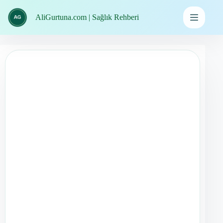
İçeriğe
geç
AliGurtuna.com | Sağlık Rehberi