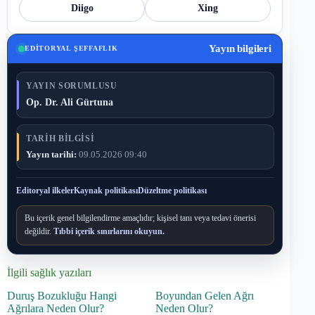
Diigo
Xing
Yayın bilgileri
EDITORYAL ŞEFFAFLIK
YAYIN SORUMLUSU
Op. Dr. Ali Gürtuna
TARIH BILGISI
Yayın tarihi:
09.05.2026 09:40
Editoryal ilkeler
Kaynak politikası
Düzeltme politikası
Bu içerik genel bilgilendirme amaçlıdır; kişisel tanı veya tedavi önerisi
değildir.
Tıbbi içerik sınırlarını okuyun.
İlgili sağlık yazıları
Duruş Bozukluğu Hangi
Boyundan Gelen Ağrı
Ağrılara Neden Olur?
Neden Olur?