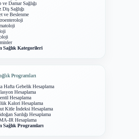
p ve Damar Sağlığı
 Diş Sağlığı
et ve Beslenme
roenteroloji
atoloji
oji
loji
minler
 Sağlık Kategorileri
ağlık Programları
ta Hafta Gebelik Hesaplama
lasyon Hesaplama
entil Hesaplama
lük Kalori Hesaplama
ut Kitle İndeksi Hesaplama
idoğan Sarılığı Hesaplama
A-IR Hesaplama
 Sağlık Programları