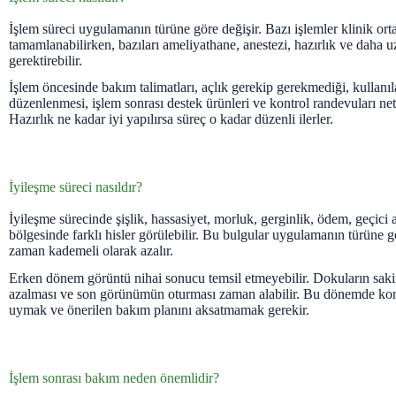
İşlem süreci uygulamanın türüne göre değişir. Bazı işlemler klinik or
tamamlanabilirken, bazıları ameliyathane, anestezi, hazırlık ve daha u
gerektirebilir.
İşlem öncesinde bakım talimatları, açlık gerekip gerekmediği, kullanıla
düzenlenmesi, işlem sonrası destek ürünleri ve kontrol randevuları netle
Hazırlık ne kadar iyi yapılırsa süreç o kadar düzenli ilerler.
İyileşme süreci nasıldır?
İyileşme sürecinde şişlik, hassasiyet, morluk, gerginlik, ödem, geçici 
bölgesinde farklı hisler görülebilir. Bu bulgular uygulamanın türüne g
zaman kademeli olarak azalır.
Erken dönem görüntü nihai sonucu temsil etmeyebilir. Dokuların sak
azalması ve son görünümün oturması zaman alabilir. Bu dönemde kon
uymak ve önerilen bakım planını aksatmamak gerekir.
İşlem sonrası bakım neden önemlidir?