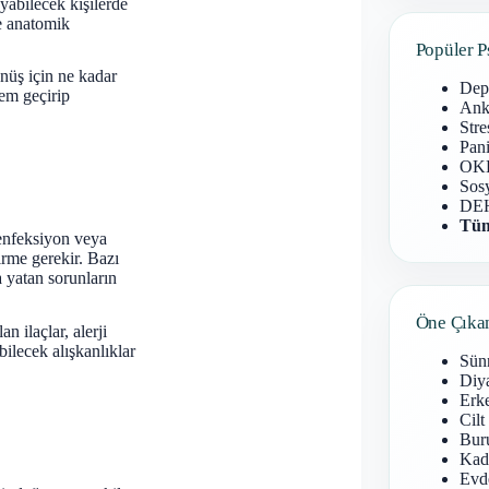
yabilecek kişilerde
ve anatomik
Popüler P
nüş için ne kadar
Dep
lem geçirip
Anks
Stre
Pani
OKB
Sosy
DEH
Tüm
f enfeksiyon veya
irme gerekir. Bazı
ta yatan sorunların
Öne Çıka
n ilaçlar, alerji
bilecek alışkanlıklar
Sün
Diy
Erke
Cilt
Buru
Kad
Evd