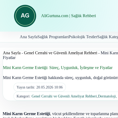
İçeriğe
geç
AliGurtuna.com | Sağlık Rehberi
Ana Sayfa
Sağlık Programları
Psikolojik Testler
Sağlık Kateg
Ana Sayfa
-
Genel Cerrahi ve Güvenli Ameliyat Rehberi
-
Mini Karı
Fiyatlar
Mini Karın Germe Estetiği: Süreç, Uygunluk, İyileşme ve Fiyatlar
Mini Karın Germe Estetiği hakkında süreç, uygunluk, doğal görünüm, i
Yayın tarihi:
20.05.2026 10:06
Kategori:
Genel Cerrahi ve Güvenli Ameliyat Rehberi
,
Dermatoloji, 
Mini Karın Germe Estetiği
, vücut şekillendirme ve toparlanma plan