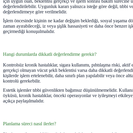
için uygun olan, beklentisi gerçekçi ve işlem sonrası bakım sürecine u
değerlendirilebilir. Uygunluk kararı yalnızca isteğe göre değil, tıbbi 
değerlendirmeye göre verilmelidir.
İşlem öncesinde kişinin ne kadar değişim beklediği, sosyal yaşama dö
zaman ayırabileceği, iz veya şişlik hassasiyeti ve daha önce benzer iş
geçirmediği konuşulmalıdır.
Hangi durumlarda dikkatli değerlendirme gerekir?
Kontrolsüz kronik hastalıklar, sigara kullanımı, pıhtılaşma riski, akti
gerçekçi olmayan vücut şekli beklentisi varsa daha dikkatli değerlend
kişilerde işlem ertelenebilir, daha sınırlı plan yapılabilir veya önce alt
kontrolü gerekebilir.
Estetik işlemler tıbbi güvenlikten bağımsız düşünülmemelidir. Kullanıla
öyküsü, kronik hastalıklar, önceki operasyonlar ve iyileşmeyi etkileye
açıkça paylaşılmalıdır.
Planlama süreci nasıl ilerler?