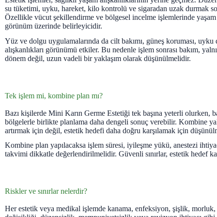
su tüketimi, uyku, hareket, kilo kontrolü ve sigaradan uzak durmak so
Özellikle vücut şekillendirme ve bölgesel incelme işlemlerinde yaşam 
görünüm üzerinde belirleyicidir.
Yüz ve dolgu uygulamalarında da cilt bakımı, güneş koruması, uyku
alışkanlıkları görünümü etkiler. Bu nedenle işlem sonrası bakım, yaln
dönem değil, uzun vadeli bir yaklaşım olarak düşünülmelidir.
Tek işlem mi, kombine plan mı?
Bazı kişilerde Mini Karın Germe Estetiği tek başına yeterli olurken, 
bölgelerle birlikte planlama daha dengeli sonuç verebilir. Kombine ya
artırmak için değil, estetik hedefi daha doğru karşılamak için düşünülm
Kombine plan yapılacaksa işlem süresi, iyileşme yükü, anestezi ihtiya
takvimi dikkatle değerlendirilmelidir. Güvenli sınırlar, estetik hedef k
Riskler ve sınırlar nelerdir?
Her estetik veya medikal işlemde kanama, enfeksiyon, şişlik, morluk, a