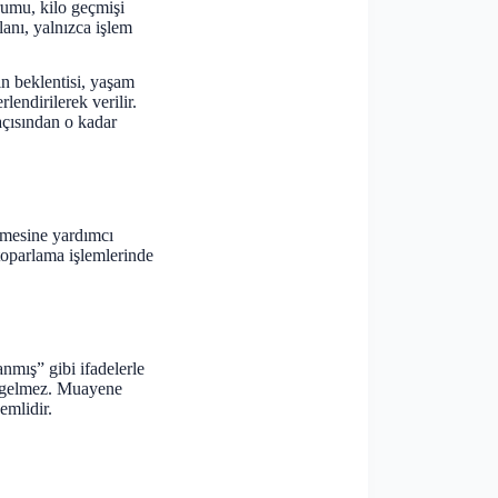
urumu, kilo geçmişi
lanı, yalnızca işlem
in beklentisi, yaşam
lendirilerek verilir.
açısından o kadar
lmesine yardımcı
 toparlama işlemlerinde
nmış” gibi ifadelerle
ma gelmez. Muayene
emlidir.