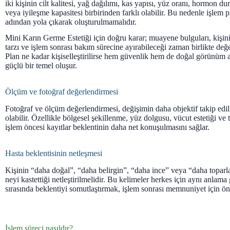
iki kişinin cilt kalitesi, yağ dağılımı, kas yapısı, yüz oranı, hormon d
veya iyileşme kapasitesi birbirinden farklı olabilir. Bu nedenle işlem p
adından yola çıkarak oluşturulmamalıdır.
Mini Karın Germe Estetiği için doğru karar; muayene bulguları, kişin
tarzı ve işlem sonrası bakım sürecine ayırabileceği zaman birlikte değer
Plan ne kadar kişiselleştirilirse hem güvenlik hem de doğal görünüm 
güçlü bir temel oluşur.
Ölçüm ve fotoğraf değerlendirmesi
Fotoğraf ve ölçüm değerlendirmesi, değişimin daha objektif takip edi
olabilir. Özellikle bölgesel şekillenme, yüz dolgusu, vücut estetiği ve
işlem öncesi kayıtlar beklentinin daha net konuşulmasını sağlar.
Hasta beklentisinin netleşmesi
Kişinin “daha doğal”, “daha belirgin”, “daha ince” veya “daha toparla
neyi kastettiği netleştirilmelidir. Bu kelimeler herkes için aynı anla
sırasında beklentiyi somutlaştırmak, işlem sonrası memnuniyet için ön
İşlem süreci nasıldır?