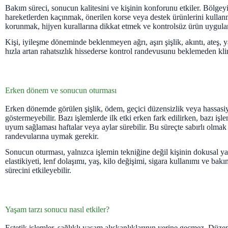
Bakım süreci, sonucun kalitesini ve kişinin konforunu etkiler. Bölgey
hareketlerden kaçınmak, önerilen korse veya destek ürünlerini kulla
korunmak, hijyen kurallarına dikkat etmek ve kontrolsüz ürün uygul
Kişi, iyileşme döneminde beklenmeyen ağrı, aşırı şişlik, akıntı, ateş, 
hızla artan rahatsızlık hissederse kontrol randevusunu beklemeden klin
Erken dönem ve sonucun oturması
Erken dönemde görülen şişlik, ödem, geçici düzensizlik veya hassasi
göstermeyebilir. Bazı işlemlerde ilk etki erken fark edilirken, bazı işl
uyum sağlaması haftalar veya aylar sürebilir. Bu süreçte sabırlı olmak
randevularına uymak gerekir.
Sonucun oturması, yalnızca işlemin tekniğine değil kişinin dokusal yan
elastikiyeti, lenf dolaşımı, yaş, kilo değişimi, sigara kullanımı ve bak
sürecini etkileyebilir.
Yaşam tarzı sonucu nasıl etkiler?
Estetik işlemler, sağlıklı yaşam alışkanlıklarının yerine geçmez. Düzen