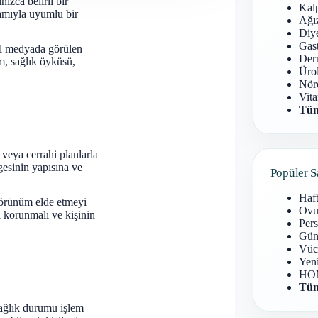
ızca belirli bir
Kal
şamıyla uyumlu bir
Ağız
Diy
Gast
al medyada görülen
Derm
üm, sağlık öyküsü,
Ürol
Nöro
Vita
Tüm
 veya cerrahi planlarla
gesinin yapısına ve
Popüler S
Haf
görünüm elde etmeyi
Ovu
i korunmalı ve kişinin
Pers
Gün
Vüc
Yen
HOM
Tüm
ağlık durumu işlem