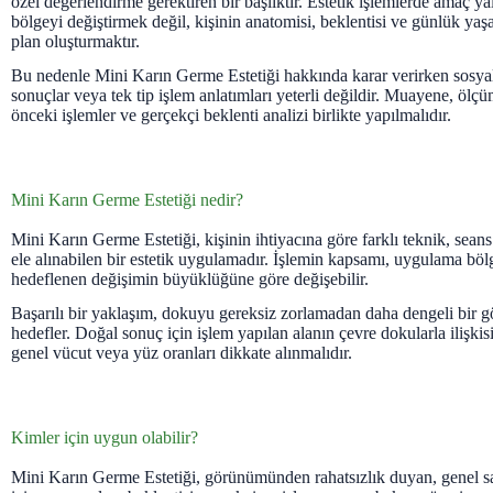
özel değerlendirme gerektiren bir başlıktır. Estetik işlemlerde amaç yaln
bölgeyi değiştirmek değil, kişinin anatomisi, beklentisi ve günlük ya
plan oluşturmaktır.
Bu nedenle Mini Karın Germe Estetiği hakkında karar verirken sosy
sonuçlar veya tek tip işlem anlatımları yeterli değildir. Muayene, ölç
önceki işlemler ve gerçekçi beklenti analizi birlikte yapılmalıdır.
Mini Karın Germe Estetiği nedir?
Mini Karın Germe Estetiği, kişinin ihtiyacına göre farklı teknik, seans
ele alınabilen bir estetik uygulamadır. İşlemin kapsamı, uygulama böl
hedeflenen değişimin büyüklüğüne göre değişebilir.
Başarılı bir yaklaşım, dokuyu gereksiz zorlamadan daha dengeli bir 
hedefler. Doğal sonuç için işlem yapılan alanın çevre dokularla ilişkis
genel vücut veya yüz oranları dikkate alınmalıdır.
Kimler için uygun olabilir?
Mini Karın Germe Estetiği, görünümünden rahatsızlık duyan, genel s