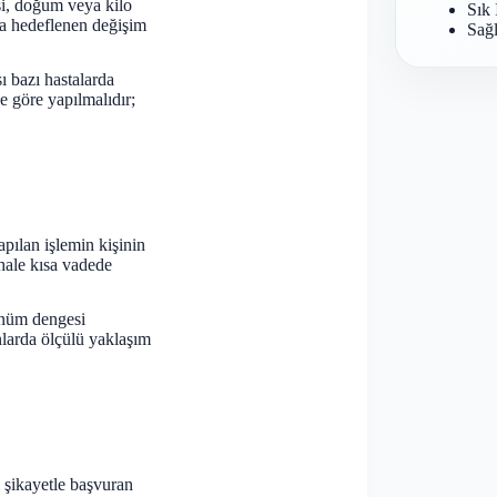
işi, doğum veya kilo
Sık 
da hedeflenen değişim
Sağl
ı bazı hastalarda
ne göre yapılmalıdır;
pılan işlemin kişinin
hale kısa vadede
ünüm dengesi
nlarda ölçülü yaklaşım
ı şikayetle başvuran