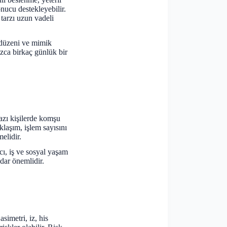
nucu destekleyebilir.
tarzı uzun vadeli
 düzeni ve mimik
ızca birkaç günlük bir
bazı kişilerde komşu
klaşım, işlem sayısını
elidir.
cı, iş ve sosyal yaşam
adar önemlidir.
simetri, iz, his