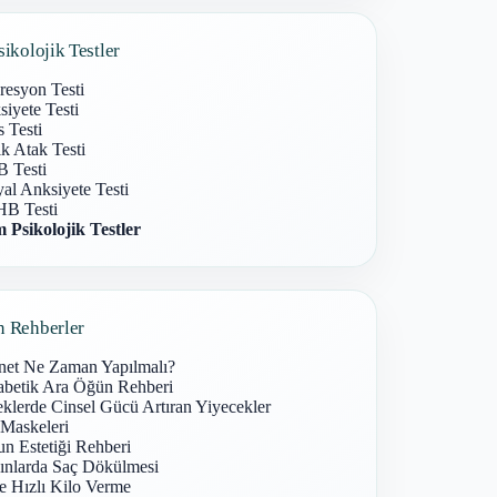
sikolojik Testler
resyon Testi
iyete Testi
s Testi
k Atak Testi
 Testi
al Anksiyete Testi
B Testi
 Psikolojik Testler
n Rehberler
net Ne Zaman Yapılmalı?
abetik Ara Öğün Rehberi
klerde Cinsel Gücü Artıran Yiyecekler
 Maskeleri
n Estetiği Rehberi
ınlarda Saç Dökülmesi
e Hızlı Kilo Verme