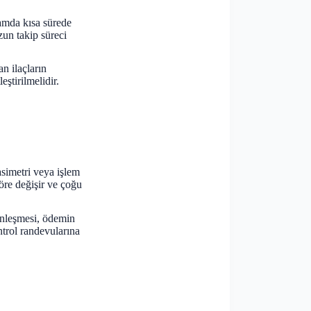
tamda kısa sürede
zun takip süreci
n ilaçların
ştirilmelidir.
asimetri veya işlem
öre değişir ve çoğu
inleşmesi, ödemin
trol randevularına