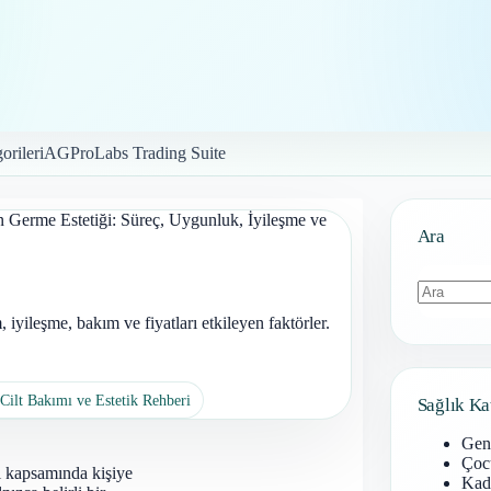
orileri
AGProLabs Trading Suite
n Germe Estetiği: Süreç, Uygunluk, İyileşme ve
Ara
yileşme, bakım ve fiyatları etkileyen faktörler.
Sonuç
bulunamad
Cilt Bakımı ve Estetik Rehberi
Sağlık Ka
Gen
Çoc
ı kapsamında kişiye
Kadı