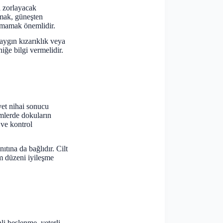
i zorlayacak
nmak, güneşten
amamak önemlidir.
yaygın kızarıklık veya
iğe bilgi vermelidir.
yet nihai sonucu
emlerde dokuların
 ve kontrol
ıtına da bağlıdır. Cilt
ım düzeni iyileşme
li beslenme, yeterli