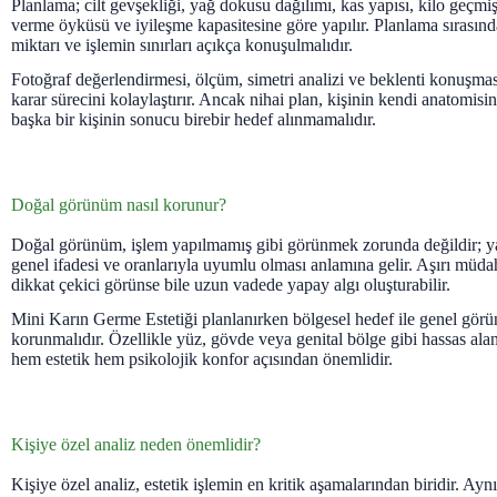
Planlama; cilt gevşekliği, yağ dokusu dağılımı, kas yapısı, kilo geçm
verme öyküsü ve iyileşme kapasitesine göre yapılır. Planlama sırasın
miktarı ve işlemin sınırları açıkça konuşulmalıdır.
Fotoğraf değerlendirmesi, ölçüm, simetri analizi ve beklenti konuşmas
karar sürecini kolaylaştırır. Ancak nihai plan, kişinin kendi anatomisi
başka bir kişinin sonucu birebir hedef alınmamalıdır.
Doğal görünüm nasıl korunur?
Doğal görünüm, işlem yapılmamış gibi görünmek zorunda değildir; ya
genel ifadesi ve oranlarıyla uyumlu olması anlamına gelir. Aşırı müda
dikkat çekici görünse bile uzun vadede yapay algı oluşturabilir.
Mini Karın Germe Estetiği planlanırken bölgesel hedef ile genel gör
korunmalıdır. Özellikle yüz, gövde veya genital bölge gibi hassas ala
hem estetik hem psikolojik konfor açısından önemlidir.
Kişiye özel analiz neden önemlidir?
Kişiye özel analiz, estetik işlemin en kritik aşamalarından biridir. Ayn