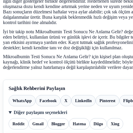
ilgili diğer göstergeler birlikte değerlendirilir. Hedeflenen sürede bek
oluşmazsa dozu kendi kendine artırmak yerine neden ve uyum yeniden
Bazı sonuçların düzelmesi haftalar veya aylar alabilir; çok sık ölçüm 
dalgalanmalar üretir. Buna karşılık beklenmedik hızlı değişim veya yeni
kontrol tarihini öne almalıdır.
İyi bir takip notu Mikroalbumin Testi Sonucu Ne Anlama Gelir? değeri
eden belirtiyi, kullanılan ürünü ve günlük işlevi de içerir. Bu bilgiler 
yan etkisini ayırmaya yardım eder. Kayıt tutmak sağlık profesyonelin
destekler; kendi kendine tanı ve doz değişikliği için kullanılmaz.
Mikroalbumin Testi Sonucu Ne Anlama Gelir? için kişisel plan oluşt
kaynağı, klinik hedef ve kontrol ölçütü birlikte kaydedilmelidir; böyl
değerlendirme yalnız hatırlamaya değil karşılaştırılabilir verilere dayan
Sağlık Rehberini Paylaşın
WhatsApp
Facebook
X
LinkedIn
Pinterest
Flip
Diğer paylaşım seçenekleri
Reddit
Gmail
Blogger
Hatena
Diigo
Xing