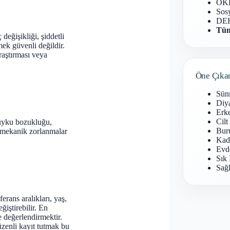
OKB
Sosy
DEH
Tüm
değişikliği, şiddetli
ek güvenli değildir.
araştırması veya
Öne Çıka
Sün
Diy
Erke
Cilt
, uyku bozukluğu,
Buru
ya mekanik zorlanmalar
Kad
Evd
Sık 
Sağl
rans aralıkları, yaş,
ğiştirebilir. En
e değerlendirmektir.
zenli kayıt tutmak bu