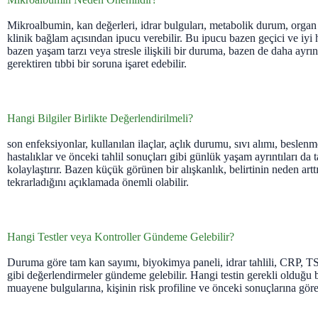
Mikroalbumin, kan değerleri, idrar bulguları, metabolik durum, organ
klinik bağlam açısından ipucu verebilir. Bu ipucu bazen geçici ve iyi
bazen yaşam tarzı veya stresle ilişkili bir duruma, bazen de daha ayrın
gerektiren tıbbi bir soruna işaret edebilir.
Hangi Bilgiler Birlikte Değerlendirilmeli?
son enfeksiyonlar, kullanılan ilaçlar, açlık durumu, sıvı alımı, beslen
hastalıklar ve önceki tahlil sonuçları gibi günlük yaşam ayrıntıları da
kolaylaştırır. Bazen küçük görünen bir alışkanlık, belirtinin neden art
tekrarladığını açıklamada önemli olabilir.
Hangi Testler veya Kontroller Gündeme Gelebilir?
Duruma göre tam kan sayımı, biyokimya paneli, idrar tahlili, CRP, T
gibi değerlendirmeler gündeme gelebilir. Hangi testin gerekli olduğu be
muayene bulgularına, kişinin risk profiline ve önceki sonuçlarına göre