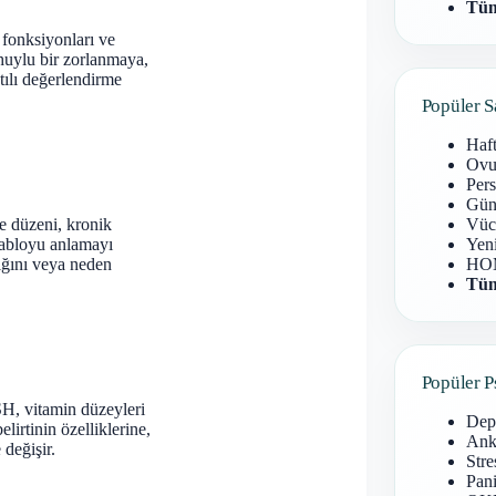
Tüm
 fonksiyonları ve
 huylu bir zorlanmaya,
tılı değerlendirme
Popüler S
Haf
Ovu
Pers
Gün
me düzeni, kronik
Vüc
 tabloyu anlamayı
Yen
tığını veya neden
HOM
Tüm
Popüler P
SH, vitamin düzeyleri
Dep
lirtinin özelliklerine,
Anks
 değişir.
Stre
Pani