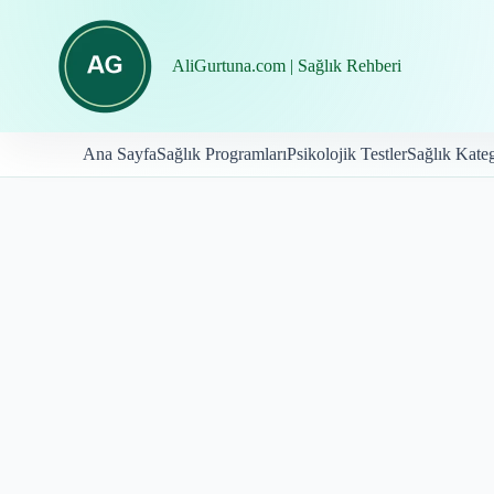
İçeriğe
geç
AliGurtuna.com | Sağlık Rehberi
Ana Sayfa
Sağlık Programları
Psikolojik Testler
Sağlık Kateg