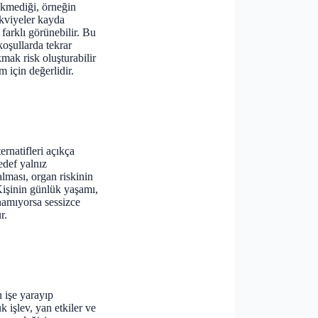
ekmediği, örneğin
akviyeler kayda
farklı görünebilir. Bu
şullarda tekrar
mak risk oluşturabilir
 için değerlidir.
ernatifleri açıkça
def yalnız
alması, organ riskinin
işinin günlük yaşamı,
anamıyorsa sessizce
r.
 işe yarayıp
 işlev, yan etkiler ve