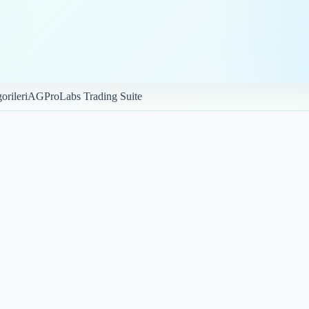
orileri
AGProLabs Trading Suite