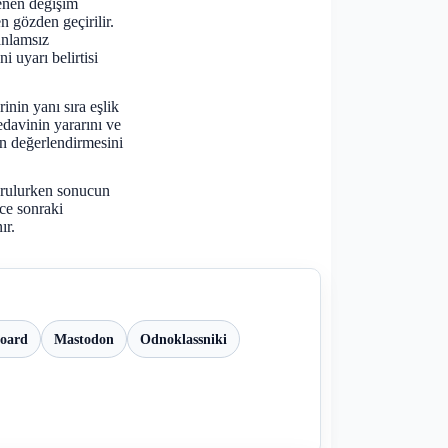
lenen değişim
 gözden geçirilir.
anlamsız
 uyarı belirtisi
nin yanı sıra eşlik
tedavinin yararını ve
in değerlendirmesini
urulurken sonucun
ece sonraki
ır.
board
Mastodon
Odnoklassniki