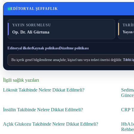
EDITORYAL ŞEFFAFLIK
YAYIN SORUMLUSU
TARIH
Op. Dr. Ali Gürtuna
Yayın 
Editoryal ilkeler
Kaynak politikası
Düzeltme politikası
Bu içerik genel bilgilendirme amaçlıdır; kişisel tanı veya tedavi önerisi değildir.
Tıbbi i
İlgili sağlık yazıları
Lökosit Takibinde Nelere Dikkat Edilmeli?
Sedima
Günce
İnsülin Takibinde Nelere Dikkat Edilmeli?
CRP Ta
Açlık Glukozu Takibinde Nelere Dikkat Edilmeli?
HbA1c 
Rehbe