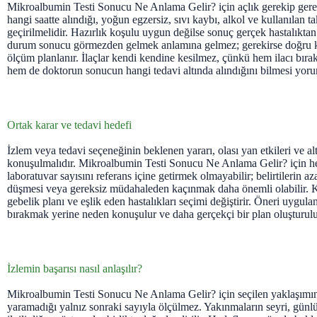
Mikroalbumin Testi Sonucu Ne Anlama Gelir? için açlık gerekip ger
hangi saatte alındığı, yoğun egzersiz, sıvı kaybı, alkol ve kullanılan t
geçirilmelidir. Hazırlık koşulu uygun değilse sonuç gerçek hastalıktan 
durum sonucu görmezden gelmek anlamına gelmez; gerekirse doğru ko
ölçüm planlanır. İlaçlar kendi kendine kesilmez, çünkü hem ilacı bırak
hem de doktorun sonucun hangi tedavi altında alındığını bilmesi yorum
Ortak karar ve tedavi hedefi
İzlem veya tedavi seçeneğinin beklenen yararı, olası yan etkileri ve alt
konuşulmalıdır. Mikroalbumin Testi Sonucu Ne Anlama Gelir? için he
laboratuvar sayısını referans içine getirmek olmayabilir; belirtilerin az
düşmesi veya gereksiz müdahaleden kaçınmak daha önemli olabilir. K
gebelik planı ve eşlik eden hastalıkları seçimi değiştirir. Öneri uygul
bırakmak yerine neden konuşulur ve daha gerçekçi bir plan oluşturulu
İzlemin başarısı nasıl anlaşılır?
Mikroalbumin Testi Sonucu Ne Anlama Gelir? için seçilen yaklaşımın
yaramadığı yalnız sonraki sayıyla ölçülmez. Yakınmaların seyri, günlük