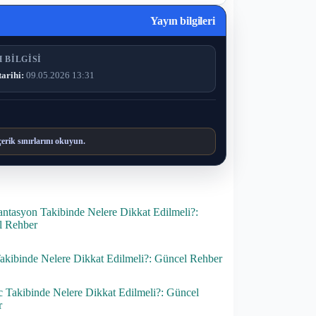
Yayın bilgileri
 BILGISI
tarihi:
09.05.2026 13:31
çerik sınırlarını okuyun.
ntasyon Takibinde Nelere Dikkat Edilmeli?:
l Rehber
kibinde Nelere Dikkat Edilmeli?: Güncel Rehber
Takibinde Nelere Dikkat Edilmeli?: Güncel
r