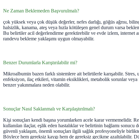
Ne Zaman Beklemeden Başvurulmalı?
çok yüksek veya çok düşük değerler, nefes darlığı, göğüs ağrısı, bilinç 
halsizlik, kanama, ateş veya hızla kötüleşen genel durum varsa beklem
Bu belirtiler acil değerlendirme gerektirebilir ve evde izlem, internet 
randevu bekleme yaklaşımı uygun olmayabilir.
Benzer Durumlarla Karıştırılabilir mi?
Mikroalbumin bazen farklı sistemlere ait belirtilerle karışabilir. Stres
enfeksiyon, ilaç etkileri, vitamin eksiklikleri, metabolik sorunlar ve
benzer yakınmalara neden olabilir.
Sonuçlar Nasıl Saklanmalı ve Karşılaştırılmalı?
Kişi sonuçları kendi başına yorumlarken acele karar vermemelidir. Refe
kullanılan ilaçlar, eşlik eden hastalıklar ve belirtinin bağlamı sonucu de
güvenli yaklaşım, önemli sonuçları ilgili sağlık profesyoneliyle birlikt
Böylece hem gereksiz kaygı hem de gereksiz gecikme azaltılabilir. Dü