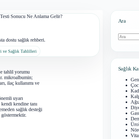
Testi Sonucu Ne Anlama Gelir?
Ara
a dostu sağlık rehberi.
Sonuç
i ve Sağlık Tahlilleri
bulunamad
Sağlık Ka
ve tahlil yorumu
ır. mikroalbumin;
Gen
arı, ilaç kullanımı ve
Çoc
Kadı
Kal
önemli uyarı
Ağız
 kendi kendine tanı
Diy
emeden sağlık desteği
Gast
 göstermektir.
Derm
Ürol
Nöro
Vita