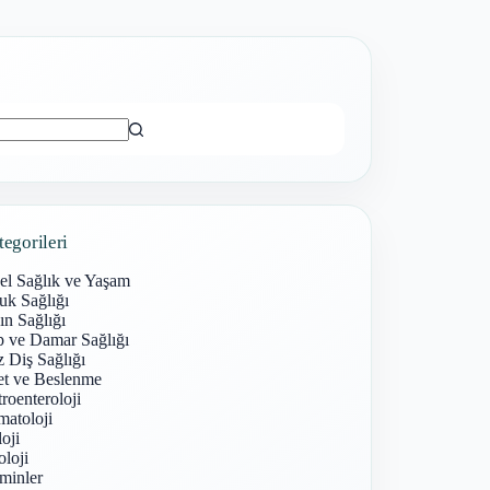
ı
tegorileri
el Sağlık ve Yaşam
uk Sağlığı
n Sağlığı
p ve Damar Sağlığı
 Diş Sağlığı
et ve Beslenme
roenteroloji
atoloji
oji
loji
minler