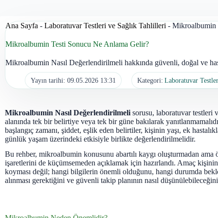
Ana Sayfa
-
Laboratuvar Testleri ve Sağlık Tahlilleri
-
Mikroalbumin 
Mikroalbumin Testi Sonucu Ne Anlama Gelir?
Mikroalbumin Nasıl Değerlendirilmeli hakkında güvenli, doğal ve hast
Yayın tarihi:
09.05.2026 13:31
Kategori:
Laboratuvar Testler
Mikroalbumin Nasıl Değerlendirilmeli
sorusu, laboratuvar testleri 
alanında tek bir belirtiye veya tek bir güne bakılarak yanıtlanmamalıd
başlangıç zamanı, şiddet, eşlik eden belirtiler, kişinin yaşı, ek hastalıkl
günlük yaşam üzerindeki etkisiyle birlikte değerlendirilmelidir.
Bu rehber, mikroalbumin konusunu abartılı kaygı oluşturmadan ama 
işaretlerini de küçümsemeden açıklamak için hazırlandı. Amaç kişinin
koyması değil; hangi bilgilerin önemli olduğunu, hangi durumda bekl
alınması gerektiğini ve güvenli takip planının nasıl düşünülebileceğini
Mikroalbumin Neden Önemlidir?