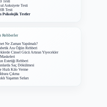
 Testi
al Anksiyete Testi
B Testi
 Psikolojik Testler
n Rehberler
net Ne Zaman Yapılmalı?
abetik Ara Öğün Rehberi
klerde Cinsel Gücü Artıran Yiyecekler
 Maskeleri
n Estetiği Rehberi
ınlarda Saç Dökülmesi
e Hızlı Kilo Verme
İdrara Çıkma
ıklı Yaşamın Sırları