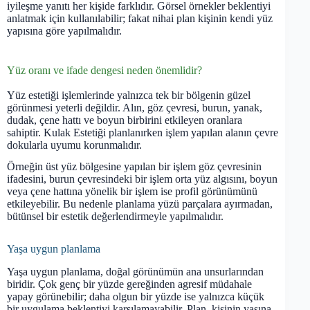
iyileşme yanıtı her kişide farklıdır. Görsel örnekler beklentiyi
anlatmak için kullanılabilir; fakat nihai plan kişinin kendi yüz
yapısına göre yapılmalıdır.
Yüz oranı ve ifade dengesi neden önemlidir?
Yüz estetiği işlemlerinde yalnızca tek bir bölgenin güzel
görünmesi yeterli değildir. Alın, göz çevresi, burun, yanak,
dudak, çene hattı ve boyun birbirini etkileyen oranlara
sahiptir. Kulak Estetiği planlanırken işlem yapılan alanın çevre
dokularla uyumu korunmalıdır.
Örneğin üst yüz bölgesine yapılan bir işlem göz çevresinin
ifadesini, burun çevresindeki bir işlem orta yüz algısını, boyun
veya çene hattına yönelik bir işlem ise profil görünümünü
etkileyebilir. Bu nedenle planlama yüzü parçalara ayırmadan,
bütünsel bir estetik değerlendirmeyle yapılmalıdır.
Yaşa uygun planlama
Yaşa uygun planlama, doğal görünümün ana unsurlarından
biridir. Çok genç bir yüzde gereğinden agresif müdahale
yapay görünebilir; daha olgun bir yüzde ise yalnızca küçük
bir uygulama beklentiyi karşılamayabilir. Plan, kişinin yaşına,