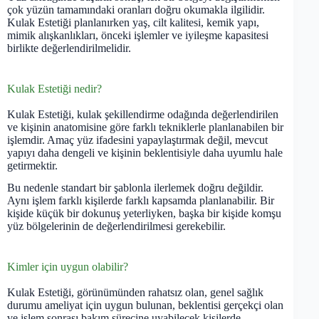
çok yüzün tamamındaki oranları doğru okumakla ilgilidir.
Kulak Estetiği planlanırken yaş, cilt kalitesi, kemik yapı,
mimik alışkanlıkları, önceki işlemler ve iyileşme kapasitesi
birlikte değerlendirilmelidir.
Kulak Estetiği nedir?
Kulak Estetiği, kulak şekillendirme odağında değerlendirilen
ve kişinin anatomisine göre farklı tekniklerle planlanabilen bir
işlemdir. Amaç yüz ifadesini yapaylaştırmak değil, mevcut
yapıyı daha dengeli ve kişinin beklentisiyle daha uyumlu hale
getirmektir.
Bu nedenle standart bir şablonla ilerlemek doğru değildir.
Aynı işlem farklı kişilerde farklı kapsamda planlanabilir. Bir
kişide küçük bir dokunuş yeterliyken, başka bir kişide komşu
yüz bölgelerinin de değerlendirilmesi gerekebilir.
Kimler için uygun olabilir?
Kulak Estetiği, görünümünden rahatsız olan, genel sağlık
durumu ameliyat için uygun bulunan, beklentisi gerçekçi olan
ve işlem sonrası bakım sürecine uyabilecek kişilerde