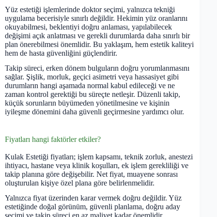
Yüz estetiği işlemlerinde doktor seçimi, yalnızca tekniği
uygulama becerisiyle sınırlı değildir. Hekimin yüz oranlarını
okuyabilmesi, beklentiyi doğru anlaması, yapılabilecek
değişimi açık anlatması ve gerekli durumlarda daha sınırlı bir
plan önerebilmesi önemlidir. Bu yaklaşım, hem estetik kaliteyi
hem de hasta güvenliğini güçlendirir.
Takip süreci, erken dönem bulguların doğru yorumlanmasını
sağlar. Şişlik, morluk, geçici asimetri veya hassasiyet gibi
durumların hangi aşamada normal kabul edileceği ve ne
zaman kontrol gerektiği bu süreçte netleşir. Düzenli takip,
küçük sorunların büyümeden yönetilmesine ve kişinin
iyileşme dönemini daha güvenli geçirmesine yardımcı olur.
Fiyatları hangi faktörler etkiler?
Kulak Estetiği fiyatları; işlem kapsamı, teknik zorluk, anestezi
ihtiyacı, hastane veya klinik koşulları, ek işlem gerekliliği ve
takip planına göre değişebilir. Net fiyat, muayene sonrası
oluşturulan kişiye özel plana göre belirlenmelidir.
Yalnızca fiyat üzerinden karar vermek doğru değildir. Yüz
estetiğinde doğal görünüm, güvenli planlama, doğru aday
seçimi ve takip süreci en az maliyet kadar önemlidir.