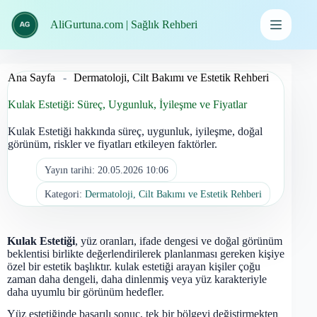
İçeriğe
geç
AliGurtuna.com | Sağlık Rehberi
Ana Sayfa
-
Dermatoloji, Cilt Bakımı ve Estetik Rehberi
Kulak Estetiği: Süreç, Uygunluk, İyileşme ve Fiyatlar
Kulak Estetiği hakkında süreç, uygunluk, iyileşme, doğal
görünüm, riskler ve fiyatları etkileyen faktörler.
Yayın tarihi:
20.05.2026 10:06
Kategori:
Dermatoloji, Cilt Bakımı ve Estetik Rehberi
Kulak Estetiği
, yüz oranları, ifade dengesi ve doğal görünüm
beklentisi birlikte değerlendirilerek planlanması gereken kişiye
özel bir estetik başlıktır. kulak estetiği arayan kişiler çoğu
zaman daha dengeli, daha dinlenmiş veya yüz karakteriyle
daha uyumlu bir görünüm hedefler.
Yüz estetiğinde başarılı sonuç, tek bir bölgeyi değiştirmekten