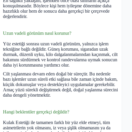
En sağlıklı yaklaşım, işlemden önce olası sınırların açıkça
konuşulmasıdır. Böylece kişi hem iyileşme dönemine daha
hazırlıklı olur hem de sonucu daha gerçekçi bir çerçevede
değerlendirir.
Uzun vadeli görünüm nasıl korunur?
Yüz estetiği sonrası uzun vadeli görünüm, yalnızca işlem
tekniğine bağlı değildir. Güneş koruması, sigaradan uzak
durmak, düzenli uyku, kilo dalgalanmalarından kaçınmak, cilt
bakımını sürdürmek ve kontrol randevularına uymak sonucun
daha iyi korunmasına yardımcı olur.
Cilt yaşlanması devam eden doğal bir süreçtir. Bu nedenle
bazı işlemler uzun süreli etki sağlasa bile zaman içinde bakım,
küçük dokunuşlar veya destekleyici uygulamalar gerekebilir.
Amaç yüzü sürekli değiştirmek değil, doğal yaşlanma sürecini
daha dengeli yönetmektir.
Hangi beklentiler gerçekçi değildir?
Kulak Estetiği ile tamamen farklı bir yüz elde etmeyi, tüm
asimetrilerin yok olmasını, iz veya şişlik olmamasını ya da