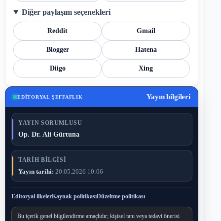
Diğer paylaşım seçenekleri
Reddit
Gmail
Blogger
Hatena
Diigo
Xing
Yayın bilgileri
EDITORYAL ŞEFFAFLIK
YAYIN SORUMLUSU
Op. Dr. Ali Gürtuna
TARIH BILGISI
Yayın tarihi:
20.05.2026 10:06
Editoryal ilkeler
Kaynak politikası
Düzeltme politikası
Bu içerik genel bilgilendirme amaçlıdır; kişisel tanı veya tedavi önerisi