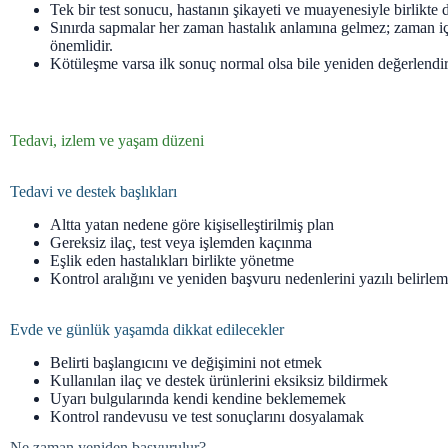
Tek bir test sonucu, hastanın şikayeti ve muayenesiyle birlikte d
Sınırda sapmalar her zaman hastalık anlamına gelmez; zaman i
önemlidir.
Kötüleşme varsa ilk sonuç normal olsa bile yeniden değerlendir
Tedavi, izlem ve yaşam düzeni
Tedavi ve destek başlıkları
Altta yatan nedene göre kişiselleştirilmiş plan
Gereksiz ilaç, test veya işlemden kaçınma
Eşlik eden hastalıkları birlikte yönetme
Kontrol aralığını ve yeniden başvuru nedenlerini yazılı belirle
Evde ve günlük yaşamda dikkat edilecekler
Belirti başlangıcını ve değişimini not etmek
Kullanılan ilaç ve destek ürünlerini eksiksiz bildirmek
Uyarı bulgularında kendi kendine beklememek
Kontrol randevusu ve test sonuçlarını dosyalamak
Ne zaman yeniden başvurulur?