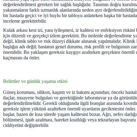
değerlendirilmesi gereken bir sağlık başlığıdır. Tanımın doğru kurulm
yakınmaların farklı uzmanlık alanlarında neden ayrı değerlendirildiğin
bir hastada geçici ve iyi huylu bir tabloyu anlatırken başka bir hastada
inceleme gerektirebilir.
Kulak arkası kesi izi, yara iyileşmesi, iz kalitesi ve enfeksiyon riskini b
için düzenli ve gerçekçi izlem gerektirir. Bu nedenle değerlendirme ya
değil, klinik tablo ve risk düzeyi dikkate alınarak yapılmalıdır. Klinik
başlığın adı değil; hastanın genel durumu, risk profili ve bulgunun za
önemlidir. Bu yaklaşım gereksiz kaygıyı azaltırken gerçekten önemli 
kaçmasını da önler.
Belirtiler ve günlük yaşama etkisi
Güneş koruması, silikon, kaşıntı ve iz bakımı açısından; önceki hastalı
ilaçlar, muayene bulguları ve gerektiğinde laboratuvar ya da görüntüle
değerlendirilmelidir. Gerekli olduğunda ilgili branşlar arasında koord
gereksiz işlem yükünü azaltırken önemli uyarıların gecikmesini önler. 
başlar, bazen de kısa sürede yaşam kalitesini bozar. Ağrı, nefes darlığı
bölünmesi, iştah azalması, hareket kısıtlılığı veya tekrarlayan başvur
ciddiyetini değiştirebilir.