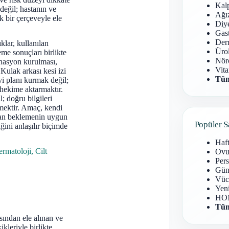
Kal
değil; hastanın ve
Ağız
k bir çerçeveyle ele
Diy
Gast
Derm
klar, kullanılan
Ürol
me sonuçları birlikte
Nöro
inasyon kurulması,
Vita
Kulak arkası kesi izi
Tüm
vi planı kurmak değil;
e hekime aktarmaktır.
; doğru bilgileri
mektir. Amaç, kendi
man beklemenin uygun
Popüler S
ğini anlaşılır biçimde
Haf
rmatoloji, Cilt
Ovu
Pers
Gün
Vüc
Yen
HOM
Tüm
ısından ele alınan ve
kleriyle birlikte