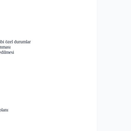
ibi özel durumlar
anması
edilmesi
planı