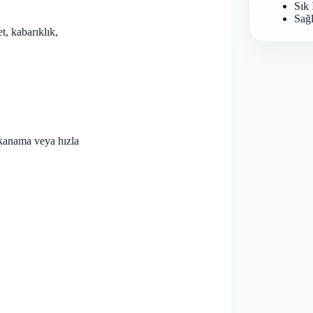
Sık 
Sağl
et, kabarıklık,
 kanama veya hızla