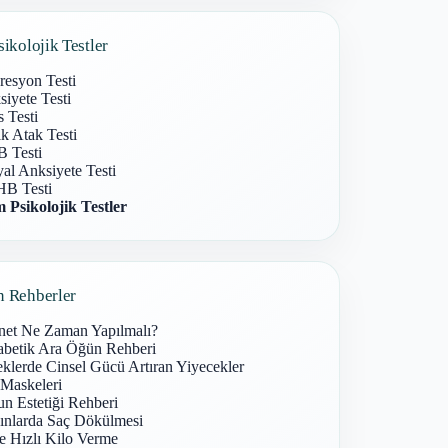
sikolojik Testler
resyon Testi
iyete Testi
s Testi
k Atak Testi
 Testi
al Anksiyete Testi
B Testi
 Psikolojik Testler
n Rehberler
net Ne Zaman Yapılmalı?
abetik Ara Öğün Rehberi
klerde Cinsel Gücü Artıran Yiyecekler
 Maskeleri
n Estetiği Rehberi
ınlarda Saç Dökülmesi
e Hızlı Kilo Verme