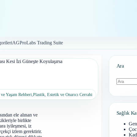
orileri
AGProLabs Trading Suite
sı Kesi İzi Güneşte Koyulaşırsa
Ara
Sonuç
 ve Yaşam Rehberi
,
Plastik, Estetik ve Onarıcı Cerrahi
bulunamad
Sağlık Ka
ısından ele alınan ve
kleriyle birlikte
Gen
ara iyileşmesi, iz
Çoc
rçekçi izlem gerektirir.
Kadı
ve risk düzeyi dikkate