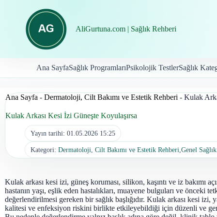
İçeriğe
geç
AliGurtuna.com | Sağlık Rehberi
Ana Sayfa
Sağlık Programları
Psikolojik Testler
Sağlık Kateg
Ana Sayfa
-
Dermatoloji, Cilt Bakımı ve Estetik Rehberi
-
Kulak Arka
Kulak Arkası Kesi İzi Güneşte Koyulaşırsa
Yayın tarihi:
01.05.2026 15:25
Kategori:
Dermatoloji, Cilt Bakımı ve Estetik Rehberi
,
Genel Sağlık
Kulak arkası kesi izi, güneş koruması, silikon, kaşıntı ve iz bakımı aç
hastanın yaşı, eşlik eden hastalıkları, muayene bulguları ve önceki tetki
değerlendirilmesi gereken bir sağlık başlığıdır. Kulak arkası kesi izi, y
kalitesi ve enfeksiyon riskini birlikte etkileyebildiği için düzenli ve ge
Bu nedenle değerlendirme yalnız başlık adına göre değil, klinik tablo 