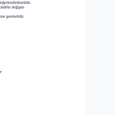
eğerlendirilmelidir.
çindeki değişim
me gerekebilir.
me