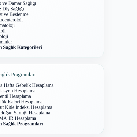
p ve Damar Sağlığı
 Diş Sağlığı
et ve Beslenme
roenteroloji
atoloji
oji
loji
minler
 Sağlık Kategorileri
ağlık Programları
ta Hafta Gebelik Hesaplama
lasyon Hesaplama
entil Hesaplama
lük Kalori Hesaplama
ut Kitle İndeksi Hesaplama
idoğan Sarılığı Hesaplama
A-IR Hesaplama
 Sağlık Programları