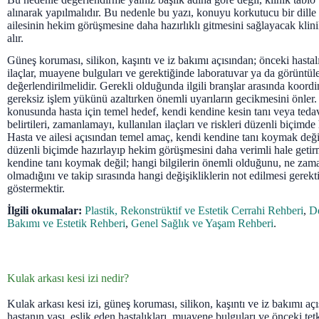
alınarak yapılmalıdır. Bu nedenle bu yazı, konuyu korkutucu bir dille 
ailesinin hekim görüşmesine daha hazırlıklı gitmesini sağlayacak klini
alır.
Güneş koruması, silikon, kaşıntı ve iz bakımı açısından; önceki hastalı
ilaçlar, muayene bulguları ve gerektiğinde laboratuvar ya da görüntüle
değerlendirilmelidir. Gerekli olduğunda ilgili branşlar arasında koord
gereksiz işlem yükünü azaltırken önemli uyarıların gecikmesini önler. 
konusunda hasta için temel hedef, kendi kendine kesin tanı veya teda
belirtileri, zamanlamayı, kullanılan ilaçları ve riskleri düzenli biçimd
Hasta ve ailesi açısından temel amaç, kendi kendine tanı koymak değil
düzenli biçimde hazırlayıp hekim görüşmesini daha verimli hale getir
kendine tanı koymak değil; hangi bilgilerin önemli olduğunu, ne za
olmadığını ve takip sırasında hangi değişikliklerin not edilmesi gerekti
göstermektir.
İlgili okumalar:
Plastik, Rekonstrüktif ve Estetik Cerrahi Rehberi
,
De
Bakımı ve Estetik Rehberi
,
Genel Sağlık ve Yaşam Rehberi
.
Kulak arkası kesi izi nedir?
Kulak arkası kesi izi, güneş koruması, silikon, kaşıntı ve iz bakımı aç
hastanın yaşı, eşlik eden hastalıkları, muayene bulguları ve önceki tetki