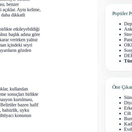
ası, benzer
i açıklar. Aynı kelime,
Popüler P
 daha dikkatli
Dep
Anks
irlikte etkileyebildiği
Stre
lnız başlık adına göre
Pani
 karar verirken yalnız
OKB
man içindeki seyri
Sosy
uyarıların gözden
DEH
Tüm
Öne Çıka
klar, kullanılan
me sonuçları birlikte
Sün
inasyon kurulması,
Diy
Belirtiler bazen hafif
Erke
, halsizlik, uyku
Cilt
u ihtiyacı konunun
Buru
Kad
Evd