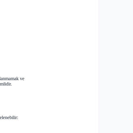
ullanmamak ve
mlidir.
lenebilir: