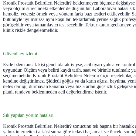
Kronik Prostatit Belirtileri Nelerdir? beklenmeyen biçimde değiştiyse
veya ölçüm sürecindeki etkenler de düşünülür. Laboratuvar hatası sık
hemoliz, yetersiz örnek veya yöntem farkı bazı testleri etkileyebilir. S
bütünüyle uyumsuzsa aynı koşulları tekrarlamak yerine sağlık profesy
görüşebilir veya tamamlayıcı test seçebilir. Tekrar kararı gecikmeye y
klinik riskle dengelenmelidir.
Güvenli ev izlemi
Evde izlem ancak kişi genel olarak iyiyse, acil uyarı yoksa ve kontro
uygundur. Ölçüm veya belirti kaydı tarih, saat ve birimle tutulmalı; y
seçilmemelidir. Kronik Prostatit Belirtileri Nelerdir? için reçeteli ilaç
kendine değiştirilmez. Şiddetli göğüs ya da karın ağrısı, bayılma, yeni 
nefes darlığı, durmayan kanama veya hızla artan güçsüzlük gelişirse in
planlı randevu beklenmeden acil değerlendirme istenir.
Sık yapılan yorum hataları
Kronik Prostatit Belirtileri Nelerdir? sonucunu tek başına bir hastalık 
yalnız internetteki alt-üst sınıra göre tedavi başlamak ve önceki sonu