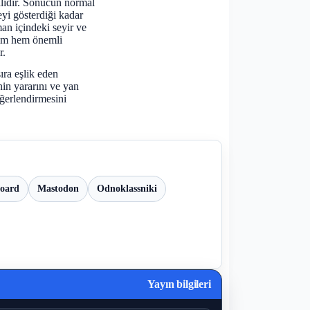
alıdır. Sonucun normal
eyi gösterdiği kadar
an içindeki seyir ve
şım hem önemli
r.
sıra eşlik eden
inin yararını ve yan
eğerlendirmesini
board
Mastodon
Odnoklassniki
Yayın bilgileri