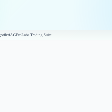
orileri
AGProLabs Trading Suite