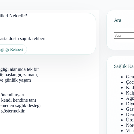
tileri Nelerdir?
Ara
sta dostu sağlık rehberi.
Sonuç
ağlığı Rehberi
bulunamad
Sağlık Ka
ğlığı alanında tek bir
it; başlangıç zamanı,
Gen
mı ve günlük yaşam
Çoc
Kadı
Kal
 önemli uyarı
Ağız
 kendi kendine tanı
Diy
emeden sağlık desteği
Gast
 göstermektir.
Derm
Ürol
Nöro
Vita