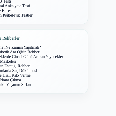
 Testi
al Anksiyete Testi
B Testi
 Psikolojik Testler
n Rehberler
net Ne Zaman Yapılmalı?
abetik Ara Öğün Rehberi
klerde Cinsel Gücü Artıran Yiyecekler
 Maskeleri
n Estetiği Rehberi
ınlarda Saç Dökülmesi
e Hızlı Kilo Verme
İdrara Çıkma
ıklı Yaşamın Sırları