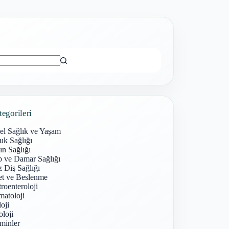
ı
tegorileri
el Sağlık ve Yaşam
uk Sağlığı
n Sağlığı
p ve Damar Sağlığı
 Diş Sağlığı
et ve Beslenme
roenteroloji
atoloji
oji
loji
minler