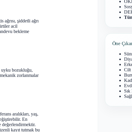
OKB
Sosy
DEH
Tüm
s ağrısı, şiddetli ağrı
tiler acil
 randevu bekleme
Öne Çıka
Sün
Diy
Erke
Cilt
es, uyku bozukluğu,
Buru
ya mekanik zorlanmalar
Kad
Evd
Sık 
Sağl
rans aralıkları, yaş,
ğiştirebilir. En
e değerlendirmektir.
zenli kayıt tutmak bu