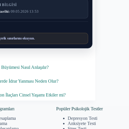
 BILGISI
tarihi:
09.05.2026 13:53
çerik sınırlarını okuyun.
t Büyümesi Nasıl Anlaşılır?
erde İdrar Yanması Neden Olur?
on İlaçları Cinsel Yaşamı Etkiler mi?
gramları
Popüler Psikolojik Testler
esaplama
Depresyon Testi
lama
Anksiyete Testi
Hesaplama
Stres Testi