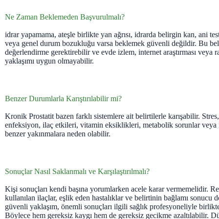
Ne Zaman Beklemeden Başvurulmalı?
idrar yapamama, ateşle birlikte yan ağrısı, idrarda belirgin kan, ani testi
veya genel durum bozukluğu varsa beklemek güvenli değildir. Bu belir
değerlendirme gerektirebilir ve evde izlem, internet araştırması veya
yaklaşımı uygun olmayabilir.
Benzer Durumlarla Karıştırılabilir mi?
Kronik Prostatit bazen farklı sistemlere ait belirtilerle karışabilir. Str
enfeksiyon, ilaç etkileri, vitamin eksiklikleri, metabolik sorunlar ve
benzer yakınmalara neden olabilir.
Sonuçlar Nasıl Saklanmalı ve Karşılaştırılmalı?
Kişi sonuçları kendi başına yorumlarken acele karar vermemelidir. Refe
kullanılan ilaçlar, eşlik eden hastalıklar ve belirtinin bağlamı sonucu de
güvenli yaklaşım, önemli sonuçları ilgili sağlık profesyoneliyle birlikt
Böylece hem gereksiz kaygı hem de gereksiz gecikme azaltılabilir. Dü