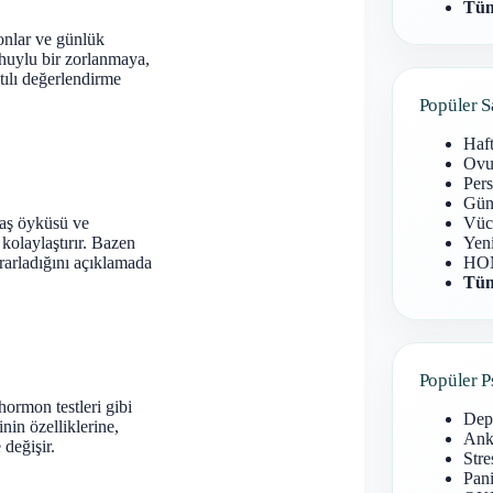
Tüm
monlar ve günlük
 huylu bir zorlanmaya,
tılı değerlendirme
Popüler S
Haf
Ovu
Pers
Gün
 taş öyküsü ve
Vüc
kolaylaştırır. Bazen
Yen
krarladığını açıklamada
HOM
Tüm
Popüler P
hormon testleri gibi
Dep
nin özelliklerine,
Anks
 değişir.
Stre
Pani