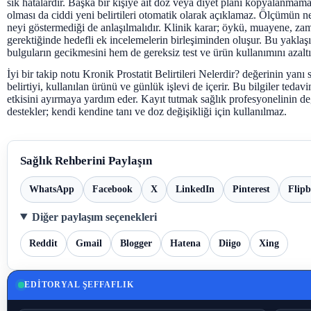
sık hatalardır. Başka bir kişiye ait doz veya diyet planı kopyalanmam
olması da ciddi yeni belirtileri otomatik olarak açıklamaz. Ölçümün n
neyi göstermediği de anlaşılmalıdır. Klinik karar; öykü, muayene, zam
gerektiğinde hedefli ek incelemelerin birleşiminden oluşur. Bu yakla
bulguların gecikmesini hem de gereksiz test ve ürün kullanımını azaltı
İyi bir takip notu Kronik Prostatit Belirtileri Nelerdir? değerinin yanı 
belirtiyi, kullanılan ürünü ve günlük işlevi de içerir. Bu bilgiler tedav
etkisini ayırmaya yardım eder. Kayıt tutmak sağlık profesyonelinin d
destekler; kendi kendine tanı ve doz değişikliği için kullanılmaz.
Sağlık Rehberini Paylaşın
WhatsApp
Facebook
X
LinkedIn
Pinterest
Flip
Diğer paylaşım seçenekleri
Reddit
Gmail
Blogger
Hatena
Diigo
Xing
EDITORYAL ŞEFFAFLIK