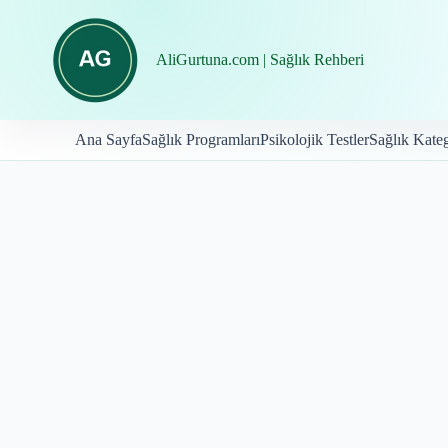
İçeriğe
geç
AliGurtuna.com | Sağlık Rehberi
Ana Sayfa
Sağlık Programları
Psikolojik Testler
Sağlık Kateg