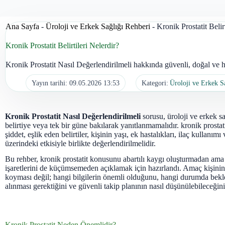
Ana Sayfa
-
Üroloji ve Erkek Sağlığı Rehberi
-
Kronik Prostatit Belir
Kronik Prostatit Belirtileri Nelerdir?
Kronik Prostatit Nasıl Değerlendirilmeli hakkında güvenli, doğal ve ha
Yayın tarihi:
09.05.2026 13:53
Kategori:
Üroloji ve Erkek S
Kronik Prostatit Nasıl Değerlendirilmeli
sorusu, üroloji ve erkek sa
belirtiye veya tek bir güne bakılarak yanıtlanmamalıdır. kronik prostat
şiddet, eşlik eden belirtiler, kişinin yaşı, ek hastalıkları, ilaç kullanı
üzerindeki etkisiyle birlikte değerlendirilmelidir.
Bu rehber, kronik prostatit konusunu abartılı kaygı oluşturmadan ama
işaretlerini de küçümsemeden açıklamak için hazırlandı. Amaç kişinin
koyması değil; hangi bilgilerin önemli olduğunu, hangi durumda bekl
alınması gerektiğini ve güvenli takip planının nasıl düşünülebileceğini
Kronik Prostatit Neden Önemlidir?