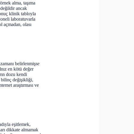
 örnek alma, taşıma
 değildir ancak
onuç klinik tabloyla
oneli laboratuvarla
ol açmadan, olası
l zamanı belirlenmişse
alnız en kötü değer
ların dozu kendi
bilinç değişikliği,
ternet araştırması ve
adıyla eşitlemek,
çları dikkate almamak