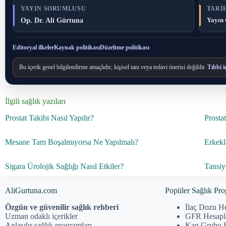
YAYIN SORUMLUSU
TARIH
Op. Dr. Ali Gürtuna
Yayın 
Editoryal ilkeler
Kaynak politikası
Düzeltme politikası
Bu içerik genel bilgilendirme amaçlıdır; kişisel tanı veya tedavi önerisi değildir.
Tıbbi i
İlgili sağlık yazıları
Prostat Takibi Nasıl Yapılır?
Prosta
Mesane Tam Boşalmıyorsa Ne Yapılmalı?
Erkekl
Sigara Ürolojik Sağlığı Nasıl Etkiler?
Tansiy
AliGurtuna.com
Popüler Sağlık Pro
Özgün ve güvenilir sağlık rehberi
İlaç Dozu H
Uzman odaklı içerikler
GFR Hesap
Anlaşılır sağlık programları
Kan Grubu 