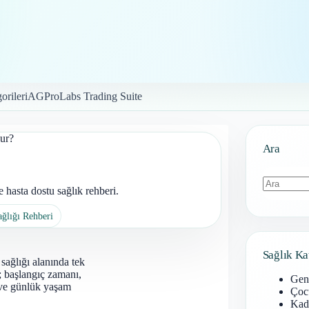
orileri
AGProLabs Trading Suite
ur?
Ara
hasta dostu sağlık rehberi.
Sonuç
ağlığı Rehberi
bulunamad
Sağlık Ka
sağlığı alanında tek
r; başlangıç zamanı,
Gen
mı ve günlük yaşam
Çoc
Kadı