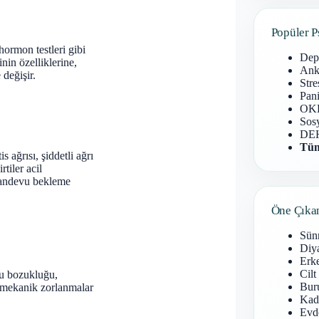
Popüler P
hormon testleri gibi
Dep
nin özelliklerine,
Anks
 değişir.
Stre
Pani
OKB
Sosy
DEH
Tüm
s ağrısı, şiddetli ağrı
tiler acil
 randevu bekleme
Öne Çıka
Sün
Diy
Erke
Cilt
yku bozukluğu,
Buru
ya mekanik zorlanmalar
Kad
Evd