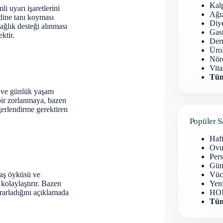
Kal
 uyarı işaretlerini
Ağız
dine tanı koyması
Diy
ğlık desteği alınması
Gast
ktir.
Derm
Ürol
Nöro
Vita
Tüm
ar ve günlük yaşam
 bir zorlanmaya, bazen
eğerlendirme gerektiren
Popüler S
Haf
Ovu
Pers
Gün
 taş öyküsü ve
Vüc
kolaylaştırır. Bazen
Yen
krarladığını açıklamada
HOM
Tüm