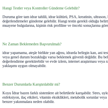
Hangi Testler veya Kontroller Gündeme Gelebilir?
Duruma göre tam idrar tahlili, idrar kültürü, PSA, kreatinin, ultrason, 
değerlendirmeler gündeme gelebilir. Hangi testin gerekli olduğu belirti
muayene bulgularına, kişinin risk profiline ve önceki sonuçlarına göre
Ne Zaman Beklemeden Başvurulmalı?
idrar yapamama, ateşle birlikte yan ağrısı, idrarda belirgin kan, ani testi
veya genel durum bozukluğu varsa beklemek güvenli değildir. Bu belir
değerlendirme gerektirebilir ve evde izlem, internet araştırması veya
yaklaşımı uygun olmayabilir.
Benzer Durumlarla Karıştırılabilir mi?
Koyu İdrar bazen farklı sistemlere ait belirtilerle karışabilir. Stres, u
enfeksiyon, ilaç etkileri, vitamin eksiklikleri, metabolik sorunlar ve
benzer yakınmalara neden olabilir.