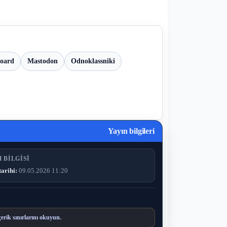
board
Mastodon
Odnoklassniki
Yayın bilgileri
 BILGISI
tarihi:
09.05.2026 11:20
çerik sınırlarını okuyun.