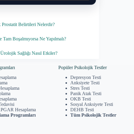
Prostatit Belirtileri Nelerdir?
 Tam Boşalmıyorsa Ne Yapılmalı?
Ürolojik Sağlığı Nasıl Etkiler?
gramları
Popüler Psikolojik Testler
esaplama
Depresyon Testi
lama
Anksiyete Testi
Hesaplama
Stres Testi
plama
Panik Atak Testi
Hesaplama
OKB Testi
Tedavisi
Sosyal Anksiyete Testi
APGAR Hesaplama
DEHB Testi
ama Programları
Tüm Psikolojik Testler