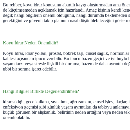
Bu rehber, koyu idrar konusunu abartılı kaygı oluşturmadan ama önemli
de küçümsemeden açıklamak için hazırlandı. Amaç kişinin kendi ken
değil; hangi bilgilerin önemli olduğunu, hangi durumda beklemeden sa
gerektiğini ve güvenli takip planının nasıl düşünülebileceğini gösterme
Koyu İdrar Neden Önemlidir?
Koyu İdrar, idrar yolları, prostat, böbrek taşı, cinsel sağlık, hormonl
kalitesi açısından ipucu verebilir. Bu ipucu bazen geçici ve iyi huylu
yaşam tarzı veya stresle ilişkili bir duruma, bazen de daha ayrıntılı d
tıbbi bir soruna işaret edebilir.
Hangi Bilgiler Birlikte Değerlendirilmeli?
idrar sıklığı, gece kalkma, sıvı alımı, ağrı zamanı, cinsel işlev, ilaçlar,
enfeksiyon geçmişi gibi günlük yaşam ayrıntıları da tabloyu anlamayı 
küçük görünen bir alışkanlık, belirtinin neden arttığını veya neden te
önemli olabilir.