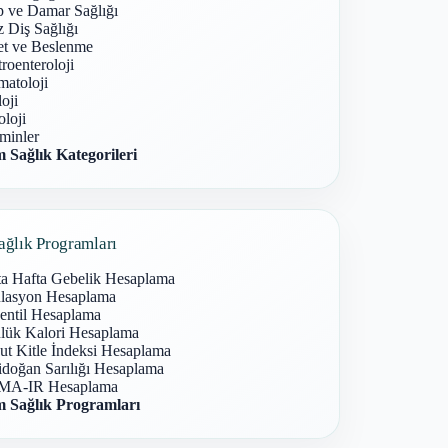
p ve Damar Sağlığı
 Diş Sağlığı
et ve Beslenme
roenteroloji
atoloji
oji
loji
minler
 Sağlık Kategorileri
ağlık Programları
ta Hafta Gebelik Hesaplama
lasyon Hesaplama
entil Hesaplama
lük Kalori Hesaplama
ut Kitle İndeksi Hesaplama
idoğan Sarılığı Hesaplama
A-IR Hesaplama
 Sağlık Programları