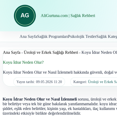
İçeriğe
geç
AliGurtuna.com | Sağlık Rehberi
Ana Sayfa
Sağlık Programları
Psikolojik Testler
Sağlık Kateg
Ana Sayfa
-
Üroloji ve Erkek Sağlığı Rehberi
-
Koyu İdrar Neden Ol
Koyu İdrar Neden Olur?
Koyu İdrar Neden Olur ve Nasıl İzlenmeli hakkında güvenli, doğal ve 
Yayın tarihi:
09.05.2026 11:20
Kategori:
Üroloji ve Erkek S
Koyu İdrar Neden Olur ve Nasıl İzlenmeli
sorusu, üroloji ve erkek 
bir belirtiye veya tek bir güne bakılarak yanıtlanmamalıdır. koyu idra
şiddet, eşlik eden belirtiler, kişinin yaşı, ek hastalıkları, ilaç kullanı
üzerindeki etkisiyle birlikte değerlendirilmelidir.