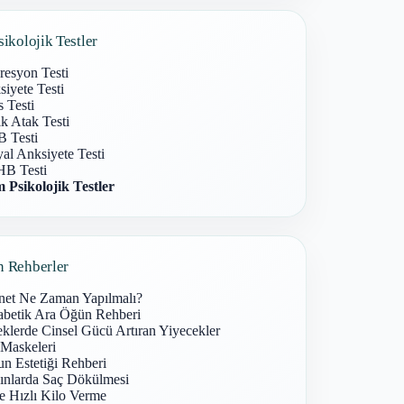
sikolojik Testler
resyon Testi
iyete Testi
s Testi
k Atak Testi
 Testi
al Anksiyete Testi
B Testi
 Psikolojik Testler
n Rehberler
net Ne Zaman Yapılmalı?
abetik Ara Öğün Rehberi
klerde Cinsel Gücü Artıran Yiyecekler
 Maskeleri
n Estetiği Rehberi
ınlarda Saç Dökülmesi
e Hızlı Kilo Verme