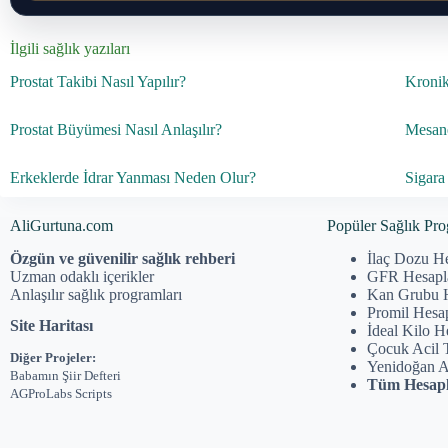
İlgili sağlık yazıları
Prostat Takibi Nasıl Yapılır?
Kronik 
Prostat Büyümesi Nasıl Anlaşılır?
Mesane
Erkeklerde İdrar Yanması Neden Olur?
Sigara 
AliGurtuna.com
Popüler Sağlık Pro
Özgün ve güvenilir sağlık rehberi
İlaç Dozu H
Uzman odaklı içerikler
GFR Hesap
Anlaşılır sağlık programları
Kan Grubu 
Promil Hesa
Site Haritası
İdeal Kilo 
Çocuk Acil 
Diğer Projeler:
Yenidoğan 
Babamın Şiir Defteri
Tüm Hesapl
AGProLabs Scripts