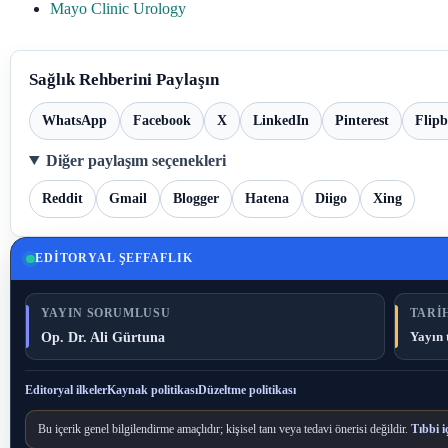
Mayo Clinic Urology
Sağlık Rehberini Paylaşın
WhatsApp
Facebook
X
LinkedIn
Pinterest
Flip
Diğer paylaşım seçenekleri
Reddit
Gmail
Blogger
Hatena
Diigo
Xing
EDITORYAL ŞEFFAFLIK
YAYIN SORUMLUSU
TARIH
Op. Dr. Ali Gürtuna
Yayın 
Editoryal ilkeler
Kaynak politikası
Düzeltme politikası
Bu içerik genel bilgilendirme amaçlıdır; kişisel tanı veya tedavi önerisi değildir.
Tıbbi i