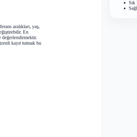
Sık 
Sağl
rans aralıkları, yaş,
ğiştirebilir. En
e değerlendirmektir.
zenli kayıt tutmak bu