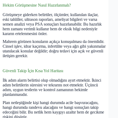
Hekim Görüşmesine Nasıl Hazırlanmalı?
Görüşmeye giderken belirtiler, ölçümler, kullanılan ilaçlar,
eski tahliller, ultrason raporları, ameliyat bilgileri ve varsa
semen analizi veya PSA sonuçları hazırlanabilir. Bu hazırlık
hem zamanı verimli kullanır hem de eksik bilgi nedeniyle
kararın ertelenmesini önler.
Mahrem görünen konuların açıkça konuşulması da önemlidir.
Cinsel işlev, idrar kaçırma, infertilite veya ağrı gibi yakınmalar
utanılacak konular değildir; doğru tedavi için açık ve güvenli
iletişim gerekir.
Güvenli Takip İçin Kısa Yol Haritası
İlk adım alarm belirtisi olup olmadığını ayırt etmektir. İkinci
adım belirtilerin süresini ve tekrarını not etmektir. Üçüncü
adım, uygun testlerin ve kontrol zamanının hekimle
planlanmasıdır.
Plan netleştiğinde kişi hangi durumda acile başvuracağını,
hangi durumda randevu alacağını ve hangi sonuçları takip
edeceğini bilir. Bu netlik hem kaygıyı azaltır hem de gecikme
riskini düşürür.