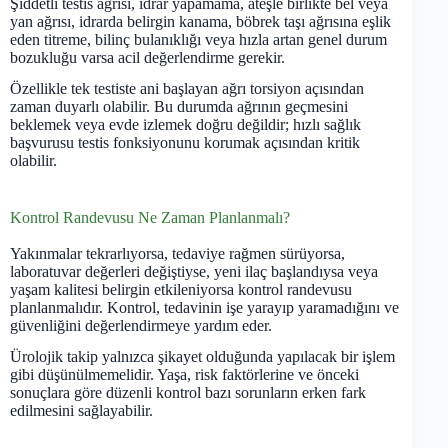
Şiddetli testis ağrısı, idrar yapamama, ateşle birlikte bel veya
yan ağrısı, idrarda belirgin kanama, böbrek taşı ağrısına eşlik
eden titreme, bilinç bulanıklığı veya hızla artan genel durum
bozukluğu varsa acil değerlendirme gerekir.
Özellikle tek testiste ani başlayan ağrı torsiyon açısından
zaman duyarlı olabilir. Bu durumda ağrının geçmesini
beklemek veya evde izlemek doğru değildir; hızlı sağlık
başvurusu testis fonksiyonunu korumak açısından kritik
olabilir.
Kontrol Randevusu Ne Zaman Planlanmalı?
Yakınmalar tekrarlıyorsa, tedaviye rağmen sürüyorsa,
laboratuvar değerleri değiştiyse, yeni ilaç başlandıysa veya
yaşam kalitesi belirgin etkileniyorsa kontrol randevusu
planlanmalıdır. Kontrol, tedavinin işe yarayıp yaramadığını ve
güvenliğini değerlendirmeye yardım eder.
Ürolojik takip yalnızca şikayet olduğunda yapılacak bir işlem
gibi düşünülmemelidir. Yaşa, risk faktörlerine ve önceki
sonuçlara göre düzenli kontrol bazı sorunların erken fark
edilmesini sağlayabilir.