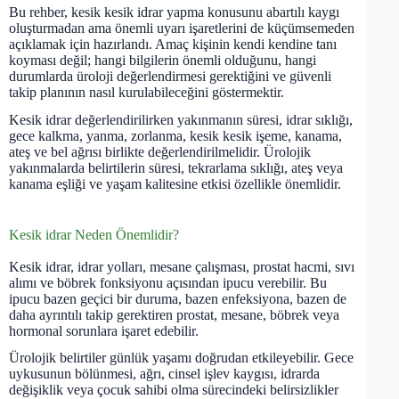
Bu rehber, kesik kesik idrar yapma konusunu abartılı kaygı
oluşturmadan ama önemli uyarı işaretlerini de küçümsemeden
açıklamak için hazırlandı. Amaç kişinin kendi kendine tanı
koyması değil; hangi bilgilerin önemli olduğunu, hangi
durumlarda üroloji değerlendirmesi gerektiğini ve güvenli
takip planının nasıl kurulabileceğini göstermektir.
Kesik idrar değerlendirilirken yakınmanın süresi, idrar sıklığı,
gece kalkma, yanma, zorlanma, kesik kesik işeme, kanama,
ateş ve bel ağrısı birlikte değerlendirilmelidir. Ürolojik
yakınmalarda belirtilerin süresi, tekrarlama sıklığı, ateş veya
kanama eşliği ve yaşam kalitesine etkisi özellikle önemlidir.
Kesik idrar Neden Önemlidir?
Kesik idrar, idrar yolları, mesane çalışması, prostat hacmi, sıvı
alımı ve böbrek fonksiyonu açısından ipucu verebilir. Bu
ipucu bazen geçici bir duruma, bazen enfeksiyona, bazen de
daha ayrıntılı takip gerektiren prostat, mesane, böbrek veya
hormonal sorunlara işaret edebilir.
Ürolojik belirtiler günlük yaşamı doğrudan etkileyebilir. Gece
uykusunun bölünmesi, ağrı, cinsel işlev kaygısı, idrarda
değişiklik veya çocuk sahibi olma sürecindeki belirsizlikler