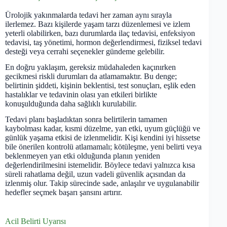
Ürolojik yakınmalarda tedavi her zaman aynı sırayla
ilerlemez. Bazı kişilerde yaşam tarzı düzenlemesi ve izlem
yeterli olabilirken, bazı durumlarda ilaç tedavisi, enfeksiyon
tedavisi, taş yönetimi, hormon değerlendirmesi, fiziksel tedavi
desteği veya cerrahi seçenekler gündeme gelebilir.
En doğru yaklaşım, gereksiz müdahaleden kaçınırken
gecikmesi riskli durumları da atlamamaktır. Bu denge;
belirtinin şiddeti, kişinin beklentisi, test sonuçları, eşlik eden
hastalıklar ve tedavinin olası yan etkileri birlikte
konuşulduğunda daha sağlıklı kurulabilir.
Tedavi planı başladıktan sonra belirtilerin tamamen
kaybolması kadar, kısmi düzelme, yan etki, uyum güçlüğü ve
günlük yaşama etkisi de izlenmelidir. Kişi kendini iyi hissetse
bile önerilen kontrolü atlamamalı; kötüleşme, yeni belirti veya
beklenmeyen yan etki olduğunda planın yeniden
değerlendirilmesini istemelidir. Böylece tedavi yalnızca kısa
süreli rahatlama değil, uzun vadeli güvenlik açısından da
izlenmiş olur. Takip sürecinde sade, anlaşılır ve uygulanabilir
hedefler seçmek başarı şansını artırır.
Acil Belirti Uyarısı