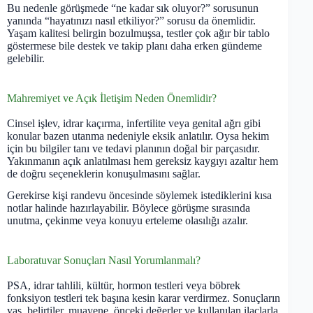
Bu nedenle görüşmede “ne kadar sık oluyor?” sorusunun
yanında “hayatınızı nasıl etkiliyor?” sorusu da önemlidir.
Yaşam kalitesi belirgin bozulmuşsa, testler çok ağır bir tablo
göstermese bile destek ve takip planı daha erken gündeme
gelebilir.
Mahremiyet ve Açık İletişim Neden Önemlidir?
Cinsel işlev, idrar kaçırma, infertilite veya genital ağrı gibi
konular bazen utanma nedeniyle eksik anlatılır. Oysa hekim
için bu bilgiler tanı ve tedavi planının doğal bir parçasıdır.
Yakınmanın açık anlatılması hem gereksiz kaygıyı azaltır hem
de doğru seçeneklerin konuşulmasını sağlar.
Gerekirse kişi randevu öncesinde söylemek istediklerini kısa
notlar halinde hazırlayabilir. Böylece görüşme sırasında
unutma, çekinme veya konuyu erteleme olasılığı azalır.
Laboratuvar Sonuçları Nasıl Yorumlanmalı?
PSA, idrar tahlili, kültür, hormon testleri veya böbrek
fonksiyon testleri tek başına kesin karar verdirmez. Sonuçların
yaş, belirtiler, muayene, önceki değerler ve kullanılan ilaçlarla