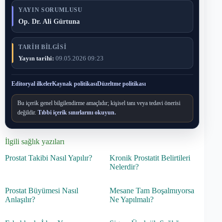
YAYIN SORUMLUSU
Op. Dr. Ali Gürtuna
TARIH BILGISI
Yayın tarihi:
09.05.2026 09:23
Editoryal ilkeler
Kaynak politikası
Düzeltme politikası
Bu içerik genel bilgilendirme amaçlıdır; kişisel tanı veya tedavi önerisi
değildir.
Tıbbi içerik sınırlarını okuyun.
İlgili sağlık yazıları
Prostat Takibi Nasıl Yapılır?
Kronik Prostatit Belirtileri
Nelerdir?
Prostat Büyümesi Nasıl
Mesane Tam Boşalmıyorsa
Anlaşılır?
Ne Yapılmalı?