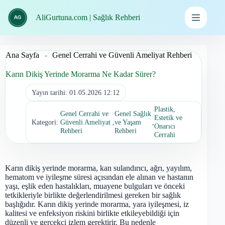
İçeriğe
geç
AliGurtuna.com | Sağlık Rehberi
Ana Sayfa
-
Genel Cerrahi ve Güvenli Ameliyat Rehberi
Karın Dikiş Yerinde Morarma Ne Kadar Sürer?
Yayın tarihi:
01.05.2026 12:12
Plastik,
Genel Cerrahi ve
Genel Sağlık
Estetik ve
Kategori:
Güvenli Ameliyat
,
ve Yaşam
,
Onarıcı
Rehberi
Rehberi
Cerrahi
Karın dikiş yerinde morarma, kan sulandırıcı, ağrı, yayılım,
hematom ve iyileşme süresi açısından ele alınan ve hastanın
yaşı, eşlik eden hastalıkları, muayene bulguları ve önceki
tetkikleriyle birlikte değerlendirilmesi gereken bir sağlık
başlığıdır. Karın dikiş yerinde morarma, yara iyileşmesi, iz
kalitesi ve enfeksiyon riskini birlikte etkileyebildiği için
düzenli ve gerçekçi izlem gerektirir. Bu nedenle