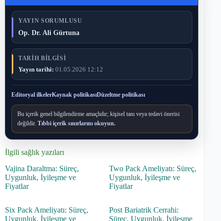
YAYIN SORUMLUSU
Op. Dr. Ali Gürtuna
TARIH BILGISI
Yayın tarihi:
01.05.2026 12:12
Editoryal ilkeler
Kaynak politikası
Düzeltme politikası
Bu içerik genel bilgilendirme amaçlıdır; kişisel tanı veya tedavi önerisi
değildir.
Tıbbi içerik sınırlarını okuyun.
İlgili sağlık yazıları
Vajina Daraltma: Süreç,
Two Pack Ameliyatı: Süreç,
Uygunluk, İyileşme ve
Uygunluk, İyileşme ve
Fiyatlar
Fiyatlar
Six Pack Ameliyatı: Süreç,
Post Bariatrik Cerrahi:
Uygunluk, İyileşme ve
Süreç, Uygunluk, İyileşme