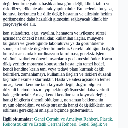
değerlendirme yalnız başlık adına göre değil, klinik tablo ve
risk düzeyi dikkate alınarak yapılmalıdır. Bu nedenle bu yazı,
konuyu korkutucu bir dille değil; hastanın ve ailesinin hekim
görüşmesine daha hazırlıklı gitmesini sağlayacak klinik bir
çerçeveyle ele alır.
kan sulandırıcı, ağrı, yayılım, hematom ve iyileşme süresi
açısından; önceki hastalıklar, kullanılan ilaçlar, muayene
bulguları ve gerektiğinde laboratuvar ya da görüntüleme
sonuçları birlikte değerlendirilmelidir. Gerekli olduğunda ilgili
branşlar arasında koordinasyon kurulması, gereksiz işlem
yükünü azaltırken önemli uyarıların gecikmesini önler. Karın
dikiş yerinde morarma konusunda hasta için temel hedef,
kendi kendine kesin tanı veya tedavi planı kurmak değil;
belirtileri, zamanlamayı, kullanılan ilaçları ve riskleri düzenli
biçimde hekime aktarmaktır. Hasta ve ailesi açısından temel
amaç, kendi kendine tanı koymak değil; doğru bilgileri
düzenli biçimde hazırlayıp hekim görüşmesini daha verimli
hale getirmektir. Amaç, kendi kendine tanı koymak değil;
hangi bilgilerin önemli olduğunu, ne zaman beklemenin
uygun olmadığını ve takip sırasında hangi değişikliklerin not
edilmesi gerektiğini anlaşılır biçimde göstermektir.
İlgili okumalar:
Genel Cerrahi ve Ameliyat Rehberi
,
Plastik,
Rekonstrüktif ve Estetik Cerrahi Rehberi
,
Genel Sağlık ve