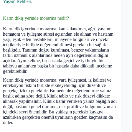
Yaşam Rehberi
.
Karın dikiş yerinde morarma nedir?
Karın dikiş yerinde morarma, kan sulandırıcı, ağrı, yayılım,
hematom ve iyileşme süresi açısından ele alınan ve hastanın
yaşı, eşlik eden hastalıkları, muayene bulguları ve önceki
tetkikleriyle birlikte değerlendirilmesi gereken bir sağlık
başlığıdır. Tanımın doğru kurulması, benzer yakınmaların
farklı uzmanlık alanlarında neden ayrı değerlendirildiğini
açıklar. Aynı kelime, bir hastada geçici ve iyi huylu bir
tabloyu anlatırken başka bir hastada daha dikkatli inceleme
gerektirebilir.
Karın dikiş yerinde morarma, yara iyileşmesi, iz kalitesi ve
enfeksiyon riskini birlikte etkileyebildiği için düzenli ve
gerçekçi izlem gerektirir. Bu nedenle değerlendirme yalnız
başlık adına göre değil, klinik tablo ve risk düzeyi dikkate
alınarak yapılmalıdır. Klinik karar verirken yalnız başlığın adı
değil; hastanın genel durumu, risk profili ve bulgunun zaman
içindeki seyri önemlidir. Bu yaklaşım gereksiz kaygıyı
azaltırken gerçekten önemli uyarıların gözden kaçmasını da
önler.