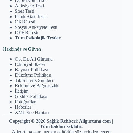
Depresyon Testi
Anksiyete Testi
Stres Testi
Panik Atak Testi
OKB Testi
Sosyal Anksiyete Testi
DEHB Testi
Tüm Psikolojik Testler
Hakkında ve Güven
Op. Dr. Ali Gürtuna
Editoryal İlkeler
Kaynak Politikası
Düzeltme Politikası
Tıbbi İçerik Sınırları
Reklam ve Bağımsızlık
İletişim
Gizlilik Politikası
Fotoğraflar
Haberler
XML Site Haritası
Copyright © 2026 Sağlık Rehberi: Aligurtuna.com |
Tüm hakları saklıdır.
Aligurtuna.com, uzman editörlük süzgecinden geçen