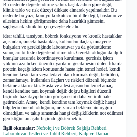
Bu nedenle değerlendirme yalnız başlık adına göre değil,
klinik tablo ve risk düzeyi dikkate alınarak yapılmalıdır. Bu
nedenle bu yazı, konuyu korkutucu bir dille değil; hastanın ve
ailesinin hekim görüşmesine daha hazırlıklı gitmesini
sağlayacak klinik bir çerçeveyle ele alır.
idrar tahlili, tansiyon, böbrek fonksiyonu ve kronik hastalıklar
açısından; önceki hastalıklar, kullanılan ilaçlar, muayene
bulguları ve gerektiğinde laboratuvar ya da görüntüleme
sonuçları birlikte değerlendirilmelidir. Gerekli olduğunda ilgili
branşlar arasında koordinasyon kurulması, gereksiz işlem
yükünü azaltırken önemli uyarıların gecikmesini önler. İdrarda
protein kaçağı izlem konusunda hasta için temel hedef, kendi
kendine kesin tanı veya tedavi planı kurmak değil; belirtileri,
zamanlamayı, kullanılan ilaçları ve riskleri düzenli biçimde
hekime aktarmaktır. Hasta ve ailesi açısından temel amaç,
kendi kendine tanı koymak değil; doğru bilgileri düzenli
biçimde hazırlayıp hekim görüşmesini daha verimli hale
getirmektir. Amaç, kendi kendine tanı koymak değil; hangi
bilgilerin önemli olduğunu, ne zaman beklemenin uygun
olmadığını ve takip sırasında hangi değişikliklerin not edilmesi
gerektiğini anlaşılır biçimde göstermektir.
İlgili okumalar:
Nefroloji ve Böbrek Sağlığı Rehberi
,
Laboratuvar Testleri ve Tahlil Rehberi
,
Kalp ve Damar