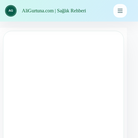
İçeriğe
geç
AliGurtuna.com | Sağlık Rehberi