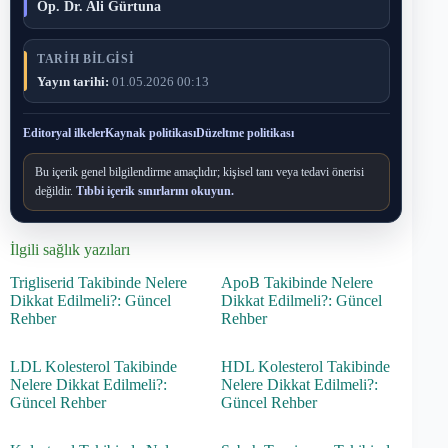
Op. Dr. Ali Gürtuna
TARIH BILGISI
Yayın tarihi:
01.05.2026 00:13
Editoryal ilkeler
Kaynak politikası
Düzeltme politikası
Bu içerik genel bilgilendirme amaçlıdır; kişisel tanı veya tedavi önerisi
değildir.
Tıbbi içerik sınırlarını okuyun.
İlgili sağlık yazıları
Trigliserid Takibinde Nelere
ApoB Takibinde Nelere
Dikkat Edilmeli?: Güncel
Dikkat Edilmeli?: Güncel
Rehber
Rehber
LDL Kolesterol Takibinde
HDL Kolesterol Takibinde
Nelere Dikkat Edilmeli?:
Nelere Dikkat Edilmeli?:
Güncel Rehber
Güncel Rehber