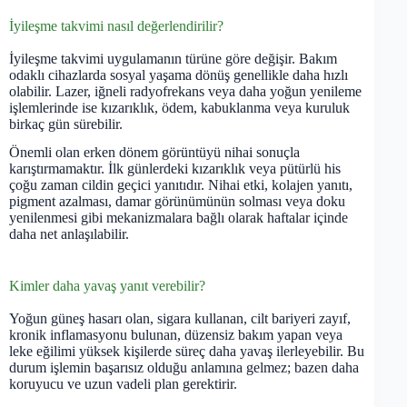
İyileşme takvimi nasıl değerlendirilir?
İyileşme takvimi uygulamanın türüne göre değişir. Bakım
odaklı cihazlarda sosyal yaşama dönüş genellikle daha hızlı
olabilir. Lazer, iğneli radyofrekans veya daha yoğun yenileme
işlemlerinde ise kızarıklık, ödem, kabuklanma veya kuruluk
birkaç gün sürebilir.
Önemli olan erken dönem görüntüyü nihai sonuçla
karıştırmamaktır. İlk günlerdeki kızarıklık veya pütürlü his
çoğu zaman cildin geçici yanıtıdır. Nihai etki, kolajen yanıtı,
pigment azalması, damar görünümünün solması veya doku
yenilenmesi gibi mekanizmalara bağlı olarak haftalar içinde
daha net anlaşılabilir.
Kimler daha yavaş yanıt verebilir?
Yoğun güneş hasarı olan, sigara kullanan, cilt bariyeri zayıf,
kronik inflamasyonu bulunan, düzensiz bakım yapan veya
leke eğilimi yüksek kişilerde süreç daha yavaş ilerleyebilir. Bu
durum işlemin başarısız olduğu anlamına gelmez; bazen daha
koruyucu ve uzun vadeli plan gerektirir.