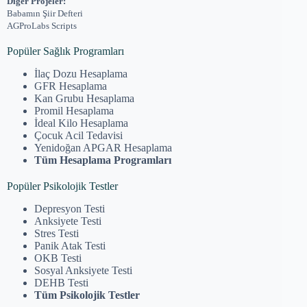
Diğer Projeler:
Babamın Şiir Defteri
AGProLabs Scripts
Popüler Sağlık Programları
İlaç Dozu Hesaplama
GFR Hesaplama
Kan Grubu Hesaplama
Promil Hesaplama
İdeal Kilo Hesaplama
Çocuk Acil Tedavisi
Yenidoğan APGAR Hesaplama
Tüm Hesaplama Programları
Popüler Psikolojik Testler
Depresyon Testi
Anksiyete Testi
Stres Testi
Panik Atak Testi
OKB Testi
Sosyal Anksiyete Testi
DEHB Testi
Tüm Psikolojik Testler