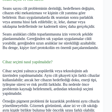
Seans sayısı cilt probleminin derinliği, hedeflenen değişim,
cihazın etki mekanizması ve kişinin cilt yanıtına göre
belirlenir. Bazı uygulamalarda ilk seanstan sonra parlaklık
veya arınma hissi fark edilebilir; iz, leke, damar veya
sıkılaşma hedeflerinde ise kademeli süreç daha gerçekçidir.
Seans aralıkları cildin toparlanmasına izin verecek şekilde
planlanmalıdır. Gereğinden sık yapılan uygulamalar cildi
yorabilir, gereğinden uzun aralıklar ise sürekliliği azaltabilir.
Bu denge, kişiye özel protokolün en önemli parçalarındandır.
Cihaz seçimi nasıl yapılmalıdır?
Cihaz seçimi yalnızca popülerlik veya teknolojinin adı
üzerinden yapılmamalıdır. Aynı cilt şikayeti için farklı cihazlar
kullanılabilir; ancak her cihazın hedeflediği doku, enerji tipi,
iyileşme süresi ve risk profili farklıdır. Bu nedenle önce
problemin kaynağı belirlenmeli, ardından teknoloji seçimi
yapılmalıdır.
Örneğin pigment problemi ile kızarıklık problemi aynı cihazla
yönetilmeyebilir. Gözenek görünümü, akne izi ve cilt sıkılığı
aynı kişide birlikte bulunsa bile öncelik sırası farklı olabilir.