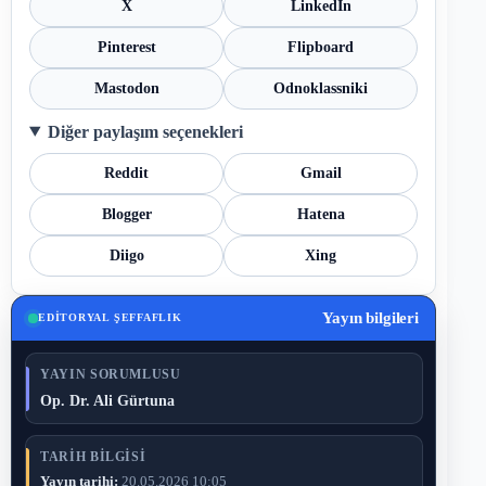
X
LinkedIn
Pinterest
Flipboard
Mastodon
Odnoklassniki
Diğer paylaşım seçenekleri
Reddit
Gmail
Blogger
Hatena
Diigo
Xing
Yayın bilgileri
EDITORYAL ŞEFFAFLIK
YAYIN SORUMLUSU
Op. Dr. Ali Gürtuna
TARIH BILGISI
Yayın tarihi:
20.05.2026 10:05