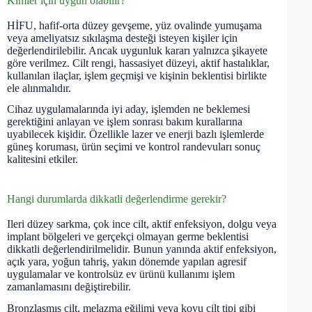
Kimler için uygun olabilir?
HİFU, hafif-orta düzey gevşeme, yüz ovalinde yumuşama
veya ameliyatsız sıkılaşma desteği isteyen kişiler için
değerlendirilebilir. Ancak uygunluk kararı yalnızca şikayete
göre verilmez. Cilt rengi, hassasiyet düzeyi, aktif hastalıklar,
kullanılan ilaçlar, işlem geçmişi ve kişinin beklentisi birlikte
ele alınmalıdır.
Cihaz uygulamalarında iyi aday, işlemden ne beklemesi
gerektiğini anlayan ve işlem sonrası bakım kurallarına
uyabilecek kişidir. Özellikle lazer ve enerji bazlı işlemlerde
güneş koruması, ürün seçimi ve kontrol randevuları sonuç
kalitesini etkiler.
Hangi durumlarda dikkatli değerlendirme gerekir?
Ileri düzey sarkma, çok ince cilt, aktif enfeksiyon, dolgu veya
implant bölgeleri ve gerçekçi olmayan germe beklentisi
dikkatli değerlendirilmelidir. Bunun yanında aktif enfeksiyon,
açık yara, yoğun tahriş, yakın dönemde yapılan agresif
uygulamalar ve kontrolsüz ev ürünü kullanımı işlem
zamanlamasını değiştirebilir.
Bronzlaşmış cilt, melazma eğilimi veya koyu cilt tipi gibi