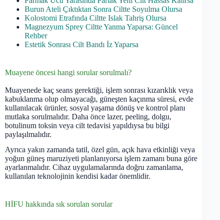
Parmak Ucu Yarasında Parlak Yeni Cilt Hassas Kalırsa
Burun Ateli Çıktıktan Sonra Ciltte Soyulma Olursa
Kolostomi Etrafında Ciltte Islak Tahriş Olursa
Magnezyum Sprey Ciltte Yanma Yaparsa: Güncel
Rehber
Estetik Sonrası Cilt Bandı İz Yaparsa
Muayene öncesi hangi sorular sorulmalı?
Muayenede kaç seans gerektiği, işlem sonrası kızarıklık veya
kabuklanma olup olmayacağı, güneşten kaçınma süresi, evde
kullanılacak ürünler, sosyal yaşama dönüş ve kontrol planı
mutlaka sorulmalıdır. Daha önce lazer, peeling, dolgu,
botulinum toksin veya cilt tedavisi yapıldıysa bu bilgi
paylaşılmalıdır.
Ayrıca yakın zamanda tatil, özel gün, açık hava etkinliği veya
yoğun güneş maruziyeti planlanıyorsa işlem zamanı buna göre
ayarlanmalıdır. Cihaz uygulamalarında doğru zamanlama,
kullanılan teknolojinin kendisi kadar önemlidir.
HİFU hakkında sık sorulan sorular