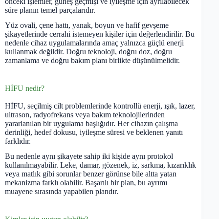
önceki işlemler, güneş geçmişi ve iyileşme için ayrılabilecek
süre planın temel parçalarıdır.
Yüz ovali, çene hattı, yanak, boyun ve hafif gevşeme
şikayetlerinde cerrahi istemeyen kişiler için değerlendirilir. Bu
nedenle cihaz uygulamalarında amaç yalnızca güçlü enerji
kullanmak değildir. Doğru teknoloji, doğru doz, doğru
zamanlama ve doğru bakım planı birlikte düşünülmelidir.
HİFU nedir?
HİFU, seçilmiş cilt problemlerinde kontrollü enerji, ışık, lazer,
ultrason, radyofrekans veya bakım teknolojilerinden
yararlanılan bir uygulama başlığıdır. Her cihazın çalışma
derinliği, hedef dokusu, iyileşme süresi ve beklenen yanıtı
farklıdır.
Bu nedenle aynı şikayete sahip iki kişide aynı protokol
kullanılmayabilir. Leke, damar, gözenek, iz, sarkma, kızarıklık
veya matlık gibi sorunlar benzer görünse bile altta yatan
mekanizma farklı olabilir. Başarılı bir plan, bu ayrımı
muayene sırasında yapabilen plandır.