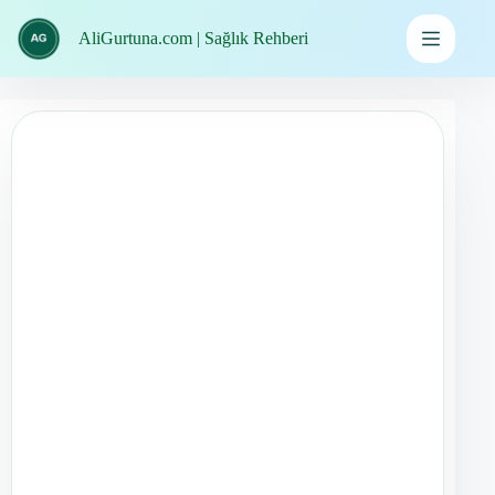
İçeriğe
geç
AliGurtuna.com | Sağlık Rehberi