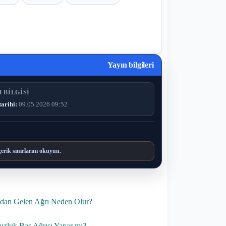
Yayın bilgileri
 BILGISI
tarihi:
09.05.2026 09:52
çerik sınırlarını okuyun.
dan Gelen Ağrı Neden Olur?
zluk Baş Ağrısı Yapar mı?