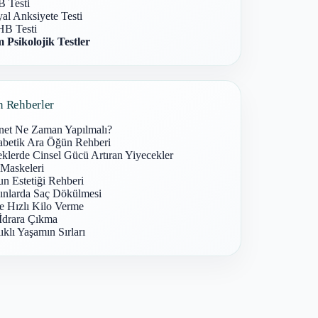
 Testi
al Anksiyete Testi
B Testi
 Psikolojik Testler
n Rehberler
net Ne Zaman Yapılmalı?
abetik Ara Öğün Rehberi
klerde Cinsel Gücü Artıran Yiyecekler
 Maskeleri
n Estetiği Rehberi
ınlarda Saç Dökülmesi
e Hızlı Kilo Verme
İdrara Çıkma
ıklı Yaşamın Sırları