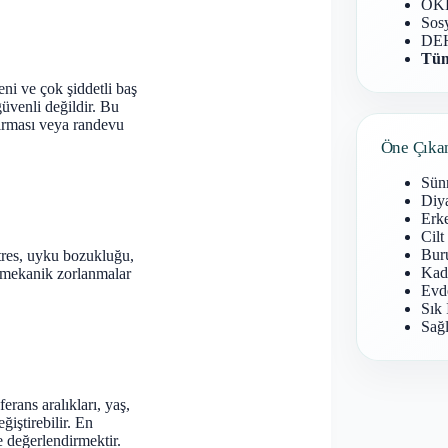
OKB
Sosy
DEH
Tüm
ni ve çok şiddetli baş
güvenli değildir. Bu
ştırması veya randevu
Öne Çıka
Sün
Diy
Erke
Cilt
Buru
Stres, uyku bozukluğu,
Kad
ya mekanik zorlanmalar
Evd
Sık 
Sağl
rans aralıkları, yaş,
ğiştirebilir. En
e değerlendirmektir.