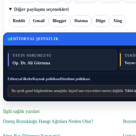
Diğer paylaşım seçenekleri
Reddit
Gmail
Blogger
Hatena
Diigo
Xing
EDITORYAL ŞEFFAFLIK
YAYIN SORUMLUSU
TARIH
Op. Dr. Ali Gürtuna
Yayın 
Editoryal ilkeler
Kaynak politikası
Düzeltme politikası
Bu içerik genel bilgilendirme amaçlıdır; kişisel tanı veya tedavi önerisi değildir.
Tıbbi i
İlgili sağlık yazıları
Duruş Bozukluğu Hangi Ağrılara Neden Olur?
Boyun
Stres Baş Dönmesi Yapar mı?
Uykusu