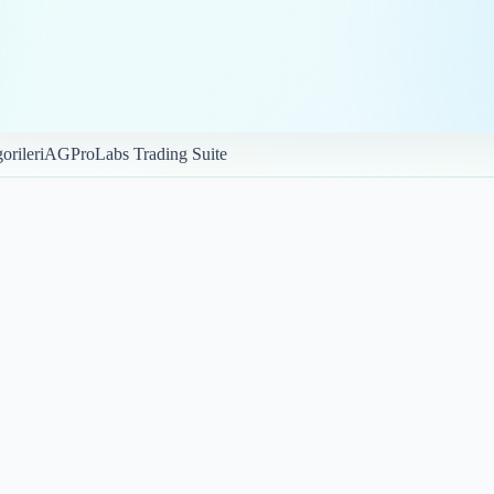
orileri
AGProLabs Trading Suite