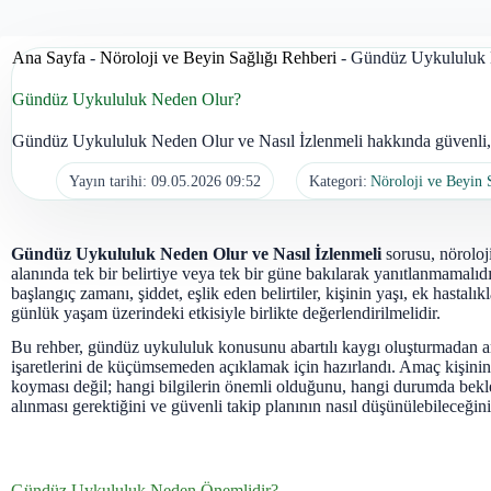
Ana Sayfa
-
Nöroloji ve Beyin Sağlığı Rehberi
-
Gündüz Uykululuk 
Gündüz Uykululuk Neden Olur?
Gündüz Uykululuk Neden Olur ve Nasıl İzlenmeli hakkında güvenli, d
Yayın tarihi:
09.05.2026 09:52
Kategori:
Nöroloji ve Beyin 
Gündüz Uykululuk Neden Olur ve Nasıl İzlenmeli
sorusu, nöroloji
alanında tek bir belirtiye veya tek bir güne bakılarak yanıtlanmamalı
başlangıç zamanı, şiddet, eşlik eden belirtiler, kişinin yaşı, ek hastalıkl
günlük yaşam üzerindeki etkisiyle birlikte değerlendirilmelidir.
Bu rehber, gündüz uykululuk konusunu abartılı kaygı oluşturmadan 
işaretlerini de küçümsemeden açıklamak için hazırlandı. Amaç kişinin
koyması değil; hangi bilgilerin önemli olduğunu, hangi durumda bekl
alınması gerektiğini ve güvenli takip planının nasıl düşünülebileceğini
Gündüz Uykululuk Neden Önemlidir?