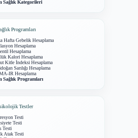
 Sağlık Kategorileri
ağlık Programları
ta Hafta Gebelik Hesaplama
lasyon Hesaplama
entil Hesaplama
lük Kalori Hesaplama
ut Kitle İndeksi Hesaplama
idoğan Sarılığı Hesaplama
A-IR Hesaplama
 Sağlık Programları
sikolojik Testler
resyon Testi
iyete Testi
s Testi
k Atak Testi