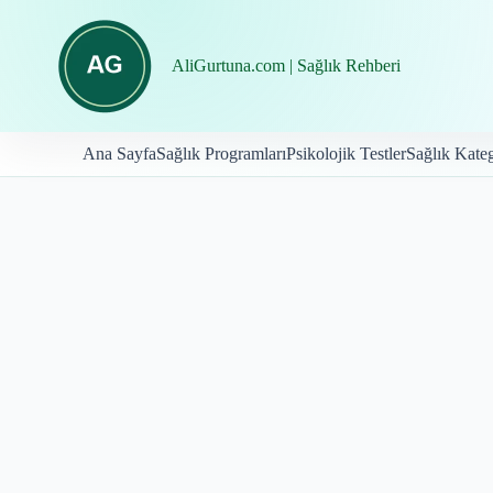
İçeriğe
geç
AliGurtuna.com | Sağlık Rehberi
Ana Sayfa
Sağlık Programları
Psikolojik Testler
Sağlık Kateg