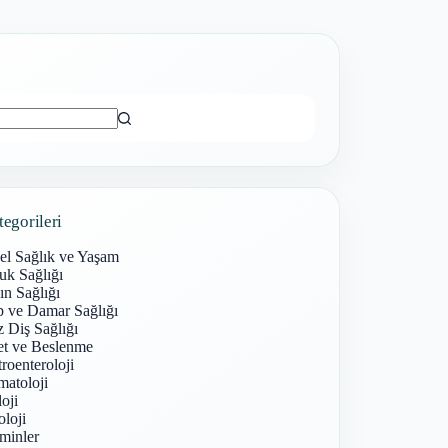
ı
tegorileri
el Sağlık ve Yaşam
uk Sağlığı
n Sağlığı
p ve Damar Sağlığı
 Diş Sağlığı
et ve Beslenme
roenteroloji
atoloji
oji
loji
minler