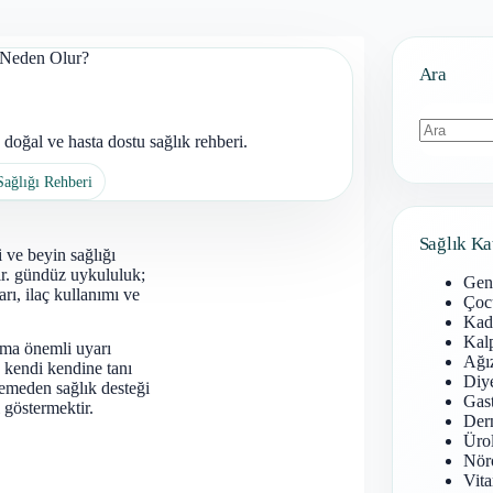
Neden Olur?
Ara
oğal ve hasta dostu sağlık rehberi.
Sonuç
Sağlığı Rehberi
bulunamad
Sağlık Ka
 ve beyin sağlığı
dır. gündüz uykululuk;
Gen
arı, ilaç kullanımı ve
Çoc
Kadı
Kal
ama önemli uyarı
Ağız
 kendi kendine tanı
Diy
emeden sağlık desteği
Gast
 göstermektir.
Derm
Ürol
Nöro
Vita