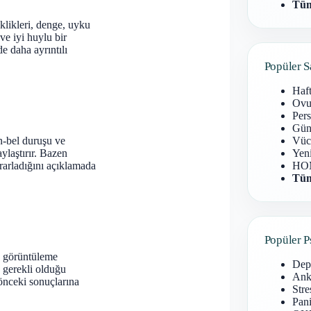
Tüm
klikleri, denge, uyku
ve iyi huylu bir
e daha ayrıntılı
Popüler S
Haf
Ovu
Pers
Gün
un-bel duruşu ve
Vüc
ylaştırır. Bazen
Yen
krarladığını açıklamada
HOM
Tüm
Popüler P
, görüntüleme
Dep
 gerekli olduğu
Anks
 önceki sonuçlarına
Stre
Pani