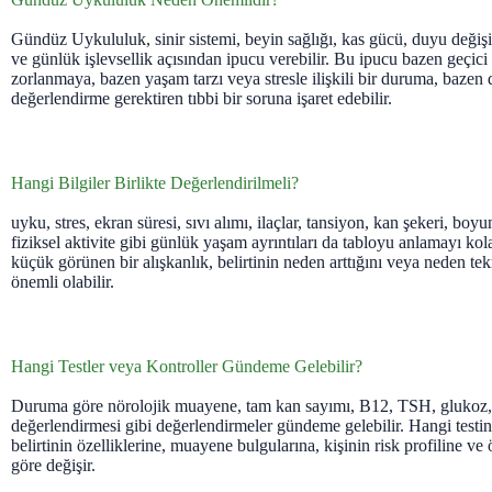
Gündüz Uykululuk, sinir sistemi, beyin sağlığı, kas gücü, duyu değişi
ve günlük işlevsellik açısından ipucu verebilir. Bu ipucu bazen geçici 
zorlanmaya, bazen yaşam tarzı veya stresle ilişkili bir duruma, bazen d
değerlendirme gerektiren tıbbi bir soruna işaret edebilir.
Hangi Bilgiler Birlikte Değerlendirilmeli?
uyku, stres, ekran süresi, sıvı alımı, ilaçlar, tansiyon, kan şekeri, boy
fiziksel aktivite gibi günlük yaşam ayrıntıları da tabloyu anlamayı kola
küçük görünen bir alışkanlık, belirtinin neden arttığını veya neden te
önemli olabilir.
Hangi Testler veya Kontroller Gündeme Gelebilir?
Duruma göre nörolojik muayene, tam kan sayımı, B12, TSH, glukoz
değerlendirmesi gibi değerlendirmeler gündeme gelebilir. Hangi testin
belirtinin özelliklerine, muayene bulgularına, kişinin risk profiline ve
göre değişir.