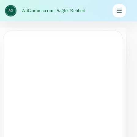
İçeriğe
geç
AliGurtuna.com | Sağlık Rehberi