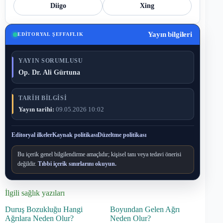
Diigo
Xing
Yayın bilgileri
EDITORYAL ŞEFFAFLIK
YAYIN SORUMLUSU
Op. Dr. Ali Gürtuna
TARIH BILGISI
Yayın tarihi:
09.05.2026 10:02
Editoryal ilkeler
Kaynak politikası
Düzeltme politikası
Bu içerik genel bilgilendirme amaçlıdır; kişisel tanı veya tedavi önerisi
değildir.
Tıbbi içerik sınırlarını okuyun.
İlgili sağlık yazıları
Duruş Bozukluğu Hangi
Boyundan Gelen Ağrı
Ağrılara Neden Olur?
Neden Olur?