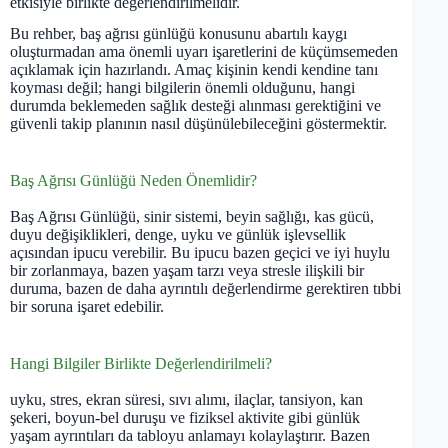
etkisiyle birlikte değerlendirilmelidir.
Bu rehber, baş ağrısı günlüğü konusunu abartılı kaygı
oluşturmadan ama önemli uyarı işaretlerini de küçümsemeden
açıklamak için hazırlandı. Amaç kişinin kendi kendine tanı
koyması değil; hangi bilgilerin önemli olduğunu, hangi
durumda beklemeden sağlık desteği alınması gerektiğini ve
güvenli takip planının nasıl düşünülebileceğini göstermektir.
Baş Ağrısı Günlüğü Neden Önemlidir?
Baş Ağrısı Günlüğü, sinir sistemi, beyin sağlığı, kas gücü,
duyu değişiklikleri, denge, uyku ve günlük işlevsellik
açısından ipucu verebilir. Bu ipucu bazen geçici ve iyi huylu
bir zorlanmaya, bazen yaşam tarzı veya stresle ilişkili bir
duruma, bazen de daha ayrıntılı değerlendirme gerektiren tıbbi
bir soruna işaret edebilir.
Hangi Bilgiler Birlikte Değerlendirilmeli?
uyku, stres, ekran süresi, sıvı alımı, ilaçlar, tansiyon, kan
şekeri, boyun-bel duruşu ve fiziksel aktivite gibi günlük
yaşam ayrıntıları da tabloyu anlamayı kolaylaştırır. Bazen