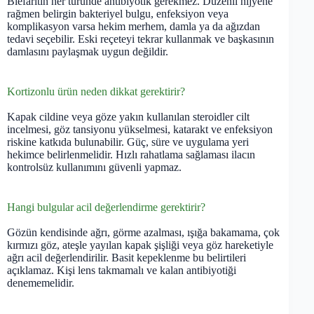
Blefaritin her türünde antibiyotik gerekmez. Düzenli hijyene
rağmen belirgin bakteriyel bulgu, enfeksiyon veya
komplikasyon varsa hekim merhem, damla ya da ağızdan
tedavi seçebilir. Eski reçeteyi tekrar kullanmak ve başkasının
damlasını paylaşmak uygun değildir.
Kortizonlu ürün neden dikkat gerektirir?
Kapak cildine veya göze yakın kullanılan steroidler cilt
incelmesi, göz tansiyonu yükselmesi, katarakt ve enfeksiyon
riskine katkıda bulunabilir. Güç, süre ve uygulama yeri
hekimce belirlenmelidir. Hızlı rahatlama sağlaması ilacın
kontrolsüz kullanımını güvenli yapmaz.
Hangi bulgular acil değerlendirme gerektirir?
Gözün kendisinde ağrı, görme azalması, ışığa bakamama, çok
kırmızı göz, ateşle yayılan kapak şişliği veya göz hareketiyle
ağrı acil değerlendirilir. Basit kepeklenme bu belirtileri
açıklamaz. Kişi lens takmamalı ve kalan antibiyotiği
denememelidir.