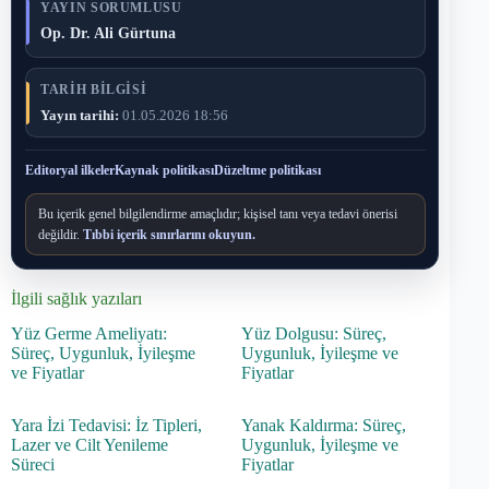
YAYIN SORUMLUSU
Op. Dr. Ali Gürtuna
TARIH BILGISI
Yayın tarihi:
01.05.2026 18:56
Editoryal ilkeler
Kaynak politikası
Düzeltme politikası
Bu içerik genel bilgilendirme amaçlıdır; kişisel tanı veya tedavi önerisi
değildir.
Tıbbi içerik sınırlarını okuyun.
İlgili sağlık yazıları
Yüz Germe Ameliyatı:
Yüz Dolgusu: Süreç,
Süreç, Uygunluk, İyileşme
Uygunluk, İyileşme ve
ve Fiyatlar
Fiyatlar
Yara İzi Tedavisi: İz Tipleri,
Yanak Kaldırma: Süreç,
Lazer ve Cilt Yenileme
Uygunluk, İyileşme ve
Süreci
Fiyatlar