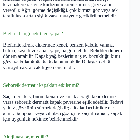
kazımak ve rastgele kortizonlu krem sürmek göze zarar
verebilir. Ağrı, görme değişikliği, çok kırmızı göz veya tek
taraflı hızla artan şişlik varsa muayene geciktirilmemelidir.
Blefarit hangi belirtileri yapar?
Blefaritte kirpik diplerinde kepek benzeri kabuk, yanma,
batma, kaşıntı ve sabah yapışma görülebilir. Belirtiler dönem
dönem artabilir. Kapak yağ bezlerinin işlev bozukluğu kuru
göze ve bulanıklığa katkıda bulunabilir. Bulaşıcı olduğu
varsayılmaz; ancak hijyen önemlidir.
Seboreik dermatit kapakları etkiler mi?
Saçlı deri, kaş, burun kenarı ve kulakta yağlı kepeklenme
varsa seboreik dermatit kapak çevresine eşlik edebilir. Tedavi
yalnız göze ürün sürmek değildir; cilt alanları birlikte ele
alınır. Şampuan veya cilt ilacı göz içine kaçırılmamalı, kapak
için uygunluk hekimce belirlenmelidir.
Alerji nasıl ayırt edilir?