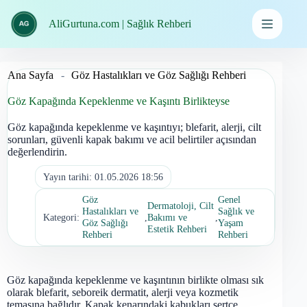
İçeriğe
geç
AliGurtuna.com | Sağlık Rehberi
Ana Sayfa
-
Göz Hastalıkları ve Göz Sağlığı Rehberi
Göz Kapağında Kepeklenme ve Kaşıntı Birlikteyse
Göz kapağında kepeklenme ve kaşıntıyı; blefarit, alerji, cilt
sorunları, güvenli kapak bakımı ve acil belirtiler açısından
değerlendirin.
Yayın tarihi:
01.05.2026 18:56
Göz
Genel
Dermatoloji, Cilt
Hastalıkları ve
Sağlık ve
Kategori:
,
Bakımı ve
,
Göz Sağlığı
Yaşam
Estetik Rehberi
Rehberi
Rehberi
Göz kapağında kepeklenme ve kaşıntının birlikte olması sık
olarak blefarit, seboreik dermatit, alerji veya kozmetik
temasına bağlıdır. Kapak kenarındaki kabukları sertçe