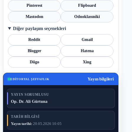
Pinterest
Flipboard
Mastodon
Odnoklassniki
Diğer paylaşım seçenekleri
Reddit
Gmail
Blogger
Hatena
Diigo
Xing
Yayın bilgileri
EDITORYAL ŞEFFAFLIK
YAYIN SORUMLUSU
Op. Dr. Ali Gürtuna
TARIH BILGISI
Yayın tarihi:
20.05.2026 10:05