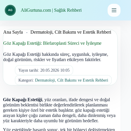
İçeriğe
geç
AliGurtuna.com | Sağlık Rehberi
Ana Sayfa
-
Dermatoloji, Cilt Bakımı ve Estetik Rehberi
Göz Kapağı Estetiği: Blefaroplasti Süreci ve İyileşme
Göz Kapağı Estetiği hakkında süreç, uygunluk, iyileşme,
doğal görünüm, riskler ve fiyatları etkileyen faktörler.
Yayın tarihi:
20.05.2026 10:05
Kategori:
Dermatoloji, Cilt Bakımı ve Estetik Rehberi
Göz Kapağı Estetiği
, yüz oranları, ifade dengesi ve doğal
görünüm beklentisi birlikte değerlendirilerek planlanması
gereken kişiye özel bir estetik başlıktır. göz kapağı estetiği
arayan kişiler çoğu zaman daha dengeli, daha dinlenmiş veya
yüz karakteriyle daha uyumlu bir görünüm hedefler.
Yüz estetiğinde başarılı sonuç, tek bir bölgeyi değiştirmekten