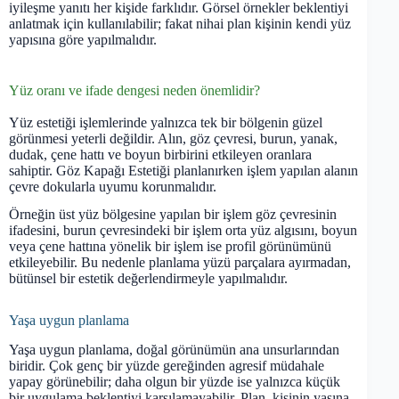
iyileşme yanıtı her kişide farklıdır. Görsel örnekler beklentiyi
anlatmak için kullanılabilir; fakat nihai plan kişinin kendi yüz
yapısına göre yapılmalıdır.
Yüz oranı ve ifade dengesi neden önemlidir?
Yüz estetiği işlemlerinde yalnızca tek bir bölgenin güzel
görünmesi yeterli değildir. Alın, göz çevresi, burun, yanak,
dudak, çene hattı ve boyun birbirini etkileyen oranlara
sahiptir. Göz Kapağı Estetiği planlanırken işlem yapılan alanın
çevre dokularla uyumu korunmalıdır.
Örneğin üst yüz bölgesine yapılan bir işlem göz çevresinin
ifadesini, burun çevresindeki bir işlem orta yüz algısını, boyun
veya çene hattına yönelik bir işlem ise profil görünümünü
etkileyebilir. Bu nedenle planlama yüzü parçalara ayırmadan,
bütünsel bir estetik değerlendirmeyle yapılmalıdır.
Yaşa uygun planlama
Yaşa uygun planlama, doğal görünümün ana unsurlarından
biridir. Çok genç bir yüzde gereğinden agresif müdahale
yapay görünebilir; daha olgun bir yüzde ise yalnızca küçük
bir uygulama beklentiyi karşılamayabilir. Plan, kişinin yaşına,