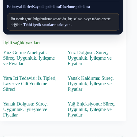
Editoryal ilkeler
Kaynak politikası
Düzeltme politikası
Bu içerik genel bilgilendirme amaçlıdır; kişisel tanı veya tedavi önerisi
değildir.
Tıbbi içerik sınırlarını okuyun.
İlgili sağlık yazıları
Yüz Germe Ameliyatı:
Yüz Dolgusu: Süreç,
Süreç, Uygunluk, İyileşme
Uygunluk, İyileşme ve
ve Fiyatlar
Fiyatlar
Yara İzi Tedavisi: İz Tipleri,
Yanak Kaldırma: Süreç,
Lazer ve Cilt Yenileme
Uygunluk, İyileşme ve
Süreci
Fiyatlar
Yanak Dolgusu: Süreç,
Yağ Enjeksiyonu: Süreç,
Uygunluk, İyileşme ve
Uygunluk, İyileşme ve
Fiyatlar
Fiyatlar