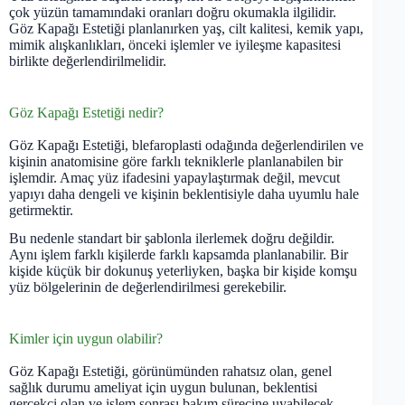
çok yüzün tamamındaki oranları doğru okumakla ilgilidir.
Göz Kapağı Estetiği planlanırken yaş, cilt kalitesi, kemik yapı,
mimik alışkanlıkları, önceki işlemler ve iyileşme kapasitesi
birlikte değerlendirilmelidir.
Göz Kapağı Estetiği nedir?
Göz Kapağı Estetiği, blefaroplasti odağında değerlendirilen ve
kişinin anatomisine göre farklı tekniklerle planlanabilen bir
işlemdir. Amaç yüz ifadesini yapaylaştırmak değil, mevcut
yapıyı daha dengeli ve kişinin beklentisiyle daha uyumlu hale
getirmektir.
Bu nedenle standart bir şablonla ilerlemek doğru değildir.
Aynı işlem farklı kişilerde farklı kapsamda planlanabilir. Bir
kişide küçük bir dokunuş yeterliyken, başka bir kişide komşu
yüz bölgelerinin de değerlendirilmesi gerekebilir.
Kimler için uygun olabilir?
Göz Kapağı Estetiği, görünümünden rahatsız olan, genel
sağlık durumu ameliyat için uygun bulunan, beklentisi
gerçekçi olan ve işlem sonrası bakım sürecine uyabilecek