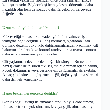
En sağlıklı yaklaşım, işlemden önce olası sınırların açıkça
konuşulmasıdır. Böylece kişi hem iyileşme dönemine daha
hazırlıklı olur hem de sonucu daha gerçekçi bir çerçevede
değerlendirir.
Uzun vadeli görünüm nasıl korunur?
Yüz estetiği sonrası uzun vadeli görünüm, yalnızca işlem
tekniğine bağlı değildir. Güneş koruması, sigaradan uzak
durmak, düzenli uyku, kilo dalgalanmalarından kaçınmak, cilt
bakımını sürdürmek ve kontrol randevularına uymak sonucun
daha iyi korunmasına yardımcı olur.
Cilt yaşlanması devam eden doğal bir süreçtir. Bu nedenle
bazı işlemler uzun süreli etki sağlasa bile zaman içinde bakım,
küçük dokunuşlar veya destekleyici uygulamalar gerekebilir.
Amaç yüzü sürekli değiştirmek değil, doğal yaşlanma sürecini
daha dengeli yönetmektir.
Hangi beklentiler gerçekçi değildir?
Göz Kapağı Estetiği ile tamamen farklı bir yüz elde etmeyi,
tüm asimetrilerin yok olmasını, iz veya şişlik olmamasını ya