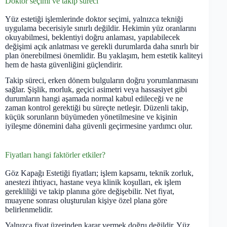
Doktor seçimi ve takip süreci
Yüz estetiği işlemlerinde doktor seçimi, yalnızca tekniği
uygulama becerisiyle sınırlı değildir. Hekimin yüz oranlarını
okuyabilmesi, beklentiyi doğru anlaması, yapılabilecek
değişimi açık anlatması ve gerekli durumlarda daha sınırlı bir
plan önerebilmesi önemlidir. Bu yaklaşım, hem estetik kaliteyi
hem de hasta güvenliğini güçlendirir.
Takip süreci, erken dönem bulguların doğru yorumlanmasını
sağlar. Şişlik, morluk, geçici asimetri veya hassasiyet gibi
durumların hangi aşamada normal kabul edileceği ve ne
zaman kontrol gerektiği bu süreçte netleşir. Düzenli takip,
küçük sorunların büyümeden yönetilmesine ve kişinin
iyileşme dönemini daha güvenli geçirmesine yardımcı olur.
Fiyatları hangi faktörler etkiler?
Göz Kapağı Estetiği fiyatları; işlem kapsamı, teknik zorluk,
anestezi ihtiyacı, hastane veya klinik koşulları, ek işlem
gerekliliği ve takip planına göre değişebilir. Net fiyat,
muayene sonrası oluşturulan kişiye özel plana göre
belirlenmelidir.
Yalnızca fiyat üzerinden karar vermek doğru değildir. Yüz