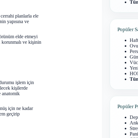
Tüm
cerrahi planlarla ele
nin yapısına ve
Popüler S
görünüm elde etmeyi
Haf
i korunmalı ve kişinin
Ovu
Pers
Gün
Vüc
Yen
HOM
Tüm
durumu işlem için
lecek kişilerde
ve anatomik
Popüler P
nüş için ne kadar
lem geçirip
Dep
Anks
Stre
Pani