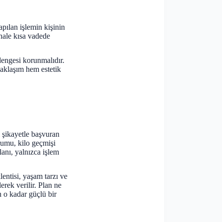
pılan işlemin kişinin
hale kısa vadede
dengesi korunmalıdır.
yaklaşım hem estetik
ı şikayetle başvuran
urumu, kilo geçmişi
lanı, yalnızca işlem
entisi, yaşam tarzı ve
erek verilir. Plan ne
 o kadar güçlü bir