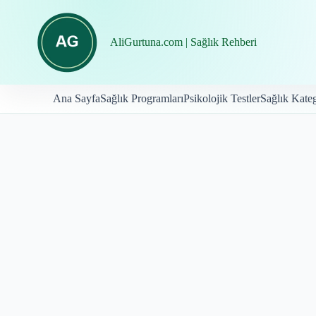
İçeriğe
geç
AliGurtuna.com | Sağlık Rehberi
Ana Sayfa
Sağlık Programları
Psikolojik Testler
Sağlık Kateg