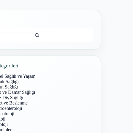
ı
tegorileri
el Sağlık ve Yaşam
uk Sağlığı
n Sağlığı
p ve Damar Sağlığı
 Diş Sağlığı
et ve Beslenme
roenteroloji
atoloji
oji
loji
minler