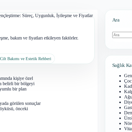
nçleştirme: Süreç, Uygunluk, İyileşme ve Fiyatlar
Ara
e, bakım ve fiyatları etkileyen faktörler.
Sonuç
bulunamad
Cilt Bakımı ve Estetik Rehberi
Sağlık Ka
Gen
amında kişiye özel
Çoc
 belirli bir bölgeyi
Kadı
uyumlu bir plan
Kal
Ağız
Diy
yada görülen sonuçlar
Gast
k öyküsü, önceki
Derm
Ürol
Nöro
Vita