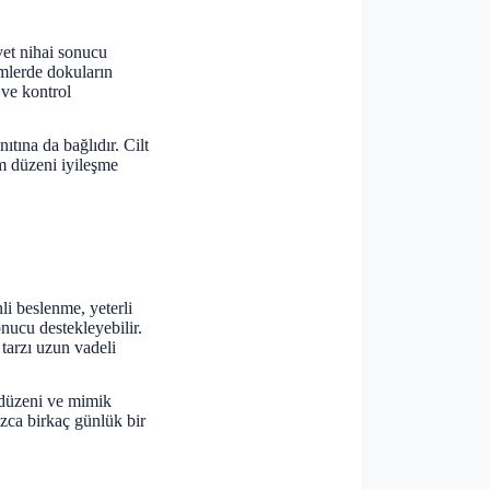
yet nihai sonucu
emlerde dokuların
 ve kontrol
ıtına da bağlıdır. Cilt
ım düzeni iyileşme
li beslenme, yeterli
nucu destekleyebilir.
tarzı uzun vadeli
 düzeni ve mimik
ızca birkaç günlük bir