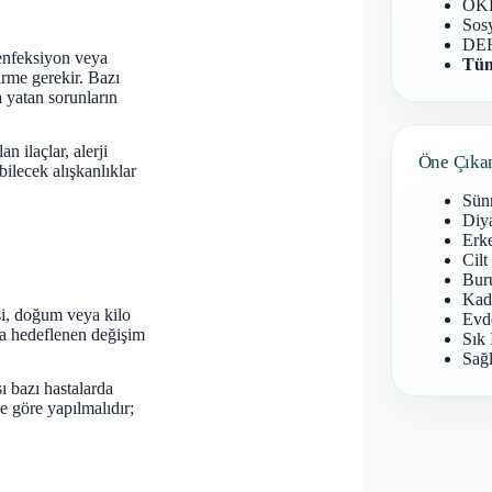
OKB
Sosy
DEH
f enfeksiyon veya
Tüm
irme gerekir. Bazı
ta yatan sorunların
n ilaçlar, alerji
Öne Çıka
bilecek alışkanlıklar
Sün
Diy
Erke
Cilt
Buru
Kad
işi, doğum veya kilo
Evd
da hedeflenen değişim
Sık 
Sağl
ı bazı hastalarda
ne göre yapılmalıdır;