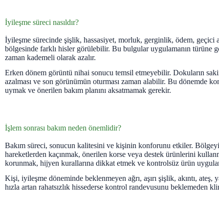
İyileşme süreci nasıldır?
İyileşme sürecinde şişlik, hassasiyet, morluk, gerginlik, ödem, geçici 
bölgesinde farklı hisler görülebilir. Bu bulgular uygulamanın türüne g
zaman kademeli olarak azalır.
Erken dönem görüntü nihai sonucu temsil etmeyebilir. Dokuların sak
azalması ve son görünümün oturması zaman alabilir. Bu dönemde kon
uymak ve önerilen bakım planını aksatmamak gerekir.
İşlem sonrası bakım neden önemlidir?
Bakım süreci, sonucun kalitesini ve kişinin konforunu etkiler. Bölgey
hareketlerden kaçınmak, önerilen korse veya destek ürünlerini kulla
korunmak, hijyen kurallarına dikkat etmek ve kontrolsüz ürün uygul
Kişi, iyileşme döneminde beklenmeyen ağrı, aşırı şişlik, akıntı, ateş, 
hızla artan rahatsızlık hissederse kontrol randevusunu beklemeden klin