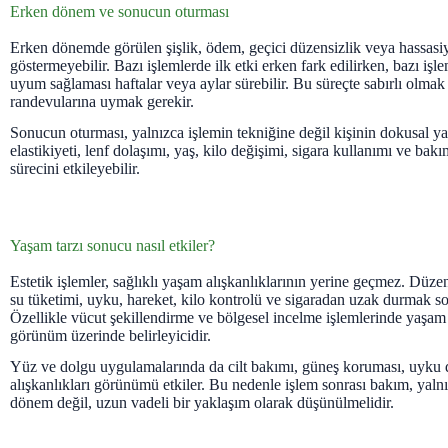
Erken dönem ve sonucun oturması
Erken dönemde görülen şişlik, ödem, geçici düzensizlik veya hassasi
göstermeyebilir. Bazı işlemlerde ilk etki erken fark edilirken, bazı işl
uyum sağlaması haftalar veya aylar sürebilir. Bu süreçte sabırlı olmak
randevularına uymak gerekir.
Sonucun oturması, yalnızca işlemin tekniğine değil kişinin dokusal yan
elastikiyeti, lenf dolaşımı, yaş, kilo değişimi, sigara kullanımı ve bak
sürecini etkileyebilir.
Yaşam tarzı sonucu nasıl etkiler?
Estetik işlemler, sağlıklı yaşam alışkanlıklarının yerine geçmez. Düzen
su tüketimi, uyku, hareket, kilo kontrolü ve sigaradan uzak durmak so
Özellikle vücut şekillendirme ve bölgesel incelme işlemlerinde yaşam 
görünüm üzerinde belirleyicidir.
Yüz ve dolgu uygulamalarında da cilt bakımı, güneş koruması, uyku
alışkanlıkları görünümü etkiler. Bu nedenle işlem sonrası bakım, yaln
dönem değil, uzun vadeli bir yaklaşım olarak düşünülmelidir.