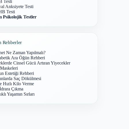
 Testi
al Anksiyete Testi
B Testi
 Psikolojik Testler
n Rehberler
net Ne Zaman Yapılmalı?
abetik Ara Öğün Rehberi
klerde Cinsel Gücü Artıran Yiyecekler
 Maskeleri
n Estetiği Rehberi
ınlarda Saç Dökülmesi
e Hızlı Kilo Verme
İdrara Çıkma
ıklı Yaşamın Sırları