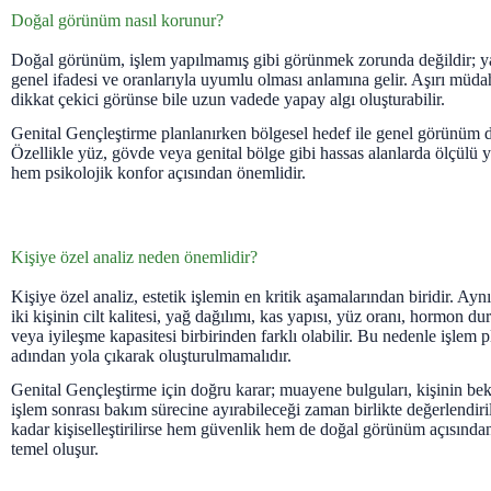
Doğal görünüm nasıl korunur?
Doğal görünüm, işlem yapılmamış gibi görünmek zorunda değildir; ya
genel ifadesi ve oranlarıyla uyumlu olması anlamına gelir. Aşırı müda
dikkat çekici görünse bile uzun vadede yapay algı oluşturabilir.
Genital Gençleştirme planlanırken bölgesel hedef ile genel görünüm 
Özellikle yüz, gövde veya genital bölge gibi hassas alanlarda ölçülü 
hem psikolojik konfor açısından önemlidir.
Kişiye özel analiz neden önemlidir?
Kişiye özel analiz, estetik işlemin en kritik aşamalarından biridir. Ayn
iki kişinin cilt kalitesi, yağ dağılımı, kas yapısı, yüz oranı, hormon d
veya iyileşme kapasitesi birbirinden farklı olabilir. Bu nedenle işlem p
adından yola çıkarak oluşturulmamalıdır.
Genital Gençleştirme için doğru karar; muayene bulguları, kişinin bekl
işlem sonrası bakım sürecine ayırabileceği zaman birlikte değerlendiril
kadar kişiselleştirilirse hem güvenlik hem de doğal görünüm açısından
temel oluşur.