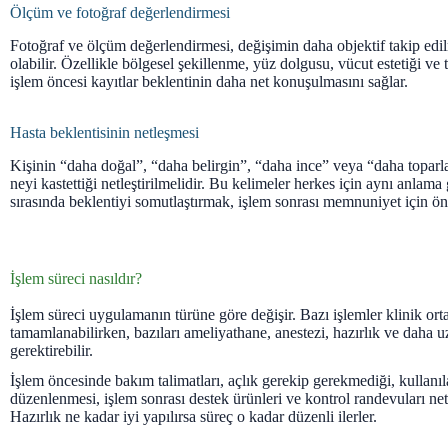
Ölçüm ve fotoğraf değerlendirmesi
Fotoğraf ve ölçüm değerlendirmesi, değişimin daha objektif takip edi
olabilir. Özellikle bölgesel şekillenme, yüz dolgusu, vücut estetiği ve
işlem öncesi kayıtlar beklentinin daha net konuşulmasını sağlar.
Hasta beklentisinin netleşmesi
Kişinin “daha doğal”, “daha belirgin”, “daha ince” veya “daha toparla
neyi kastettiği netleştirilmelidir. Bu kelimeler herkes için aynı anla
sırasında beklentiyi somutlaştırmak, işlem sonrası memnuniyet için ön
İşlem süreci nasıldır?
İşlem süreci uygulamanın türüne göre değişir. Bazı işlemler klinik or
tamamlanabilirken, bazıları ameliyathane, anestezi, hazırlık ve daha u
gerektirebilir.
İşlem öncesinde bakım talimatları, açlık gerekip gerekmediği, kullanıla
düzenlenmesi, işlem sonrası destek ürünleri ve kontrol randevuları netle
Hazırlık ne kadar iyi yapılırsa süreç o kadar düzenli ilerler.