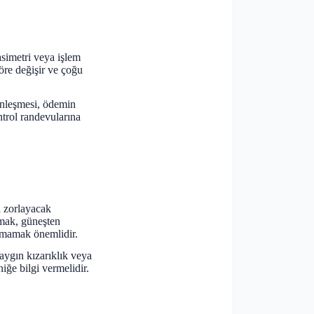
asimetri veya işlem
öre değişir ve çoğu
inleşmesi, ödemin
trol randevularına
i zorlayacak
nmak, güneşten
amamak önemlidir.
yaygın kızarıklık veya
iğe bilgi vermelidir.