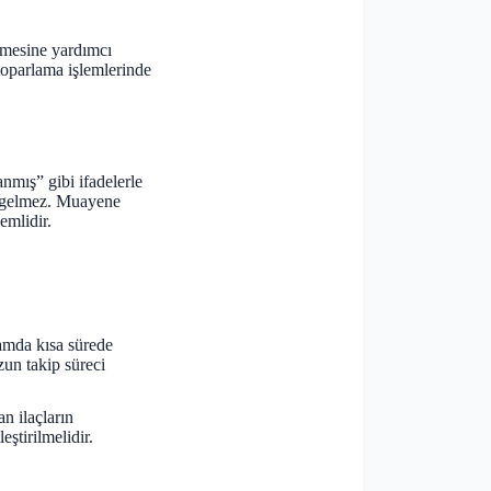
lmesine yardımcı
 toparlama işlemlerinde
nmış” gibi ifadelerle
ma gelmez. Muayene
emlidir.
tamda kısa sürede
zun takip süreci
n ilaçların
ştirilmelidir.