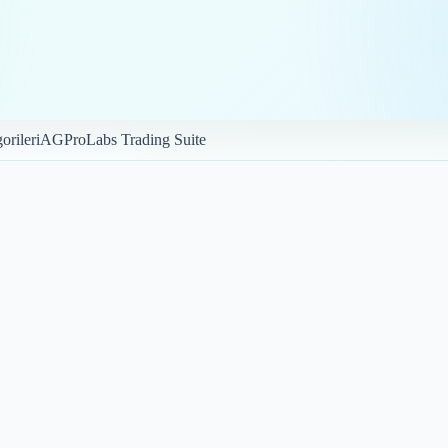
orileri
AGProLabs Trading Suite