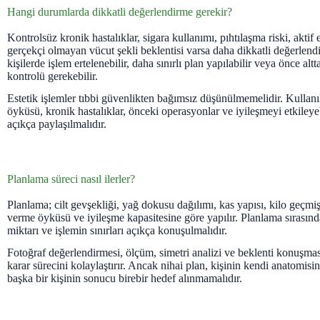
Hangi durumlarda dikkatli değerlendirme gerekir?
Kontrolsüz kronik hastalıklar, sigara kullanımı, pıhtılaşma riski, akti
gerçekçi olmayan vücut şekli beklentisi varsa daha dikkatli değerlend
kişilerde işlem ertelenebilir, daha sınırlı plan yapılabilir veya önce alt
kontrolü gerekebilir.
Estetik işlemler tıbbi güvenlikten bağımsız düşünülmemelidir. Kullanıla
öyküsü, kronik hastalıklar, önceki operasyonlar ve iyileşmeyi etkileye
açıkça paylaşılmalıdır.
Planlama süreci nasıl ilerler?
Planlama; cilt gevşekliği, yağ dokusu dağılımı, kas yapısı, kilo geçm
verme öyküsü ve iyileşme kapasitesine göre yapılır. Planlama sırasın
miktarı ve işlemin sınırları açıkça konuşulmalıdır.
Fotoğraf değerlendirmesi, ölçüm, simetri analizi ve beklenti konuşmas
karar sürecini kolaylaştırır. Ancak nihai plan, kişinin kendi anatomisi
başka bir kişinin sonucu birebir hedef alınmamalıdır.