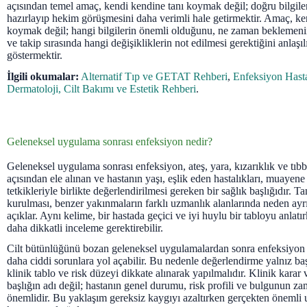
açısından temel amaç, kendi kendine tanı koymak değil; doğru bilgile
hazırlayıp hekim görüşmesini daha verimli hale getirmektir. Amaç, ke
koymak değil; hangi bilgilerin önemli olduğunu, ne zaman beklemen
ve takip sırasında hangi değişikliklerin not edilmesi gerektiğini anlaşı
göstermektir.
İlgili okumalar:
Alternatif Tıp ve GETAT Rehberi
,
Enfeksiyon Hasta
Dermatoloji, Cilt Bakımı ve Estetik Rehberi
.
Geleneksel uygulama sonrası enfeksiyon nedir?
Geleneksel uygulama sonrası enfeksiyon, ateş, yara, kızarıklık ve tıb
açısından ele alınan ve hastanın yaşı, eşlik eden hastalıkları, muayene
tetkikleriyle birlikte değerlendirilmesi gereken bir sağlık başlığıdır. 
kurulması, benzer yakınmaların farklı uzmanlık alanlarında neden ayrı
açıklar. Aynı kelime, bir hastada geçici ve iyi huylu bir tabloyu anlatı
daha dikkatli inceleme gerektirebilir.
Cilt bütünlüğünü bozan geleneksel uygulamalardan sonra enfeksiyon 
daha ciddi sorunlara yol açabilir. Bu nedenle değerlendirme yalnız baş
klinik tablo ve risk düzeyi dikkate alınarak yapılmalıdır. Klinik karar 
başlığın adı değil; hastanın genel durumu, risk profili ve bulgunun za
önemlidir. Bu yaklaşım gereksiz kaygıyı azaltırken gerçekten önemli 