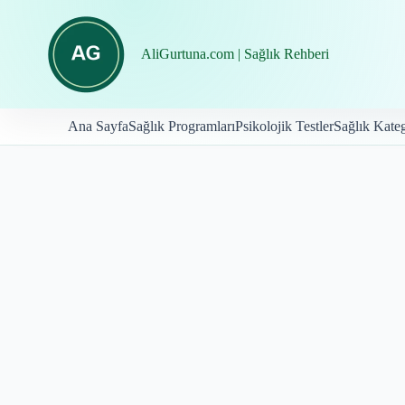
İçeriğe
geç
AliGurtuna.com | Sağlık Rehberi
Ana Sayfa
Sağlık Programları
Psikolojik Testler
Sağlık Kateg