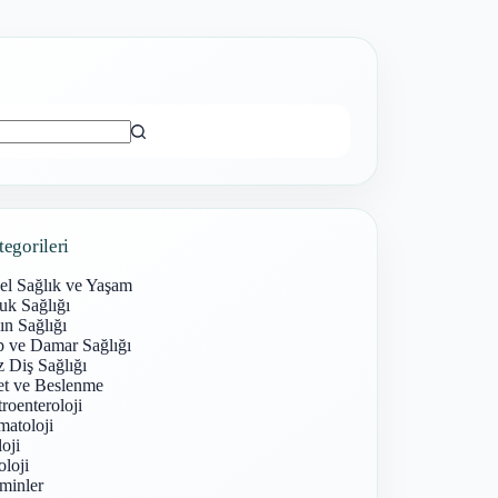
ı
tegorileri
el Sağlık ve Yaşam
uk Sağlığı
n Sağlığı
p ve Damar Sağlığı
 Diş Sağlığı
et ve Beslenme
roenteroloji
atoloji
oji
loji
minler