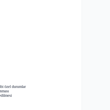
ibi özel durumlar
anması
edilmesi