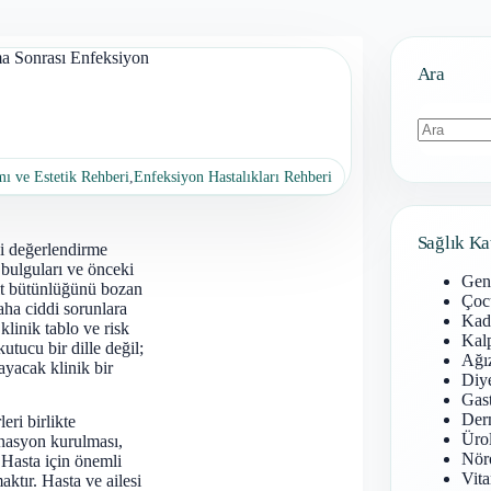
a Sonrası Enfeksiyon
Ara
Sonuç
mı ve Estetik Rehberi
,
Enfeksiyon Hastalıkları Rehberi
bulunamad
Sağlık Ka
bi değerlendirme
 bulguları ve önceki
Gen
Cilt bütünlüğünü bozan
Çoc
aha ciddi sorunlara
Kadı
klinik tablo ve risk
Kal
tucu bir dille değil;
Ağız
ayacak klinik bir
Diy
Gast
Derm
leri birlikte
Ürol
inasyon kurulması,
Nöro
 Hasta için önemli
Vita
tır. Hasta ve ailesi