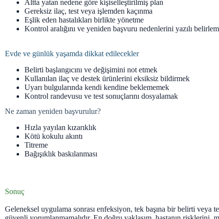
Altta yatan nedene göre kişiselleştirilmiş plan
Gereksiz ilaç, test veya işlemden kaçınma
Eşlik eden hastalıkları birlikte yönetme
Kontrol aralığını ve yeniden başvuru nedenlerini yazılı belirle
Evde ve günlük yaşamda dikkat edilecekler
Belirti başlangıcını ve değişimini not etmek
Kullanılan ilaç ve destek ürünlerini eksiksiz bildirmek
Uyarı bulgularında kendi kendine beklememek
Kontrol randevusu ve test sonuçlarını dosyalamak
Ne zaman yeniden başvurulur?
Hızla yayılan kızarıklık
Kötü kokulu akıntı
Titreme
Bağışıklık baskılanması
Sonuç
Geleneksel uygulama sonrası enfeksiyon, tek başına bir belirti veya te
güvenli yorumlanmamalıdır. En doğru yaklaşım, hastanın risklerini, 