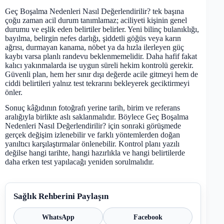
Geç Boşalma Nedenleri Nasıl Değerlendirilir? tek başına
çoğu zaman acil durum tanımlamaz; aciliyeti kişinin genel
durumu ve eşlik eden belirtiler belirler. Yeni bilinç bulanıklığı,
bayılma, belirgin nefes darlığı, şiddetli göğüs veya karın
ağrısı, durmayan kanama, nöbet ya da hızla ilerleyen güç
kaybı varsa planlı randevu beklenmemelidir. Daha hafif fakat
kalıcı yakınmalarda ise uygun süreli hekim kontrolü gerekir.
Güvenli plan, hem her sınır dışı değerde acile gitmeyi hem de
ciddi belirtileri yalnız test tekrarını bekleyerek geciktirmeyi
önler.
Sonuç kâğıdının fotoğrafı yerine tarih, birim ve referans
aralığıyla birlikte aslı saklanmalıdır. Böylece Geç Boşalma
Nedenleri Nasıl Değerlendirilir? için sonraki görüşmede
gerçek değişim izlenebilir ve farklı yöntemlerden doğan
yanıltıcı karşılaştırmalar önlenebilir. Kontrol planı yazılı
değilse hangi tarihte, hangi hazırlıkla ve hangi belirtilerde
daha erken test yapılacağı yeniden sorulmalıdır.
Sağlık Rehberini Paylaşın
WhatsApp
Facebook