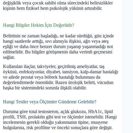
değişiklik veya çocuk sahibi olma sürecindeki belirsizlikler
kişinin hem fiziksel hem psikolojik yükünü artırabilir.
Hangi Bilgiler Hekim İçin Değerlidir?
Belirtinin ne zaman başladığı, ne kadar sürdüğü, gün içinde
hangi saatlerde arttığı, sıvı alımıyla ilişkisi, ağrı veya ateş
eşliği ve daha önce benzer durum yaşanıp yaşanmadığı not
edilmelidir. Bu bilgiler görüşmenin daha verimli geçmesini
sağlar.
Kullanılan ilaçlar, takviyeler, geçirilmiş ameliyatlar, taş
öyküsü, enfeksiyonlar, diyabet, tansiyon, kalp-damar hastalığı
ve ailede prostat veya böbrek hastalığı bulunması da
değerlendirmede önemlidir. Bazen ürolojik belirti, vücudun
başka bir sistemindeki sorunla ilişkili olabilir.
Hangi Testler veya Ölçümler Gündeme Gelebilir?
Duruma göre total testosteron, açlık glukozu, HbA1c, lipid
profili, TSH, prolaktin gibi test ve ölçümler istenebilir. Hangi
incelemenin gerekli olduğu yakınmanın tipine, muayene
bulgularına, risk profiline ve önceki sonuçlara göre değişir.