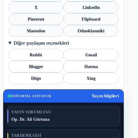
X
LinkedIn
Pinterest
Flipboard
Mastodon
Odnoklassniki
Diğer paylaşım seçenekleri
Reddit
Gmail
Blogger
Hatena
Diigo
Xing
Yayın bilgileri
EDITORYAL ŞEFFAFLIK
YAYIN SORUMLUSU
Op. Dr. Ali Gürtuna
TARIH BILGISI