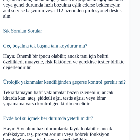
veya genel durumda hızlı bozulma eşlik ederse beklemeyin;
acil servise başvurun veya 112 üzerinden profesyonel destek
alın.
Sık Sorulan Sorular
Geç boşalma tek başına tanı koydurur mu?
Hayır. Önemli bir ipucu olabilir; ancak tanı için belirti
özellikleri, muayene, risk faktörleri ve gerekirse testler birlikte
değerlendirilir.
Ürolojik yakınmalar kendiliğinden geçerse kontrol gerekir mi?
Tekrarlamayan hafif yakınmalar bazen izlenebilir; ancak
idrarda kan, ateş, şiddetli ağrı, testis ağrısı veya idrar
yapamama varsa kontrol geciktirilmemelidir.
Evde bol su içmek her durumda yeterli midir?
Hayır. Sıvı alımı bazı durumlarda faydalı olabilir; ancak
enfeksiyon, taş, prostat sorunu veya böbrek fonksiyon
bozukluğu varsa tek başına yeterli değildir.