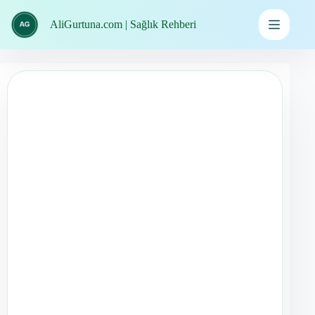
İçeriğe
geç
AliGurtuna.com | Sağlık Rehberi