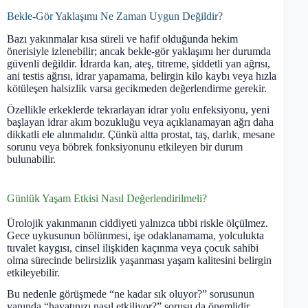
Bekle-Gör Yaklaşımı Ne Zaman Uygun Değildir?
Bazı yakınmalar kısa süreli ve hafif olduğunda hekim
önerisiyle izlenebilir; ancak bekle-gör yaklaşımı her durumda
güvenli değildir. İdrarda kan, ateş, titreme, şiddetli yan ağrısı,
ani testis ağrısı, idrar yapamama, belirgin kilo kaybı veya hızla
kötüleşen halsizlik varsa gecikmeden değerlendirme gerekir.
Özellikle erkeklerde tekrarlayan idrar yolu enfeksiyonu, yeni
başlayan idrar akım bozukluğu veya açıklanamayan ağrı daha
dikkatli ele alınmalıdır. Çünkü altta prostat, taş, darlık, mesane
sorunu veya böbrek fonksiyonunu etkileyen bir durum
bulunabilir.
Günlük Yaşam Etkisi Nasıl Değerlendirilmeli?
Ürolojik yakınmanın ciddiyeti yalnızca tıbbi riskle ölçülmez.
Gece uykusunun bölünmesi, işe odaklanamama, yolculukta
tuvalet kaygısı, cinsel ilişkiden kaçınma veya çocuk sahibi
olma sürecinde belirsizlik yaşanması yaşam kalitesini belirgin
etkileyebilir.
Bu nedenle görüşmede “ne kadar sık oluyor?” sorusunun
yanında “hayatınızı nasıl etkiliyor?” sorusu da önemlidir.