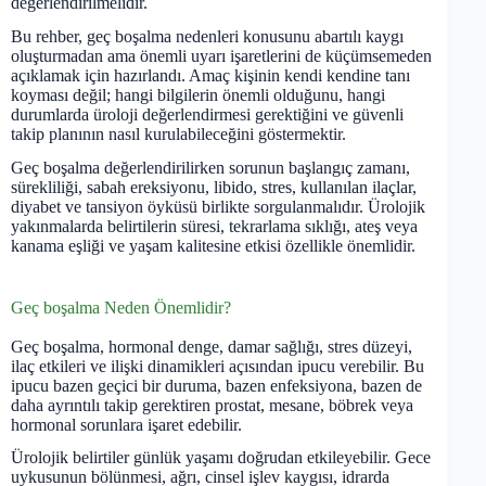
değerlendirilmelidir.
Bu rehber, geç boşalma nedenleri konusunu abartılı kaygı
oluşturmadan ama önemli uyarı işaretlerini de küçümsemeden
açıklamak için hazırlandı. Amaç kişinin kendi kendine tanı
koyması değil; hangi bilgilerin önemli olduğunu, hangi
durumlarda üroloji değerlendirmesi gerektiğini ve güvenli
takip planının nasıl kurulabileceğini göstermektir.
Geç boşalma değerlendirilirken sorunun başlangıç zamanı,
sürekliliği, sabah ereksiyonu, libido, stres, kullanılan ilaçlar,
diyabet ve tansiyon öyküsü birlikte sorgulanmalıdır. Ürolojik
yakınmalarda belirtilerin süresi, tekrarlama sıklığı, ateş veya
kanama eşliği ve yaşam kalitesine etkisi özellikle önemlidir.
Geç boşalma Neden Önemlidir?
Geç boşalma, hormonal denge, damar sağlığı, stres düzeyi,
ilaç etkileri ve ilişki dinamikleri açısından ipucu verebilir. Bu
ipucu bazen geçici bir duruma, bazen enfeksiyona, bazen de
daha ayrıntılı takip gerektiren prostat, mesane, böbrek veya
hormonal sorunlara işaret edebilir.
Ürolojik belirtiler günlük yaşamı doğrudan etkileyebilir. Gece
uykusunun bölünmesi, ağrı, cinsel işlev kaygısı, idrarda