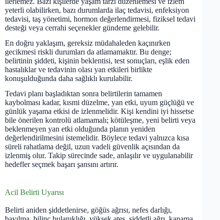
ilerlemez. Bazı kişilerde yaşam tarzı düzenlemesi ve izlem
yeterli olabilirken, bazı durumlarda ilaç tedavisi, enfeksiyon
tedavisi, taş yönetimi, hormon değerlendirmesi, fiziksel tedavi
desteği veya cerrahi seçenekler gündeme gelebilir.
En doğru yaklaşım, gereksiz müdahaleden kaçınırken
gecikmesi riskli durumları da atlamamaktır. Bu denge;
belirtinin şiddeti, kişinin beklentisi, test sonuçları, eşlik eden
hastalıklar ve tedavinin olası yan etkileri birlikte
konuşulduğunda daha sağlıklı kurulabilir.
Tedavi planı başladıktan sonra belirtilerin tamamen
kaybolması kadar, kısmi düzelme, yan etki, uyum güçlüğü ve
günlük yaşama etkisi de izlenmelidir. Kişi kendini iyi hissetse
bile önerilen kontrolü atlamamalı; kötüleşme, yeni belirti veya
beklenmeyen yan etki olduğunda planın yeniden
değerlendirilmesini istemelidir. Böylece tedavi yalnızca kısa
süreli rahatlama değil, uzun vadeli güvenlik açısından da
izlenmiş olur. Takip sürecinde sade, anlaşılır ve uygulanabilir
hedefler seçmek başarı şansını artırır.
Acil Belirti Uyarısı
Belirti aniden şiddetlenirse, göğüs ağrısı, nefes darlığı,
bayılma, bilinç bulanıklığı, yüksek ateş, şiddetli ağrı, kanama