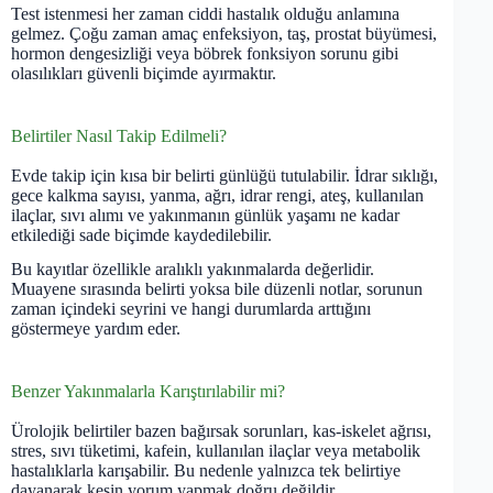
Test istenmesi her zaman ciddi hastalık olduğu anlamına
gelmez. Çoğu zaman amaç enfeksiyon, taş, prostat büyümesi,
hormon dengesizliği veya böbrek fonksiyon sorunu gibi
olasılıkları güvenli biçimde ayırmaktır.
Belirtiler Nasıl Takip Edilmeli?
Evde takip için kısa bir belirti günlüğü tutulabilir. İdrar sıklığı,
gece kalkma sayısı, yanma, ağrı, idrar rengi, ateş, kullanılan
ilaçlar, sıvı alımı ve yakınmanın günlük yaşamı ne kadar
etkilediği sade biçimde kaydedilebilir.
Bu kayıtlar özellikle aralıklı yakınmalarda değerlidir.
Muayene sırasında belirti yoksa bile düzenli notlar, sorunun
zaman içindeki seyrini ve hangi durumlarda arttığını
göstermeye yardım eder.
Benzer Yakınmalarla Karıştırılabilir mi?
Ürolojik belirtiler bazen bağırsak sorunları, kas-iskelet ağrısı,
stres, sıvı tüketimi, kafein, kullanılan ilaçlar veya metabolik
hastalıklarla karışabilir. Bu nedenle yalnızca tek belirtiye
dayanarak kesin yorum yapmak doğru değildir.