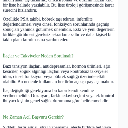
bir liste halinde yazılabilir. Bu liste üroloji görüşmesinde karar
sürecini hızlandırır.
Özellikle PSA takibi, böbrek taşı tekrarı, infertilite
değerlendirmesi veya cinsel fonksiyon sorunlarında geçmiş
sonuçları yanında götürmek önemlidir. Eski ve yeni değerlerin
birlikte görülmesi gereksiz tekrarları azaltır ve daha kişisel bir
takip planı kurulmasına yardım eder.
İlaçlar ve Takviyeler Neden Sorulmalı?
Bazı tansiyon ilaçları, antidepresanlar, hormon ürünleri, ağrı
kesiciler, soğuk algınlığı ilaçları veya kontrolsüz takviyeler
idrar, cinsel fonksiyon veya böbrek sağlığı üzerinde etkili
olabilir. Bu nedenle kullanılan her ürün açıkça paylaşılmalıdır.
İlaç değişikliği gerekiyorsa bu karar kendi kendine
verilmemelidir. Doz ayarı, farklı tedavi seçimi veya ek kontrol
ihtiyacı kişinin genel sağlık durumuna göre belirlenmelidir.
Ne Zaman Acil Başvuru Gerekir?
Şiddetli testis ağrısı, idrar yapamama, ateşle birlikte bel veya