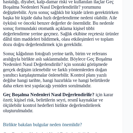
hastalığı, diyabet, kalp-damar riski ve kullanılan ilaçlar Geç
Boşalma Nedenleri Nasıl Değerlendirilir? yorumunu
değiştirebilir. Aynı sonuç sağlıklı bir kişide izlem gerektirirken
başka bir kişide daha hızlı değerlendirme nedeni olabilir. Aile
öyküsü ve önceki benzer değerler de önemlidir. Bu nedenle
sonuç formundaki otomatik açıklama kişisel tıbbi
değerlendirme yerine geçmez. Sağlık ekibine reçetesiz ürünler
dâhil tüm maddeleri bildirmek, olası etkileşimleri ve toplam
dozu doğru değerlendirmek için gereklidir.
Sonuç kâğıdının fotoğrafı yerine tarih, birim ve referans
aralığıyla birlikte aslı saklanmalıdır. Böylece Geç Boşalma
Nedenleri Nasıl Değerlendirilir? için sonraki görüşmede
gerçek değişim izlenebilir ve farklı yöntemlerden doğan
yanıltıcı karşılaştırmalar önlenebilir. Kontrol planı yazılı
değilse hangi tarihte, hangi hazırlıkla ve hangi belirtilerde
daha erken test yapılacağı yeniden sorulmalıdır.
Geç Boşalma Nedenleri Nasıl Değerlendirilir?
için karar
özeti; kişisel risk, belirtilerin seyri, resmî kaynaklar ve
ölçülebilir kontrol hedefleri birlikte değerlendirilerek
oluşturulmalıdır.
Birlikte bakılan bulgular neden önemlidir?