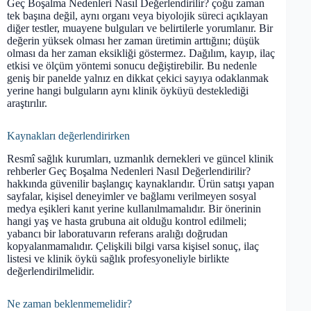
Geç Boşalma Nedenleri Nasıl Değerlendirilir? çoğu zaman
tek başına değil, aynı organı veya biyolojik süreci açıklayan
diğer testler, muayene bulguları ve belirtilerle yorumlanır. Bir
değerin yüksek olması her zaman üretimin arttığını; düşük
olması da her zaman eksikliği göstermez. Dağılım, kayıp, ilaç
etkisi ve ölçüm yöntemi sonucu değiştirebilir. Bu nedenle
geniş bir panelde yalnız en dikkat çekici sayıya odaklanmak
yerine hangi bulguların aynı klinik öyküyü desteklediği
araştırılır.
Kaynakları değerlendirirken
Resmî sağlık kurumları, uzmanlık dernekleri ve güncel klinik
rehberler Geç Boşalma Nedenleri Nasıl Değerlendirilir?
hakkında güvenilir başlangıç kaynaklarıdır. Ürün satışı yapan
sayfalar, kişisel deneyimler ve bağlamı verilmeyen sosyal
medya eşikleri kanıt yerine kullanılmamalıdır. Bir önerinin
hangi yaş ve hasta grubuna ait olduğu kontrol edilmeli;
yabancı bir laboratuvarın referans aralığı doğrudan
kopyalanmamalıdır. Çelişkili bilgi varsa kişisel sonuç, ilaç
listesi ve klinik öykü sağlık profesyoneliyle birlikte
değerlendirilmelidir.
Ne zaman beklenmemelidir?