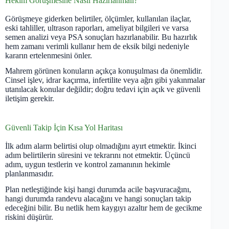
Hekim Görüşmesine Nasıl Hazırlanmalı?
Görüşmeye giderken belirtiler, ölçümler, kullanılan ilaçlar,
eski tahliller, ultrason raporları, ameliyat bilgileri ve varsa
semen analizi veya PSA sonuçları hazırlanabilir. Bu hazırlık
hem zamanı verimli kullanır hem de eksik bilgi nedeniyle
kararın ertelenmesini önler.
Mahrem görünen konuların açıkça konuşulması da önemlidir.
Cinsel işlev, idrar kaçırma, infertilite veya ağrı gibi yakınmalar
utanılacak konular değildir; doğru tedavi için açık ve güvenli
iletişim gerekir.
Güvenli Takip İçin Kısa Yol Haritası
İlk adım alarm belirtisi olup olmadığını ayırt etmektir. İkinci
adım belirtilerin süresini ve tekrarını not etmektir. Üçüncü
adım, uygun testlerin ve kontrol zamanının hekimle
planlanmasıdır.
Plan netleştiğinde kişi hangi durumda acile başvuracağını,
hangi durumda randevu alacağını ve hangi sonuçları takip
edeceğini bilir. Bu netlik hem kaygıyı azaltır hem de gecikme
riskini düşürür.