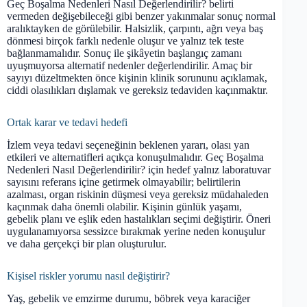
Geç Boşalma Nedenleri Nasıl Değerlendirilir? belirti
vermeden değişebileceği gibi benzer yakınmalar sonuç normal
aralıktayken de görülebilir. Halsizlik, çarpıntı, ağrı veya baş
dönmesi birçok farklı nedenle oluşur ve yalnız tek teste
bağlanmamalıdır. Sonuç ile şikâyetin başlangıç zamanı
uyuşmuyorsa alternatif nedenler değerlendirilir. Amaç bir
sayıyı düzeltmekten önce kişinin klinik sorununu açıklamak,
ciddi olasılıkları dışlamak ve gereksiz tedaviden kaçınmaktır.
Ortak karar ve tedavi hedefi
İzlem veya tedavi seçeneğinin beklenen yararı, olası yan
etkileri ve alternatifleri açıkça konuşulmalıdır. Geç Boşalma
Nedenleri Nasıl Değerlendirilir? için hedef yalnız laboratuvar
sayısını referans içine getirmek olmayabilir; belirtilerin
azalması, organ riskinin düşmesi veya gereksiz müdahaleden
kaçınmak daha önemli olabilir. Kişinin günlük yaşamı,
gebelik planı ve eşlik eden hastalıkları seçimi değiştirir. Öneri
uygulanamıyorsa sessizce bırakmak yerine neden konuşulur
ve daha gerçekçi bir plan oluşturulur.
Kişisel riskler yorumu nasıl değiştirir?
Yaş, gebelik ve emzirme durumu, böbrek veya karaciğer