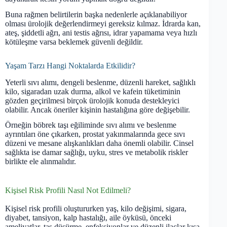
Buna rağmen belirtilerin başka nedenlerle açıklanabiliyor
olması ürolojik değerlendirmeyi gereksiz kılmaz. İdrarda kan,
ateş, şiddetli ağrı, ani testis ağrısı, idrar yapamama veya hızlı
kötüleşme varsa beklemek güvenli değildir.
Yaşam Tarzı Hangi Noktalarda Etkilidir?
Yeterli sıvı alımı, dengeli beslenme, düzenli hareket, sağlıklı
kilo, sigaradan uzak durma, alkol ve kafein tüketiminin
gözden geçirilmesi birçok ürolojik konuda destekleyici
olabilir. Ancak öneriler kişinin hastalığına göre değişebilir.
Örneğin böbrek taşı eğiliminde sıvı alımı ve beslenme
ayrıntıları öne çıkarken, prostat yakınmalarında gece sıvı
düzeni ve mesane alışkanlıkları daha önemli olabilir. Cinsel
sağlıkta ise damar sağlığı, uyku, stres ve metabolik riskler
birlikte ele alınmalıdır.
Kişisel Risk Profili Nasıl Not Edilmeli?
Kişisel risk profili oluştururken yaş, kilo değişimi, sigara,
diyabet, tansiyon, kalp hastalığı, aile öyküsü, önceki
ameliyatlar, taş düşürme, enfeksiyonlar ve düzenli ilaçlar kısa