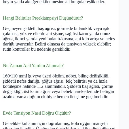
beyin ya da akciğer etkilenmesine ait bulgular eşlik eder.
Hangi Belirtiler Preeklampsiyi Düşündürür?
Geçmeyen şiddetli baş ağrısı, görmede bulanıklık veya ışık
çakması, yüz ve ellerde ani şişme, sağ üst karın ya da omuz
ağrısı, ikinci yarıda yeni bulantı-kusma, ani kilo artışı ve nefes
darlığı uyarıcıdır. Belirti olmasa da tansiyon yüksek olabilir;
rutin kontroller bu nedenle gereklidir.
Ne Zaman Acil Yardım Alınmalı?
160/110 mmHg veya üzeri ölçüm, nöbet, bilinç değişikliği,
şiddetli nefes darlığı, göğüs ağrısı, felç belirtisi ya da hızla
kötüleşme halinde 112 aranmalıdır. Şiddetli baş ağrısı, görme
değişikliği, üst karın ağrısı veya bebek hareketlerinde belirgin
azalma varsa doğum ekibiyle hemen iletişime geçilmelidir.
Evde Tansiyon Nasıl Doğru Ölçülür?
Gebelikte kullanım için doğrulanmış, kola uygun manşetli
cihaz tercih edilir. Ölçümden önce birkaç dakika dinlenilir; sırt