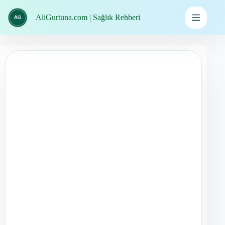
İçeriğe
geç
AliGurtuna.com | Sağlık Rehberi