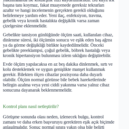
başına tanı koymaz, fakat muayenede gereksiz tekrarları
azaltır ve hangi incelemenin gerçekten gerekli olduğunu
belirlemeye yardım eder. Yeni ilaç, enfeksiyon, travma,
gebelik veya kronik hastalıkta değişiklik varsa zaman
çizelgesine eklenmelidir.
Gebelikte tansiyon günlüğünde ölçüm saati, kullanılan cihaz,
dinlenme süresi, iki ölçümün sonucu ve eşlik eden baş ağrısı
ya da görme değişikliği birlikte kaydedilmelidir. Önceki
gebelikte preeklampsi, çoğul gebelik, böbrek hastalığı veya
kronik hipertansiyon bulunması izlem sıklığını değiştirebilir.
Evde ölçüm yapılacaksa en az beş dakika dinlenmek, sırtı ve
kolu desteklemek ve uygun genişlikte manşet kullanmak
gerekir. Bilekten ölçen cihazlar pozisyona daha duyarlı
olabilir. Ölçüm normal görünse bile bebek hareketlerinde
belirgin azalma veya yeni ciddi yakınma varsa yalnız cihaz
sonucuna dayanarak beklenmemelidir.
Kontrol planı nasıl netleştirilir?
Görüşme sonunda olası neden, izlenecek bulgu, kontrol
zamanı ve daha erken başvuruyu gerektiren eşik açık biçimde
anlaşılmalıdır. Sonuç normal sınıra yakın olsa bile belirti