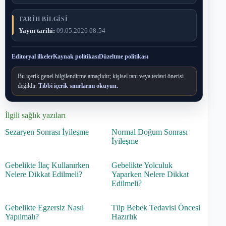
TARIH BILGISI
Yayın tarihi:
09.05.2026 08:54
Editoryal ilkeler
Kaynak politikası
Düzeltme politikası
Bu içerik genel bilgilendirme amaçlıdır; kişisel tanı veya tedavi önerisi
değildir.
Tıbbi içerik sınırlarını okuyun.
İlgili sağlık yazıları
Sezaryen Sonrası İyileşme
Normal Doğum Sonrası
İyileşme
Gebelikte İlaç Kullanırken
Gebelikte Yolculuk
Nelere Dikkat Edilmeli?
Yaparken Nelere Dikkat
Edilmeli?
Gebelikte Egzersiz Nasıl
Tüp Bebek Tedavisi Öncesi
Yapılmalı?
Hazırlık