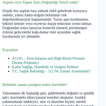
Aspirin veya Yaşam Tarzı Değişikliği Yeterli midir?
Düşük doz aspirin bazı yüksek riskli gebelerde koruyucu
olabilir; yalnız kadın-doğum hekiminin risk
değerlendirmesiyle başlanmalıdır. Tuzun aşırı kısıtlanması,
bitkisel ürünler veya reçetesiz ilaçlar tedavinin yerini tutmaz.
Doğumdan sonra tansiyon kontrolü sürmeli; preeklampsi
öyküsü gelecekteki kalp-damar riski açısından sağlık
kayıtlarında yer almalıdır.
Kaynaklar
ACOG – Preeclampsia and High Blood Pressure
During Pregnancy
Kadın Sağlığı, Hamilelik ve Doğum Rehberi
T.C. Sağlık Bakanlığı – 112 Ne Zaman Aranmalıdır?
Belirtinin zaman çizelgesi neden önemlidir?
Yakınmanın ilk başladığı gün, şiddetindeki değişim ve günlük
işlev üzerindeki etkisi kararın temelini oluşturur. Aralıklı
yakınmalarda tetikleyici, süre ve düzelme biçimi; sürekli
yakınmalarda ise kötüleşme hızı kaydedilmelidir. Bu kayıt tek