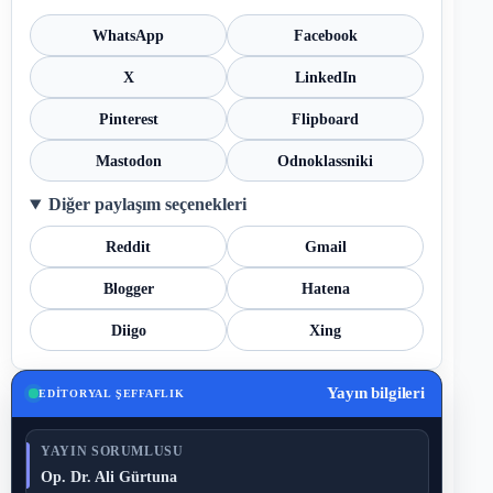
WhatsApp
Facebook
X
LinkedIn
Pinterest
Flipboard
Mastodon
Odnoklassniki
Diğer paylaşım seçenekleri
Reddit
Gmail
Blogger
Hatena
Diigo
Xing
Yayın bilgileri
EDITORYAL ŞEFFAFLIK
YAYIN SORUMLUSU
Op. Dr. Ali Gürtuna