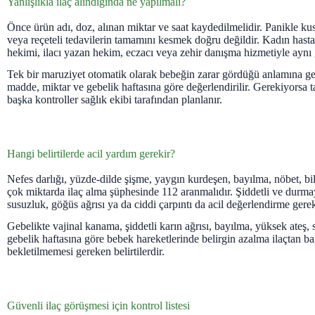
Yanlışlıkla ilaç alındığında ne yapılmalı?
Önce ürün adı, doz, alınan miktar ve saat kaydedilmelidir. Panikle k
veya reçeteli tedavilerin tamamını kesmek doğru değildir. Kadın hast
hekimi, ilacı yazan hekim, eczacı veya zehir danışma hizmetiyle aynı
Tek bir maruziyet otomatik olarak bebeğin zarar gördüğü anlamına ge
madde, miktar ve gebelik haftasına göre değerlendirilir. Gerekiyorsa t
başka kontroller sağlık ekibi tarafından planlanır.
Hangi belirtilerde acil yardım gerekir?
Nefes darlığı, yüzde-dilde şişme, yaygın kurdeşen, bayılma, nöbet, bil
çok miktarda ilaç alma şüphesinde 112 aranmalıdır. Şiddetli ve durma
susuzluk, göğüs ağrısı ya da ciddi çarpıntı da acil değerlendirme gerekt
Gebelikte vajinal kanama, şiddetli karın ağrısı, bayılma, yüksek ateş,
gebelik haftasına göre bebek hareketlerinde belirgin azalma ilaçtan b
bekletilmemesi gereken belirtilerdir.
Güvenli ilaç görüşmesi için kontrol listesi