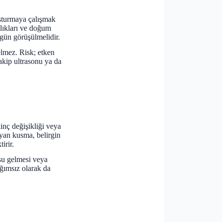
usturmaya çalışmak
alıkları ve doğum
 gün görüşülmelidir.
lmez. Risk; etken
akip ultrasonu ya da
inç değişikliği veya
yan kusma, belirgin
irir.
 su gelmesi veya
ağımsız olarak da