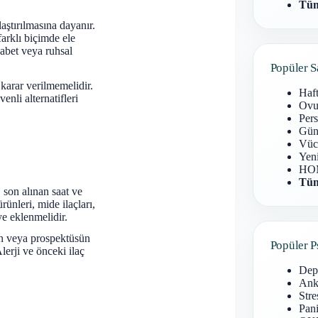
Tüm
laştırılmasına dayanır.
farklı biçimde ele
yabet veya ruhsal
Popüler S
 karar verilmemelidir.
Haf
nli alternatifleri
Ovu
Pers
Gün
Vüc
Yen
HOM
Tüm
 son alınan saat ve
rünleri, mide ilaçları,
eye eklenmelidir.
nun veya prospektüsün
Popüler P
Alerji ve önceki ilaç
Dep
Anks
Stre
Pani