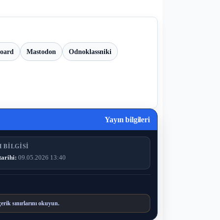
board
Mastodon
Odnoklassniki
Yayın bilgileri
 BILGISI
tarihi:
09.05.2026 13:40
çerik sınırlarını okuyun.