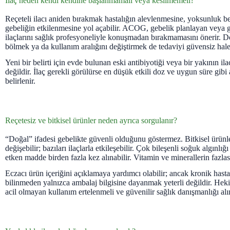
İlaç neden kendi kendine başlanmamalı veya kesilmemeli?
Reçeteli ilacı aniden bırakmak hastalığın alevlenmesine, yoksunluk bel
gebeliğin etkilenmesine yol açabilir. ACOG, gebelik planlayan veya ge
ilaçlarını sağlık profesyoneliyle konuşmadan bırakmamasını önerir. Do
bölmek ya da kullanım aralığını değiştirmek de tedaviyi güvensiz hale 
Yeni bir belirti için evde bulunan eski antibiyotiği veya bir yakının i
değildir. İlaç gerekli görülürse en düşük etkili doz ve uygun süre gibi a
belirlenir.
Reçetesiz ve bitkisel ürünler neden ayrıca sorgulanır?
“Doğal” ifadesi gebelikte güvenli olduğunu göstermez. Bitkisel ürünle
değişebilir; bazıları ilaçlarla etkileşebilir. Çok bileşenli soğuk algınlığ
etken madde birden fazla kez alınabilir. Vitamin ve minerallerin fazlası
Eczacı ürün içeriğini açıklamaya yardımcı olabilir; ancak kronik hasta
bilinmeden yalnızca ambalaj bilgisine dayanmak yeterli değildir. Hek
acil olmayan kullanım ertelenmeli ve güvenilir sağlık danışmanlığı alı