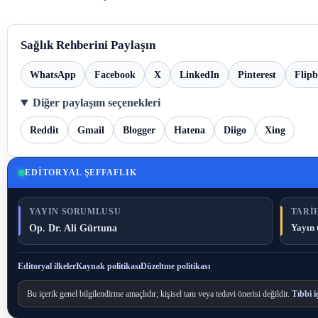
Sağlık Rehberini Paylaşın
WhatsApp
Facebook
X
LinkedIn
Pinterest
Flip
Diğer paylaşım seçenekleri
Reddit
Gmail
Blogger
Hatena
Diigo
Xing
EDITORYAL ŞEFFAFLIK
YAYIN SORUMLUSU
TARIH
Op. Dr. Ali Gürtuna
Yayın 
Editoryal ilkeler
Kaynak politikası
Düzeltme politikası
Bu içerik genel bilgilendirme amaçlıdır; kişisel tanı veya tedavi önerisi değildir.
Tıbbi i