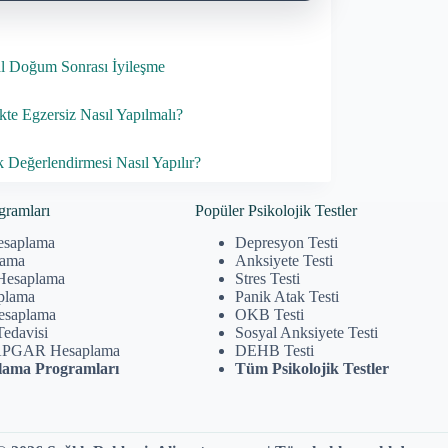
 Doğum Sonrası İyileşme
kte Egzersiz Nasıl Yapılmalı?
ık Değerlendirmesi Nasıl Yapılır?
gramları
Popüler Psikolojik Testler
esaplama
Depresyon Testi
lama
Anksiyete Testi
Hesaplama
Stres Testi
plama
Panik Atak Testi
Hesaplama
OKB Testi
Tedavisi
Sosyal Anksiyete Testi
APGAR Hesaplama
DEHB Testi
ama Programları
Tüm Psikolojik Testler