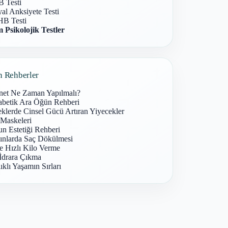
 Testi
al Anksiyete Testi
B Testi
 Psikolojik Testler
n Rehberler
net Ne Zaman Yapılmalı?
abetik Ara Öğün Rehberi
klerde Cinsel Gücü Artıran Yiyecekler
 Maskeleri
n Estetiği Rehberi
ınlarda Saç Dökülmesi
e Hızlı Kilo Verme
İdrara Çıkma
ıklı Yaşamın Sırları