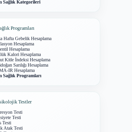
 Sağlık Kategorileri
ağlık Programları
ta Hafta Gebelik Hesaplama
lasyon Hesaplama
entil Hesaplama
lük Kalori Hesaplama
ut Kitle İndeksi Hesaplama
idoğan Sarılığı Hesaplama
A-IR Hesaplama
 Sağlık Programları
sikolojik Testler
resyon Testi
iyete Testi
s Testi
k Atak Testi