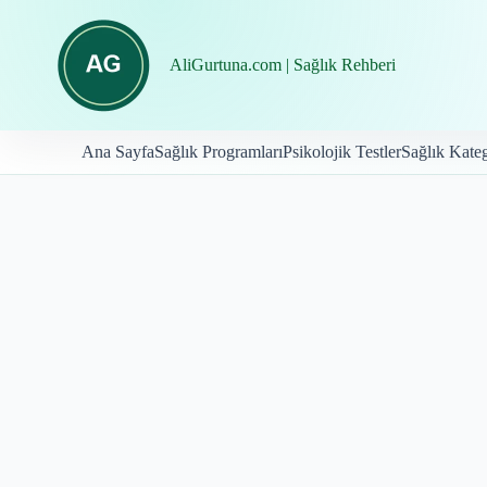
İçeriğe
geç
AliGurtuna.com | Sağlık Rehberi
Ana Sayfa
Sağlık Programları
Psikolojik Testler
Sağlık Kateg