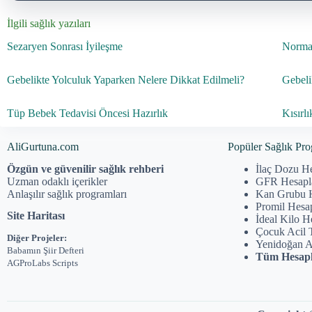
İlgili sağlık yazıları
Sezaryen Sonrası İyileşme
Normal
Gebelikte Yolculuk Yaparken Nelere Dikkat Edilmeli?
Gebeli
Tüp Bebek Tedavisi Öncesi Hazırlık
Kısırl
AliGurtuna.com
Popüler Sağlık Pro
Özgün ve güvenilir sağlık rehberi
İlaç Dozu H
Uzman odaklı içerikler
GFR Hesap
Anlaşılır sağlık programları
Kan Grubu 
Promil Hesa
Site Haritası
İdeal Kilo 
Çocuk Acil 
Diğer Projeler:
Yenidoğan 
Babamın Şiir Defteri
Tüm Hesapl
AGProLabs Scripts