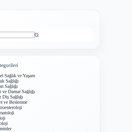
ı
tegorileri
el Sağlık ve Yaşam
uk Sağlığı
n Sağlığı
p ve Damar Sağlığı
 Diş Sağlığı
et ve Beslenme
roenteroloji
atoloji
oji
loji
minler