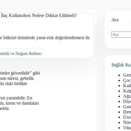
 İlaç Kullanırken Nelere Dikkat Edilmeli?
Ara
e bitkisel ürünlerde yarar-risk değerlendirmesi ile
Sonuç
bulunamad
milelik ve Doğum Rehberi
Sağlık Ka
rünler güvenlidir” gibi
Gen
nım süresi, gebelik
Çoc
i riski birlikte
Kadı
Kal
Ağız
un yaratabilir. En
Diy
ürün, krem ve damlaları
Gast
ektir.
Derm
Ürol
Nöro
Vita