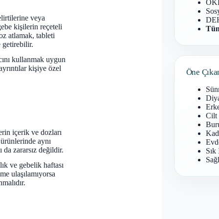
OKB
Sosy
irtilerine veya
DEH
be kişilerin reçeteli
Tüm
z atlamak, tableti
getirebilir.
lacını kullanmak uygun
yrıntılar kişiye özel
Öne Çıka
Sün
Diy
Erke
Cilt
Buru
rin içerik ve dozları
Kad
ı ürünlerinde aynı
Evd
 da zararsız değildir.
Sık 
Sağl
lık ve gebelik haftası
ime ulaşılamıyorsa
nmalıdır.