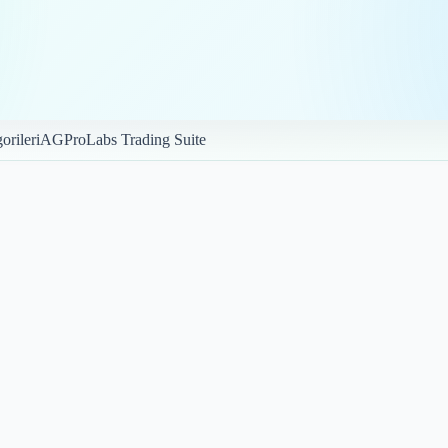
orileri
AGProLabs Trading Suite