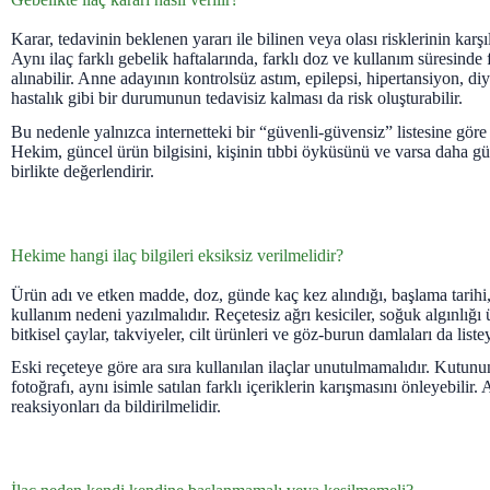
Karar, tedavinin beklenen yararı ile bilinen veya olası risklerinin karşı
Aynı ilaç farklı gebelik haftalarında, farklı doz ve kullanım süresinde 
alınabilir. Anne adayının kontrolsüz astım, epilepsi, hipertansiyon, di
hastalık gibi bir durumunun tedavisiz kalması da risk oluşturabilir.
Bu nedenle yalnızca internetteki bir “güvenli-güvensiz” listesine göre
Hekim, güncel ürün bilgisini, kişinin tıbbi öyküsünü ve varsa daha güve
birlikte değerlendirir.
Hekime hangi ilaç bilgileri eksiksiz verilmelidir?
Ürün adı ve etken madde, doz, günde kaç kez alındığı, başlama tarihi,
kullanım nedeni yazılmalıdır. Reçetesiz ağrı kesiciler, soğuk algınlığı ü
bitkisel çaylar, takviyeler, cilt ürünleri ve göz-burun damlaları da list
Eski reçeteye göre ara sıra kullanılan ilaçlar unutulmamalıdır. Kutu
fotoğrafı, aynı isimle satılan farklı içeriklerin karışmasını önleyebilir. 
reaksiyonları da bildirilmelidir.