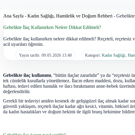
Ana Sayfa
-
Kadın Sağlığı, Hamilelik ve Doğum Rehberi
-
Gebelikte
Gebelikte İlaç Kullanırken Nelere Dikkat Edilmeli?
Gebelikte ilaç kullanırken nelere dikkat edilmeli? Reçeteli, reçetesiz v
acil uyarıları öğrenin.
Yayın tarihi:
09.05.2026 13:40
Kategori:
Kadın Sağlığı, Ha
Gebelikte ilaç kullanımı
, “bütün ilaçlar zararlıdır” ya da “reçetesiz ü
tek cümlelik kurallarla yönetilemez. İlacın etken maddesi, dozu, kulla
haftası, tedavi edilen hastalık ve ilacı bırakmanın anne-bebek üzerindek
değerlendirilir.
Gerekli bir tedaviyi aniden kesmek de gelişigüzel ilaç almak kadar sor
güvenli yaklaşım, reçeteli ilaçlar kadar ağrı kesici, vitamin, bitkisel 
da kadın hastalıkları ve doğum hekimi ile ilgili branş hekimine bildirm
Gebelikte ilaç kararı nasıl verilir?