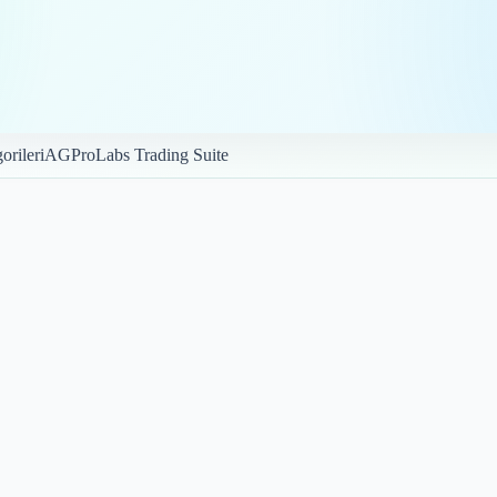
orileri
AGProLabs Trading Suite