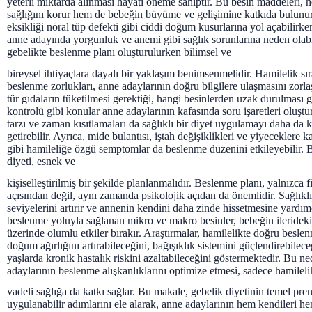
yeterli miktarda alınması hayati öneme sahiptir. Bu besin maddeleri,
sağlığını korur hem de bebeğin büyüme ve gelişimine katkıda bulunur.
eksikliği nöral tüp defekti gibi ciddi doğum kusurlarına yol açabilirke
anne adayında yorgunluk ve anemi gibi sağlık sorunlarına neden olabi
gebelikte beslenme planı oluşturulurken bilimsel ve
bireysel ihtiyaçlara dayalı bir yaklaşım benimsenmelidir. Hamilelik sır
beslenme zorlukları, anne adaylarının doğru bilgilere ulaşmasını zorlaşt
tür gıdaların tüketilmesi gerektiği, hangi besinlerden uzak durulması 
kontrolü gibi konular anne adaylarının kafasında soru işaretleri oluşt
tarzı ve zaman kısıtlamaları da sağlıklı bir diyet uygulamayı daha da 
getirebilir. Ayrıca, mide bulantısı, iştah değişiklikleri ve yiyeceklere k
gibi hamileliğe özgü semptomlar da beslenme düzenini etkileyebilir. 
diyeti, esnek ve
kişiselleştirilmiş bir şekilde planlanmalıdır. Beslenme planı, yalnızca f
açısından değil, aynı zamanda psikolojik açıdan da önemlidir. Sağlıklı 
seviyelerini artırır ve annenin kendini daha zinde hissetmesine yardımc
beslenme yoluyla sağlanan mikro ve makro besinler, bebeğin ileridek
üzerinde olumlu etkiler bırakır. Araştırmalar, hamilelikte doğru besl
doğum ağırlığını artırabileceğini, bağışıklık sistemini güçlendirebilece
yaşlarda kronik hastalık riskini azaltabileceğini göstermektedir. Bu n
adaylarının beslenme alışkanlıklarını optimize etmesi, sadece hamileli
vadeli sağlığa da katkı sağlar. Bu makale, gebelik diyetinin temel pren
uygulanabilir adımlarını ele alarak, anne adaylarının hem kendileri he