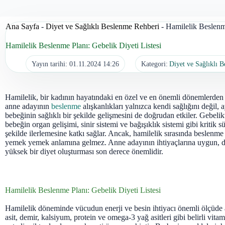
Ana Sayfa
-
Diyet ve Sağlıklı Beslenme Rehberi
-
Hamilelik Beslenme
Hamilelik Beslenme Planı: Gebelik Diyeti Listesi
Yayın tarihi:
01.11.2024 14:26
Kategori:
Diyet ve Sağlıklı 
Hamilelik, bir kadının hayatındaki en özel ve en önemli dönemlerden b
anne adayının
beslenme
alışkanlıkları yalnızca kendi sağlığını değil,
bebeğinin sağlıklı bir şekilde gelişmesini de doğrudan etkiler. Gebeli
bebeğin organ gelişimi, sinir sistemi ve bağışıklık sistemi gibi kritik sü
şekilde ilerlemesine katkı sağlar. Ancak, hamilelik sırasında beslenme
yemek yemek anlamına gelmez. Anne adayının ihtiyaçlarına uygun, 
yüksek bir diyet oluşturması son derece önemlidir.
Hamilelik Beslenme Planı: Gebelik Diyeti Listesi
Hamilelik döneminde vücudun enerji ve besin ihtiyacı önemli ölçüde ar
asit, demir, kalsiyum, protein ve omega-3 yağ asitleri gibi belirli vita