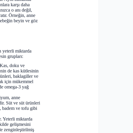
onlara karşı daha
nızca o anı değil,
atır. Örneğin, anne
 bebeğin beyin ve göz
 yeterli miktarda
sin grupları:
. Kas, doku ve
nin de kas kütlesinin
rünleri, baklagiller ve
amak için mükemmel
m de omega-3 yağ
siyum, anne
ir. Süt ve süt ürünleri
), badem ve tofu gibi
r. Yeterli miktarda
kilde gelişmesini
le zenginleştirilmiş