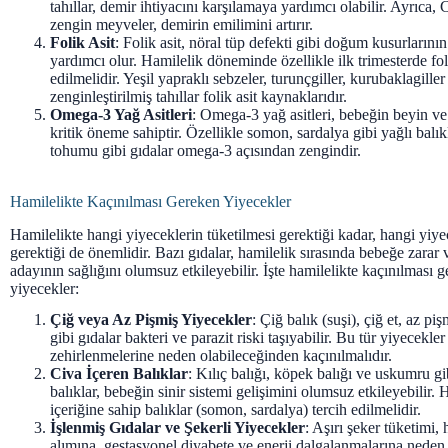
tahıllar, demir ihtiyacını karşılamaya yardımcı olabilir. Ayrıca
zengin meyveler, demirin emilimini artırır.
Folik Asit
: Folik asit, nöral tüp defekti gibi doğum kusurların
yardımcı olur. Hamilelik döneminde özellikle ilk trimesterde fol
edilmelidir. Yeşil yapraklı sebzeler, turunçgiller, kurubaklagiller 
zenginleştirilmiş tahıllar folik asit kaynaklarıdır.
Omega-3 Yağ Asitleri
: Omega-3 yağ asitleri, bebeğin beyin ve 
kritik öneme sahiptir. Özellikle somon, sardalya gibi yağlı balık
tohumu gibi gıdalar omega-3 açısından zengindir.
Hamilelikte Kaçınılması Gereken Yiyecekler
Hamilelikte hangi yiyeceklerin tüketilmesi gerektiği kadar, hangi yiy
gerektiği de önemlidir. Bazı gıdalar, hamilelik sırasında bebeğe zarar 
adayının sağlığını olumsuz etkileyebilir. İşte hamilelikte kaçınılması 
yiyecekler:
Çiğ veya Az Pişmiş Yiyecekler
: Çiğ balık (suşi), çiğ et, az pi
gibi gıdalar bakteri ve parazit riski taşıyabilir. Bu tür yiyecekle
zehirlenmelerine neden olabileceğinden kaçınılmalıdır.
Civa İçeren Balıklar
: Kılıç balığı, köpek balığı ve uskumru gi
balıklar, bebeğin sinir sistemi gelişimini olumsuz etkileyebilir.
içeriğine sahip balıklar (somon, sardalya) tercih edilmelidir.
İşlenmiş Gıdalar ve Şekerli Yiyecekler
: Aşırı şeker tüketimi, 
alımına, gestasyonel diyabete ve enerji dalgalanmalarına neden o