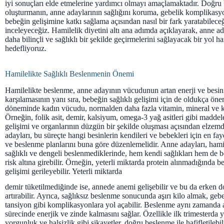
iyi sonuçları elde etmelerine yardımcı olmayı amaçlamaktadır. Doğru 
oluşturmanın, anne adaylarının sağlığını koruma, gebelik komplikasy
bebeğin gelişimine katkı sağlama açısından nasıl bir fark yaratabilece
inceleyeceğiz. Hamilelik diyetini altı ana adımda açıklayarak, anne ad
daha bilinçli ve sağlıklı bir şekilde geçirmelerini sağlayacak bir yol h
hedefliyoruz.
Hamilelikte Sağlıklı Beslenmenin Önemi
Hamilelikte beslenme, anne adayının vücudunun artan enerji ve besin 
karşılamasının yanı sıra, bebeğin sağlıklı gelişimi için de oldukça öne
döneminde kadın vücudu, normalden daha fazla vitamin, mineral ve ka
Örneğin, folik asit, demir, kalsiyum, omega-3 yağ asitleri gibi maddel
gelişimi ve organlarının düzgün bir şekilde oluşması açısından elzem
adayları, bu süreçte hangi besinlerin kendileri ve bebekleri için en fa
ve beslenme planlarını buna göre düzenlemelidir. Anne adayları, ham
sağlıklı ve dengeli beslenmediklerinde, hem kendi sağlıkları hem de b
risk altına girebilir. Örneğin, yeterli miktarda protein alınmadığında 
gelişimi gerileyebilir. Yeterli miktarda
demir tüketilmediğinde ise, annede anemi gelişebilir ve bu da erken d
artırabilir. Ayrıca, sağlıksız beslenme sonucunda aşırı kilo almak, geb
tansiyon gibi komplikasyonlara yol açabilir. Beslenme aynı zamanda 
sürecinde enerjik ve zinde kalmasını sağlar. Özellikle ilk trimesterda y
yorgunluk ve halsizlik gibi şikayetler, doğru beslenme ile hafifletileb