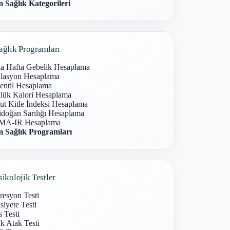
 Sağlık Kategorileri
ağlık Programları
ta Hafta Gebelik Hesaplama
lasyon Hesaplama
entil Hesaplama
lük Kalori Hesaplama
ut Kitle İndeksi Hesaplama
idoğan Sarılığı Hesaplama
A-IR Hesaplama
 Sağlık Programları
sikolojik Testler
resyon Testi
iyete Testi
s Testi
k Atak Testi