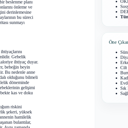
OKB
bir beslenme planı
Sosy
onlarını önleme ve
DEH
ğini derinlemesine
Tüm
aylarının bu süreci
aritası sunmayı
Öne Çıka
ihtiyaçlarını
Sün
mlidir. Gebelik
Diy
loriye ihtiyaç duyar.
Erke
er, bebeğin beyin
Cilt
dir. Bu nedenle anne
Buru
ydalı olduğunu bilmeli
Kad
ilelik döneminde
Evd
ebeklerinin gelişimi
Sık 
bebekte kas ve doku
Sağl
oğum riskini
elik şekeri, yüksek
annenin hamilelik
aşanan bulantılar,
ilir. Aynı zamanda