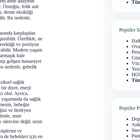
 hem anne adayının
Tüm
 Örneğin, folik asit
n, demir eksikliği
lir. Bu nedenle,
Popüler S
asında karşılaşılan
ırabilir. Özellikle, ne
Haf
gerektiği ve porsiyon
Ovu
urabilir. Modern yaşam
Pers
karmaşık hale
Gün
arşı gelişen hassasiyet
Vüc
Bu nedenle, gebelik
Yen
HOM
Tüm
iziksel sağlık
bir diyet, enerji
ı olur. Ayrıca,
i yaşamında da sağlık
enmenin, bebeğin
Popüler P
ğini ve ilerleyen
edenle, anne
Dep
k sürecine değil, uzun
Anks
Stre
siplerini ve
Pani
m de bebekleri için en