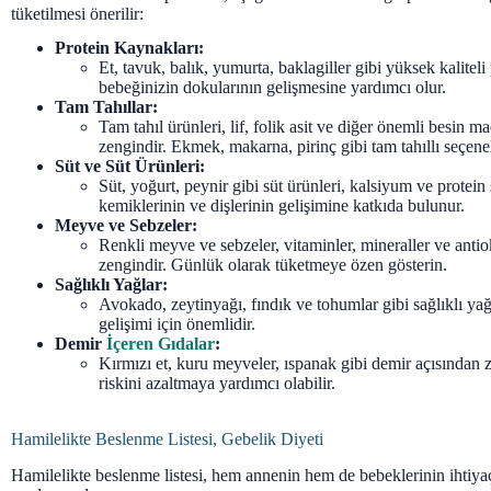
tüketilmesi önerilir:
Protein Kaynakları:
Et, tavuk, balık, yumurta, baklagiller gibi yüksek kaliteli
bebeğinizin dokularının gelişmesine yardımcı olur.
Tam Tahıllar:
Tam tahıl ürünleri, lif, folik asit ve diğer önemli besin m
zengindir. Ekmek, makarna, pirinç gibi tam tahıllı seçene
Süt ve Süt Ürünleri:
Süt, yoğurt, peynir gibi süt ürünleri, kalsiyum ve protein
kemiklerinin ve dişlerinin gelişimine katkıda bulunur.
Meyve ve Sebzeler:
Renkli meyve ve sebzeler, vitaminler, mineraller ve antio
zengindir. Günlük olarak tüketmeye özen gösterin.
Sağlıklı Yağlar:
Avokado, zeytinyağı, fındık ve tohumlar gibi sağlıklı yağ
gelişimi için önemlidir.
Demir
İçeren Gıdalar
:
Kırmızı et, kuru meyveler, ıspanak gibi demir açısından 
riskini azaltmaya yardımcı olabilir.
Hamilelikte Beslenme Listesi, Gebelik Diyeti
Hamilelikte beslenme listesi, hem annenin hem de bebeklerinin ihtiya