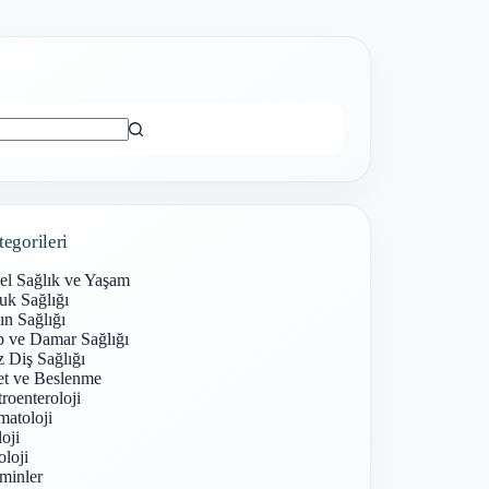
ı
tegorileri
el Sağlık ve Yaşam
uk Sağlığı
n Sağlığı
p ve Damar Sağlığı
 Diş Sağlığı
et ve Beslenme
roenteroloji
atoloji
oji
loji
minler