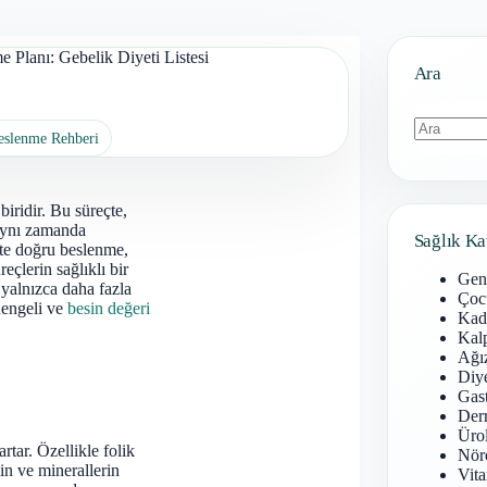
 Planı: Gebelik Diyeti Listesi
Ara
Beslenme Rehberi
Sonuç
bulunamad
iridir. Bu süreçte,
 aynı zamanda
Sağlık Ka
kte doğru beslenme,
reçlerin sağlıklı bir
Gen
 yalnızca daha fazla
Çoc
dengeli ve
besin değeri
Kadı
Kal
Ağız
Diy
Gast
Derm
Ürol
tar. Özellikle folik
Nöro
min ve minerallerin
Vita