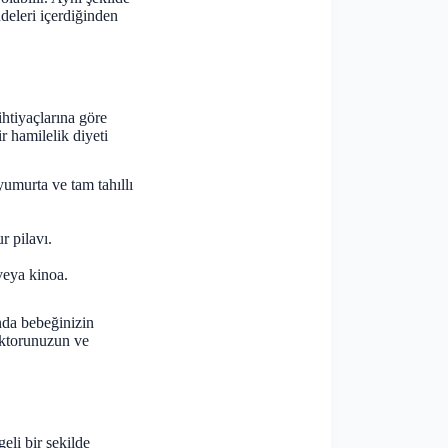
deleri içerdiğinden
ihtiyaçlarına göre
r hamilelik diyeti
yumurta ve tam tahıllı
r pilavı.
veya kinoa.
anda bebeğinizin
Doktorunuzun ve
eli bir şekilde