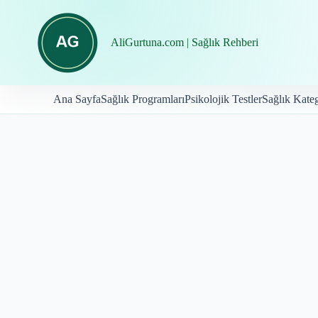
İçeriğe
geç
AliGurtuna.com | Sağlık Rehberi
Ana Sayfa
Sağlık Programları
Psikolojik Testler
Sağlık Kateg