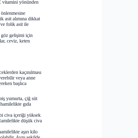
, C vitamini yönünden
ın önlenmesine
ik asit alımına dikkat
ve folik asit ile
göz gelişimi için
lar, ceviz, keten
eceklerden kaçınılması
verebilir veya anne
gereken başlıca
şmiş yumurta, çiğ süt
r hamilelikte gıda
bi civa içeriği yüksek
 Hamilelikte düşük civa
hamilelikte aşırı kilo
labilir. Aynı şekilde