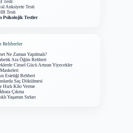
 Testi
al Anksiyete Testi
B Testi
 Psikolojik Testler
n Rehberler
net Ne Zaman Yapılmalı?
abetik Ara Öğün Rehberi
klerde Cinsel Gücü Artıran Yiyecekler
 Maskeleri
n Estetiği Rehberi
ınlarda Saç Dökülmesi
e Hızlı Kilo Verme
İdrara Çıkma
ıklı Yaşamın Sırları