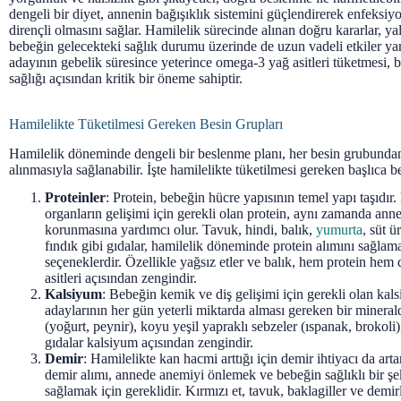
dengeli bir diyet, annenin bağışıklık sistemini güçlendirerek enfeksiy
dirençli olmasını sağlar. Hamilelik sürecinde alınan doğru kararlar, yal
bebeğin gelecekteki sağlık durumu üzerinde de uzun vadeli etkiler yar
adayının gebelik süresince yeterince omega-3 yağ asitleri tüketmesi,
sağlığı açısından kritik bir öneme sahiptir.
Hamilelikte Tüketilmesi Gereken Besin Grupları
Hamilelik döneminde dengeli bir beslenme planı, her besin grubundan
alınmasıyla sağlanabilir. İşte hamilelikte tüketilmesi gereken başlıca be
Proteinler
: Protein, bebeğin hücre yapısının temel yapı taşıdır
organların gelişimi için gerekli olan protein, aynı zamanda anne
korunmasına yardımcı olur. Tavuk, hindi, balık,
yumurta
, süt ü
fındık gibi gıdalar, hamilelik döneminde protein alımını sağl
seçeneklerdir. Özellikle yağsız etler ve balık, hem protein he
asitleri açısından zengindir.
Kalsiyum
: Bebeğin kemik ve diş gelişimi için gerekli olan kal
adaylarının her gün yeterli miktarda alması gereken bir minerald
(yoğurt, peynir), koyu yeşil yapraklı sebzeler (ıspanak, brokoli
gıdalar kalsiyum açısından zengindir.
Demir
: Hamilelikte kan hacmi arttığı için demir ihtiyacı da arta
demir alımı, annede anemiyi önlemek ve bebeğin sağlıklı bir şe
sağlamak için gereklidir. Kırmızı et, tavuk, baklagiller ve demir