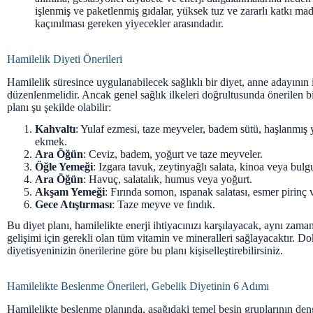
işlenmiş ve paketlenmiş gıdalar, yüksek tuz ve zararlı katkı mad
kaçınılması gereken yiyecekler arasındadır.
Hamilelik Diyeti Önerileri
Hamilelik süresince uygulanabilecek sağlıklı bir diyet, anne adayının 
düzenlenmelidir. Ancak genel sağlık ilkeleri doğrultusunda önerilen bi
planı şu şekilde olabilir:
Kahvaltı
: Yulaf ezmesi, taze meyveler, badem sütü, haşlanmış 
ekmek.
Ara Öğün
: Ceviz, badem, yoğurt ve taze meyveler.
Öğle Yemeği
: Izgara tavuk, zeytinyağlı salata, kinoa veya bulgu
Ara Öğün
: Havuç, salatalık, humus veya yoğurt.
Akşam Yemeği
: Fırında somon, ıspanak salatası, esmer pirinç 
Gece Atıştırması
: Taze meyve ve fındık.
Bu diyet planı, hamilelikte enerji ihtiyacınızı karşılayacak, aynı zam
gelişimi için gerekli olan tüm vitamin ve mineralleri sağlayacaktır. 
diyetisyeninizin önerilerine göre bu planı kişiselleştirebilirsiniz.
Hamilelikte Beslenme Önerileri, Gebelik Diyetinin 6 Adımı
Hamilelikte beslenme planında, aşağıdaki temel besin gruplarının deng