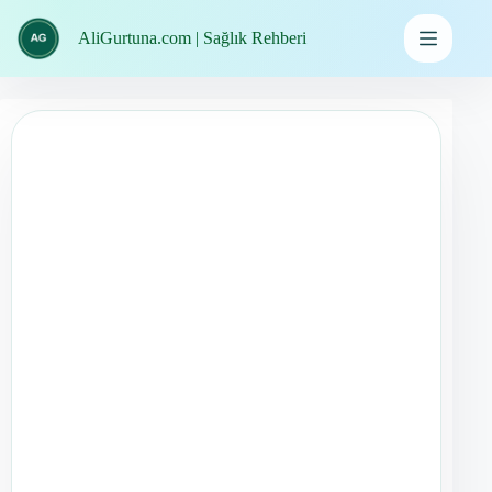
İçeriğe
geç
AliGurtuna.com | Sağlık Rehberi