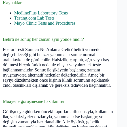
Kaynaklar
MedlinePlus Laboratory Tests
Testing.com Lab Tests
Mayo Clinic Tests and Procedures
Belirti ile sonuç her zaman aynı yönde midir?
Fosfor Testi Sonucu Ne Anlama Gelir? belirti vermeden
değişebileceği gibi benzer yakınmalar sonuç normal
aralıktayken de görülebilir. Halsizlik, çarpıntı, ağrı veya baş
dönmesi birçok farklı nedenle oluşur ve yalnız tek teste
bağlanmamalıdır. Sonuç ile şikâyetin başlangıç zamanı
uyuşmuyorsa alternatif nedenler değerlendirilir. Amaç bir
sayıyı düzeltmekten önce kişinin klinik sorununu açıklamak,
ciddi olasılıkları dışlamak ve gereksiz tedaviden kaçınmaktır.
Muayene görüşmesine hazırlanma
Görüşmeye giderken önceki raporlar tarih sırasıyla, kullanılan
ilaç ve takviyeler dozlarıyla, yakınmalar ise başlangıç ve
değişim zamanıyla hazırlanabilir. Aile öyküsü, gebelik
ihtimali, son enfeksiyon, kilo değişimi ve beslenme düzeni