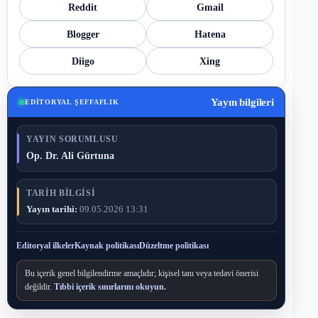
Reddit
Gmail
Blogger
Hatena
Diigo
Xing
Yayın bilgileri
EDITORYAL ŞEFFAFLIK
YAYIN SORUMLUSU
Op. Dr. Ali Gürtuna
TARIH BILGISI
Yayın tarihi:
09.05.2026 13:31
Editoryal ilkeler
Kaynak politikası
Düzeltme politikası
Bu içerik genel bilgilendirme amaçlıdır; kişisel tanı veya tedavi önerisi
değildir.
Tıbbi içerik sınırlarını okuyun.