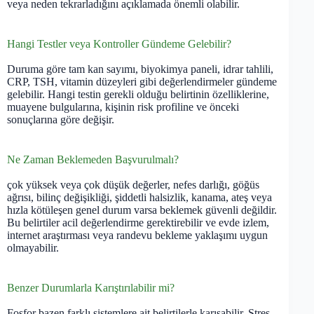
veya neden tekrarladığını açıklamada önemli olabilir.
Hangi Testler veya Kontroller Gündeme Gelebilir?
Duruma göre tam kan sayımı, biyokimya paneli, idrar tahlili,
CRP, TSH, vitamin düzeyleri gibi değerlendirmeler gündeme
gelebilir. Hangi testin gerekli olduğu belirtinin özelliklerine,
muayene bulgularına, kişinin risk profiline ve önceki
sonuçlarına göre değişir.
Ne Zaman Beklemeden Başvurulmalı?
çok yüksek veya çok düşük değerler, nefes darlığı, göğüs
ağrısı, bilinç değişikliği, şiddetli halsizlik, kanama, ateş veya
hızla kötüleşen genel durum varsa beklemek güvenli değildir.
Bu belirtiler acil değerlendirme gerektirebilir ve evde izlem,
internet araştırması veya randevu bekleme yaklaşımı uygun
olmayabilir.
Benzer Durumlarla Karıştırılabilir mi?
Fosfor bazen farklı sistemlere ait belirtilerle karışabilir. Stres,