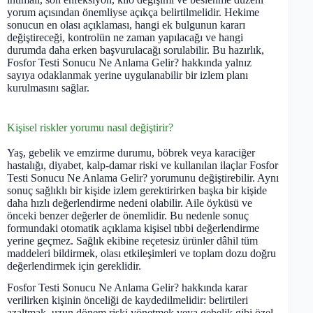
yorum açısından önemliyse açıkça belirtilmelidir. Hekime
sonucun en olası açıklaması, hangi ek bulgunun kararı
değiştireceği, kontrolün ne zaman yapılacağı ve hangi
durumda daha erken başvurulacağı sorulabilir. Bu hazırlık,
Fosfor Testi Sonucu Ne Anlama Gelir? hakkında yalnız
sayıya odaklanmak yerine uygulanabilir bir izlem planı
kurulmasını sağlar.
Kişisel riskler yorumu nasıl değiştirir?
Yaş, gebelik ve emzirme durumu, böbrek veya karaciğer
hastalığı, diyabet, kalp-damar riski ve kullanılan ilaçlar Fosfor
Testi Sonucu Ne Anlama Gelir? yorumunu değiştirebilir. Aynı
sonuç sağlıklı bir kişide izlem gerektirirken başka bir kişide
daha hızlı değerlendirme nedeni olabilir. Aile öyküsü ve
önceki benzer değerler de önemlidir. Bu nedenle sonuç
formundaki otomatik açıklama kişisel tıbbi değerlendirme
yerine geçmez. Sağlık ekibine reçetesiz ürünler dâhil tüm
maddeleri bildirmek, olası etkileşimleri ve toplam dozu doğru
değerlendirmek için gereklidir.
Fosfor Testi Sonucu Ne Anlama Gelir? hakkında karar
verilirken kişinin önceliği de kaydedilmelidir: belirtileri
azaltmak, uzun dönem riski yönetmek veya gebelik gibi özel