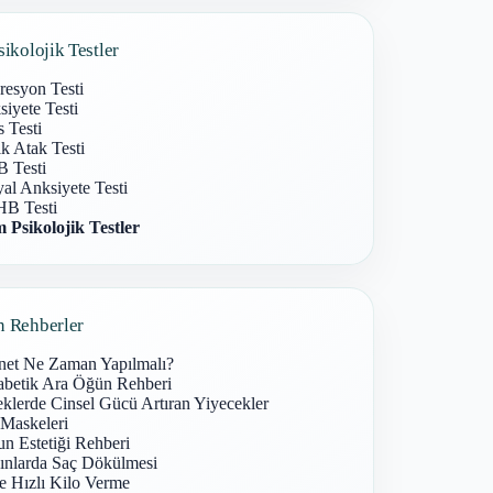
sikolojik Testler
resyon Testi
iyete Testi
s Testi
k Atak Testi
 Testi
al Anksiyete Testi
B Testi
 Psikolojik Testler
n Rehberler
net Ne Zaman Yapılmalı?
abetik Ara Öğün Rehberi
klerde Cinsel Gücü Artıran Yiyecekler
 Maskeleri
n Estetiği Rehberi
ınlarda Saç Dökülmesi
e Hızlı Kilo Verme