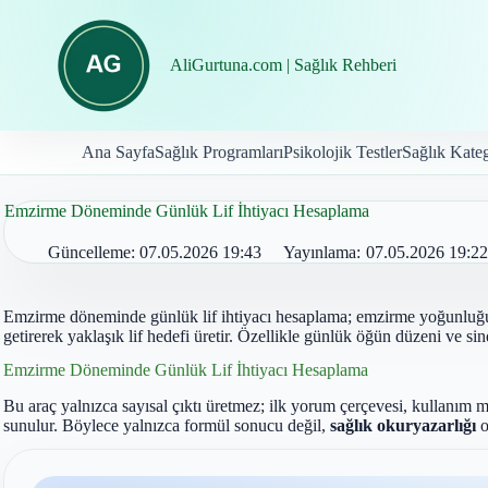
İçeriğe
geç
AliGurtuna.com | Sağlık Rehberi
Ana Sayfa
Sağlık Programları
Psikolojik Testler
Sağlık Kateg
Emzirme Döneminde Günlük Lif İhtiyacı Hesaplama
Güncelleme:
07.05.2026 19:43
Yayınlama:
07.05.2026 19:22
Emzirme döneminde günlük lif ihtiyacı hesaplama; emzirme yoğunluğu, a
getirerek yaklaşık lif hedefi üretir. Özellikle günlük öğün düzeni ve sin
Emzirme Döneminde Günlük Lif İhtiyacı Hesaplama
Bu araç yalnızca sayısal çıktı üretmez; ilk yorum çerçevesi, kullanım m
sunulur. Böylece yalnızca formül sonucu değil,
sağlık okuryazarlığı
o