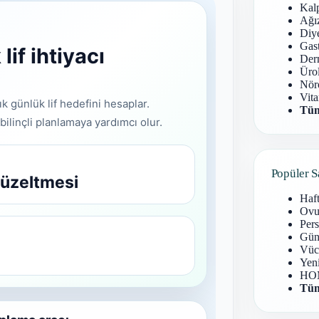
Kal
Ağız
Diy
Gast
Derm
Ürol
Nöro
Vita
Tüm
Popüler S
Haf
Ovu
Pers
Gün
Vüc
Yen
HOM
Tüm