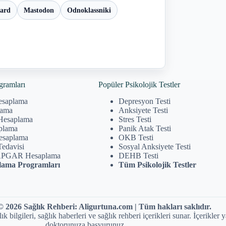
oard
Mastodon
Odnoklassniki
gramları
Popüler Psikolojik Testler
esaplama
Depresyon Testi
lama
Anksiyete Testi
Hesaplama
Stres Testi
plama
Panik Atak Testi
Hesaplama
OKB Testi
Tedavisi
Sosyal Anksiyete Testi
APGAR Hesaplama
DEHB Testi
ama Programları
Tüm Psikolojik Testler
 2026 Sağlık Rehberi: Aligurtuna.com | Tüm hakları saklıdır.
ilgileri, sağlık haberleri ve sağlık rehberi içerikleri sunar. İçerikler y
doktorunuza başvurunuz.