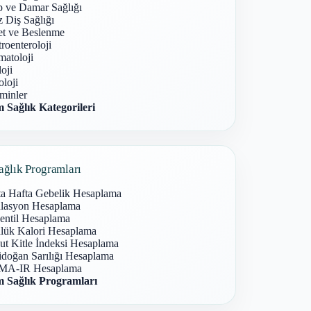
p ve Damar Sağlığı
 Diş Sağlığı
et ve Beslenme
roenteroloji
atoloji
oji
loji
minler
 Sağlık Kategorileri
ağlık Programları
ta Hafta Gebelik Hesaplama
lasyon Hesaplama
entil Hesaplama
lük Kalori Hesaplama
ut Kitle İndeksi Hesaplama
idoğan Sarılığı Hesaplama
A-IR Hesaplama
 Sağlık Programları