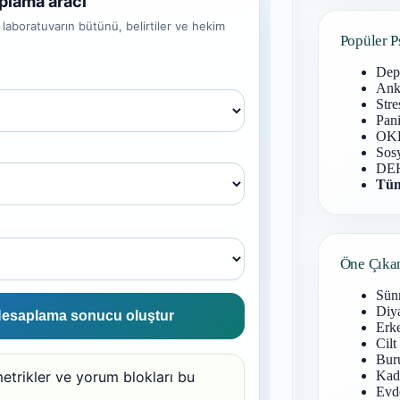
Popüler P
Dep
Anks
Stre
Pani
OKB
Sosy
DEH
Tüm
Öne Çıka
Sün
Diy
Erke
Cilt
Buru
Kad
Evd