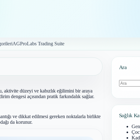
orileri
AGProLabs Trading Suite
Ara
ktivite düzeyi ve kabızlık eğilimini bir araya
Sonuç
dirim dengesi açısından pratik farkındalık sağlar.
bulunamad
Sağlık Ka
antığı ve dikkat edilmesi gereken noktalarla birlikte
dağı da korunur.
Gen
Çoc
Kadı