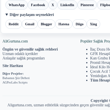
WhatsApp
Facebook
X
LinkedIn
Pinterest
Flipb
Diğer paylaşım seçenekleri
Reddit
Gmail
Blogger
Hatena
Diigo
Xing
AliGurtuna.com
Popüler Sağlık Pro
Özgün ve güvenilir sağlık rehberi
İlaç Dozu H
Uzman odaklı içerikler
GFR Hesap
Anlaşılır sağlık programları
Kan Grubu 
Promil Hesa
Site Haritası
İdeal Kilo 
Çocuk Acil 
Diğer Projeler:
Yenidoğan 
Babamın Şiir Defteri
Tüm Hesapl
AGProLabs Scripts
Copyright ©
Aligurtuna.com, uzman editörlük süzgecinden geçen güvenilir sağlık b