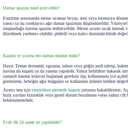
Damar spazmı nasıl ayırt edilir?
Emzirme sonrasında meme ucunun beyaz, mor veya kırmızıya dönmes
yanıcı ya da zonklayıcı ağrı damar spazmını düşündürebilir. Yüzeyse
oluşturduğu travma spazmı tetikleyebilir. Meme ucunu sıcak tutmak 
düzeltmek yardımcı olabilir; şiddetli veya kalıcı durumda klinik değer
Kaşıntı ve yanma her zaman mantar mıdır?
Hayır. Temas dermatiti, egzama, sabun veya göğüs pedi tahrişi, bakter
travma da kaşıntı ya da yanma yapabilir. Yalnız belirtilere bakarak a
zamanlı mantar tedavisi başlamak gereksiz ilaç kullanımına yol açabi
görünümü, bebeğin ağız bulguları ve kullanılan ürünler birlikte değerl
Ayırıcı tanı için
emzirirken memede kaşıntı
yazısına bakabilirsiniz. Açı
hızla yayılan kızarıklık veya genel durum bozulması varsa yalnız cilt
beklenmemelidir.
Evde ilk 24 saatte ne yapılabilir?