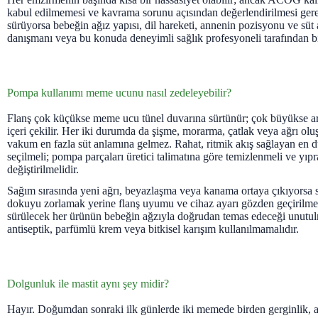
kabul edilmemesi ve kavrama sorunu açısından değerlendirilmesi gerek
sürüyorsa bebeğin ağız yapısı, dil hareketi, annenin pozisyonu ve süt
danışmanı veya bu konuda deneyimli sağlık profesyoneli tarafından bi
Pompa kullanımı meme ucunu nasıl zedeleyebilir?
Flanş çok küçükse meme ucu tünel duvarına sürtünür; çok büyükse a
içeri çekilir. Her iki durumda da şişme, morarma, çatlak veya ağrı olu
vakum en fazla süt anlamına gelmez. Rahat, ritmik akış sağlayan en 
seçilmeli; pompa parçaları üretici talimatına göre temizlenmeli ve yıp
değiştirilmelidir.
Sağım sırasında yeni ağrı, beyazlaşma veya kanama ortaya çıkıyorsa
dokuyu zorlamak yerine flanş uyumu ve cihaz ayarı gözden geçirilm
sürülecek her ürünün bebeğin ağzıyla doğrudan temas edeceği unutul
antiseptik, parfümlü krem veya bitkisel karışım kullanılmamalıdır.
Dolgunluk ile mastit aynı şey midir?
Hayır. Doğumdan sonraki ilk günlerde iki memede birden gerginlik, a