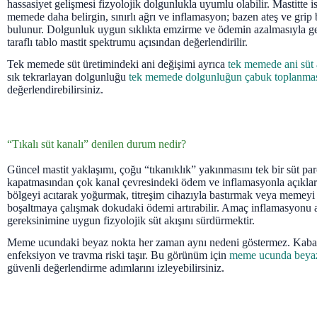
hassasiyet gelişmesi fizyolojik dolgunlukla uyumlu olabilir. Mastitte 
memede daha belirgin, sınırlı ağrı ve inflamasyon; bazen ateş ve grip
bulunur. Dolgunluk uygun sıklıkta emzirme ve ödemin azalmasıyla ge
taraflı tablo mastit spektrumu açısından değerlendirilir.
Tek memede süt üretimindeki ani değişimi ayrıca
tek memede ani süt 
sık tekrarlayan dolgunluğu
tek memede dolgunluğun çabuk toplanma
değerlendirebilirsiniz.
“Tıkalı süt kanalı” denilen durum nedir?
Güncel mastit yaklaşımı, çoğu “tıkanıklık” yakınmasını tek bir süt pa
kapatmasından çok kanal çevresindeki ödem ve inflamasyonla açıklar
bölgeyi acıtarak yoğurmak, titreşim cihazıyla bastırmak veya memeyi 
boşaltmaya çalışmak dokudaki ödemi artırabilir. Amaç inflamasyonu 
gereksinimine uygun fizyolojik süt akışını sürdürmektir.
Meme ucundaki beyaz nokta her zaman aynı nedeni göstermez. Kabar
enfeksiyon ve travma riski taşır. Bu görünüm için
meme ucunda beya
güvenli değerlendirme adımlarını izleyebilirsiniz.