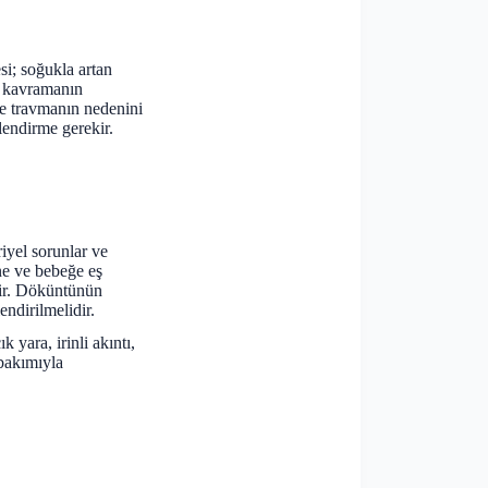
i; soğukla artan
l kavramanın
ve travmanın nedenini
lendirme gerekir.
iyel sorunlar ve
nne ve bebeğe eş
lir. Döküntünün
endirilmelidir.
k yara, irinli akıntı,
 bakımıyla