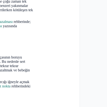
ise çoğu zaman tek
 benzeri yakınmalar
rilerken kötüleşen tek
azalması
rehberinde;
sı
yazısında
rçasının boruyu
. Bu nedenle sert
tekrar tekrar
azaltmak ve bebeğin
cığı iğneyle açmak
z nokta
rehberindeki