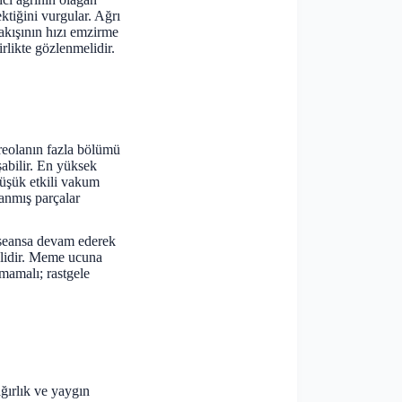
tiğini vurgular. Ağrı
 akışının hızı emzirme
rlikte gözlenmelidir.
reolanın fazla bölümü
şabilir. En yüksek
düşük etkili vakum
ranmış parçalar
 seansa devam ederek
elidir. Meme ucuna
mamalı; rastgele
ğırlık ve yaygın