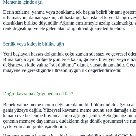
Memenin içinde ağrı
Derin sızlama, yanma veya zonklama tek başına belirli bir tanı göster
inflamasyon, damar spazmı, cilt hastalığı, kas-iskelet kaynaklı ağrı v
olasılıkları birlikte düşünülür. Ağrının emzirmeyle azalıp azalmadığı, 
renk değişikliği ve ele gelen alan olup olmadığı kaydedilmelidir.
Sertlik veya kitleyle birlikte ağrı
Yeni başlayan hassas dolgunluk çoğu zaman süt stazı ve çevresel ödemle
Buna karşın aynı bölgede günlerce kalan, giderek büyüyen veya emz
değişmeyen kitle yalnız “süt düğümü” olarak varsayılmamalıdır. Geçme
muayene ve gerektiğinde ultrason uygun ilk değerlendirmedir.
Doğru kavrama ağrıyı neden etkiler?
Bebek yalnız meme ucunu değil areolanın bir bölümünü de ağzına al
geniş yüzeye dağılır. Yüzeysel kavrama meme ucunu sert damağa sıkıştı
kanama ve beslenme boyunca süren ağrı gelişebilir. Bebeğin ağzının g
çenenin memeye dayanması, dudakların dışa dönük görünmesi ve rit
iyi kavramanın pratik işaretleridir.
Her emzirmenin başında kısa bir hassasiyet olabilir; ancak ACOG kalı