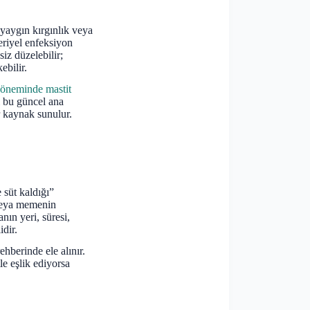
, yaygın kırgınlık veya
eriyel enfeksiyon
iz düzelebilir;
ebilir.
öneminde mastit
zı bu güncel ana
ir kaynak sunulur.
 süt kaldığı”
 veya memenin
nın yeri, süresi,
dir.
ehberinde ele alınır.
le eşlik ediyorsa