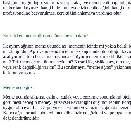
başlığının uygunluğu, sütün fizyolojik akışı ve memede iltihap bulgula
rehber tanı koymaz; hangi bulgunun evde izlenebileceğini, hangi dur
profesyoneline başvurulması gerektiğini anlamaya yardımcı olur.
Emzirirken meme ağrısında önce neye bakılır?
İlk ayrım ağrının meme ucunda mı, memenin içinde mi yoksa belirli bi
mi olduğudur. Ağrı yalnız emzirmenin başlangıcında olup doğru kav
azalıyor mu, tüm beslenme boyunca sürüyor mu, emzirme bittikten s
mu? Tek memede mi, iki memede mi? Kızarıklık, şişlik, ateş, titreme, ak
veya renk değişikliği var mı? Bu sorular aynı “meme ağrısı” yakınması
birbirinden ayırır.
Meme ucu ağrısı
Meme ucunda sıkışma, ezilme, çatlak veya emzirme sonunda ruj biçi
görülmesi bebeğin memeyi yüzeysel kavradığını düşündürebilir. Pom
uygun olmayan flanş çapı, yüksek vakum veya uzun sağım da benzer 
Kalıcı ağrı normal kabul edilmemeli; emzirme gözlemi ve pompa tekn
değerlendirilmelidir.