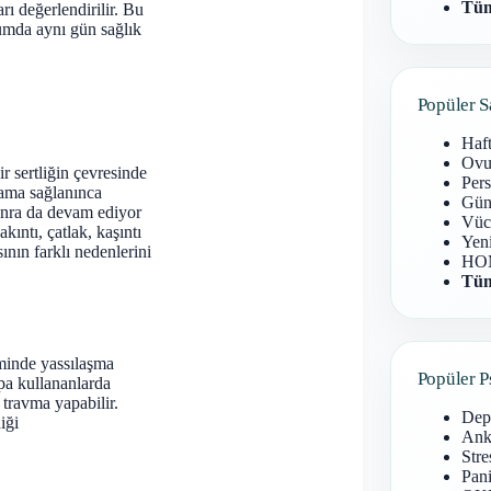
Tüm
rı değerlendirilir. Bu
umda aynı gün sağlık
Popüler S
Haf
Ovu
r sertliğin çevresinde
Pers
rama sağlanınca
Gün
onra da devam ediyor
Vüc
ıntı, çatlak, kaşıntı
Yen
nın farklı nedenlerini
HOM
Tüm
minde yassılaşma
Popüler P
pa kullananlarda
travma yapabilir.
Dep
iği
Anks
Stre
Pani