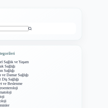
ı
tegorileri
el Sağlık ve Yaşam
uk Sağlığı
n Sağlığı
p ve Damar Sağlığı
 Diş Sağlığı
et ve Beslenme
roenteroloji
atoloji
oji
loji
minler