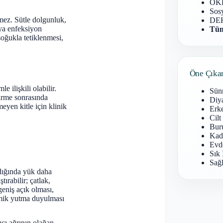
OKB
Sosy
mez. Sütle dolgunluk,
DEH
eya enfeksiyon
Tüm
soğukla tetiklenmesi,
Öne Çıka
 ilişkili olabilir.
Sün
irme sonrasında
Diy
yen kitle için klinik
Erke
Cilt
Buru
Kad
Evd
Sık 
Sağl
dığında yük daha
rabilir; çatlak,
eniş açık olması,
mik yutma duyulması
cı ağrının olağan