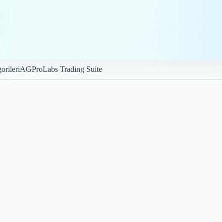
orileri
AGProLabs Trading Suite