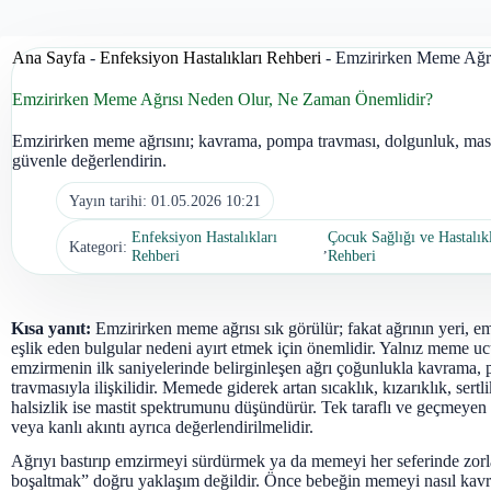
Ana Sayfa
-
Enfeksiyon Hastalıkları Rehberi
-
Emzirirken Meme Ağr
Emzirirken Meme Ağrısı Neden Olur, Ne Zaman Önemlidir?
Emzirirken meme ağrısını; kavrama, pompa travması, dolgunluk, mastit
güvenle değerlendirin.
Yayın tarihi:
01.05.2026 10:21
Enfeksiyon Hastalıkları
Çocuk Sağlığı ve Hastalık
Kategori:
,
Rehberi
Rehberi
Kısa yanıt:
Emzirirken meme ağrısı sık görülür; fakat ağrının yeri, emz
eşlik eden bulgular nedeni ayırt etmek için önemlidir. Yalnız meme u
emzirmenin ilk saniyelerinde belirginleşen ağrı çoğunlukla kavrama
travmasıyla ilişkilidir. Memede giderek artan sıcaklık, kızarıklık, sertli
halsizlik ise mastit spektrumunu düşündürür. Tek taraflı ve geçmeyen a
veya kanlı akıntı ayrıca değerlendirilmelidir.
Ağrıyı bastırıp emzirmeyi sürdürmek ya da memeyi her seferinde zo
boşaltmak” doğru yaklaşım değildir. Önce bebeğin memeyi nasıl kav