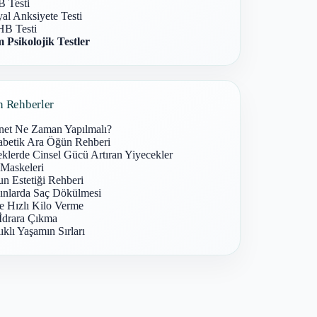
 Testi
al Anksiyete Testi
B Testi
 Psikolojik Testler
n Rehberler
net Ne Zaman Yapılmalı?
abetik Ara Öğün Rehberi
klerde Cinsel Gücü Artıran Yiyecekler
 Maskeleri
n Estetiği Rehberi
ınlarda Saç Dökülmesi
e Hızlı Kilo Verme
İdrara Çıkma
ıklı Yaşamın Sırları