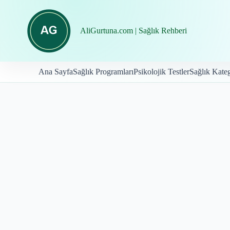
İçeriğe
geç
AliGurtuna.com | Sağlık Rehberi
Ana Sayfa
Sağlık Programları
Psikolojik Testler
Sağlık Kateg