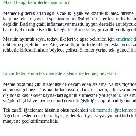
Mastit hangi belirtilerle düşünülür?
Memede giderek artan ağrı, sıcaklık, şişlik ve kızarıklık; ateş, titreme
kalp hızında artış mastit spektrumunu düşündürür. Her kızarıklık bakt
değildir. Başlangıçtaki inflamatuvar mastit, uygun destekle antibiyotiks
bakteriyel mastitte ise klinik değerlendirme ve uygun antibiyotik gerek
Mastitin ayrıntılı seyri, tedavi ilkeleri ve apse belirtileri için
emzirme d
rehberine geçebilirsiniz. Ateş ve sertliğin birlikte olduğu eski ayrı ya
rehberle birleştirilmiştir; böylece çelişen öneriler yerine tek, güncel b
Emzirdikten sonra tek memede sızlama neden geçmeyebilir?
Meme boşalmış gibi hissedilse de devam eden sızlama, yalnız “içeride
anlamına gelmez. Travma, inflamasyon, damar spazmı, cilt lezyonu
dışındaki kas-iskelet kaynakları ağrının sürmesine yol açabilir. Sızlama
soğukla ilişkisi ve meme ucunda renk değişikliği olup olmadığı önemli
Tek taraflı iğnelenme hissinin olası nedenleri
tek memede iğnelenme
r
Ağrı her beslenmede tekrarlıyor, giderek artıyor veya aynı noktada kit
muayene geciktirilmemelidir.