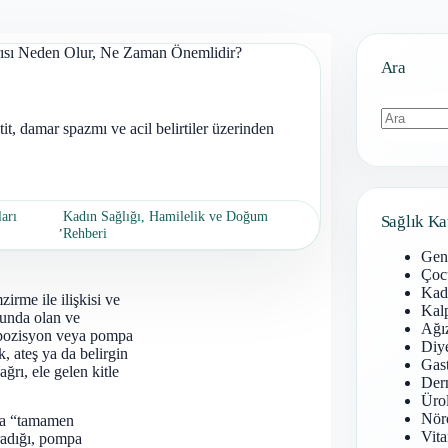
ısı Neden Olur, Ne Zaman Önemlidir?
Ara
, damar spazmı ve acil belirtiler üzerinden
Sonuç
bulunamad
ları
Kadın Sağlığı, Hamilelik ve Doğum
Sağlık Ka
,
Rehberi
Gen
Çoc
Kadı
irme ile ilişkisi ve
Kal
cunda olan ve
Ağız
, pozisyon veya pompa
Diy
k, ateş ya da belirgin
Gast
ğrı, ele gelen kitle
Derm
Ürol
Nöro
rla “tamamen
Vita
radığı, pompa