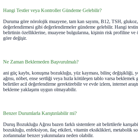
Hangi Testler veya Kontroller Gündeme Gelebilir?
Duruma göre nörolojik muayene, tam kan sayımı, B12, TSH, glukoz
değerlendirmesi gibi değerlendirmeler gündeme gelebilir. Hangi testin
belirtinin özelliklerine, muayene bulgularına, kişinin risk profiline ve
göre değişir.
Ne Zaman Beklemeden Başvurulmalı?
ani güç kaybı, konuşma bozukluğu, yüz kayması, bilinç değişikliği, ye
ağrısı, nöbet, ense sertliği veya hızla kötüleşen tablo varsa beklemek 
belirtiler acil değerlendirme gerektirebilir ve evde izlem, internet ara
bekleme yaklaşımı uygun olmayabilir.
Benzer Durumlarla Karıştırılabilir mi?
Duruş Bozukluğu Ağrısı bazen farklı sistemlere ait belirtilerle karışabi
bozukluğu, enfeksiyon, ilaç etkileri, vitamin eksiklikleri, metabolik 
zorlanmalar benzer yakınmalara neden olabilir.