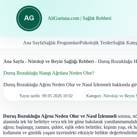
İçeriğe
geç
AliGurtuna.com | Sağlık Rehberi
Ana Sayfa
Sağlık Programları
Psikolojik Testler
Sağlık Kateg
Ana Sayfa
-
Nöroloji ve Beyin Sağlığı Rehberi
-
Duruş Bozukluğu Ha
Duruş Bozukluğu Hangi Ağrılara Neden Olur?
Duruş Bozukluğu Ağrısı Neden Olur ve Nasıl İzlenmeli hakkında güven
Yayın tarihi:
09.05.2026 10:02
Kategori:
Nöroloji ve Beyin 
Duruş Bozukluğu Ağrısı Neden Olur ve Nasıl İzlenmeli
sorusu, nö
alanında tek bir belirtiye veya tek bir güne bakılarak yanıtlanmamalı
ağrısı; başlangıç zamanı, şiddet, eşlik eden belirtiler, kişinin yaşı, ek ha
kullanımı ve günlük yaşam üzerindeki etkisiyle birlikte değerlendirilme