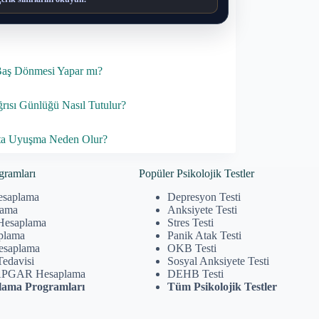
Baş Dönmesi Yapar mı?
rısı Günlüğü Nasıl Tutulur?
ta Uyuşma Neden Olur?
gramları
Popüler Psikolojik Testler
esaplama
Depresyon Testi
lama
Anksiyete Testi
Hesaplama
Stres Testi
plama
Panik Atak Testi
Hesaplama
OKB Testi
Tedavisi
Sosyal Anksiyete Testi
APGAR Hesaplama
DEHB Testi
ama Programları
Tüm Psikolojik Testler