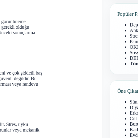
Popüler P
, görüntüleme
Dep
 gerekli olduğu
Anks
 önceki sonuçlarına
Stre
Pani
OKB
Sosy
DEH
Tüm
ni ve çok şiddetli baş
güvenli değildir. Bu
ştırması veya randevu
Öne Çıka
Sün
Diy
Erke
Cilt
Buru
lir. Stres, uyku
Kad
sorunlar veya mekanik
Evd