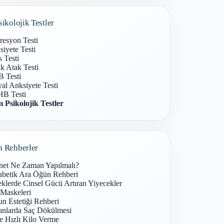
sikolojik Testler
resyon Testi
iyete Testi
s Testi
k Atak Testi
 Testi
al Anksiyete Testi
B Testi
 Psikolojik Testler
n Rehberler
net Ne Zaman Yapılmalı?
abetik Ara Öğün Rehberi
klerde Cinsel Gücü Artıran Yiyecekler
 Maskeleri
n Estetiği Rehberi
ınlarda Saç Dökülmesi
e Hızlı Kilo Verme