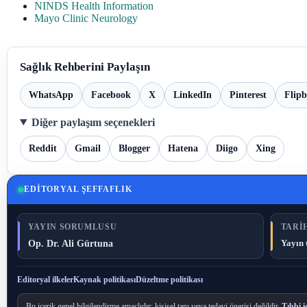
NINDS Health Information
Mayo Clinic Neurology
Sağlık Rehberini Paylaşın
WhatsApp
Facebook
X
LinkedIn
Pinterest
Flip
Diğer paylaşım seçenekleri
Reddit
Gmail
Blogger
Hatena
Diigo
Xing
EDITORYAL ŞEFFAFLIK
YAYIN SORUMLUSU
TARIH
Op. Dr. Ali Gürtuna
Yayın 
Editoryal ilkeler
Kaynak politikası
Düzeltme politikası
Bu içerik genel bilgilendirme amaçlıdır; kişisel tanı veya tedavi önerisi değildir.
Tıbbi i