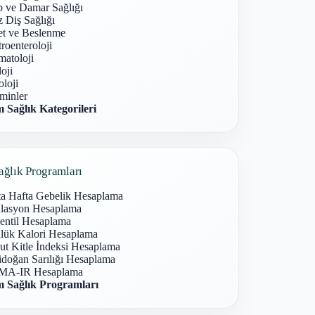
p ve Damar Sağlığı
 Diş Sağlığı
et ve Beslenme
roenteroloji
atoloji
oji
loji
minler
 Sağlık Kategorileri
ağlık Programları
ta Hafta Gebelik Hesaplama
lasyon Hesaplama
entil Hesaplama
lük Kalori Hesaplama
ut Kitle İndeksi Hesaplama
idoğan Sarılığı Hesaplama
A-IR Hesaplama
 Sağlık Programları