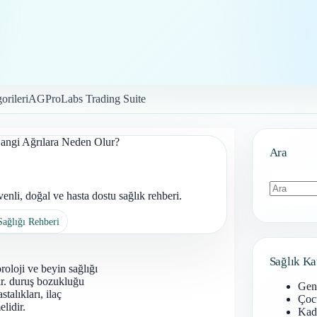
orileri
AGProLabs Trading Suite
ngi Ağrılara Neden Olur?
Ara
li, doğal ve hasta dostu sağlık rehberi.
Sonuç
Sağlığı Rehberi
bulunamad
Sağlık Ka
roloji ve beyin sağlığı
dır. duruş bozukluğu
Gen
stalıkları, ilaç
Çoc
lidir.
Kadı