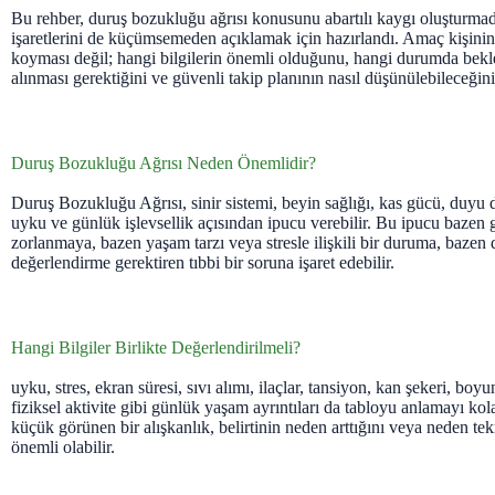
Bu rehber, duruş bozukluğu ağrısı konusunu abartılı kaygı oluşturma
işaretlerini de küçümsemeden açıklamak için hazırlandı. Amaç kişinin
koyması değil; hangi bilgilerin önemli olduğunu, hangi durumda bekl
alınması gerektiğini ve güvenli takip planının nasıl düşünülebileceğini
Duruş Bozukluğu Ağrısı Neden Önemlidir?
Duruş Bozukluğu Ağrısı, sinir sistemi, beyin sağlığı, kas gücü, duyu d
uyku ve günlük işlevsellik açısından ipucu verebilir. Bu ipucu bazen g
zorlanmaya, bazen yaşam tarzı veya stresle ilişkili bir duruma, bazen d
değerlendirme gerektiren tıbbi bir soruna işaret edebilir.
Hangi Bilgiler Birlikte Değerlendirilmeli?
uyku, stres, ekran süresi, sıvı alımı, ilaçlar, tansiyon, kan şekeri, boy
fiziksel aktivite gibi günlük yaşam ayrıntıları da tabloyu anlamayı kola
küçük görünen bir alışkanlık, belirtinin neden arttığını veya neden te
önemli olabilir.