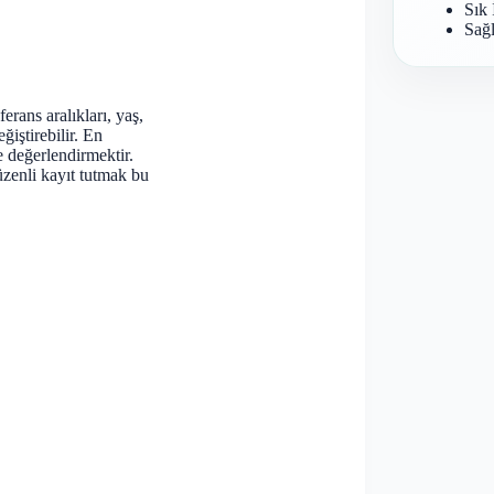
Sık 
Sağl
rans aralıkları, yaş,
ğiştirebilir. En
e değerlendirmektir.
zenli kayıt tutmak bu