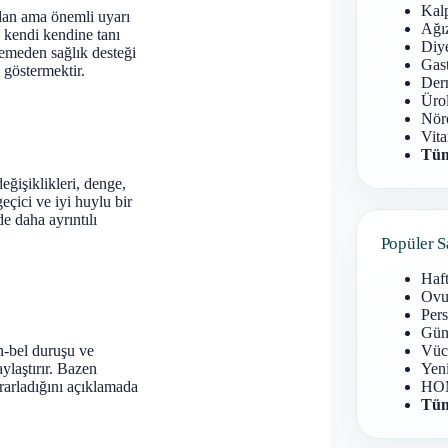
Kal
dan ama önemli uyarı
Ağız
 kendi kendine tanı
Diy
emeden sağlık desteği
Gast
 göstermektir.
Derm
Ürol
Nöro
Vita
Tüm
eğişiklikleri, denge,
eçici ve iyi huylu bir
e daha ayrıntılı
Popüler S
Haf
Ovu
Pers
Gün
un-bel duruşu ve
Vüc
ylaştırır. Bazen
Yen
krarladığını açıklamada
HOM
Tüm