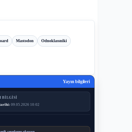
board
Mastodon
Odnoklassniki
Yayın bilgileri
 BILGISI
tarihi:
09.05.2026 10:02
çerik sınırlarını okuyun.