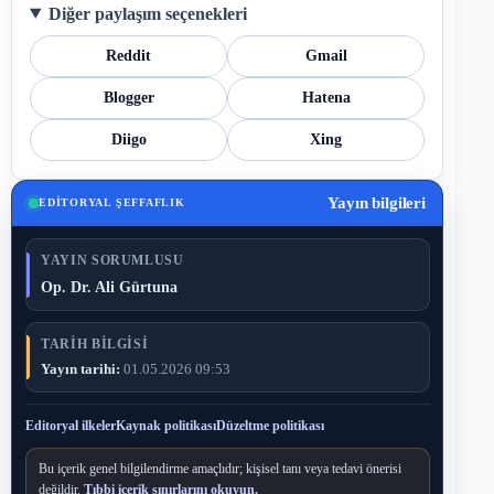
Diğer paylaşım seçenekleri
Reddit
Gmail
Blogger
Hatena
Diigo
Xing
Yayın bilgileri
EDITORYAL ŞEFFAFLIK
YAYIN SORUMLUSU
Op. Dr. Ali Gürtuna
TARIH BILGISI
Yayın tarihi:
01.05.2026 09:53
Editoryal ilkeler
Kaynak politikası
Düzeltme politikası
Bu içerik genel bilgilendirme amaçlıdır; kişisel tanı veya tedavi önerisi
değildir.
Tıbbi içerik sınırlarını okuyun.