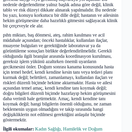
nedenle değerlendirme yalnız başlık adına göre değil, klinik
tablo ve risk düzeyi dikkate alınarak yapılmalıdır. Bu nedenle
bu yazı, konuyu korkutucu bir dille değil; hastanın ve ailesinin
hekim görüşmesine daha hazırlıklı gitmesini sağlayacak klinik
bir çerçeveyle ele alır.
pıhtı miktarı, baş dönmesi, ateş, rahim kasılması ve acil
müdahale açısından; önceki hastalıklar, kullanılan ilaçlar,
muayene bulguları ve gerektiğinde laboratuvar ya da
görüntüleme sonuçları birlikte değerlendirilmelidir. Gerekli
olduğunda ilgili branşlar arasında koordinasyon kurulması,
gereksiz işlem yükünü azaltırken önemli uyarıların
gecikmesini önler. Doğum sonrası kanama konusunda hasta
için temel hedef, kendi kendine kesin tanı veya tedavi planı
kurmak değil; belirtileri, zamanlamayı, kullanılan ilaçları ve
riskleri düzenli biçimde hekime aktarmaktır. Hasta ve ailesi
açısından temel amaç, kendi kendine tanı koymak değil;
doğru bilgileri düzenli biçimde hazırlayıp hekim görüşmesini
daha verimli hale getirmektir. Amaç, kendi kendine tanı
koymak değil; hangi bilgilerin önemli olduğunu, ne zaman
beklemenin uygun olmadığını ve takip sırasında hangi
değişikliklerin not edilmesi gerektiğini anlaşılır biçimde
göstermektir.
İlgili okumalar:
Kadın Sağlığı, Hamilelik ve Doğum