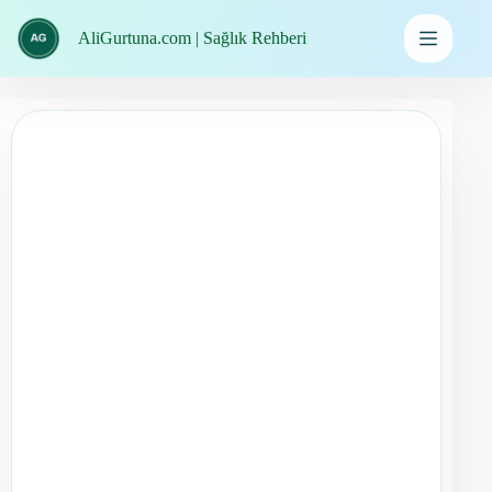
İçeriğe
geç
AliGurtuna.com | Sağlık Rehberi