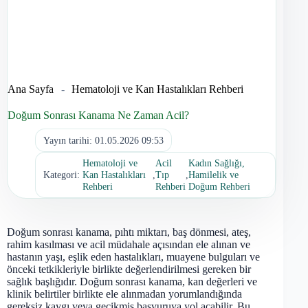
Ana Sayfa
-
Hematoloji ve Kan Hastalıkları Rehberi
Doğum Sonrası Kanama Ne Zaman Acil?
Yayın tarihi:
01.05.2026 09:53
Hematoloji ve
Acil
Kadın Sağlığı,
Kategori:
Kan Hastalıkları
,
Tıp
,
Hamilelik ve
Rehberi
Rehberi
Doğum Rehberi
Doğum sonrası kanama, pıhtı miktarı, baş dönmesi, ateş,
rahim kasılması ve acil müdahale açısından ele alınan ve
hastanın yaşı, eşlik eden hastalıkları, muayene bulguları ve
önceki tetkikleriyle birlikte değerlendirilmesi gereken bir
sağlık başlığıdır. Doğum sonrası kanama, kan değerleri ve
klinik belirtiler birlikte ele alınmadan yorumlandığında
gereksiz kaygı veya gecikmiş başvuruya yol açabilir. Bu