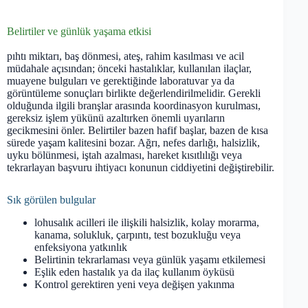
Belirtiler ve günlük yaşama etkisi
pıhtı miktarı, baş dönmesi, ateş, rahim kasılması ve acil
müdahale açısından; önceki hastalıklar, kullanılan ilaçlar,
muayene bulguları ve gerektiğinde laboratuvar ya da
görüntüleme sonuçları birlikte değerlendirilmelidir. Gerekli
olduğunda ilgili branşlar arasında koordinasyon kurulması,
gereksiz işlem yükünü azaltırken önemli uyarıların
gecikmesini önler. Belirtiler bazen hafif başlar, bazen de kısa
sürede yaşam kalitesini bozar. Ağrı, nefes darlığı, halsizlik,
uyku bölünmesi, iştah azalması, hareket kısıtlılığı veya
tekrarlayan başvuru ihtiyacı konunun ciddiyetini değiştirebilir.
Sık görülen bulgular
lohusalık acilleri ile ilişkili halsizlik, kolay morarma,
kanama, solukluk, çarpıntı, test bozukluğu veya
enfeksiyona yatkınlık
Belirtinin tekrarlaması veya günlük yaşamı etkilemesi
Eşlik eden hastalık ya da ilaç kullanım öyküsü
Kontrol gerektiren yeni veya değişen yakınma