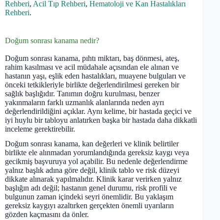
Rehberi
,
Acil Tıp Rehberi
,
Hematoloji ve Kan Hastalıkları
Rehberi
.
Doğum sonrası kanama nedir?
Doğum sonrası kanama, pıhtı miktarı, baş dönmesi, ateş,
rahim kasılması ve acil müdahale açısından ele alınan ve
hastanın yaşı, eşlik eden hastalıkları, muayene bulguları ve
önceki tetkikleriyle birlikte değerlendirilmesi gereken bir
sağlık başlığıdır. Tanımın doğru kurulması, benzer
yakınmaların farklı uzmanlık alanlarında neden ayrı
değerlendirildiğini açıklar. Aynı kelime, bir hastada geçici ve
iyi huylu bir tabloyu anlatırken başka bir hastada daha dikkatli
inceleme gerektirebilir.
Doğum sonrası kanama, kan değerleri ve klinik belirtiler
birlikte ele alınmadan yorumlandığında gereksiz kaygı veya
gecikmiş başvuruya yol açabilir. Bu nedenle değerlendirme
yalnız başlık adına göre değil, klinik tablo ve risk düzeyi
dikkate alınarak yapılmalıdır. Klinik karar verirken yalnız
başlığın adı değil; hastanın genel durumu, risk profili ve
bulgunun zaman içindeki seyri önemlidir. Bu yaklaşım
gereksiz kaygıyı azaltırken gerçekten önemli uyarıların
gözden kaçmasını da önler.