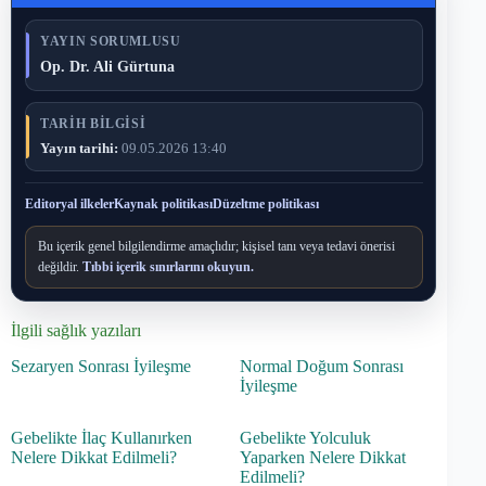
YAYIN SORUMLUSU
Op. Dr. Ali Gürtuna
TARIH BILGISI
Yayın tarihi:
09.05.2026 13:40
Editoryal ilkeler
Kaynak politikası
Düzeltme politikası
Bu içerik genel bilgilendirme amaçlıdır; kişisel tanı veya tedavi önerisi
değildir.
Tıbbi içerik sınırlarını okuyun.
İlgili sağlık yazıları
Sezaryen Sonrası İyileşme
Normal Doğum Sonrası
İyileşme
Gebelikte İlaç Kullanırken
Gebelikte Yolculuk
Nelere Dikkat Edilmeli?
Yaparken Nelere Dikkat
Edilmeli?