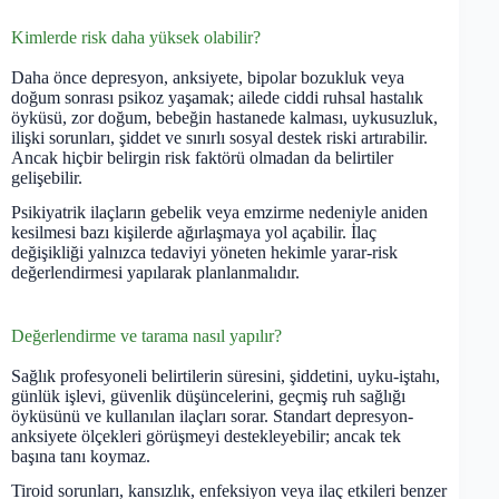
Kimlerde risk daha yüksek olabilir?
Daha önce depresyon, anksiyete, bipolar bozukluk veya
doğum sonrası psikoz yaşamak; ailede ciddi ruhsal hastalık
öyküsü, zor doğum, bebeğin hastanede kalması, uykusuzluk,
ilişki sorunları, şiddet ve sınırlı sosyal destek riski artırabilir.
Ancak hiçbir belirgin risk faktörü olmadan da belirtiler
gelişebilir.
Psikiyatrik ilaçların gebelik veya emzirme nedeniyle aniden
kesilmesi bazı kişilerde ağırlaşmaya yol açabilir. İlaç
değişikliği yalnızca tedaviyi yöneten hekimle yarar-risk
değerlendirmesi yapılarak planlanmalıdır.
Değerlendirme ve tarama nasıl yapılır?
Sağlık profesyoneli belirtilerin süresini, şiddetini, uyku-iştahı,
günlük işlevi, güvenlik düşüncelerini, geçmiş ruh sağlığı
öyküsünü ve kullanılan ilaçları sorar. Standart depresyon-
anksiyete ölçekleri görüşmeyi destekleyebilir; ancak tek
başına tanı koymaz.
Tiroid sorunları, kansızlık, enfeksiyon veya ilaç etkileri benzer