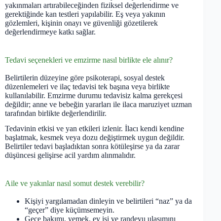
yakınmaları artırabileceğinden fiziksel değerlendirme ve
gerektiğinde kan testleri yapılabilir. Eş veya yakının
gözlemleri, kişinin onayı ve güvenliği gözetilerek
değerlendirmeye katkı sağlar.
Tedavi seçenekleri ve emzirme nasıl birlikte ele alınır?
Belirtilerin düzeyine göre psikoterapi, sosyal destek
düzenlemeleri ve ilaç tedavisi tek başına veya birlikte
kullanılabilir. Emzirme durumu tedavisiz kalma gerekçesi
değildir; anne ve bebeğin yararları ile ilaca maruziyet uzman
tarafından birlikte değerlendirilir.
Tedavinin etkisi ve yan etkileri izlenir. İlacı kendi kendine
başlatmak, kesmek veya dozu değiştirmek uygun değildir.
Belirtiler tedavi başladıktan sonra kötüleşirse ya da zarar
düşüncesi gelişirse acil yardım alınmalıdır.
Aile ve yakınlar nasıl somut destek verebilir?
Kişiyi yargılamadan dinleyin ve belirtileri “naz” ya da
“geçer” diye küçümsemeyin.
Gece bakımı, yemek, ev işi ve randevu ulaşımını