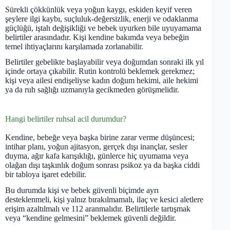
Sürekli çökkünlük veya yoğun kaygı, eskiden keyif veren
şeylere ilgi kaybı, suçluluk-değersizlik, enerji ve odaklanma
güçlüğü, iştah değişikliği ve bebek uyurken bile uyuyamama
belirtiler arasındadır. Kişi kendine bakımda veya bebeğin
temel ihtiyaçlarını karşılamada zorlanabilir.
Belirtiler gebelikte başlayabilir veya doğumdan sonraki ilk yıl
içinde ortaya çıkabilir. Rutin kontrolü beklemek gerekmez;
kişi veya ailesi endişeliyse kadın doğum hekimi, aile hekimi
ya da ruh sağlığı uzmanıyla gecikmeden görüşmelidir.
Hangi belirtiler ruhsal acil durumdur?
Kendine, bebeğe veya başka birine zarar verme düşüncesi;
intihar planı, yoğun ajitasyon, gerçek dışı inançlar, sesler
duyma, ağır kafa karışıklığı, günlerce hiç uyumama veya
olağan dışı taşkınlık doğum sonrası psikoz ya da başka ciddi
bir tabloya işaret edebilir.
Bu durumda kişi ve bebek güvenli biçimde ayrı
desteklenmeli, kişi yalnız bırakılmamalı, ilaç ve kesici aletlere
erişim azaltılmalı ve 112 aranmalıdır. Belirtilerle tartışmak
veya “kendine gelmesini” beklemek güvenli değildir.