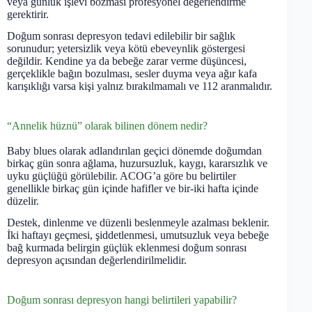
veya günlük işlevi bozması profesyonel değerlendirme
gerektirir.
Doğum sonrası depresyon tedavi edilebilir bir sağlık
sorunudur; yetersizlik veya kötü ebeveynlik göstergesi
değildir. Kendine ya da bebeğe zarar verme düşüncesi,
gerçeklikle bağın bozulması, sesler duyma veya ağır kafa
karışıklığı varsa kişi yalnız bırakılmamalı ve 112 aranmalıdır.
“Annelik hüznü” olarak bilinen dönem nedir?
Baby blues olarak adlandırılan geçici dönemde doğumdan
birkaç gün sonra ağlama, huzursuzluk, kaygı, kararsızlık ve
uyku güçlüğü görülebilir. ACOG’a göre bu belirtiler
genellikle birkaç gün içinde hafifler ve bir-iki hafta içinde
düzelir.
Destek, dinlenme ve düzenli beslenmeyle azalması beklenir.
İki haftayı geçmesi, şiddetlenmesi, umutsuzluk veya bebeğe
bağ kurmada belirgin güçlük eklenmesi doğum sonrası
depresyon açısından değerlendirilmelidir.
Doğum sonrası depresyon hangi belirtileri yapabilir?