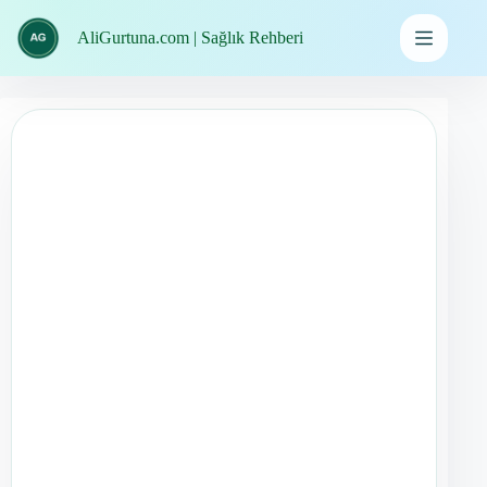
İçeriğe
geç
AliGurtuna.com | Sağlık Rehberi