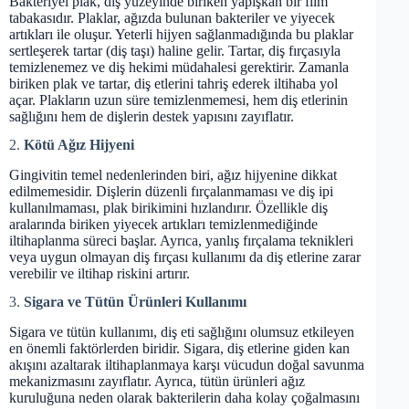
Bakteriyel plak, diş yüzeyinde biriken yapışkan bir film
tabakasıdır. Plaklar, ağızda bulunan bakteriler ve yiyecek
artıkları ile oluşur. Yeterli hijyen sağlanmadığında bu plaklar
sertleşerek tartar (diş taşı) haline gelir. Tartar, diş fırçasıyla
temizlenemez ve diş hekimi müdahalesi gerektirir. Zamanla
biriken plak ve tartar, diş etlerini tahriş ederek iltihaba yol
açar. Plakların uzun süre temizlenmemesi, hem diş etlerinin
sağlığını hem de dişlerin destek yapısını zayıflatır.
2.
Kötü Ağız Hijyeni
Gingivitin temel nedenlerinden biri, ağız hijyenine dikkat
edilmemesidir. Dişlerin düzenli fırçalanmaması ve diş ipi
kullanılmaması, plak birikimini hızlandırır. Özellikle diş
aralarında biriken yiyecek artıkları temizlenmediğinde
iltihaplanma süreci başlar. Ayrıca, yanlış fırçalama teknikleri
veya uygun olmayan diş fırçası kullanımı da diş etlerine zarar
verebilir ve iltihap riskini artırır.
3.
Sigara ve Tütün Ürünleri Kullanımı
Sigara ve tütün kullanımı, diş eti sağlığını olumsuz etkileyen
en önemli faktörlerden biridir. Sigara, diş etlerine giden kan
akışını azaltarak iltihaplanmaya karşı vücudun doğal savunma
mekanizmasını zayıflatır. Ayrıca, tütün ürünleri ağız
kuruluğuna neden olarak bakterilerin daha kolay çoğalmasını