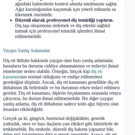
ağızdaki bakterilerin kontrol altında tutulmasını sağlar.
Ağız kuruluğundan kaçınmak için yeterli miktarda su
tüketmek önemlidir.
Düzenli olarak profesyonel diş temizliği yaptırın.
Diş taşı oluşumunu önlemek ve diş etlerini sağlıklı
tutmak için profesyonel temizlik işlemleri ihmal
edilmemelidir.
Yaygın Yanlış Anlamalar
Diş eti iltihabı hakkında yaygın olan bazı yanlış anlamalar,
hastaların bu durumu ciddiye almamalarına ve tedaviyi ihmal
etmelerine neden olabilir. Örneğin, birçok kişi
diş eti
kanaması
nın normal olduğunu ve endişe edilmemesi
gerektiğini düşünür. Ancak, diş eti kanaması genellikle diş eti
iltihabının ilk belirtisidir ve bu durumun erken tedavi edilmesi
gerekir. Diş eti kanaması, dişlerin fırçalanması sırasında ortaya
çıkıyorsa, bu durum ihmal edilmemelidir. Bir diğer yaygın
yanlış anlama, diş eti iltihabının sadece kötü ağız hijyeni olan
insanları etkilediğidir.
Gerçek şu ki, gingivit, hormonal değişiklikler, genetik
yatkınlık, stres ve bazı ilaçların yan etkileri gibi faktörlerle de
tetiklenebilir. Bu nedenle, düzenli diş bakımı yapsanız bile,
diğer risk faktörlerine dikkat etmek önemlidir. Ayrıca, diş eti