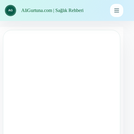
İçeriğe
geç
AliGurtuna.com | Sağlık Rehberi