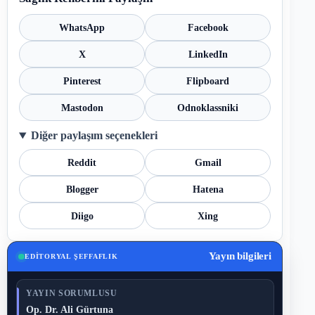
WhatsApp
Facebook
X
LinkedIn
Pinterest
Flipboard
Mastodon
Odnoklassniki
Diğer paylaşım seçenekleri
Reddit
Gmail
Blogger
Hatena
Diigo
Xing
Yayın bilgileri
EDITORYAL ŞEFFAFLIK
YAYIN SORUMLUSU
Op. Dr. Ali Gürtuna