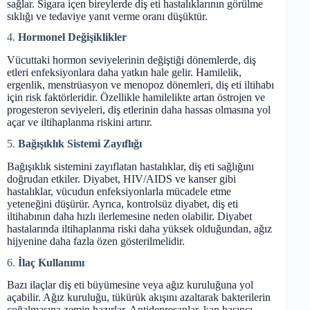
sağlar. Sigara içen bireylerde diş eti hastalıklarının görülme
sıklığı ve tedaviye yanıt verme oranı düşüktür.
4.
Hormonel Değişiklikler
Vücuttaki hormon seviyelerinin değiştiği dönemlerde, diş
etleri enfeksiyonlara daha yatkın hale gelir. Hamilelik,
ergenlik, menstrüasyon ve menopoz dönemleri, diş eti iltihabı
için risk faktörleridir. Özellikle hamilelikte artan östrojen ve
progesteron seviyeleri, diş etlerinin daha hassas olmasına yol
açar ve iltihaplanma riskini artırır.
5.
Bağışıklık Sistemi Zayıflığı
Bağışıklık sistemini zayıflatan hastalıklar, diş eti sağlığını
doğrudan etkiler. Diyabet, HIV/AIDS ve kanser gibi
hastalıklar, vücudun enfeksiyonlarla mücadele etme
yeteneğini düşürür. Ayrıca, kontrolsüz diyabet, diş eti
iltihabının daha hızlı ilerlemesine neden olabilir. Diyabet
hastalarında iltihaplanma riski daha yüksek olduğundan, ağız
hijyenine daha fazla özen gösterilmelidir.
6.
İlaç Kullanımı
Bazı ilaçlar diş eti büyümesine veya ağız kuruluğuna yol
açabilir. Ağız kuruluğu, tükürük akışını azaltarak bakterilerin
çoğalmasına zemin hazırlar. Antidepresanlar, kan basıncı