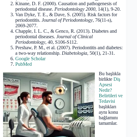
Kinane, D. F. (2000). Causation and pathogenesis of
periodontal disease.
Periodontology 2000
, 14(1), 9-20.
Van Dyke, T. E., & Dave, S. (2005). Risk factors for
periodontitis.
Journal of Periodontology
, 76(11-s),
2069-2077.
Chapple, I. L. C., & Genco, R. (2013). Diabetes and
periodontal diseases.
Journal of Clinical
Periodontology
, 40, S106-S112.
Preshaw, P. M., et al. (2007). Periodontitis and diabetes:
a two-way relationship.
Diabetologia
, 50(1), 21-31.
Google Scholar
PubMed
Bu başlıkla
birlikte
Diş
Apsesi
Nedir?
Belirtileri ve
Tedavisi
başlıkları
aynı konu
bağlamını
tamamlar.