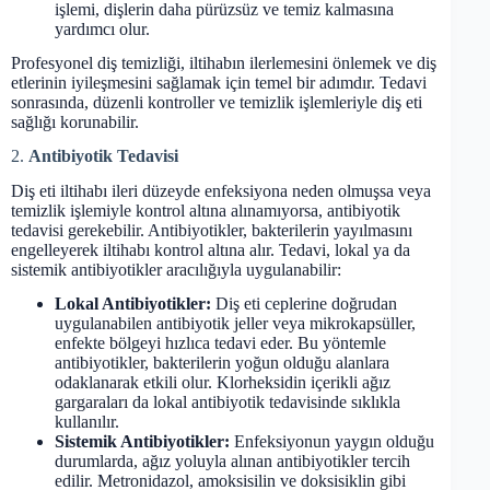
işlemi, dişlerin daha pürüzsüz ve temiz kalmasına
yardımcı olur.
Profesyonel diş temizliği, iltihabın ilerlemesini önlemek ve diş
etlerinin iyileşmesini sağlamak için temel bir adımdır. Tedavi
sonrasında, düzenli kontroller ve temizlik işlemleriyle diş eti
sağlığı korunabilir.
2.
Antibiyotik Tedavisi
Diş eti iltihabı ileri düzeyde enfeksiyona neden olmuşsa veya
temizlik işlemiyle kontrol altına alınamıyorsa, antibiyotik
tedavisi gerekebilir. Antibiyotikler, bakterilerin yayılmasını
engelleyerek iltihabı kontrol altına alır. Tedavi, lokal ya da
sistemik antibiyotikler aracılığıyla uygulanabilir:
Lokal Antibiyotikler:
Diş eti ceplerine doğrudan
uygulanabilen antibiyotik jeller veya mikrokapsüller,
enfekte bölgeyi hızlıca tedavi eder. Bu yöntemle
antibiyotikler, bakterilerin yoğun olduğu alanlara
odaklanarak etkili olur. Klorheksidin içerikli ağız
gargaraları da lokal antibiyotik tedavisinde sıklıkla
kullanılır.
Sistemik Antibiyotikler:
Enfeksiyonun yaygın olduğu
durumlarda, ağız yoluyla alınan antibiyotikler tercih
edilir. Metronidazol, amoksisilin ve doksisiklin gibi