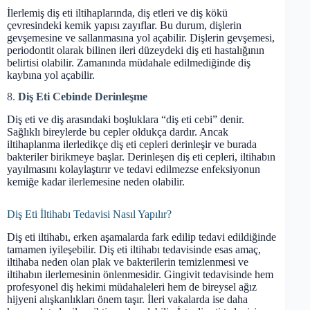
İlerlemiş diş eti iltihaplarında, diş etleri ve diş kökü
çevresindeki kemik yapısı zayıflar. Bu durum, dişlerin
gevşemesine ve sallanmasına yol açabilir. Dişlerin gevşemesi,
periodontit olarak bilinen ileri düzeydeki diş eti hastalığının
belirtisi olabilir. Zamanında müdahale edilmediğinde diş
kaybına yol açabilir.
8.
Diş Eti Cebinde Derinleşme
Diş eti ve diş arasındaki boşluklara “diş eti cebi” denir.
Sağlıklı bireylerde bu cepler oldukça dardır. Ancak
iltihaplanma ilerledikçe diş eti cepleri derinleşir ve burada
bakteriler birikmeye başlar. Derinleşen diş eti cepleri, iltihabın
yayılmasını kolaylaştırır ve tedavi edilmezse enfeksiyonun
kemiğe kadar ilerlemesine neden olabilir.
Diş Eti İltihabı Tedavisi Nasıl Yapılır?
Diş eti iltihabı, erken aşamalarda fark edilip tedavi edildiğinde
tamamen iyileşebilir. Diş eti iltihabı tedavisinde esas amaç,
iltihaba neden olan plak ve bakterilerin temizlenmesi ve
iltihabın ilerlemesinin önlenmesidir. Gingivit tedavisinde hem
profesyonel diş hekimi müdahaleleri hem de bireysel ağız
hijyeni alışkanlıkları önem taşır. İleri vakalarda ise daha