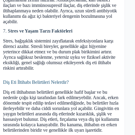
ilaçları ve bazı immünosupresif ilaçlar, diş etlerinde şişlik ve
iltihaplanmaya neden olabilir. Ayrıca, uzun süreli antibiyotik
kullanımı da ağız içi bakteriyel dengenin bozulmasına yol
açabilir.
7.
Stres ve Yaşam Tarzı Faktörleri
Stres, bağışıklık sistemini zayıflatarak enfeksiyonlara karşı
direnci azaltır. Stresli bireyler, genellikle ağız hijyenine
yeterince dikkat etmez ve bu durum plak birikimini artırır.
Ayrıca sağlıksız beslenme, yetersiz uyku ve fiziksel aktivite
eksikliği, genel sağlığı olumsuz etkileyerek diş eti iltihabı
riskini artırabilir.
Diş Eti İltihabı Belirtileri Nelerdir?
Diş eti iltihabının belirtileri genellikle hafif başlar ve bu
nedenle çoğu kişi tarafından fark edilmeyebilir. Ancak, erken
dönemde tespit edilip tedavi edilmediğinde, bu belirtiler hızla
ilerleyebilir ve daha ciddi sorunlara yol açabilir. Gingivitin en
yaygın belirtileri arasında diş etlerinde kızarıklık, şişlik ve
hassasiyet bulunur. Diş etleri, fırçalama veya diş ipi kullanımı
sırasında kolayca kanayabilir. Bu kanama, iltihabın en erken
belirtilerinden biridir ve genellikle ilk uyarı işaretidir.