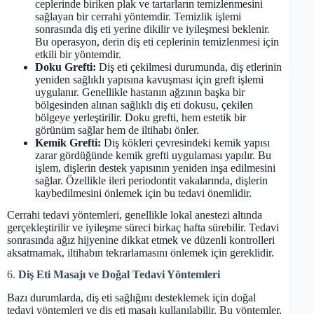
ceplerinde biriken plak ve tartarların temizlenmesini
sağlayan bir cerrahi yöntemdir. Temizlik işlemi
sonrasında diş eti yerine dikilir ve iyileşmesi beklenir.
Bu operasyon, derin diş eti ceplerinin temizlenmesi için
etkili bir yöntemdir.
Doku Grefti:
Diş eti çekilmesi durumunda, diş etlerinin
yeniden sağlıklı yapısına kavuşması için greft işlemi
uygulanır. Genellikle hastanın ağzının başka bir
bölgesinden alınan sağlıklı diş eti dokusu, çekilen
bölgeye yerleştirilir. Doku grefti, hem estetik bir
görünüm sağlar hem de iltihabı önler.
Kemik Grefti:
Diş kökleri çevresindeki kemik yapısı
zarar gördüğünde kemik grefti uygulaması yapılır. Bu
işlem, dişlerin destek yapısının yeniden inşa edilmesini
sağlar. Özellikle ileri periodontit vakalarında, dişlerin
kaybedilmesini önlemek için bu tedavi önemlidir.
Cerrahi tedavi yöntemleri, genellikle lokal anestezi altında
gerçekleştirilir ve iyileşme süreci birkaç hafta sürebilir. Tedavi
sonrasında ağız hijyenine dikkat etmek ve düzenli kontrolleri
aksatmamak, iltihabın tekrarlamasını önlemek için gereklidir.
6.
Diş Eti Masajı ve Doğal Tedavi Yöntemleri
Bazı durumlarda, diş eti sağlığını desteklemek için doğal
tedavi yöntemleri ve diş eti masajı kullanılabilir. Bu yöntemler,