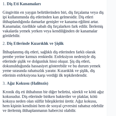
1.
Diş Eti Kanamaları
Gingivitin en yaygın belirtilerinden biri, diş fırçalama veya diş
ipi kullanımında diş etlerinden kan gelmesidir. Diş etleri
iltihaplandığında damarlar genişler ve kanama eğilimi artar.
Kanamalar, özellikle sabah diş fırçalarken fark edilir. İlerlemiş
vakalarda yemek yerken veya kendiliğinden de kanamalar
görülebilir.
2.
Diş Etlerinde Kızarıklık ve Şişlik
İltihaplanmış diş etleri, sağlıklı diş etlerinden farklı olarak
pembe yerine kırmızı renktedir. Enfeksiyon nedeniyle diş
etlerinde şişlik ve dolgunluk hissi oluşur. Şiş diş etleri,
dokunulduğunda hassasiyet gösterebilir ve bu durum yemek
yeme sırasında rahatsızlık yaratır. Kızarıklık ve şişlik, diş
etlerinin enfeksiyona karşı verdiği ilk tepkilerdendir.
3.
Ağız Kokusu (Halitozis)
Kronik diş eti iltihabının bir diğer belirtisi, sürekli ve kötü ağız
kokusudur. Diş etlerinde biriken bakteriler ve plaklar, kötü
kokuya neden olan sülfür bileşiklerini üretir. Ağız kokusu,
hem kişinin kendisini hem de sosyal çevresini rahatsız edebilir
ve ilerlemiş iltihaplanmanın habercisi olabilir.