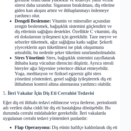
süresi daha uzundur. Sigaranın bırakılması, diş etlerine
giden kan akışını artırır ve iltihaplanmayı önlemeye
yardımcı olur.
Dengeli Beslenme:
Vitamin ve mineraller açısından
zengin beslenmek, bağışıklık sistemini güçlendirir ve
diş etlerinin sağlığını destekler. Özellikle C vitamini, diş
eti dokularının iyileşmesi için gereklidir. Taze meyve ve
sebzeler tüketmek, ağız sağlığına katkı sağlar. Şekerli
yiyeceklerin aşırı tüketilmesi ise plak oluşumunu
artırabilir, bu nedenle şeker tüketimi sınırlandırılmalıdır.
Stres Yönetimi:
Stres, bağışıklık sistemini zayıflatarak
iltihaba karşı vücudun direncini düşürür. Ayrıca stresli
bireyler ağız hijyenine yeterince dikkat etmeyebilir.
Yoga, meditasyon ve fiziksel egzersiz gibi stres
yönetimi yöntemleri, genel sağlığı iyileştirerek diş eti
iltihabının kontrol altına alınmasına yardımcı olabilir.
5.
İleri Vakalar İçin Diş Eti Cerrahisi Tedavisi
Eğer diş eti iltihabı tedavi edilmezse veya ilerlerse, periodontit
adı verilen daha ciddi bir diş eti hastalığına dönüşebilir. Bu
durumda cerrahi müdahaleler gerekebilir. İleri vakalarda
uygulanan cerrahi tedavi yöntemleri şunlardır:
Flap Operasyonu:
Diş etinin hafifçe kaldırılarak diş eti