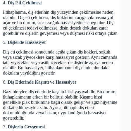
4.
Diş Eti Çekilmesi
İltihaplanma, diş etlerinin diş yüzeyinden çekilmesine neden
olabilir. Diş eti çekilmesi, diş köklerinin açığa çıkmasına yol
açar ve bu durum, sıcak-soğuk hassasiyetine sebep olur. Diş
eti çekilmesi tedavi edilmezse, dişin destek dokuları zarar
görebilir ve dişlerin gevşemesi veya düşmesi riski ortaya çıkar.
5.
Dişlerde Hassasiyet
Diş eti çekilmesi sonucunda açığa çıkan diş kökleri, soğuk
veya sıcak yiyeceklere karşı hassasiyet gösterir. Aynı zamanda
tatlı yiyecekler veya asitli içecekler de dişlerde ağrıya neden
olabilir. Bu hassasiyet, iltihaplanmanın diş etinin altındaki
dokulara yayıldığını gösterir.
6.
Diş Etlerinde Kaşıntı ve Hassasiyet
Bazı bireyler, diş etlerinde kaşıntı hissi yaşayabilir. Bu durum,
iltihaplanmanın erken bir belirtisi olabilir. Kaşıntı hissi
genellikle plak birikimine bağlı olarak gelişir ve ağız hijyenine
dikkat edilmesiyle azalır. Ayrıca, iltihaplı diş etleri
dokunulduğunda veya basınç uygulandığında hassasiyet
gösterebilir.
7.
Dişlerin Gevşemesi