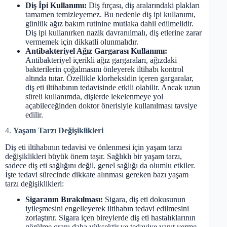
Diş İpi Kullanımı:
Diş fırçası, diş aralarındaki plakları
tamamen temizleyemez. Bu nedenle diş ipi kullanımı,
günlük ağız bakım rutinine mutlaka dahil edilmelidir.
Diş ipi kullanırken nazik davranılmalı, diş etlerine zarar
vermemek için dikkatli olunmalıdır.
Antibakteriyel Ağız Gargarası Kullanımı:
Antibakteriyel içerikli ağız gargaraları, ağızdaki
bakterilerin çoğalmasını önleyerek iltihabı kontrol
altında tutar. Özellikle klorheksidin içeren gargaralar,
diş eti iltihabının tedavisinde etkili olabilir. Ancak uzun
süreli kullanımda, dişlerde lekelenmeye yol
açabileceğinden doktor önerisiyle kullanılması tavsiye
edilir.
4.
Yaşam Tarzı Değişiklikleri
Diş eti iltihabının tedavisi ve önlenmesi için yaşam tarzı
değişiklikleri büyük önem taşır. Sağlıklı bir yaşam tarzı,
sadece diş eti sağlığını değil, genel sağlığı da olumlu etkiler.
İşte tedavi sürecinde dikkate alınması gereken bazı yaşam
tarzı değişiklikleri:
Sigaranın Bırakılması:
Sigara, diş eti dokusunun
iyileşmesini engelleyerek iltihabın tedavi edilmesini
zorlaştırır. Sigara içen bireylerde diş eti hastalıklarının
görülme oranı daha yüksektir ve tedaviye yanıt verme