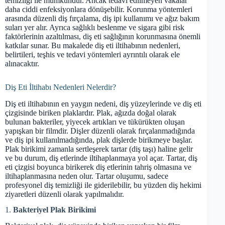
temizliği ile mümkündür. Ancak tedavi edilmeyen vakalar
daha ciddi enfeksiyonlara dönüşebilir. Korunma yöntemleri
arasında düzenli diş fırçalama, diş ipi kullanımı ve ağız bakım
suları yer alır. Ayrıca sağlıklı beslenme ve sigara gibi risk
faktörlerinin azaltılması, diş eti sağlığının korunmasına önemli
katkılar sunar. Bu makalede diş eti iltihabının nedenleri,
belirtileri, teşhis ve tedavi yöntemleri ayrıntılı olarak ele
alınacaktır.
Diş Eti İltihabı Nedenleri Nelerdir?
Diş eti iltihabının en yaygın nedeni, diş yüzeylerinde ve diş eti
çizgisinde biriken plaklardır. Plak, ağızda doğal olarak
bulunan bakteriler, yiyecek artıkları ve tükürükten oluşan
yapışkan bir filmdir. Dişler düzenli olarak fırçalanmadığında
ve diş ipi kullanılmadığında, plak dişlerde birikmeye başlar.
Plak birikimi zamanla sertleşerek tartar (diş taşı) haline gelir
ve bu durum, diş etlerinde iltihaplanmaya yol açar. Tartar, diş
eti çizgisi boyunca birikerek diş etlerinin tahriş olmasına ve
iltihaplanmasına neden olur. Tartar oluşumu, sadece
profesyonel diş temizliği ile giderilebilir, bu yüzden diş hekimi
ziyaretleri düzenli olarak yapılmalıdır.
1.
Bakteriyel Plak Birikimi