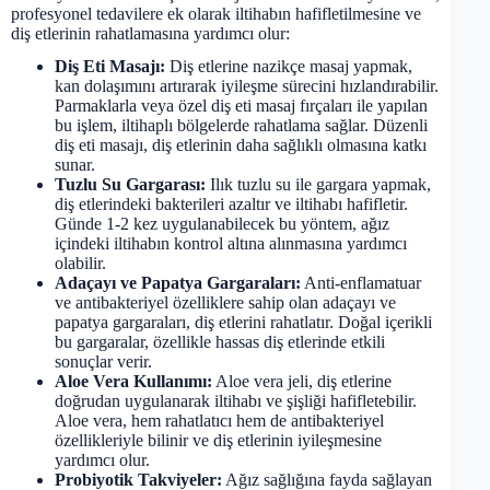
profesyonel tedavilere ek olarak iltihabın hafifletilmesine ve
diş etlerinin rahatlamasına yardımcı olur:
Diş Eti Masajı:
Diş etlerine nazikçe masaj yapmak,
kan dolaşımını artırarak iyileşme sürecini hızlandırabilir.
Parmaklarla veya özel diş eti masaj fırçaları ile yapılan
bu işlem, iltihaplı bölgelerde rahatlama sağlar. Düzenli
diş eti masajı, diş etlerinin daha sağlıklı olmasına katkı
sunar.
Tuzlu Su Gargarası:
Ilık tuzlu su ile gargara yapmak,
diş etlerindeki bakterileri azaltır ve iltihabı hafifletir.
Günde 1-2 kez uygulanabilecek bu yöntem, ağız
içindeki iltihabın kontrol altına alınmasına yardımcı
olabilir.
Adaçayı ve Papatya Gargaraları:
Anti-enflamatuar
ve antibakteriyel özelliklere sahip olan adaçayı ve
papatya gargaraları, diş etlerini rahatlatır. Doğal içerikli
bu gargaralar, özellikle hassas diş etlerinde etkili
sonuçlar verir.
Aloe Vera Kullanımı:
Aloe vera jeli, diş etlerine
doğrudan uygulanarak iltihabı ve şişliği hafifletebilir.
Aloe vera, hem rahatlatıcı hem de antibakteriyel
özellikleriyle bilinir ve diş etlerinin iyileşmesine
yardımcı olur.
Probiyotik Takviyeler:
Ağız sağlığına fayda sağlayan