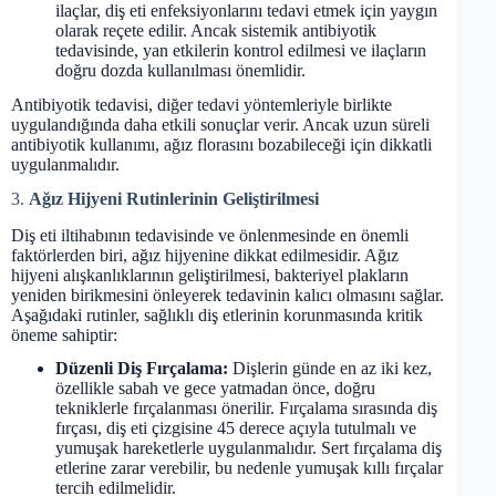
ilaçlar, diş eti enfeksiyonlarını tedavi etmek için yaygın
olarak reçete edilir. Ancak sistemik antibiyotik
tedavisinde, yan etkilerin kontrol edilmesi ve ilaçların
doğru dozda kullanılması önemlidir.
Antibiyotik tedavisi, diğer tedavi yöntemleriyle birlikte
uygulandığında daha etkili sonuçlar verir. Ancak uzun süreli
antibiyotik kullanımı, ağız florasını bozabileceği için dikkatli
uygulanmalıdır.
3.
Ağız Hijyeni Rutinlerinin Geliştirilmesi
Diş eti iltihabının tedavisinde ve önlenmesinde en önemli
faktörlerden biri, ağız hijyenine dikkat edilmesidir. Ağız
hijyeni alışkanlıklarının geliştirilmesi, bakteriyel plakların
yeniden birikmesini önleyerek tedavinin kalıcı olmasını sağlar.
Aşağıdaki rutinler, sağlıklı diş etlerinin korunmasında kritik
öneme sahiptir:
Düzenli Diş Fırçalama:
Dişlerin günde en az iki kez,
özellikle sabah ve gece yatmadan önce, doğru
tekniklerle fırçalanması önerilir. Fırçalama sırasında diş
fırçası, diş eti çizgisine 45 derece açıyla tutulmalı ve
yumuşak hareketlerle uygulanmalıdır. Sert fırçalama diş
etlerine zarar verebilir, bu nedenle yumuşak kıllı fırçalar
tercih edilmelidir.