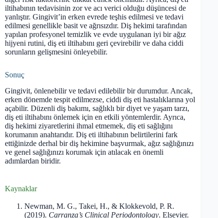
iltihabının tedavisinin zor ve acı verici olduğu düşüncesi de
yanlıştır. Gingivit’in erken evrede teşhis edilmesi ve tedavi
edilmesi genellikle basit ve ağrısızdır. Diş hekimi tarafından
yapılan profesyonel temizlik ve evde uygulanan iyi bir ağız
hijyeni rutini, diş eti iltihabını geri çevirebilir ve daha ciddi
sorunların gelişmesini önleyebilir.
Sonuç
Gingivit, önlenebilir ve tedavi edilebilir bir durumdur. Ancak,
erken dönemde tespit edilmezse, ciddi diş eti hastalıklarına yol
açabilir. Düzenli diş bakımı, sağlıklı bir diyet ve yaşam tarzı,
diş eti iltihabını önlemek için en etkili yöntemlerdir. Ayrıca,
diş hekimi ziyaretlerini ihmal etmemek, diş eti sağlığını
korumanın anahtarıdır. Diş eti iltihabının belirtilerini fark
ettiğinizde derhal bir diş hekimine başvurmak, ağız sağlığınızı
ve genel sağlığınızı korumak için atılacak en önemli
adımlardan biridir.
Kaynaklar
Newman, M. G., Takei, H., & Klokkevold, P. R.
(2019).
Carranza’s Clinical Periodontology
. Elsevier.