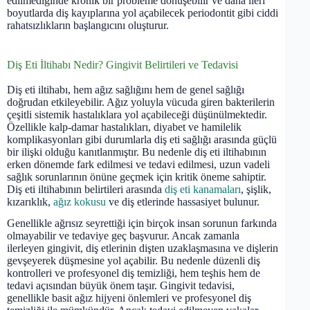
edilmediğinde kronik bir probleme dönüşebilir ve daha ileri
boyutlarda diş kayıplarına yol açabilecek periodontit gibi ciddi
rahatsızlıkların başlangıcını oluşturur.
Diş Eti İltihabı Nedir? Gingivit Belirtileri ve Tedavisi
Diş eti iltihabı, hem ağız sağlığını hem de genel sağlığı
doğrudan etkileyebilir. Ağız yoluyla vücuda giren bakterilerin
çeşitli sistemik hastalıklara yol açabileceği düşünülmektedir.
Özellikle kalp-damar hastalıkları, diyabet ve hamilelik
komplikasyonları gibi durumlarla diş eti sağlığı arasında güçlü
bir ilişki olduğu kanıtlanmıştır. Bu nedenle diş eti iltihabının
erken dönemde fark edilmesi ve tedavi edilmesi, uzun vadeli
sağlık sorunlarının önüne geçmek için kritik öneme sahiptir.
Diş eti iltihabının belirtileri arasında
diş eti kanamaları
, şişlik,
kızarıklık,
ağız kokusu
ve diş etlerinde hassasiyet bulunur.
Genellikle ağrısız seyrettiği için birçok insan sorunun farkında
olmayabilir ve tedaviye geç başvurur. Ancak zamanla
ilerleyen gingivit, diş etlerinin dişten uzaklaşmasına ve dişlerin
gevşeyerek düşmesine yol açabilir. Bu nedenle düzenli diş
kontrolleri ve profesyonel diş temizliği, hem teşhis hem de
tedavi açısından büyük önem taşır. Gingivit tedavisi,
genellikle basit ağız hijyeni önlemleri ve profesyonel diş