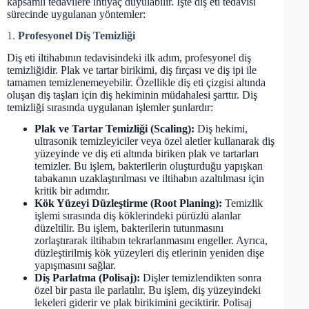
kapsamlı tedavilere ihtiyaç duyulabilir. İşte diş eti tedavisi
sürecinde uygulanan yöntemler:
1.
Profesyonel Diş Temizliği
Diş eti iltihabının tedavisindeki ilk adım, profesyonel diş
temizliğidir. Plak ve tartar birikimi, diş fırçası ve diş ipi ile
tamamen temizlenemeyebilir. Özellikle diş eti çizgisi altında
oluşan diş taşları için diş hekiminin müdahalesi şarttır. Diş
temizliği sırasında uygulanan işlemler şunlardır:
Plak ve Tartar Temizliği (Scaling):
Diş hekimi,
ultrasonik temizleyiciler veya özel aletler kullanarak diş
yüzeyinde ve diş eti altında biriken plak ve tartarları
temizler. Bu işlem, bakterilerin oluşturduğu yapışkan
tabakanın uzaklaştırılması ve iltihabın azaltılması için
kritik bir adımdır.
Kök Yüzeyi Düzleştirme (Root Planing):
Temizlik
işlemi sırasında diş köklerindeki pürüzlü alanlar
düzeltilir. Bu işlem, bakterilerin tutunmasını
zorlaştırarak iltihabın tekrarlanmasını engeller. Ayrıca,
düzleştirilmiş kök yüzeyleri diş etlerinin yeniden dişe
yapışmasını sağlar.
Diş Parlatma (Polisaj):
Dişler temizlendikten sonra
özel bir pasta ile parlatılır. Bu işlem, diş yüzeyindeki
lekeleri giderir ve plak birikimini geciktirir. Polisaj