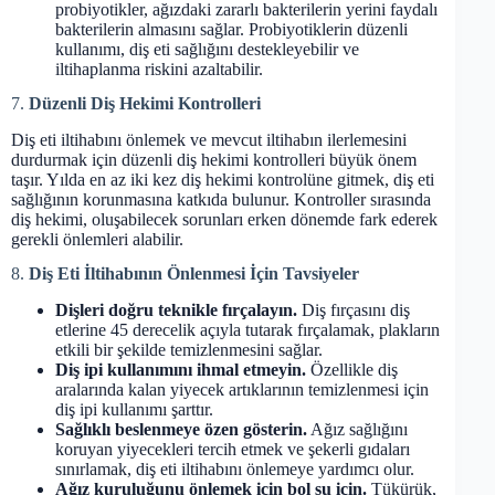
probiyotikler, ağızdaki zararlı bakterilerin yerini faydalı
bakterilerin almasını sağlar. Probiyotiklerin düzenli
kullanımı, diş eti sağlığını destekleyebilir ve
iltihaplanma riskini azaltabilir.
7.
Düzenli Diş Hekimi Kontrolleri
Diş eti iltihabını önlemek ve mevcut iltihabın ilerlemesini
durdurmak için düzenli diş hekimi kontrolleri büyük önem
taşır. Yılda en az iki kez diş hekimi kontrolüne gitmek, diş eti
sağlığının korunmasına katkıda bulunur. Kontroller sırasında
diş hekimi, oluşabilecek sorunları erken dönemde fark ederek
gerekli önlemleri alabilir.
8.
Diş Eti İltihabının Önlenmesi İçin Tavsiyeler
Dişleri doğru teknikle fırçalayın.
Diş fırçasını diş
etlerine 45 derecelik açıyla tutarak fırçalamak, plakların
etkili bir şekilde temizlenmesini sağlar.
Diş ipi kullanımını ihmal etmeyin.
Özellikle diş
aralarında kalan yiyecek artıklarının temizlenmesi için
diş ipi kullanımı şarttır.
Sağlıklı beslenmeye özen gösterin.
Ağız sağlığını
koruyan yiyecekleri tercih etmek ve şekerli gıdaları
sınırlamak, diş eti iltihabını önlemeye yardımcı olur.
Ağız kuruluğunu önlemek için bol su için.
Tükürük,