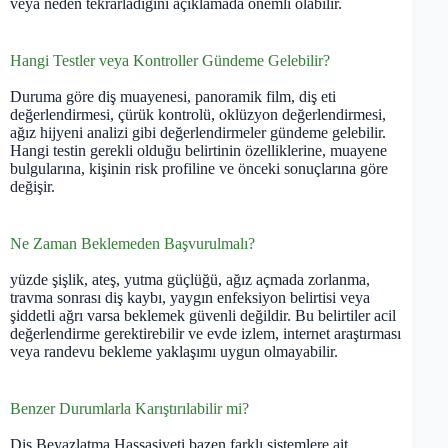
veya neden tekrarladığını açıklamada önemli olabilir.
Hangi Testler veya Kontroller Gündeme Gelebilir?
Duruma göre diş muayenesi, panoramik film, diş eti
değerlendirmesi, çürük kontrolü, oklüzyon değerlendirmesi,
ağız hijyeni analizi gibi değerlendirmeler gündeme gelebilir.
Hangi testin gerekli olduğu belirtinin özelliklerine, muayene
bulgularına, kişinin risk profiline ve önceki sonuçlarına göre
değişir.
Ne Zaman Beklemeden Başvurulmalı?
yüzde şişlik, ateş, yutma güçlüğü, ağız açmada zorlanma,
travma sonrası diş kaybı, yaygın enfeksiyon belirtisi veya
şiddetli ağrı varsa beklemek güvenli değildir. Bu belirtiler acil
değerlendirme gerektirebilir ve evde izlem, internet araştırması
veya randevu bekleme yaklaşımı uygun olmayabilir.
Benzer Durumlarla Karıştırılabilir mi?
Diş Beyazlatma Hassasiyeti bazen farklı sistemlere ait