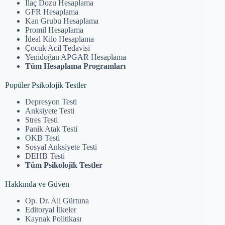
İlaç Dozu Hesaplama
GFR Hesaplama
Kan Grubu Hesaplama
Promil Hesaplama
İdeal Kilo Hesaplama
Çocuk Acil Tedavisi
Yenidoğan APGAR Hesaplama
Tüm Hesaplama Programları
Popüler Psikolojik Testler
Depresyon Testi
Anksiyete Testi
Stres Testi
Panik Atak Testi
OKB Testi
Sosyal Anksiyete Testi
DEHB Testi
Tüm Psikolojik Testler
Hakkında ve Güven
Op. Dr. Ali Gürtuna
Editoryal İlkeler
Kaynak Politikası