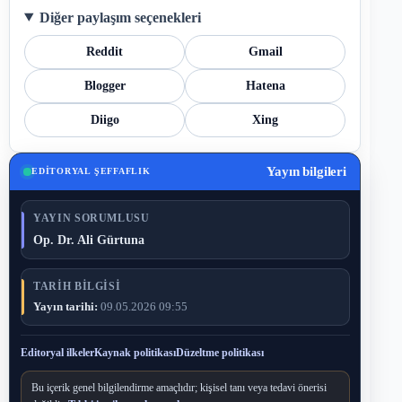
Diğer paylaşım seçenekleri
Reddit
Gmail
Blogger
Hatena
Diigo
Xing
Yayın bilgileri
EDITORYAL ŞEFFAFLIK
YAYIN SORUMLUSU
Op. Dr. Ali Gürtuna
TARIH BILGISI
Yayın tarihi:
09.05.2026 09:55
Editoryal ilkeler
Kaynak politikası
Düzeltme politikası
Bu içerik genel bilgilendirme amaçlıdır; kişisel tanı veya tedavi önerisi