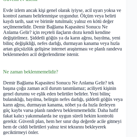
Evde izlem ancak kişi genel olarak iyiyse, acil uyarı yoksa ve
kontrol zamanı belirlenmişse uygundur. Ölçüm veya belirti
kaydı tarih, saat ve birimle tutulmalı; yalnız en kötü değer
seçilmemelidir. Demir Bağlama Kapasitesi Sonucu Ne
Anlama Gelir? için reçeteli ilaçların dozu kendi kendine
değiştirilmez. Şiddetli göğüs ya da karın ağrısı, bayılma, yeni
bilinç değişikliği, nefes darlığı, durmayan kanama veya hızla
artan güçsüzlük gelişirse internet araştırması ve planlı randevu
beklenmeden acil değerlendirme istenir.
Ne zaman beklenmemelidir?
Demir Bağlama Kapasitesi Sonucu Ne Anlama Gelir? tek
başına çoğu zaman acil durum tanımlamaz; aciliyeti kişinin
genel durumu ve eşlik eden belirtiler belirler. Yeni bilinç
bulanıklığı, bayılma, belirgin nefes darlığı, şiddetli göğüs veya
karın ağrısı, durmayan kanama, nöbet ya da hızla ilerleyen
güç kaybı varsa planlı randevu beklenmemelidir. Daha hafif
fakat kalıcı yakınmalarda ise uygun süreli hekim kontrolü
gerekir. Güvenli plan, hem her sınır dışı değerde acile gitmeyi
hem de ciddi belirtileri yalnız test tekrarını bekleyerek
geciktirmeyi önler.