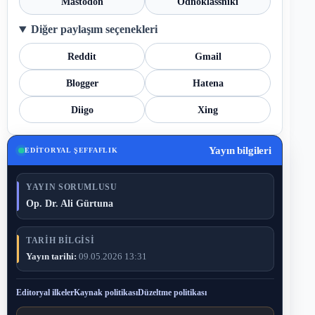
Mastodon
Odnoklassniki
Diğer paylaşım seçenekleri
Reddit
Gmail
Blogger
Hatena
Diigo
Xing
Yayın bilgileri
EDITORYAL ŞEFFAFLIK
YAYIN SORUMLUSU
Op. Dr. Ali Gürtuna
TARIH BILGISI
Yayın tarihi:
09.05.2026 13:31
Editoryal ilkeler
Kaynak politikası
Düzeltme politikası