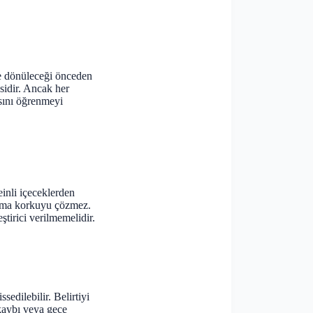
e dönüleceği önceden
esidir. Ancak her
sını öğrenmeyi
einli içeceklerden
lanma korkuyu çözmez.
tirici verilmemelidir.
sedilebilir. Belirtiyi
kaybı veya gece