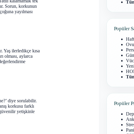
 Yatılı kalamamak tek
Tüm
dır. Sorun, korkunun
n çoğuna yayılması
Popüler S
Haf
Ovu
Pers
 Yaş ilerledikçe kısa
Gün
rı olması, aylarca
Vüc
 değerlendirme
Yen
HOM
Tüm
?’ diye sorulabilir.
Popüler P
anış korkusu farklı
üvenilir yetişkinle
Dep
Anks
Stre
Pani