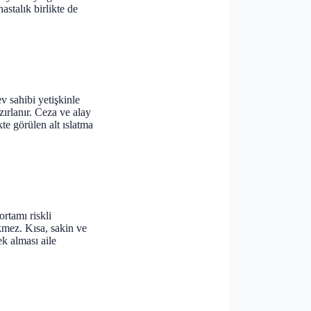
astalık birlikte de
v sahibi yetişkinle
zırlanır. Ceza ve alay
te görülen alt ıslatma
rtamı riskli
mez. Kısa, sakin ve
ek alması aile