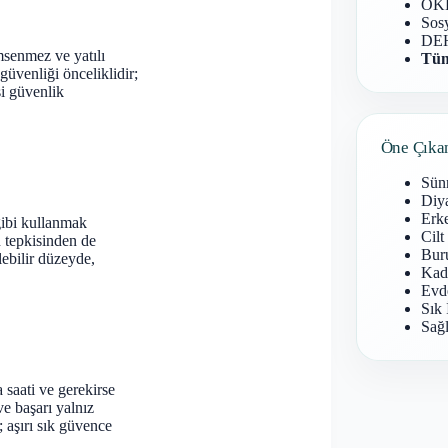
OKB
Sosy
DEH
msenmez ve yatılı
Tüm
üvenliği önceliklidir;
i güvenlik
Öne Çıka
Sün
Diy
Erke
gibi kullanmak
Cilt
n tepkisinden de
Buru
lebilir düzeyde,
Kad
Evd
Sık 
Sağl
saati ve gerekirse
e başarı yalnız
 aşırı sık güvence