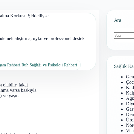
Kalma Korkusu Şiddetliyse
Ara
ademeli alıştırma, uyku ve profesyonel destek
Sonuç
bulunamad
aşam Rehberi
,
Ruh Sağlığı ve Psikoloji Rehberi
Sağlık Ka
Gen
Çoc
 olabilir; fakat
Kadı
ınma varsa baskıyla
Kal
ı ve yaşına
Ağız
Diy
Gast
Derm
Ürol
Nöro
Vita