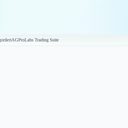
orileri
AGProLabs Trading Suite