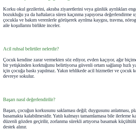
Korku okul gezilerini, akraba ziyaretlerini veya günlük ayrılıkları eng
bozukluğu ya da haftalarca süren kaçınma yapıyorsa değerlendirme
çocukla ve bakım verenlerle görüşerek ayrılma kaygısı, travma, nöroge
aile koşullarını birlikte inceler.
Acil ruhsal belirtiler nelerdir?
Çocuk kendine zarar vermekten söz ediyor, evden kaçıyor, ağır biçi
bir yetişkinden korktuğunu belirtiyorsa güvenli ortam sağlanıp hızlı y
için çocuğa baskı yapılmaz. Yakın tehlikede acil hizmetler ve çocuk
devreye sokulur.
Başarı nasıl değerlendirilir?
Başarı, çocuğun korkusunu saklaması değil; duygusunu anlatması, pl
basamakta kalabilmesidir. Yatılı kalmayı tamamlamasa bile ilerleme ka
düzenli gözden geçirilir, zorlanma sürekli artıyorsa basamak küçültül
destek alınır.