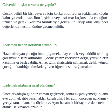
Güvenlik kuşkusu varsa ne yapılır?
Çocuk belirli bir kişi veya ev için korku bildiriyorsa açıklaması küçü
kalmaya zorlanmaz. İhmal, şiddet veya istismar kuşkusunda çocuğun g
uzman ve gerekli koruma birimleriyle görüşülür. ‘Ayıp olur’ düşünces
değerlendirmesinin önüne geçmemelidir.
Zorlamak neden korkuyu artırabilir?
Hazır olmayan çocuğu bırakıp gitmek, alay etmek veya ödülü tehdit 
çaresizlik hissini artırabilir. Çocuk yalnız korkudan değil, yetişkinleri
kaçınmaya başlayabilir. Amaç tüm rahatsızlığı sıfırlamak değil; yöneti
çocuğun katıldığı adımlarla güven öğrenmesini sağlamaktır.
Kademeli alıştırma nasıl planlanır?
Önce arkadaşla gündüz zaman geçirmek, sonra akşam yemeği, pijama 
eve dönmek gibi basamaklar kurulabilir. Her adım önceden açıklanır v
geceyi tamamlamakla ölçülmez. Aynı basamak birkaç kez denenebilir;
arama ise yavaşça azaltılır.