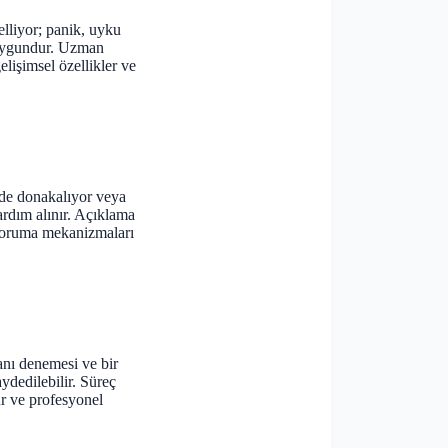
elliyor; panik, uyku
 uygundur. Uzman
lişimsel özellikler ve
mde donakalıyor veya
ardım alınır. Açıklama
 koruma mekanizmaları
anı denemesi ve bir
ydedilebilir. Süreç
ür ve profesyonel