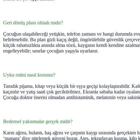
Geri dönüş planı olmalı mıdır?
Çocuğun ulaşabileceği yetişkin, telefon zamanı ve hangi durumda ev
belirlenebilir. Bu plan gizli kaçış değil, öngörülebilir güvenlik çerçev
küçük rahatsızlıkta anında alma sözü, kaygının kendi kendine azalma
engelleyebilir; sınırlar çocuğun yaşıyla uyarlanır.
Uyku rutini nasıl korunur?
Tanıdık pijama, kitap veya küçük bir eşya geçişi kolaylaştırabilir. Kaf
kaçınılır ve yatış saati çok geciktirilmez. Ekranla sabaha kadar oya
Çocuğa doktor önerisi olmadan antihistaminik, melatonin veya sakinleş
Bedensel yakınmalar gerçek midir?
Karın ağrısı, bulantı, baş ağrısı ve çarpıntı kaygı sırasında gerçekten his
‘numara’ diye nitelemek güveni bozar. Ateş, tekrarlayan kusma, kilo 