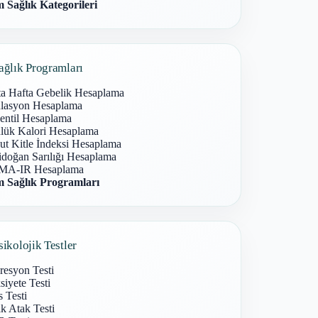
 Sağlık Kategorileri
ağlık Programları
ta Hafta Gebelik Hesaplama
lasyon Hesaplama
entil Hesaplama
lük Kalori Hesaplama
ut Kitle İndeksi Hesaplama
idoğan Sarılığı Hesaplama
A-IR Hesaplama
 Sağlık Programları
sikolojik Testler
resyon Testi
iyete Testi
s Testi
k Atak Testi