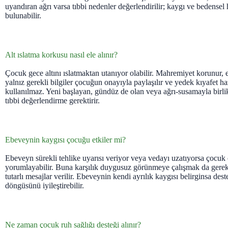
uyandıran ağrı varsa tıbbi nedenler değerlendirilir; kaygı ve bedensel h
bulunabilir.
Alt ıslatma korkusu nasıl ele alınır?
Çocuk gece altını ıslatmaktan utanıyor olabilir. Mahremiyet korunur, e
yalnız gerekli bilgiler çocuğun onayıyla paylaşılır ve yedek kıyafet ha
kullanılmaz. Yeni başlayan, gündüz de olan veya ağrı-susamayla birlik
tıbbi değerlendirme gerektirir.
Ebeveynin kaygısı çocuğu etkiler mi?
Ebeveyn sürekli tehlike uyarısı veriyor veya vedayı uzatıyorsa çocuk o
yorumlayabilir. Buna karşılık duygusuz görünmeye çalışmak da gerek
tutarlı mesajlar verilir. Ebeveynin kendi ayrılık kaygısı belirginsa dest
döngüsünü iyileştirebilir.
Ne zaman çocuk ruh sağlığı desteği alınır?