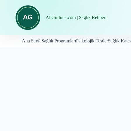
İçeriğe
geç
AliGurtuna.com | Sağlık Rehberi
Ana Sayfa
Sağlık Programları
Psikolojik Testler
Sağlık Kateg