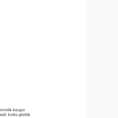
güvenlik kaygısı
lmalı; korku günlük