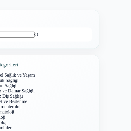
ı
tegorileri
el Sağlık ve Yaşam
uk Sağlığı
n Sağlığı
p ve Damar Sağlığı
 Diş Sağlığı
et ve Beslenme
roenteroloji
atoloji
oji
loji
minler