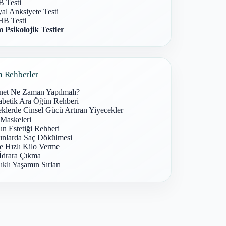
 Testi
al Anksiyete Testi
B Testi
 Psikolojik Testler
n Rehberler
net Ne Zaman Yapılmalı?
abetik Ara Öğün Rehberi
klerde Cinsel Gücü Artıran Yiyecekler
 Maskeleri
n Estetiği Rehberi
ınlarda Saç Dökülmesi
e Hızlı Kilo Verme
İdrara Çıkma
ıklı Yaşamın Sırları