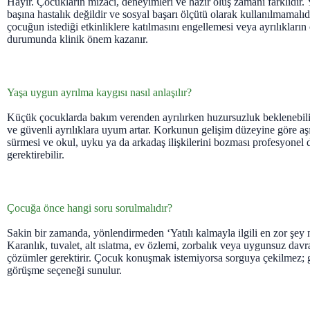
Hayır. Çocukların mizacı, deneyimleri ve hazır oluş zamanı farklıdır.
başına hastalık değildir ve sosyal başarı ölçütü olarak kullanılmamalı
çocuğun istediği etkinliklere katılmasını engellemesi veya ayrılıkları
durumunda klinik önem kazanır.
Yaşa uygun ayrılma kaygısı nasıl anlaşılır?
Küçük çocuklarda bakım verenden ayrılırken huzursuzluk beklenebilir.
ve güvenli ayrılıklara uyum artar. Korkunun gelişim düzeyine göre aşı
sürmesi ve okul, uyku ya da arkadaş ilişkilerini bozması profesyonel
gerektirebilir.
Çocuğa önce hangi soru sorulmalıdır?
Sakin bir zamanda, yönlendirmeden ‘Yatılı kalmayla ilgili en zor şey ne
Karanlık, tuvalet, alt ıslatma, ev özlemi, zorbalık veya uygunsuz davr
çözümler gerektirir. Çocuk konuşmak istemiyorsa sorguya çekilmez; g
görüşme seçeneği sunulur.