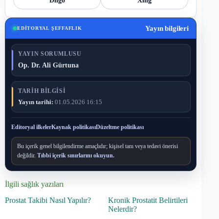
Diigo
Xing
Yayın bilgileri
EDITORYAL ŞEFFAFLIK
YAYIN SORUMLUSU
Op. Dr. Ali Gürtuna
TARIH BILGISI
Yayın tarihi:
01.05.2026 16:15
Editoryal ilkeler
Kaynak politikası
Düzeltme politikası
Bu içerik genel bilgilendirme amaçlıdır; kişisel tanı veya tedavi önerisi
değildir.
Tıbbi içerik sınırlarını okuyun.
İlgili sağlık yazıları
Prostat Takibi Nasıl Yapılır?
Kronik Prostatit Belirtileri
Nelerdir?