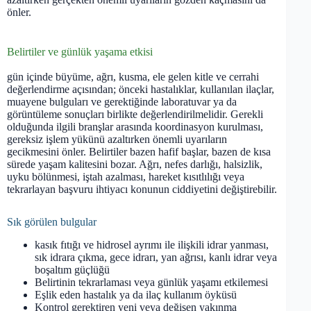
önler.
Belirtiler ve günlük yaşama etkisi
gün içinde büyüme, ağrı, kusma, ele gelen kitle ve cerrahi
değerlendirme açısından; önceki hastalıklar, kullanılan ilaçlar,
muayene bulguları ve gerektiğinde laboratuvar ya da
görüntüleme sonuçları birlikte değerlendirilmelidir. Gerekli
olduğunda ilgili branşlar arasında koordinasyon kurulması,
gereksiz işlem yükünü azaltırken önemli uyarıların
gecikmesini önler. Belirtiler bazen hafif başlar, bazen de kısa
sürede yaşam kalitesini bozar. Ağrı, nefes darlığı, halsizlik,
uyku bölünmesi, iştah azalması, hareket kısıtlılığı veya
tekrarlayan başvuru ihtiyacı konunun ciddiyetini değiştirebilir.
Sık görülen bulgular
kasık fıtığı ve hidrosel ayrımı ile ilişkili idrar yanması,
sık idrara çıkma, gece idrarı, yan ağrısı, kanlı idrar veya
boşaltım güçlüğü
Belirtinin tekrarlaması veya günlük yaşamı etkilemesi
Eşlik eden hastalık ya da ilaç kullanım öyküsü
Kontrol gerektiren yeni veya değişen yakınma