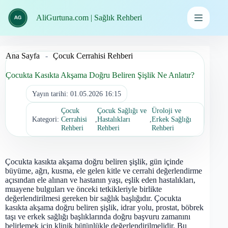
İçeriğe
geç
AliGurtuna.com | Sağlık Rehberi
Ana Sayfa
-
Çocuk Cerrahisi Rehberi
Çocukta Kasıkta Akşama Doğru Beliren Şişlik Ne Anlatır?
Yayın tarihi:
01.05.2026 16:15
Çocuk
Çocuk Sağlığı ve
Üroloji ve
Kategori:
Cerrahisi
,
Hastalıkları
,
Erkek Sağlığı
Rehberi
Rehberi
Rehberi
Çocukta kasıkta akşama doğru beliren şişlik, gün içinde
büyüme, ağrı, kusma, ele gelen kitle ve cerrahi değerlendirme
açısından ele alınan ve hastanın yaşı, eşlik eden hastalıkları,
muayene bulguları ve önceki tetkikleriyle birlikte
değerlendirilmesi gereken bir sağlık başlığıdır. Çocukta
kasıkta akşama doğru beliren şişlik, idrar yolu, prostat, böbrek
taşı ve erkek sağlığı başlıklarında doğru başvuru zamanını
belirlemek için klinik bütünlükle değerlendirilmelidir. Bu