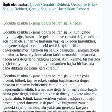
İlgili okumalar:
Çocuk Cerrahisi Rehberi
,
Üroloji ve Erkek
Sağlığı Rehberi
,
Çocuk Sağlığı ve Hastalıkları Rehberi
.
Çocukta kasıkta akşama doğru beliren şişlik nedir?
Çocukta kasıkta akşama doğru beliren şişlik, gün içinde
büyüme, ağrı, kusma, ele gelen kitle ve cerrahi değerlendirme
açısından ele alınan ve hastanın yaşı, eşlik eden hastalıkları,
muayene bulguları ve önceki tetkikleriyle birlikte
değerlendirilmesi gereken bir sağlık başlığıdır. Tanımın doğru
kurulması, benzer yakınmaların farklı uzmanlık alanlarında
neden ayrı değerlendirildiğini açıklar. Aynı kelime, bir hastada
geçici ve iyi huylu bir tabloyu anlatırken başka bir hastada
daha dikkatli inceleme gerektirebilir.
Çocukta kasıkta akşama doğru beliren şişlik, idrar yolu,
prostat, böbrek taşı ve erkek sağlığı başlıklarında doğru
başvuru zamanını belirlemek için klinik bütünlükle
değerlendirilmelidir. Bu nedenle değerlendirme yalnız başlık
adına göre değil, klinik tablo ve risk düzeyi dikkate alınarak
yapılmalıdır. Klinik karar verirken yalnız başlığın adı değil;
hastanın genel durumu, risk profili ve bulgunun zaman
içindeki seyri önemlidir. Bu yaklaşım gereksiz kaygıyı
azaltırken gerçekten önemli uyarıların gözden kaçmasını da