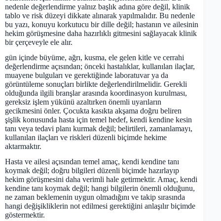
nedenle değerlendirme yalnız başlık adına göre değil, klinik
tablo ve risk düzeyi dikkate alınarak yapılmalıdır. Bu nedenle
bu yazı, konuyu korkutucu bir dille değil; hastanın ve ailesinin
hekim görüşmesine daha hazırlıklı gitmesini sağlayacak klinik
bir çerçeveyle ele alır.
gün içinde büyüme, ağrı, kusma, ele gelen kitle ve cerrahi
değerlendirme açısından; önceki hastalıklar, kullanılan ilaçlar,
muayene bulguları ve gerektiğinde laboratuvar ya da
görüntüleme sonuçları birlikte değerlendirilmelidir. Gerekli
olduğunda ilgili branşlar arasında koordinasyon kurulması,
gereksiz işlem yükünü azaltırken önemli uyarıların
gecikmesini önler. Çocukta kasıkta akşama doğru beliren
şişlik konusunda hasta için temel hedef, kendi kendine kesin
tanı veya tedavi planı kurmak değil; belirtileri, zamanlamayı,
kullanılan ilaçları ve riskleri düzenli biçimde hekime
aktarmaktır.
Hasta ve ailesi açısından temel amaç, kendi kendine tanı
koymak değil; doğru bilgileri düzenli biçimde hazırlayıp
hekim görüşmesini daha verimli hale getirmektir. Amaç, kendi
kendine tanı koymak değil; hangi bilgilerin önemli olduğunu,
ne zaman beklemenin uygun olmadığını ve takip sırasında
hangi değişikliklerin not edilmesi gerektiğini anlaşılır biçimde
göstermektir.