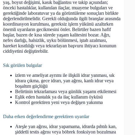
yaş, boyut değişimi, kasık bağlantısı ve takip açısından;
önceki hastalıklar, kullanılan ilaçlar, muayene bulguları ve
gerektiğinde laboratuvar ya da görüntüleme sonuçları birlikte
değerlendirilmelidir. Gerekli olduğunda ilgili branşlar arasında
koordinasyon kurulması, gereksiz işlem yükünü azaltırken
önemli uyarıların gecikmesini önler. Belirtiler bazen hafif
başlar, bazen de kısa sürede yaşam kalitesini bozar. Ağrı,
nefes darlığı, halsizlik, uyku bölünmesi, iştah azalması,
hareket kısıtlılığı veya tekrarlayan başvuru ihtiyacı konunun
ciddiyetini değiştirebilir.
Sık görülen bulgular
izlem ve ameliyat ayrımı ile ilişkili idrar yanması, sık
idrara çıkma, gece idrarı, yan ağrısı, kanlı idrar veya
boşaltım güçlüğü
Belirtinin tekrarlaması veya günlük yaşamı etkilemesi
Eşlik eden hastalık ya da ilaç kullanım öyküsü
Kontrol gerektiren yeni veya değişen yakınma
Daha erken değerlendirme gerektiren uyarılar
Ateşle yan ağrısı, idrar yapamama, idrarda pıhtılı kan,
şiddetli testis ağrısı veya böbrek fonksiyon bozulması