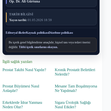
Op. Dr. Ali Gürtuna
TARIH BILGISI
Yayın tarihi:
01.05.2026 18:59
Editoryal ilkeler
Kaynak politikası
Düzeltme politikası
Bu içerik genel bilgilendirme amaçlıdır; kişisel tanı veya tedavi önerisi
değildir.
Tıbbi içerik sınırlarını okuyun.
İlgili sağlık yazıları
Prostat Takibi Nasıl Yapılır?
Kronik Prostatit Belirtileri
Nelerdir?
Prostat Büyümesi Nasıl
Mesane Tam Boşalmıyorsa
Anlaşılır?
Ne Yapılmalı?
Erkeklerde İdrar Yanması
Sigara Ürolojik Sağlığı
Neden Olur?
Nasıl Etkiler?