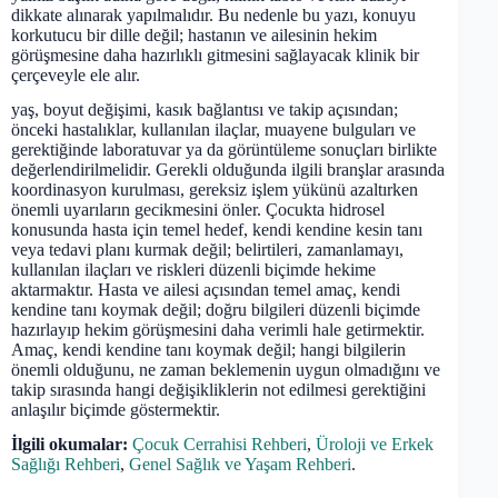
dikkate alınarak yapılmalıdır. Bu nedenle bu yazı, konuyu
korkutucu bir dille değil; hastanın ve ailesinin hekim
görüşmesine daha hazırlıklı gitmesini sağlayacak klinik bir
çerçeveyle ele alır.
yaş, boyut değişimi, kasık bağlantısı ve takip açısından;
önceki hastalıklar, kullanılan ilaçlar, muayene bulguları ve
gerektiğinde laboratuvar ya da görüntüleme sonuçları birlikte
değerlendirilmelidir. Gerekli olduğunda ilgili branşlar arasında
koordinasyon kurulması, gereksiz işlem yükünü azaltırken
önemli uyarıların gecikmesini önler. Çocukta hidrosel
konusunda hasta için temel hedef, kendi kendine kesin tanı
veya tedavi planı kurmak değil; belirtileri, zamanlamayı,
kullanılan ilaçları ve riskleri düzenli biçimde hekime
aktarmaktır. Hasta ve ailesi açısından temel amaç, kendi
kendine tanı koymak değil; doğru bilgileri düzenli biçimde
hazırlayıp hekim görüşmesini daha verimli hale getirmektir.
Amaç, kendi kendine tanı koymak değil; hangi bilgilerin
önemli olduğunu, ne zaman beklemenin uygun olmadığını ve
takip sırasında hangi değişikliklerin not edilmesi gerektiğini
anlaşılır biçimde göstermektir.
İlgili okumalar:
Çocuk Cerrahisi Rehberi
,
Üroloji ve Erkek
Sağlığı Rehberi
,
Genel Sağlık ve Yaşam Rehberi
.