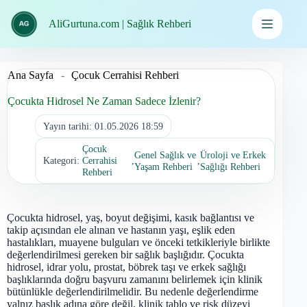
İçeriğe
geç
AliGurtuna.com | Sağlık Rehberi
Ana Sayfa
-
Çocuk Cerrahisi Rehberi
Çocukta Hidrosel Ne Zaman Sadece İzlenir?
Yayın tarihi:
01.05.2026 18:59
Çocuk
Genel Sağlık ve
Üroloji ve Erkek
Kategori:
Cerrahisi
,
,
Yaşam Rehberi
Sağlığı Rehberi
Rehberi
Çocukta hidrosel, yaş, boyut değişimi, kasık bağlantısı ve
takip açısından ele alınan ve hastanın yaşı, eşlik eden
hastalıkları, muayene bulguları ve önceki tetkikleriyle birlikte
değerlendirilmesi gereken bir sağlık başlığıdır. Çocukta
hidrosel, idrar yolu, prostat, böbrek taşı ve erkek sağlığı
başlıklarında doğru başvuru zamanını belirlemek için klinik
bütünlükle değerlendirilmelidir. Bu nedenle değerlendirme
yalnız başlık adına göre değil, klinik tablo ve risk düzeyi