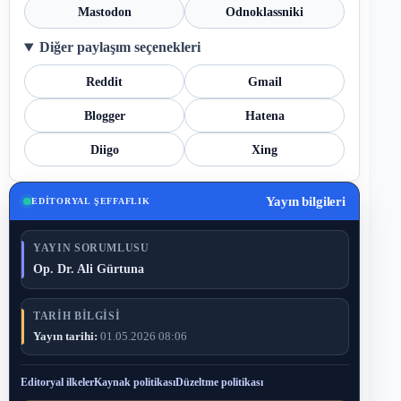
Mastodon
Odnoklassniki
Diğer paylaşım seçenekleri
Reddit
Gmail
Blogger
Hatena
Diigo
Xing
Yayın bilgileri
EDITORYAL ŞEFFAFLIK
YAYIN SORUMLUSU
Op. Dr. Ali Gürtuna
TARIH BILGISI
Yayın tarihi:
01.05.2026 08:06
Editoryal ilkeler
Kaynak politikası
Düzeltme politikası