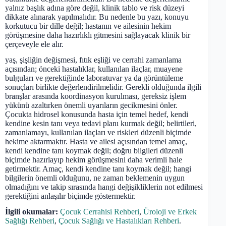
yalnız başlık adına göre değil, klinik tablo ve risk düzeyi
dikkate alınarak yapılmalıdır. Bu nedenle bu yazı, konuyu
korkutucu bir dille değil; hastanın ve ailesinin hekim
görüşmesine daha hazırlıklı gitmesini sağlayacak klinik bir
çerçeveyle ele alır.
yaş, şişliğin değişmesi, fıtık eşliği ve cerrahi zamanlama
açısından; önceki hastalıklar, kullanılan ilaçlar, muayene
bulguları ve gerektiğinde laboratuvar ya da görüntüleme
sonuçları birlikte değerlendirilmelidir. Gerekli olduğunda ilgili
branşlar arasında koordinasyon kurulması, gereksiz işlem
yükünü azaltırken önemli uyarıların gecikmesini önler.
Çocukta hidrosel konusunda hasta için temel hedef, kendi
kendine kesin tanı veya tedavi planı kurmak değil; belirtileri,
zamanlamayı, kullanılan ilaçları ve riskleri düzenli biçimde
hekime aktarmaktır. Hasta ve ailesi açısından temel amaç,
kendi kendine tanı koymak değil; doğru bilgileri düzenli
biçimde hazırlayıp hekim görüşmesini daha verimli hale
getirmektir. Amaç, kendi kendine tanı koymak değil; hangi
bilgilerin önemli olduğunu, ne zaman beklemenin uygun
olmadığını ve takip sırasında hangi değişikliklerin not edilmesi
gerektiğini anlaşılır biçimde göstermektir.
İlgili okumalar:
Çocuk Cerrahisi Rehberi
,
Üroloji ve Erkek
Sağlığı Rehberi
,
Çocuk Sağlığı ve Hastalıkları Rehberi
.