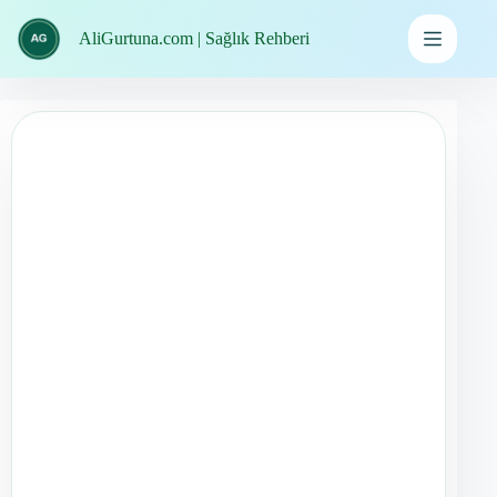
İçeriğe
geç
AliGurtuna.com | Sağlık Rehberi