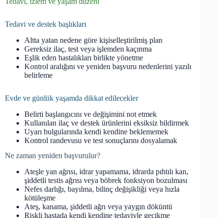
Tedavi, izlem ve yaşam düzeni
Tedavi ve destek başlıkları
Altta yatan nedene göre kişiselleştirilmiş plan
Gereksiz ilaç, test veya işlemden kaçınma
Eşlik eden hastalıkları birlikte yönetme
Kontrol aralığını ve yeniden başvuru nedenlerini yazılı
belirleme
Evde ve günlük yaşamda dikkat edilecekler
Belirti başlangıcını ve değişimini not etmek
Kullanılan ilaç ve destek ürünlerini eksiksiz bildirmek
Uyarı bulgularında kendi kendine beklememek
Kontrol randevusu ve test sonuçlarını dosyalamak
Ne zaman yeniden başvurulur?
Ateşle yan ağrısı, idrar yapamama, idrarda pıhtılı kan,
şiddetli testis ağrısı veya böbrek fonksiyon bozulması
Nefes darlığı, bayılma, bilinç değişikliği veya hızla
kötüleşme
Ateş, kanama, şiddetli ağrı veya yaygın döküntü
Riskli hastada kendi kendine tedaviyle gecikme