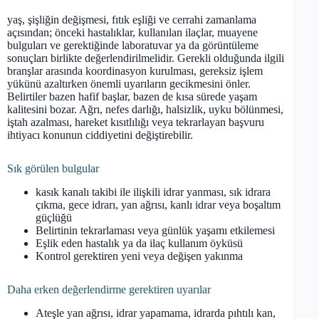
yaş, şişliğin değişmesi, fıtık eşliği ve cerrahi zamanlama
açısından; önceki hastalıklar, kullanılan ilaçlar, muayene
bulguları ve gerektiğinde laboratuvar ya da görüntüleme
sonuçları birlikte değerlendirilmelidir. Gerekli olduğunda ilgili
branşlar arasında koordinasyon kurulması, gereksiz işlem
yükünü azaltırken önemli uyarıların gecikmesini önler.
Belirtiler bazen hafif başlar, bazen de kısa sürede yaşam
kalitesini bozar. Ağrı, nefes darlığı, halsizlik, uyku bölünmesi,
iştah azalması, hareket kısıtlılığı veya tekrarlayan başvuru
ihtiyacı konunun ciddiyetini değiştirebilir.
Sık görülen bulgular
kasık kanalı takibi ile ilişkili idrar yanması, sık idrara
çıkma, gece idrarı, yan ağrısı, kanlı idrar veya boşaltım
güçlüğü
Belirtinin tekrarlaması veya günlük yaşamı etkilemesi
Eşlik eden hastalık ya da ilaç kullanım öyküsü
Kontrol gerektiren yeni veya değişen yakınma
Daha erken değerlendirme gerektiren uyarılar
Ateşle yan ağrısı, idrar yapamama, idrarda pıhtılı kan,