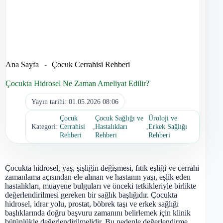
Ana Sayfa
-
Çocuk Cerrahisi Rehberi
Çocukta Hidrosel Ne Zaman Ameliyat Edilir?
Yayın tarihi:
01.05.2026 08:06
Çocuk
Çocuk Sağlığı ve
Üroloji ve
Kategori:
Cerrahisi
,
Hastalıkları
,
Erkek Sağlığı
Rehberi
Rehberi
Rehberi
Çocukta hidrosel, yaş, şişliğin değişmesi, fıtık eşliği ve cerrahi
zamanlama açısından ele alınan ve hastanın yaşı, eşlik eden
hastalıkları, muayene bulguları ve önceki tetkikleriyle birlikte
değerlendirilmesi gereken bir sağlık başlığıdır. Çocukta
hidrosel, idrar yolu, prostat, böbrek taşı ve erkek sağlığı
başlıklarında doğru başvuru zamanını belirlemek için klinik
bütünlükle değerlendirilmelidir. Bu nedenle değerlendirme