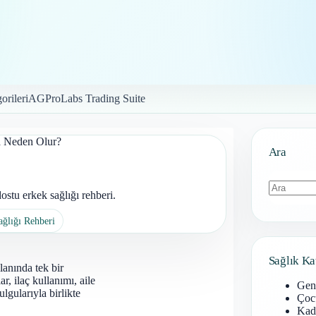
orileri
AGProLabs Trading Suite
a Neden Olur?
Ara
stu erkek sağlığı rehberi.
Sonuç
ağlığı Rehberi
bulunamad
Sağlık Ka
lanında tek bir
r, ilaç kullanımı, aile
Gen
ulgularıyla birlikte
Çoc
Kadı