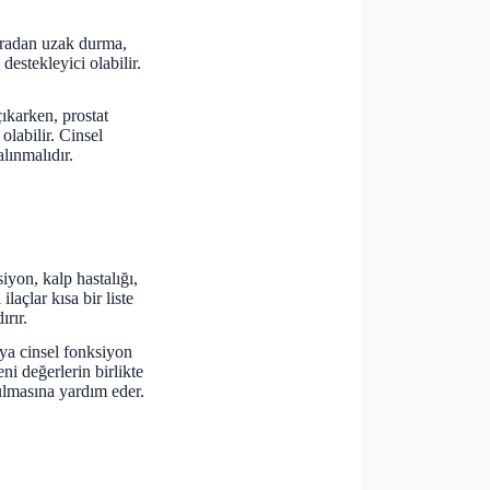
igaradan uzak durma,
estekleyici olabilir.
çıkarken, prostat
olabilir. Cinsel
alınmalıdır.
siyon, kalp hastalığı,
laçlar kısa bir liste
ırır.
eya cinsel fonksiyon
i değerlerin birlikte
rulmasına yardım eder.