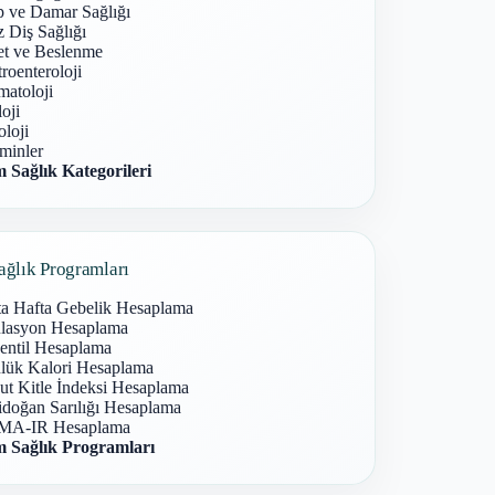
p ve Damar Sağlığı
 Diş Sağlığı
et ve Beslenme
roenteroloji
atoloji
oji
loji
minler
 Sağlık Kategorileri
ağlık Programları
ta Hafta Gebelik Hesaplama
lasyon Hesaplama
entil Hesaplama
lük Kalori Hesaplama
ut Kitle İndeksi Hesaplama
idoğan Sarılığı Hesaplama
A-IR Hesaplama
 Sağlık Programları