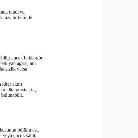
rumda randevu
yı azaltır hem de
ebilir; ancak bekle-gör
etli yan ağrısı, ani
halsizlik varsa
n idrar akım
 altta prostat, taş,
bulunabilir.
uykusunun bölünmesi,
ma veya çocuk sahibi