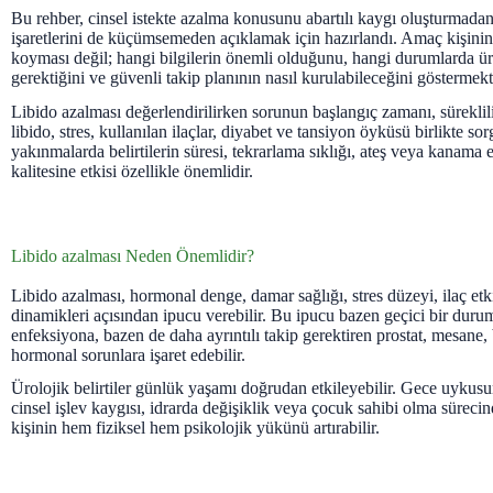
Bu rehber, cinsel istekte azalma konusunu abartılı kaygı oluşturmada
işaretlerini de küçümsemeden açıklamak için hazırlandı. Amaç kişinin
koyması değil; hangi bilgilerin önemli olduğunu, hangi durumlarda ür
gerektiğini ve güvenli takip planının nasıl kurulabileceğini göstermekti
Libido azalması değerlendirilirken sorunun başlangıç zamanı, süreklil
libido, stres, kullanılan ilaçlar, diyabet ve tansiyon öyküsü birlikte so
yakınmalarda belirtilerin süresi, tekrarlama sıklığı, ateş veya kanama 
kalitesine etkisi özellikle önemlidir.
Libido azalması Neden Önemlidir?
Libido azalması, hormonal denge, damar sağlığı, stres düzeyi, ilaç etkil
dinamikleri açısından ipucu verebilir. Bu ipucu bazen geçici bir duru
enfeksiyona, bazen de daha ayrıntılı takip gerektiren prostat, mesane
hormonal sorunlara işaret edebilir.
Ürolojik belirtiler günlük yaşamı doğrudan etkileyebilir. Gece uykus
cinsel işlev kaygısı, idrarda değişiklik veya çocuk sahibi olma sürecind
kişinin hem fiziksel hem psikolojik yükünü artırabilir.