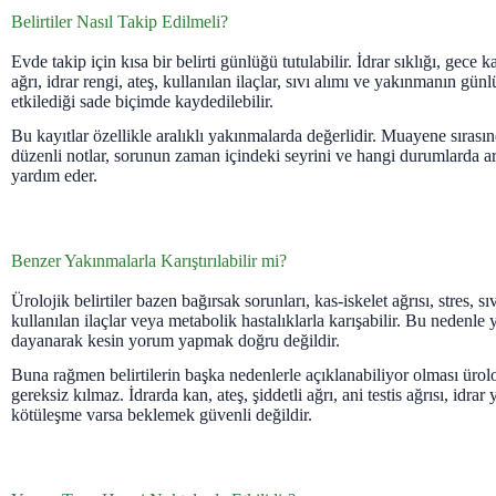
Belirtiler Nasıl Takip Edilmeli?
Evde takip için kısa bir belirti günlüğü tutulabilir. İdrar sıklığı, gece
ağrı, idrar rengi, ateş, kullanılan ilaçlar, sıvı alımı ve yakınmanın gü
etkilediği sade biçimde kaydedilebilir.
Bu kayıtlar özellikle aralıklı yakınmalarda değerlidir. Muayene sırasın
düzenli notlar, sorunun zaman içindeki seyrini ve hangi durumlarda ar
yardım eder.
Benzer Yakınmalarla Karıştırılabilir mi?
Ürolojik belirtiler bazen bağırsak sorunları, kas-iskelet ağrısı, stres, sı
kullanılan ilaçlar veya metabolik hastalıklarla karışabilir. Bu nedenle y
dayanarak kesin yorum yapmak doğru değildir.
Buna rağmen belirtilerin başka nedenlerle açıklanabiliyor olması ürol
gereksiz kılmaz. İdrarda kan, ateş, şiddetli ağrı, ani testis ağrısı, idr
kötüleşme varsa beklemek güvenli değildir.