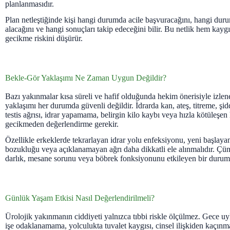
planlanmasıdır.
Plan netleştiğinde kişi hangi durumda acile başvuracağını, hangi du
alacağını ve hangi sonuçları takip edeceğini bilir. Bu netlik hem kaygı
gecikme riskini düşürür.
Bekle-Gör Yaklaşımı Ne Zaman Uygun Değildir?
Bazı yakınmalar kısa süreli ve hafif olduğunda hekim önerisiyle izlen
yaklaşımı her durumda güvenli değildir. İdrarda kan, ateş, titreme, şidd
testis ağrısı, idrar yapamama, belirgin kilo kaybı veya hızla kötüleşen 
gecikmeden değerlendirme gerekir.
Özellikle erkeklerde tekrarlayan idrar yolu enfeksiyonu, yeni başlaya
bozukluğu veya açıklanamayan ağrı daha dikkatli ele alınmalıdır. Çünkü
darlık, mesane sorunu veya böbrek fonksiyonunu etkileyen bir durum 
Günlük Yaşam Etkisi Nasıl Değerlendirilmeli?
Ürolojik yakınmanın ciddiyeti yalnızca tıbbi riskle ölçülmez. Gece 
işe odaklanamama, yolculukta tuvalet kaygısı, cinsel ilişkiden kaçın