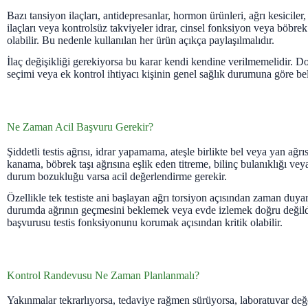
Bazı tansiyon ilaçları, antidepresanlar, hormon ürünleri, ağrı kesiciler,
ilaçları veya kontrolsüz takviyeler idrar, cinsel fonksiyon veya böbrek 
olabilir. Bu nedenle kullanılan her ürün açıkça paylaşılmalıdır.
İlaç değişikliği gerekiyorsa bu karar kendi kendine verilmemelidir. Doz
seçimi veya ek kontrol ihtiyacı kişinin genel sağlık durumuna göre bel
Ne Zaman Acil Başvuru Gerekir?
Şiddetli testis ağrısı, idrar yapamama, ateşle birlikte bel veya yan ağrıs
kanama, böbrek taşı ağrısına eşlik eden titreme, bilinç bulanıklığı vey
durum bozukluğu varsa acil değerlendirme gerekir.
Özellikle tek testiste ani başlayan ağrı torsiyon açısından zaman duyarl
durumda ağrının geçmesini beklemek veya evde izlemek doğru değildir
başvurusu testis fonksiyonunu korumak açısından kritik olabilir.
Kontrol Randevusu Ne Zaman Planlanmalı?
Yakınmalar tekrarlıyorsa, tedaviye rağmen sürüyorsa, laboratuvar değe