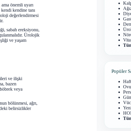
Kal
n ama önemli uyarı
Ağız
 kendi kendine tanı
Diy
oloji değerlendirmesi
Gast
r.
Derm
Ürol
iği, sabah ereksiyonu,
Nöro
rgulanmalıdır. Ürolojik
Vita
eşliği ve yaşam
Tüm
Popüler S
eri ve ilişki
Haf
ma, bazen
Ovu
, böbrek veya
Pers
Gün
Vüc
unun bölünmesi, ağrı,
Yen
eki belirsizlikler
HOM
Tüm