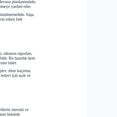
ndevusu planlanmalıdır.
irmeye yardım eder.
şünülmemelidir. Yaşa,
rın erken fark
r, ultrason raporları,
bilir. Bu hazırlık hem
sini önler.
lev, idrar kaçırma,
 tedavi için açık ve
tilerin süresini ve
nının hekimle