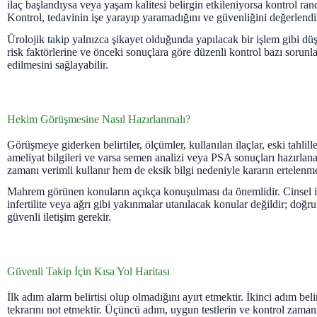
ilaç başlandıysa veya yaşam kalitesi belirgin etkileniyorsa kontrol ra
Kontrol, tedavinin işe yarayıp yaramadığını ve güvenliğini değerlend
Ürolojik takip yalnızca şikayet olduğunda yapılacak bir işlem gibi dü
risk faktörlerine ve önceki sonuçlara göre düzenli kontrol bazı sorunla
edilmesini sağlayabilir.
Hekim Görüşmesine Nasıl Hazırlanmalı?
Görüşmeye giderken belirtiler, ölçümler, kullanılan ilaçlar, eski tahlille
ameliyat bilgileri ve varsa semen analizi veya PSA sonuçları hazırlana
zamanı verimli kullanır hem de eksik bilgi nedeniyle kararın ertelenme
Mahrem görünen konuların açıkça konuşulması da önemlidir. Cinsel iş
infertilite veya ağrı gibi yakınmalar utanılacak konular değildir; doğru
güvenli iletişim gerekir.
Güvenli Takip İçin Kısa Yol Haritası
İlk adım alarm belirtisi olup olmadığını ayırt etmektir. İkinci adım belir
tekrarını not etmektir. Üçüncü adım, uygun testlerin ve kontrol zama