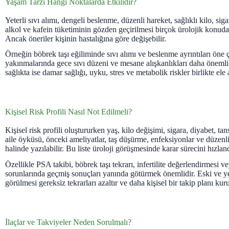
Yaşam Tarzı Hangi Noktalarda Etkilidir?
Yeterli sıvı alımı, dengeli beslenme, düzenli hareket, sağlıklı kilo, s
alkol ve kafein tüketiminin gözden geçirilmesi birçok ürolojik konuda d
Ancak öneriler kişinin hastalığına göre değişebilir.
Örneğin böbrek taşı eğiliminde sıvı alımı ve beslenme ayrıntıları öne 
yakınmalarında gece sıvı düzeni ve mesane alışkanlıkları daha önemli 
sağlıkta ise damar sağlığı, uyku, stres ve metabolik riskler birlikte ele 
Kişisel Risk Profili Nasıl Not Edilmeli?
Kişisel risk profili oluştururken yaş, kilo değişimi, sigara, diyabet, tan
aile öyküsü, önceki ameliyatlar, taş düşürme, enfeksiyonlar ve düzenli i
halinde yazılabilir. Bu liste üroloji görüşmesinde karar sürecini hızland
Özellikle PSA takibi, böbrek taşı tekrarı, infertilite değerlendirmesi v
sorunlarında geçmiş sonuçları yanında götürmek önemlidir. Eski ve yen
görülmesi gereksiz tekrarları azaltır ve daha kişisel bir takip planı ku
İlaçlar ve Takviyeler Neden Sorulmalı?