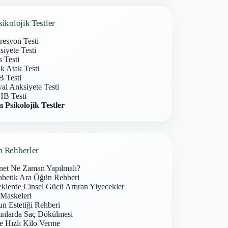
sikolojik Testler
resyon Testi
iyete Testi
s Testi
k Atak Testi
 Testi
al Anksiyete Testi
B Testi
 Psikolojik Testler
n Rehberler
net Ne Zaman Yapılmalı?
abetik Ara Öğün Rehberi
klerde Cinsel Gücü Artıran Yiyecekler
 Maskeleri
n Estetiği Rehberi
ınlarda Saç Dökülmesi
e Hızlı Kilo Verme