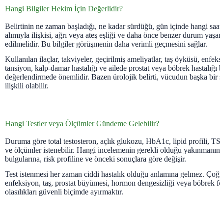
Hangi Bilgiler Hekim İçin Değerlidir?
Belirtinin ne zaman başladığı, ne kadar sürdüğü, gün içinde hangi saatl
alımıyla ilişkisi, ağrı veya ateş eşliği ve daha önce benzer durum yaş
edilmelidir. Bu bilgiler görüşmenin daha verimli geçmesini sağlar.
Kullanılan ilaçlar, takviyeler, geçirilmiş ameliyatlar, taş öyküsü, enfek
tansiyon, kalp-damar hastalığı ve ailede prostat veya böbrek hastalığ
değerlendirmede önemlidir. Bazen ürolojik belirti, vücudun başka bir
ilişkili olabilir.
Hangi Testler veya Ölçümler Gündeme Gelebilir?
Duruma göre total testosteron, açlık glukozu, HbA1c, lipid profili, TS
ve ölçümler istenebilir. Hangi incelemenin gerekli olduğu yakınmanı
bulgularına, risk profiline ve önceki sonuçlara göre değişir.
Test istenmesi her zaman ciddi hastalık olduğu anlamına gelmez. Ç
enfeksiyon, taş, prostat büyümesi, hormon dengesizliği veya böbrek 
olasılıkları güvenli biçimde ayırmaktır.