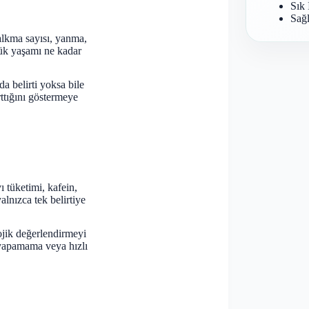
Sık 
Sağl
 kalkma sayısı, yanma,
nlük yaşamı ne kadar
da belirti yoksa bile
ttığını göstermeye
vı tüketimi, kafein,
alnızca tek belirtiye
ojik değerlendirmeyi
ar yapamama veya hızlı