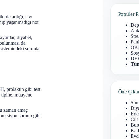
Popüler P
erde arttığı, sıvı
anıp yaşanmadığı not
Dep
Anks
Stre
siyonlar, diyabet,
Pani
ı bulunması da
OKB
 sistemindeki sorunla
Sosy
DEH
Tüm
H, prolaktin gibi test
Öne Çıka
n tipine, muayene
Sün
Diy
oğu zaman amaç
Erke
fonksiyon sorunu gibi
Cilt
Buru
Kad
Evd