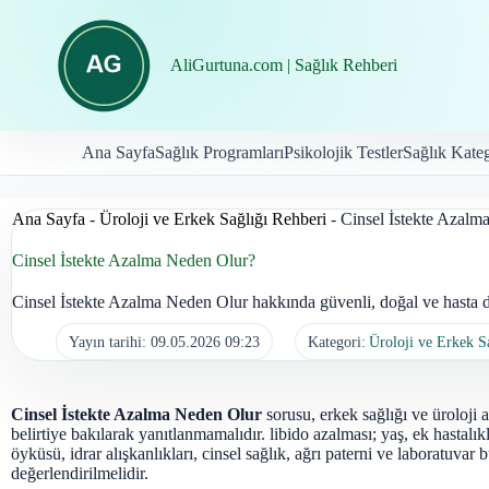
İçeriğe
geç
AliGurtuna.com | Sağlık Rehberi
Ana Sayfa
Sağlık Programları
Psikolojik Testler
Sağlık Kateg
Ana Sayfa
-
Üroloji ve Erkek Sağlığı Rehberi
-
Cinsel İstekte Azalm
Cinsel İstekte Azalma Neden Olur?
Cinsel İstekte Azalma Neden Olur hakkında güvenli, doğal ve hasta do
Yayın tarihi:
09.05.2026 09:23
Kategori:
Üroloji ve Erkek S
Cinsel İstekte Azalma Neden Olur
sorusu, erkek sağlığı ve üroloji a
belirtiye bakılarak yanıtlanmamalıdır. libido azalması; yaş, ek hastalıkla
öyküsü, idrar alışkanlıkları, cinsel sağlık, ağrı paterni ve laboratuvar b
değerlendirilmelidir.