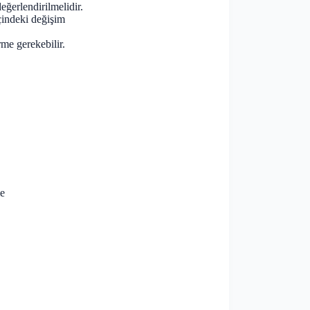
eğerlendirilmelidir.
çindeki değişim
me gerekebilir.
me