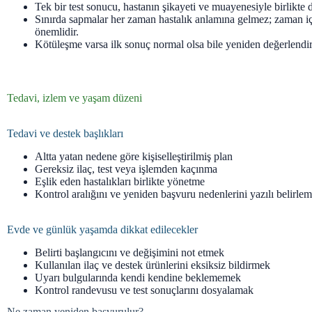
Tek bir test sonucu, hastanın şikayeti ve muayenesiyle birlikte d
Sınırda sapmalar her zaman hastalık anlamına gelmez; zaman i
önemlidir.
Kötüleşme varsa ilk sonuç normal olsa bile yeniden değerlendir
Tedavi, izlem ve yaşam düzeni
Tedavi ve destek başlıkları
Altta yatan nedene göre kişiselleştirilmiş plan
Gereksiz ilaç, test veya işlemden kaçınma
Eşlik eden hastalıkları birlikte yönetme
Kontrol aralığını ve yeniden başvuru nedenlerini yazılı belirle
Evde ve günlük yaşamda dikkat edilecekler
Belirti başlangıcını ve değişimini not etmek
Kullanılan ilaç ve destek ürünlerini eksiksiz bildirmek
Uyarı bulgularında kendi kendine beklememek
Kontrol randevusu ve test sonuçlarını dosyalamak
Ne zaman yeniden başvurulur?