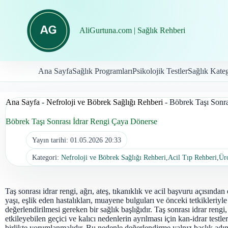
İçeriğe
geç
AliGurtuna.com | Sağlık Rehberi
Ana Sayfa
Sağlık Programları
Psikolojik Testler
Sağlık Kateg
Ana Sayfa
-
Nefroloji ve Böbrek Sağlığı Rehberi
-
Böbrek Taşı Sonr
Böbrek Taşı Sonrası İdrar Rengi Çaya Dönerse
Yayın tarihi:
01.05.2026 20:33
Kategori:
Nefroloji ve Böbrek Sağlığı Rehberi
,
Acil Tıp Rehberi
,
Üro
Taş sonrası idrar rengi, ağrı, ateş, tıkanıklık ve acil başvuru açısından
yaşı, eşlik eden hastalıkları, muayene bulguları ve önceki tetkikleriyle 
değerlendirilmesi gereken bir sağlık başlığıdır. Taş sonrası idrar ren
etkileyebilen geçici ve kalıcı nedenlerin ayrılması için kan-idrar testle
birlikte yorumlanmalıdır. Bu nedenle değerlendirme yalnız başlık adın