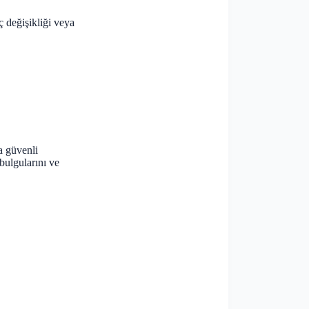
nç değişikliği veya
la güvenli
bulgularını ve