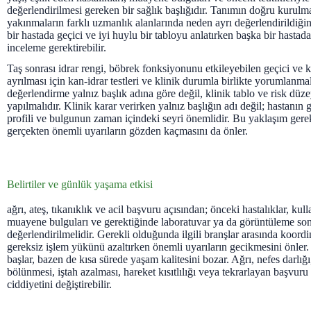
değerlendirilmesi gereken bir sağlık başlığıdır. Tanımın doğru kurulm
yakınmaların farklı uzmanlık alanlarında neden ayrı değerlendirildiğin
bir hastada geçici ve iyi huylu bir tabloyu anlatırken başka bir hastada
inceleme gerektirebilir.
Taş sonrası idrar rengi, böbrek fonksiyonunu etkileyebilen geçici ve k
ayrılması için kan-idrar testleri ve klinik durumla birlikte yorumlanma
değerlendirme yalnız başlık adına göre değil, klinik tablo ve risk düze
yapılmalıdır. Klinik karar verirken yalnız başlığın adı değil; hastanın
profili ve bulgunun zaman içindeki seyri önemlidir. Bu yaklaşım gerek
gerçekten önemli uyarıların gözden kaçmasını da önler.
Belirtiler ve günlük yaşama etkisi
ağrı, ateş, tıkanıklık ve acil başvuru açısından; önceki hastalıklar, kulla
muayene bulguları ve gerektiğinde laboratuvar ya da görüntüleme sonu
değerlendirilmelidir. Gerekli olduğunda ilgili branşlar arasında koord
gereksiz işlem yükünü azaltırken önemli uyarıların gecikmesini önler. 
başlar, bazen de kısa sürede yaşam kalitesini bozar. Ağrı, nefes darlığı
bölünmesi, iştah azalması, hareket kısıtlılığı veya tekrarlayan başvur
ciddiyetini değiştirebilir.