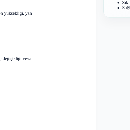
Sık 
Sağl
yon yüksekliği, yan
nç değişikliği veya