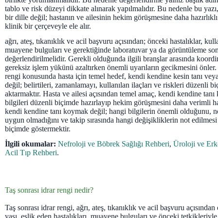
tablo ve risk düzeyi dikkate alınarak yapılmalıdır. Bu nedenle bu ya
bir dille değil; hastanın ve ailesinin hekim görüşmesine daha hazırlıkl
klinik bir çerçeveyle ele alır.
ağrı, ateş, tıkanıklık ve acil başvuru açısından; önceki hastalıklar, kulla
muayene bulguları ve gerektiğinde laboratuvar ya da görüntüleme sonu
değerlendirilmelidir. Gerekli olduğunda ilgili branşlar arasında koord
gereksiz işlem yükünü azaltırken önemli uyarıların gecikmesini önler. 
rengi konusunda hasta için temel hedef, kendi kendine kesin tanı vey
değil; belirtileri, zamanlamayı, kullanılan ilaçları ve riskleri düzenli 
aktarmaktır. Hasta ve ailesi açısından temel amaç, kendi kendine tan
bilgileri düzenli biçimde hazırlayıp hekim görüşmesini daha verimli h
kendi kendine tanı koymak değil; hangi bilgilerin önemli olduğunu,
uygun olmadığını ve takip sırasında hangi değişikliklerin not edilmesi 
biçimde göstermektir.
İlgili okumalar:
Nefroloji ve Böbrek Sağlığı Rehberi
,
Üroloji ve Erk
Acil Tıp Rehberi
.
Taş sonrası idrar rengi nedir?
Taş sonrası idrar rengi, ağrı, ateş, tıkanıklık ve acil başvuru açısından
yaşı, eşlik eden hastalıkları, muayene bulguları ve önceki tetkikleriyle 