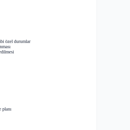
ibi özel durumlar
anması
edilmesi
e planı