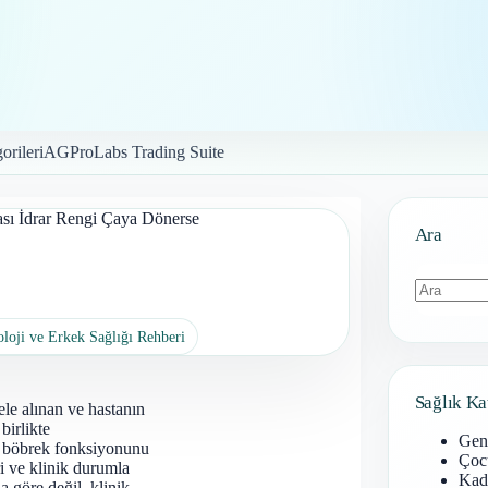
orileri
AGProLabs Trading Suite
ası İdrar Rengi Çaya Dönerse
Ara
Sonuç
loji ve Erkek Sağlığı Rehberi
bulunamad
Sağlık Ka
 ele alınan ve hastanın
birlikte
Gen
gi, böbrek fonksiyonunu
Çoc
ri ve klinik durumla
Kadı
a göre değil, klinik