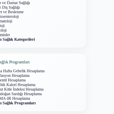
p ve Damar Sağlığı
 Diş Sağlığı
et ve Beslenme
roenteroloji
atoloji
oji
loji
minler
 Sağlık Kategorileri
ağlık Programları
ta Hafta Gebelik Hesaplama
lasyon Hesaplama
entil Hesaplama
lük Kalori Hesaplama
ut Kitle İndeksi Hesaplama
idoğan Sarılığı Hesaplama
A-IR Hesaplama
 Sağlık Programları