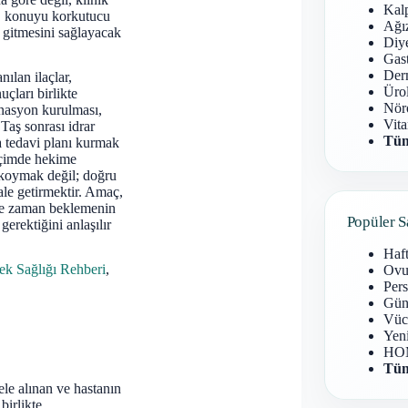
Kal
zı, konuyu korkutucu
Ağız
ı gitmesini sağlayacak
Diy
Gast
Derm
nılan ilaçlar,
Ürol
çları birlikte
Nöro
inasyon kurulması,
Vita
Taş sonrası idrar
Tüm
a tedavi planı kurmak
biçimde hekime
ı koymak değil; doğru
ale getirmektir. Amaç,
 ne zaman beklemenin
Popüler S
gerektiğini anlaşılır
Haf
ek Sağlığı Rehberi
,
Ovu
Pers
Gün
Vüc
Yen
HOM
Tüm
 ele alınan ve hastanın
birlikte