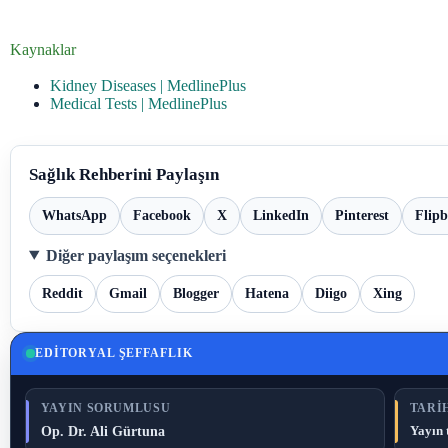
Kaynaklar
Kidney Diseases | MedlinePlus
Medical Tests | MedlinePlus
Sağlık Rehberini Paylaşın
WhatsApp
Facebook
X
LinkedIn
Pinterest
Flip
Diğer paylaşım seçenekleri
Reddit
Gmail
Blogger
Hatena
Diigo
Xing
EDITORYAL ŞEFFAFLIK
YAYIN SORUMLUSU
TARIH
Op. Dr. Ali Gürtuna
Yayın 