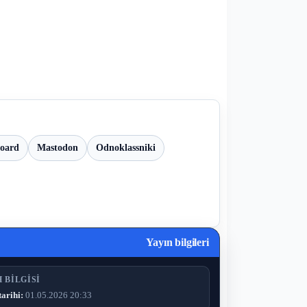
board
Mastodon
Odnoklassniki
Yayın bilgileri
 BILGISI
tarihi:
01.05.2026 20:33