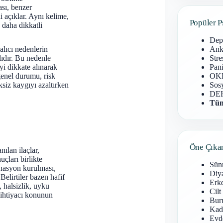
ası, benzer
i açıklar. Aynı kelime,
Popüler P
 daha dikkatli
Dep
Anks
alıcı nedenlerin
Stre
lıdır. Bu nedenle
Pani
yi dikkate alınarak
OKB
 genel durumu, risk
Sosy
siz kaygıyı azaltırken
DEH
Tüm
Öne Çıka
nılan ilaçlar,
çları birlikte
Sün
inasyon kurulması,
Diy
Belirtiler bazen hafif
Erke
, halsizlik, uyku
Cilt
u ihtiyacı konunun
Buru
Kad
Evd