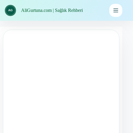
İçeriğe
geç
AliGurtuna.com | Sağlık Rehberi