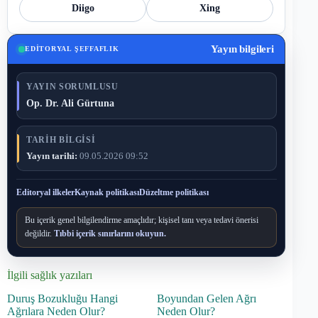
Diigo
Xing
Yayın bilgileri
EDITORYAL ŞEFFAFLIK
YAYIN SORUMLUSU
Op. Dr. Ali Gürtuna
TARIH BILGISI
Yayın tarihi:
09.05.2026 09:52
Editoryal ilkeler
Kaynak politikası
Düzeltme politikası
Bu içerik genel bilgilendirme amaçlıdır; kişisel tanı veya tedavi önerisi
değildir.
Tıbbi içerik sınırlarını okuyun.
İlgili sağlık yazıları
Duruş Bozukluğu Hangi
Boyundan Gelen Ağrı
Ağrılara Neden Olur?
Neden Olur?