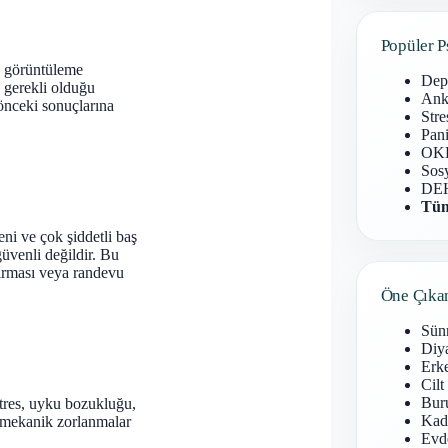
Popüler P
, görüntüleme
Dep
 gerekli olduğu
Anks
 önceki sonuçlarına
Stre
Pani
OKB
Sosy
DEH
Tüm
ni ve çok şiddetli baş
güvenli değildir. Bu
ştırması veya randevu
Öne Çıka
Sün
Diy
Erke
Cilt
Buru
 Stres, uyku bozukluğu,
Kad
ya mekanik zorlanmalar
Evd