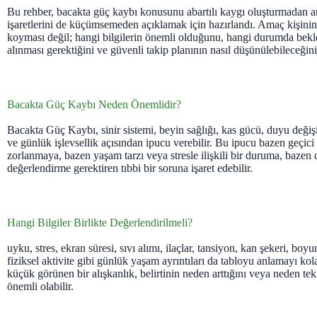
Bu rehber, bacakta güç kaybı konusunu abartılı kaygı oluşturmadan 
işaretlerini de küçümsemeden açıklamak için hazırlandı. Amaç kişinin
koyması değil; hangi bilgilerin önemli olduğunu, hangi durumda bekl
alınması gerektiğini ve güvenli takip planının nasıl düşünülebileceğini
Bacakta Güç Kaybı Neden Önemlidir?
Bacakta Güç Kaybı, sinir sistemi, beyin sağlığı, kas gücü, duyu değiş
ve günlük işlevsellik açısından ipucu verebilir. Bu ipucu bazen geçici 
zorlanmaya, bazen yaşam tarzı veya stresle ilişkili bir duruma, bazen d
değerlendirme gerektiren tıbbi bir soruna işaret edebilir.
Hangi Bilgiler Birlikte Değerlendirilmeli?
uyku, stres, ekran süresi, sıvı alımı, ilaçlar, tansiyon, kan şekeri, boy
fiziksel aktivite gibi günlük yaşam ayrıntıları da tabloyu anlamayı kola
küçük görünen bir alışkanlık, belirtinin neden arttığını veya neden te
önemli olabilir.