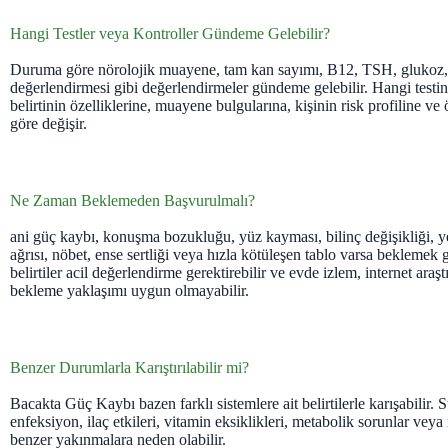
Hangi Testler veya Kontroller Gündeme Gelebilir?
Duruma göre nörolojik muayene, tam kan sayımı, B12, TSH, glukoz
değerlendirmesi gibi değerlendirmeler gündeme gelebilir. Hangi testin
belirtinin özelliklerine, muayene bulgularına, kişinin risk profiline ve
göre değişir.
Ne Zaman Beklemeden Başvurulmalı?
ani güç kaybı, konuşma bozukluğu, yüz kayması, bilinç değişikliği, ye
ağrısı, nöbet, ense sertliği veya hızla kötüleşen tablo varsa beklemek 
belirtiler acil değerlendirme gerektirebilir ve evde izlem, internet ara
bekleme yaklaşımı uygun olmayabilir.
Benzer Durumlarla Karıştırılabilir mi?
Bacakta Güç Kaybı bazen farklı sistemlere ait belirtilerle karışabilir.
enfeksiyon, ilaç etkileri, vitamin eksiklikleri, metabolik sorunlar ve
benzer yakınmalara neden olabilir.