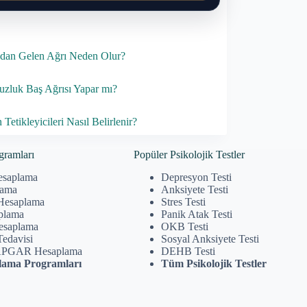
dan Gelen Ağrı Neden Olur?
zluk Baş Ağrısı Yapar mı?
Tetikleyicileri Nasıl Belirlenir?
gramları
Popüler Psikolojik Testler
esaplama
Depresyon Testi
lama
Anksiyete Testi
Hesaplama
Stres Testi
plama
Panik Atak Testi
Hesaplama
OKB Testi
Tedavisi
Sosyal Anksiyete Testi
APGAR Hesaplama
DEHB Testi
ama Programları
Tüm Psikolojik Testler