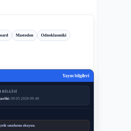
board
Mastodon
Odnoklassniki
Yayın bilgileri
 BILGISI
tarihi:
09.05.2026 09:40
çerik sınırlarını okuyun.