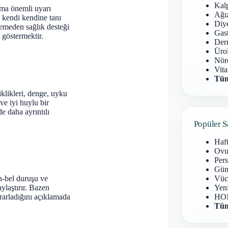
Kal
ama önemli uyarı
Ağız
 kendi kendine tanı
Diy
emeden sağlık desteği
Gast
 göstermektir.
Derm
Ürol
Nöro
Vita
Tüm
iklikleri, denge, uyku
ve iyi huylu bir
e daha ayrıntılı
Popüler S
Haf
Ovu
Pers
Gün
un-bel duruşu ve
Vüc
ylaştırır. Bazen
Yen
krarladığını açıklamada
HOM
Tüm