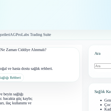
orileri
AGProLabs Trading Suite
 Ne Zaman Ciddiye Alınmalı?
Ara
al ve hasta dostu sağlık rehberi.
Sonuç
Sağlığı Rehberi
bulunamad
Sağlık Ka
ve beyin sağlığı
ır. bacakta güç kaybı;
Gen
arı, ilaç kullanımı ve
Çoc
Kadı