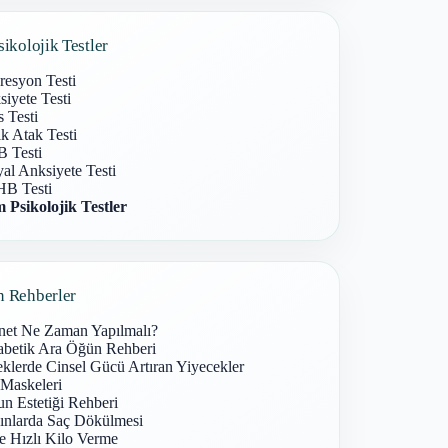
sikolojik Testler
resyon Testi
iyete Testi
s Testi
k Atak Testi
 Testi
al Anksiyete Testi
B Testi
 Psikolojik Testler
n Rehberler
net Ne Zaman Yapılmalı?
abetik Ara Öğün Rehberi
klerde Cinsel Gücü Artıran Yiyecekler
 Maskeleri
n Estetiği Rehberi
ınlarda Saç Dökülmesi
e Hızlı Kilo Verme