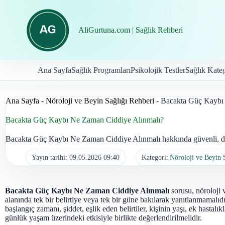
İçeriğe
geç
AliGurtuna.com | Sağlık Rehberi
Ana Sayfa
Sağlık Programları
Psikolojik Testler
Sağlık Kateg
Ana Sayfa
-
Nöroloji ve Beyin Sağlığı Rehberi
-
Bacakta Güç Kaybı
Bacakta Güç Kaybı Ne Zaman Ciddiye Alınmalı?
Bacakta Güç Kaybı Ne Zaman Ciddiye Alınmalı hakkında güvenli, doğ
Yayın tarihi:
09.05.2026 09:40
Kategori:
Nöroloji ve Beyin 
Bacakta Güç Kaybı Ne Zaman Ciddiye Alınmalı
sorusu, nöroloji 
alanında tek bir belirtiye veya tek bir güne bakılarak yanıtlanmamalıd
başlangıç zamanı, şiddet, eşlik eden belirtiler, kişinin yaşı, ek hastalıkl
günlük yaşam üzerindeki etkisiyle birlikte değerlendirilmelidir.