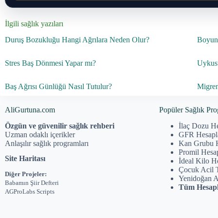
İlgili sağlık yazıları
Duruş Bozukluğu Hangi Ağrılara Neden Olur?
Boyun
Stres Baş Dönmesi Yapar mı?
Uykusu
Baş Ağrısı Günlüğü Nasıl Tutulur?
Migren 
AliGurtuna.com
Popüler Sağlık Pro
Özgün ve güvenilir sağlık rehberi
İlaç Dozu H
Uzman odaklı içerikler
GFR Hesap
Anlaşılır sağlık programları
Kan Grubu 
Promil Hesa
Site Haritası
İdeal Kilo 
Çocuk Acil 
Diğer Projeler:
Yenidoğan 
Babamın Şiir Defteri
Tüm Hesapl
AGProLabs Scripts