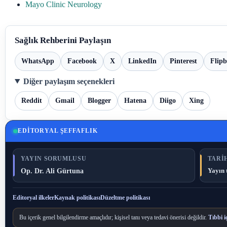
Mayo Clinic Neurology
Sağlık Rehberini Paylaşın
WhatsApp
Facebook
X
LinkedIn
Pinterest
Flip
Diğer paylaşım seçenekleri
Reddit
Gmail
Blogger
Hatena
Diigo
Xing
EDITORYAL ŞEFFAFLIK
YAYIN SORUMLUSU
TARIH
Op. Dr. Ali Gürtuna
Yayın 
Editoryal ilkeler
Kaynak politikası
Düzeltme politikası
Bu içerik genel bilgilendirme amaçlıdır; kişisel tanı veya tedavi önerisi değildir.
Tıbbi i