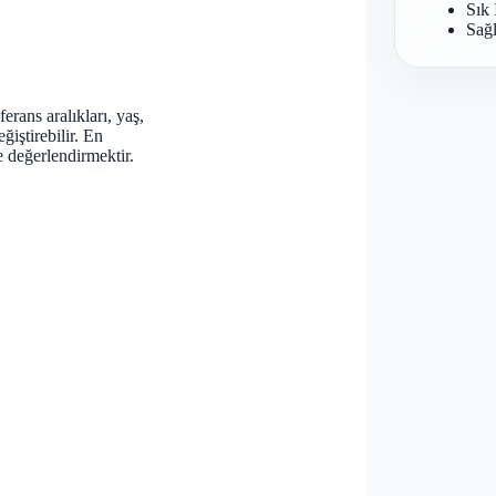
Sık 
Sağl
rans aralıkları, yaş,
ğiştirebilir. En
e değerlendirmektir.