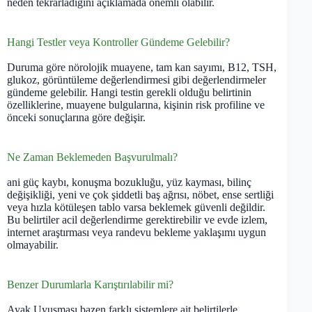
neden tekrarladığını açıklamada önemli olabilir.
Hangi Testler veya Kontroller Gündeme Gelebilir?
Duruma göre nörolojik muayene, tam kan sayımı, B12, TSH,
glukoz, görüntüleme değerlendirmesi gibi değerlendirmeler
gündeme gelebilir. Hangi testin gerekli olduğu belirtinin
özelliklerine, muayene bulgularına, kişinin risk profiline ve
önceki sonuçlarına göre değişir.
Ne Zaman Beklemeden Başvurulmalı?
ani güç kaybı, konuşma bozukluğu, yüz kayması, bilinç
değişikliği, yeni ve çok şiddetli baş ağrısı, nöbet, ense sertliği
veya hızla kötüleşen tablo varsa beklemek güvenli değildir.
Bu belirtiler acil değerlendirme gerektirebilir ve evde izlem,
internet araştırması veya randevu bekleme yaklaşımı uygun
olmayabilir.
Benzer Durumlarla Karıştırılabilir mi?
Ayak Uyuşması bazen farklı sistemlere ait belirtilerle