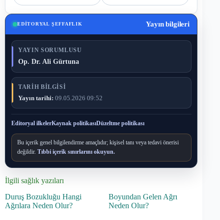
Yayın bilgileri
EDITORYAL ŞEFFAFLIK
YAYIN SORUMLUSU
Op. Dr. Ali Gürtuna
TARIH BILGISI
Yayın tarihi:
09.05.2026 09:52
Editoryal ilkeler
Kaynak politikası
Düzeltme politikası
Bu içerik genel bilgilendirme amaçlıdır; kişisel tanı veya tedavi önerisi
değildir.
Tıbbi içerik sınırlarını okuyun.
İlgili sağlık yazıları
Duruş Bozukluğu Hangi
Boyundan Gelen Ağrı
Ağrılara Neden Olur?
Neden Olur?