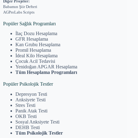
Diğer Projeler:
Babamın Şiir Defteri
AGProLabs Scripts
Popüler Sağlık Programları
İlaç Dozu Hesaplama
GFR Hesaplama
Kan Grubu Hesaplama
Promil Hesaplama
İdeal Kilo Hesaplama
Çocuk Acil Tedavisi
Yenidoğan APGAR Hesaplama
Tüm Hesaplama Programları
Popüler Psikolojik Testler
Depresyon Testi
Anksiyete Testi
Stres Testi
Panik Atak Testi
OKB Testi
Sosyal Anksiyete Testi
DEHB Testi
Tüm Psikolojik Testler