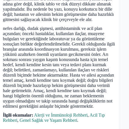
adına göre değil, klinik tablo ve risk düzeyi dikkate alınarak
yapılmalıdır. Bu nedenle bu yazı, konuyu korkutucu bir dille
değil; hastanın ve ailesinin hekim görüşmesine daha hazırlıklı
gitmesini sağlayacak klinik bir çerçeveyle ele alır.
nefes darlığı, dudak şişmesi, antihistaminik ve acil plan
açısından; önceki hastalıklar, kullanılan ilaçlar, muayene
bulguları ve gerektiğinde laboratuvar ya da görüntüleme
sonuçları birlikte değerlendirilmelidir. Gerekli olduğunda ilgili
branşlar arasında koordinasyon kurulması, gereksiz işlem
yükünü azaltırken önemli uyarıların gecikmesini önler. Arı
sokması sonrası yaygın kaşıntı konusunda hasta için temel
hedef, kendi kendine kesin tanı veya tedavi planı kurmak
değil; belirtileri, zamanlamayı, kullanılan ilaçları ve riskleri
düzenli biçimde hekime aktarmaktır. Hasta ve ailesi açısından
temel amaç, kendi kendine tanı koymak değil; doğru bilgileri
düzenli biçimde hazırlayıp hekim görüşmesini daha verimli
hale getirmektir. Amaç, kendi kendine tanı koymak değil;
hangi bilgilerin önemli olduğunu, ne zaman beklemenin
uygun olmadığını ve takip sırasında hangi değişikliklerin not
edilmesi gerektiğini anlaşılır biçimde göstermektir.
İlgili okumalar:
Alerji ve İmmünoloji Rehberi
,
Acil Tıp
Rehberi
,
Genel Sağlık ve Yaşam Rehberi
.