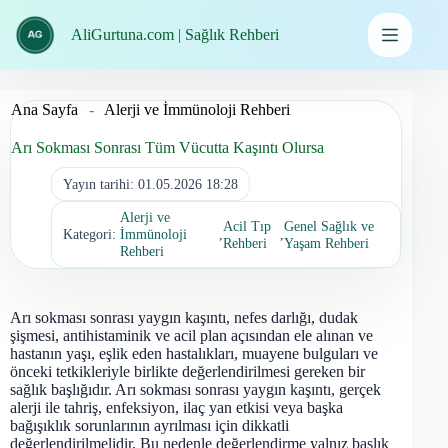
İçeriğe
geç
AliGurtuna.com | Sağlık Rehberi
Ana Sayfa
-
Alerji ve İmmünoloji Rehberi
Arı Sokması Sonrası Tüm Vücutta Kaşıntı Olursa
Yayın tarihi:
01.05.2026 18:28
Alerji ve
Acil Tıp
Genel Sağlık ve
Kategori:
İmmünoloji
,
,
Rehberi
Yaşam Rehberi
Rehberi
Arı sokması sonrası yaygın kaşıntı, nefes darlığı, dudak
şişmesi, antihistaminik ve acil plan açısından ele alınan ve
hastanın yaşı, eşlik eden hastalıkları, muayene bulguları ve
önceki tetkikleriyle birlikte değerlendirilmesi gereken bir
sağlık başlığıdır. Arı sokması sonrası yaygın kaşıntı, gerçek
alerji ile tahriş, enfeksiyon, ilaç yan etkisi veya başka
bağışıklık sorunlarının ayrılması için dikkatli
değerlendirilmelidir. Bu nedenle değerlendirme yalnız başlık