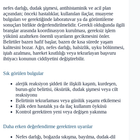
nefes darlığı, dudak şişmesi, antihistaminik ve acil plan
açısından; önceki hastalıklar, kullanılan ilaçlar, muayene
bulguları ve gerektiğinde laboratuvar ya da görüntüleme
sonuçları birlikte değerlendirilmelidir. Gerekli olduğunda ilgili
branşlar arasında koordinasyon kurulması, gereksiz işlem
yükünü azaltırken önemli uyarıların gecikmesini önler.
Belirtiler bazen hafif başlar, bazen de kısa sürede yaşam
kalitesini bozar. Ağrı, nefes darlığı, halsizlik, uyku bölünmesi,
iştah azalması, hareket kısıtlılığı veya tekrarlayan başvuru
ihtiyacı konunun ciddiyetini değiştirebilir.
Sık görülen bulgular
alerjik reaksiyon şiddeti ile ilişkili kaşıntı, kurdeşen,
burun-göz belirtisi, öksürük, dudak şişmesi veya cilt
reaksiyonu
Belirtinin tekrarlaması veya günlük yaşamı etkilemesi
Eşlik eden hastalık ya da ilaç kullanım öyküsü
Kontrol gerektiren yeni veya değişen yakınma
Daha erken değerlendirme gerektiren uyarılar
Nefes darlığı, boğazda sıkışma, bayılma, dudak-dil