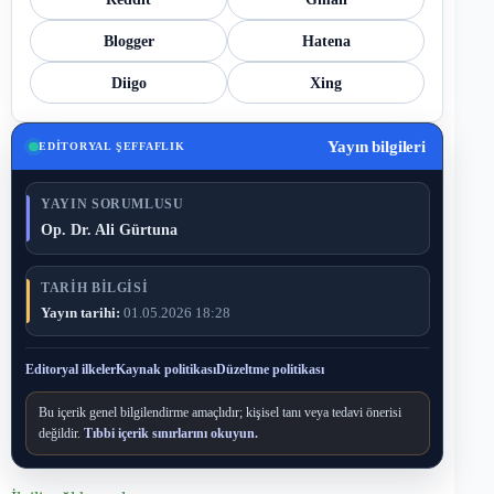
Blogger
Hatena
Diigo
Xing
Yayın bilgileri
EDITORYAL ŞEFFAFLIK
YAYIN SORUMLUSU
Op. Dr. Ali Gürtuna
TARIH BILGISI
Yayın tarihi:
01.05.2026 18:28
Editoryal ilkeler
Kaynak politikası
Düzeltme politikası
Bu içerik genel bilgilendirme amaçlıdır; kişisel tanı veya tedavi önerisi
değildir.
Tıbbi içerik sınırlarını okuyun.