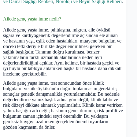
ve Damar Sağlığı Rehberi
,
Nöroloji ve Beyin Sağlığı Rehberi
.
Ailede genç yaşta inme nedir?
Ailede genç yaşta inme, pıhtılaşma, migren, aile öyküsü,
sigara ve kardiyogenetik değerlendirme açısından ele alınan
ve hastanın yaşı, eşlik eden hastalıkları, muayene bulguları ve
önceki tetkikleriyle birlikte değerlendirilmesi gereken bir
sağlık başlığıdır. Tanımın doğru kurulması, benzer
yakınmaların farklı uzmanlık alanlarında neden ayrı
değerlendirildiğini açıklar. Aynı kelime, bir hastada geçici ve
iyi huylu bir tabloyu anlatırken başka bir hastada daha dikkatli
inceleme gerektirebilir.
Ailede genç yaşta inme, test sonucundan önce klinik
bulguların ve aile öyküsünün doğru toplanmasını gerektirir;
sonuçlar genetik danışmanlıkla yorumlanmalıdır. Bu nedenle
değerlendirme yalnız başlık adına göre değil, klinik tablo ve
risk düzeyi dikkate alınarak yapılmalıdır. Klinik karar verirken
yalnız başlığın adı değil; hastanın genel durumu, risk profili ve
bulgunun zaman içindeki seyri önemlidir. Bu yaklaşım
gereksiz kaygıyı azaltırken gerçekten önemli uyarıların
gözden kaçmasını da önler.