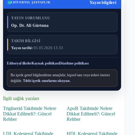
Yayın bilgileri
EDITORYAL ŞEFFAFLIK
YAYIN SORUMLUSU
Op. Dr. Ali Gürtuna
TARIH BILGISI
Yayın tarihi:
01.05.2026 13:33
Editoryal ilkeler
Kaynak politikası
Düzeltme politikası
Bu içerik genel bilgilendirme amaçlıdır; kişisel tanı veya tedavi önerisi
değildir.
Tıbbi içerik sınırlarını okuyun.
İlgili sağlık yazıları
Trigliserid Takibinde Nelere
ApoB Takibinde Nelere
Dikkat Edilmeli?: Güncel
Dikkat Edilmeli?: Güncel
Rehber
Rehber
LDL Kolesterol Takibinde
HDL Kolesterol Takibinde