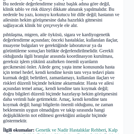
Bu nedenle değerlendirme yalnız başlık adına göre değil,
klinik tablo ve risk düzeyi dikkate alınarak yapılmalıdır. Bu
nedenle bu yazı, konuyu korkutucu bir dille değil; hastanın ve
ailesinin hekim görüşmesine daha hazırlıklı gitmesini
sağlayacak klinik bir çerçeveyle ele alır.
pıhtılaşma, migren, aile öyküsü, sigara ve kardiyogenetik
değerlendirme açısından; önceki hastalıklar, kullanılan ilaçlar,
muayene bulguları ve gerektiğinde laboratuvar ya da
görüntüleme sonuçları birlikte değerlendirilmelidir. Gerekli
olduğunda ilgili branşlar arasında koordinasyon kurulması,
gereksiz işlem yükünü azaltırken önemli uyarıların
gecikmesini önler. Ailede genç yaşta inme konusunda hasta
için temel hedef, kendi kendine kesin tanı veya tedavi planı
kurmak değil; belirtileri, zamanlamayı, kullanılan ilaçları ve
riskleri düzenli biçimde hekime aktarmaktır. Hasta ve ailesi
açısından temel amaç, kendi kendine tanı koymak değil;
doğru bilgileri düzenli biçimde hazırlayıp hekim görüşmesini
daha verimli hale getirmektir. Amaç, kendi kendine tanı
koymak değil; hangi bilgilerin önemli olduğunu, ne zaman
beklemenin uygun olmadığını ve takip sırasında hangi
değişikliklerin not edilmesi gerektiğini anlaşılır biçimde
göstermektir.
İlgili okumalar:
Genetik ve Nadir Hastalıklar Rehberi
,
Kalp