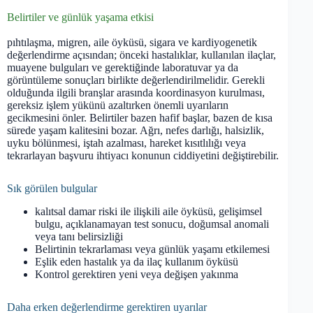
Belirtiler ve günlük yaşama etkisi
pıhtılaşma, migren, aile öyküsü, sigara ve kardiyogenetik
değerlendirme açısından; önceki hastalıklar, kullanılan ilaçlar,
muayene bulguları ve gerektiğinde laboratuvar ya da
görüntüleme sonuçları birlikte değerlendirilmelidir. Gerekli
olduğunda ilgili branşlar arasında koordinasyon kurulması,
gereksiz işlem yükünü azaltırken önemli uyarıların
gecikmesini önler. Belirtiler bazen hafif başlar, bazen de kısa
sürede yaşam kalitesini bozar. Ağrı, nefes darlığı, halsizlik,
uyku bölünmesi, iştah azalması, hareket kısıtlılığı veya
tekrarlayan başvuru ihtiyacı konunun ciddiyetini değiştirebilir.
Sık görülen bulgular
kalıtsal damar riski ile ilişkili aile öyküsü, gelişimsel
bulgu, açıklanamayan test sonucu, doğumsal anomali
veya tanı belirsizliği
Belirtinin tekrarlaması veya günlük yaşamı etkilemesi
Eşlik eden hastalık ya da ilaç kullanım öyküsü
Kontrol gerektiren yeni veya değişen yakınma
Daha erken değerlendirme gerektiren uyarılar