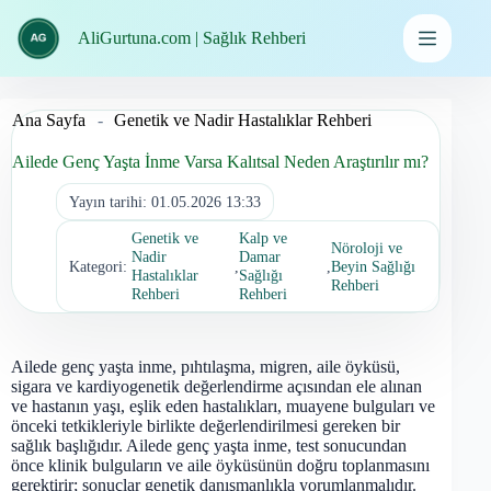
İçeriğe
geç
AliGurtuna.com | Sağlık Rehberi
Ana Sayfa
-
Genetik ve Nadir Hastalıklar Rehberi
Ailede Genç Yaşta İnme Varsa Kalıtsal Neden Araştırılır mı?
Yayın tarihi:
01.05.2026 13:33
Genetik ve
Kalp ve
Nöroloji ve
Nadir
Damar
Kategori:
,
,
Beyin Sağlığı
Hastalıklar
Sağlığı
Rehberi
Rehberi
Rehberi
Ailede genç yaşta inme, pıhtılaşma, migren, aile öyküsü,
sigara ve kardiyogenetik değerlendirme açısından ele alınan
ve hastanın yaşı, eşlik eden hastalıkları, muayene bulguları ve
önceki tetkikleriyle birlikte değerlendirilmesi gereken bir
sağlık başlığıdır. Ailede genç yaşta inme, test sonucundan
önce klinik bulguların ve aile öyküsünün doğru toplanmasını
gerektirir; sonuçlar genetik danışmanlıkla yorumlanmalıdır.