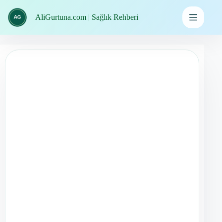
İçeriğe
geç
AliGurtuna.com | Sağlık Rehberi