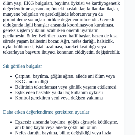
ölüm yaşı, EKG bulguları, bayılma öyküsü ve kardiyogenetik
değerlendirme açısından; önceki hastalıklar, kullanılan ilaçlar,
muayene bulguları ve gerektiğinde laboratuvar ya da
görüntüleme sonuçları birlikte değerlendirilmelidir. Gerekli
olduğunda ilgili branşlar arasında koordinasyon kurulması,
gereksiz işlem yükünü azaltırken önemli uyarıların
gecikmesini önler. Belirtiler bazen hafif başlar, bazen de kısa
sürede yaşam kalitesini bozar. Ağrı, nefes darlığı, halsizlik,
uyku bölünmesi, iştah azalması, hareket kısıtlılığı veya
tekrarlayan başvuru ihtiyacı konunun ciddiyetini değiştirebilir.
Sık görülen bulgular
Çarpıntı, bayılma, göğüs ağrısı, ailede ani ölüm veya
EKG anormalliği
Belirtinin tekrarlaması veya günlük yaşamı etkilemesi
Eşlik eden hastalık ya da ilaç kullanım öyküsü
Kontrol gerektiren yeni veya değişen yakınma
Daha erken değerlendirme gerektiren uyarılar
Egzersiz sırasında bayılma, göğüs ağrısıyla kötüleşme,
ani bilinç kaybı veya ailede çoklu ani ölüm
Nefes darlığı, bayılma, bilinç değişikliği veya hızla