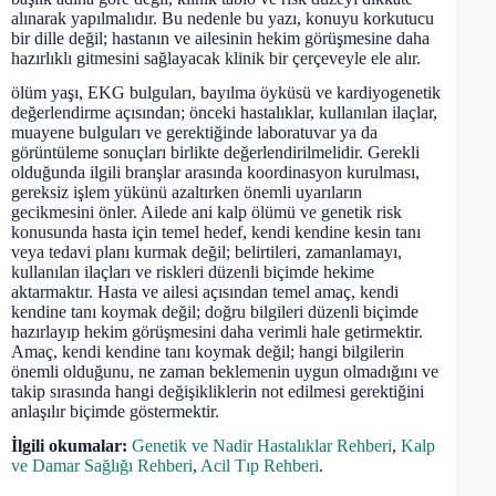
alınarak yapılmalıdır. Bu nedenle bu yazı, konuyu korkutucu
bir dille değil; hastanın ve ailesinin hekim görüşmesine daha
hazırlıklı gitmesini sağlayacak klinik bir çerçeveyle ele alır.
ölüm yaşı, EKG bulguları, bayılma öyküsü ve kardiyogenetik
değerlendirme açısından; önceki hastalıklar, kullanılan ilaçlar,
muayene bulguları ve gerektiğinde laboratuvar ya da
görüntüleme sonuçları birlikte değerlendirilmelidir. Gerekli
olduğunda ilgili branşlar arasında koordinasyon kurulması,
gereksiz işlem yükünü azaltırken önemli uyarıların
gecikmesini önler. Ailede ani kalp ölümü ve genetik risk
konusunda hasta için temel hedef, kendi kendine kesin tanı
veya tedavi planı kurmak değil; belirtileri, zamanlamayı,
kullanılan ilaçları ve riskleri düzenli biçimde hekime
aktarmaktır. Hasta ve ailesi açısından temel amaç, kendi
kendine tanı koymak değil; doğru bilgileri düzenli biçimde
hazırlayıp hekim görüşmesini daha verimli hale getirmektir.
Amaç, kendi kendine tanı koymak değil; hangi bilgilerin
önemli olduğunu, ne zaman beklemenin uygun olmadığını ve
takip sırasında hangi değişikliklerin not edilmesi gerektiğini
anlaşılır biçimde göstermektir.
İlgili okumalar:
Genetik ve Nadir Hastalıklar Rehberi
,
Kalp
ve Damar Sağlığı Rehberi
,
Acil Tıp Rehberi
.