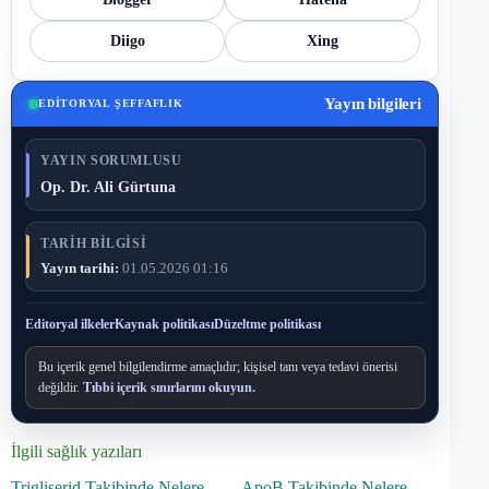
Diigo
Xing
Yayın bilgileri
EDITORYAL ŞEFFAFLIK
YAYIN SORUMLUSU
Op. Dr. Ali Gürtuna
TARIH BILGISI
Yayın tarihi:
01.05.2026 01:16
Editoryal ilkeler
Kaynak politikası
Düzeltme politikası
Bu içerik genel bilgilendirme amaçlıdır; kişisel tanı veya tedavi önerisi
değildir.
Tıbbi içerik sınırlarını okuyun.
İlgili sağlık yazıları
Trigliserid Takibinde Nelere
ApoB Takibinde Nelere