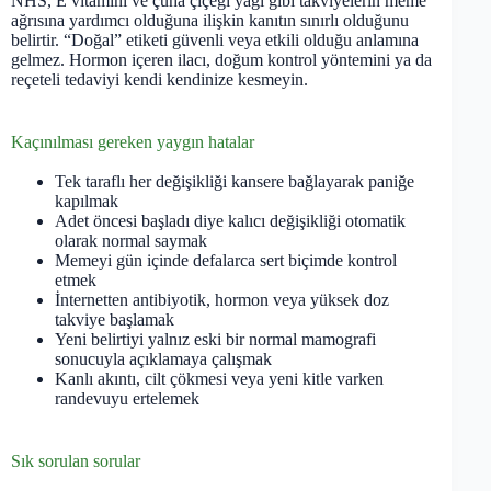
NHS, E vitamini ve çuha çiçeği yağı gibi takviyelerin meme
ağrısına yardımcı olduğuna ilişkin kanıtın sınırlı olduğunu
belirtir. “Doğal” etiketi güvenli veya etkili olduğu anlamına
gelmez. Hormon içeren ilacı, doğum kontrol yöntemini ya da
reçeteli tedaviyi kendi kendinize kesmeyin.
Kaçınılması gereken yaygın hatalar
Tek taraflı her değişikliği kansere bağlayarak paniğe
kapılmak
Adet öncesi başladı diye kalıcı değişikliği otomatik
olarak normal saymak
Memeyi gün içinde defalarca sert biçimde kontrol
etmek
İnternetten antibiyotik, hormon veya yüksek doz
takviye başlamak
Yeni belirtiyi yalnız eski bir normal mamografi
sonucuyla açıklamaya çalışmak
Kanlı akıntı, cilt çökmesi veya yeni kitle varken
randevuyu ertelemek
Sık sorulan sorular