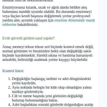
hastalık hissi de bekletilmemelidir.
Emziriyorsanız kızarık, sıcak ve ağrılı alanla birlikte ateş
bulunması mastitle uyumlu olabilir. Bu durumda emzirmeyi
veya ilaçları kendi başınıza değiştirmek yerine profesyonel
yardım alın; ayrıntılı yaklaşım için
emzirme döneminde mastit
rehberine
bakabilirsiniz.
Evde güvenli gözlem nasıl yapılır?
Amaç memeyi tekrar tekrar sert biçimde kontrol etmek değil,
normal görünüm ve hissinizden farklı olan değişikliği sakin
biçimde kaydetmektir. Sürekli sıkma ve bastırma hassasiyeti
artırabilir, belirsizliği azaltmak yerine kaygıyı büyütebilir.
Kontrol listesi
Değişikliğin başlangıç tarihini ve adet döngüsündeki
yerini kaydedin.
Aynı noktada belirgin bir kitle olup olmadığını yalnız
nazikçe gözlemleyin.
Cilt ve meme başında yeni görünüm değişikliği
bulunup bulunmadığına bakın.
Adet başladıktan sonraki günlerde dolgunluğun azalıp