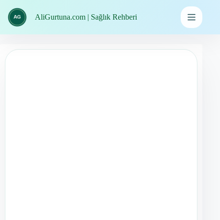
İçeriğe
geç
AliGurtuna.com | Sağlık Rehberi