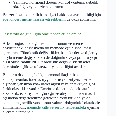
Yeni ilaç, hormonal doğum kontrol yöntemi, gebelik
olasılığı veya emzirme durumu
Benzer fakat iki taraflı hassasiyet hakkında ayrıntılı bilgi için
adet öncesi meme hassasiyeti rehberini
de okuyabilirsiniz.
Tek taraflı dolgunluğun olası nedenleri nelerdir?
Adet döngüsüne bağlı sıvı tutulumunun ve meme
dokusundaki hassasiyetin iki memede eşit hissedilmesi
gerekmez. Fibrokistik değişiklikler, basit kistler ve diğer iyi
huylu meme değişiklikleri de dolgunluk veya pütürlü yapı
hissi oluşturabilir. NCI, fibrokistik değişikliklerin adet
öncesinde şişlik ve rahatsızlık yapabildiğini açıklar.
Bunların dışında gebelik, hormonal ilaçlar, bazı
antidepresanlar, travma, uygun olmayan sütyen, meme
dışından yansıyan kas-iskelet ağrısı veya enfeksiyon gibi
farklı olasılıklar vardır. Emzirme döneminde tek tarafta
kızarıklık, ısı artışı, belirgin ağrı ve ateş bulunması mastit
açısından değerlendirme gerektirir. Yeni bir kitle ya da
odaklanmış sertlik varsa konu yalnız “dolgunluk” olarak ele
alınmamalıdır;
memede kitle ve sertlik rehberindeki
uyarılar
dikkate alınmalıdır.