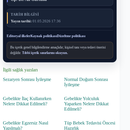
TARIH BILGISI
Yayın tarihi:
01.05.2026 17:36
Editoryal ilkeler
Kaynak politikası
Düzeltme politikası
Bu içerik genel bilgilendirme amaçlıdır; kişisel tanı veya tedavi önerisi
değildir.
Tıbbi içerik sınırlarını okuyun.
İlgili sağlık yazıları
Sezaryen Sonrası İyileşme
Normal Doğum Sonrası
İyileşme
Gebelikte İlaç Kullanırken
Gebelikte Yolculuk
Nelere Dikkat Edilmeli?
Yaparken Nelere Dikkat
Edilmeli?
Gebelikte Egzersiz Nasıl
Tüp Bebek Tedavisi Öncesi
Yapılmalı?
Hazırlık