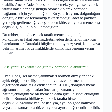
Bunun yalnızca bir memede daha belirgin olması da mümkün
olabilir. Ancak “adet öncesi oldu” demek, yeni gelişen ve tek
tarafta kalan her değişikliğin otomatik olarak hormona
bağlanması için yeterli değildir. En yararlı ayrım; dolgunluğun
döngüyle birlikte tekrarlayıp tekrarlamadığı, adet başlayınca
gerileyip gerilemediği ve eşlik eden kitle, cilt ya da meme başı
değişikliği bulunup bulunmadığıdır.
Bu rehber, adet öncesi tek taraflı meme dolgunluğunu
korkutmadan fakat önemsizleştirmeden değerlendirmek için
hazırlanmıştır. Buradaki bilgiler tanı koymaz; yeni, kalıcı veya
belirgin asimetrik değişikliklerde klinik muayenenin yerini
tutmaz.
Kısa yanıt: Tek taraflı dolgunluk hormonal olabilir mi?
Evet. Döngüsel meme yakınmaları hormon düzeylerindeki
aylık değişimlerle ilişkili olabilir ve bazen bir meme
diğerinden daha fazla etkilenebilir. ACOG, döngüsel meme
ağrısının adet başlamadan önce artıp kanamayla
hafifleyebildiğini ve bir memede daha güçlü hissedilebildiğini
belirtir. Bununla birlikte yalnız tek tarafta hissedilen
değişiklik, özellikle yeni başladıysa, aynı bölgede kalıyorsa
veya adet sonrasında düzelmiyorsa ayrıca değerlendirilmelidir.