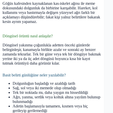
Göğüs kafesinden kaynaklanan kas-iskelet ağrısı ile meme
dokusundaki dolgunluk da birbirine karışabilir. Hareket, kol
kullanımı veya bastırmayla değişen yüzeysel ağrı farklı bir
açıklamayı düşündürebilir; fakat kişi yalnız belirtilere bakarak
kesin ayrım yapamaz.
Döngüsel örüntü nasıl anlaşılır?
Döngüsel yakınma çoğunlukla adetten önceki günlerde
belirginleşir, kanamayla birlikte azalır ve sonraki ay benzer
zamanda tekrarlar. Tek bir güne veya tek bir döngüye bakmak
yerine iki ya da üç adet döngüsü boyunca kısa bir kayıt
tutmak örüntüyü daha görünür kılar.
Basit belirti günlüğüne neler yazılabilir?
Dolgunluğun başladığı ve azaldığı tarih
Sağ, sol veya iki memede olup olmadığı
Tek bir noktada mı, daha yaygın mı hissedildiği
Ağrı, yanma, sertlik veya koltuk altına yayılım bulunup
bulunmadığı
Adetin başlamasıyla tamamen, kısmen veya hiç
gerileyip gerilemediği