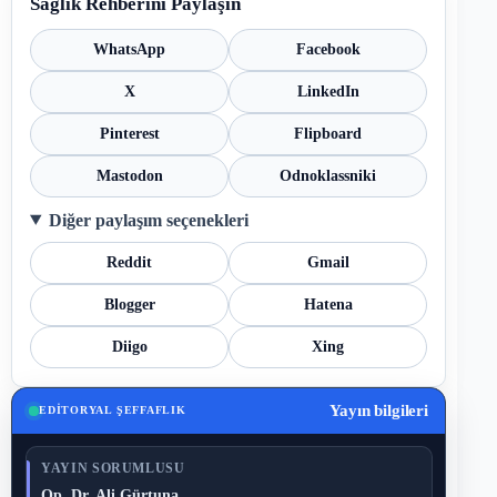
Sağlık Rehberini Paylaşın
WhatsApp
Facebook
X
LinkedIn
Pinterest
Flipboard
Mastodon
Odnoklassniki
Diğer paylaşım seçenekleri
Reddit
Gmail
Blogger
Hatena
Diigo
Xing
Yayın bilgileri
EDITORYAL ŞEFFAFLIK
YAYIN SORUMLUSU
Op. Dr. Ali Gürtuna