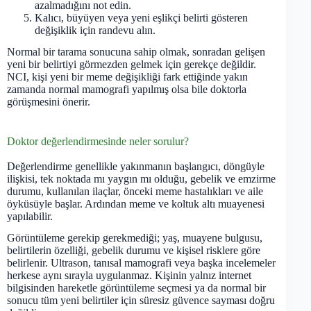
azalmadığını not edin.
Kalıcı, büyüyen veya yeni eşlikçi belirti gösteren
değişiklik için randevu alın.
Normal bir tarama sonucuna sahip olmak, sonradan gelişen
yeni bir belirtiyi görmezden gelmek için gerekçe değildir.
NCI, kişi yeni bir meme değişikliği fark ettiğinde yakın
zamanda normal mamografi yapılmış olsa bile doktorla
görüşmesini önerir.
Doktor değerlendirmesinde neler sorulur?
Değerlendirme genellikle yakınmanın başlangıcı, döngüyle
ilişkisi, tek noktada mı yaygın mı olduğu, gebelik ve emzirme
durumu, kullanılan ilaçlar, önceki meme hastalıkları ve aile
öyküsüyle başlar. Ardından meme ve koltuk altı muayenesi
yapılabilir.
Görüntüleme gerekip gerekmediği; yaş, muayene bulgusu,
belirtilerin özelliği, gebelik durumu ve kişisel risklere göre
belirlenir. Ultrason, tanısal mamografi veya başka incelemeler
herkese aynı sırayla uygulanmaz. Kişinin yalnız internet
bilgisinden hareketle görüntüleme seçmesi ya da normal bir
sonucu tüm yeni belirtiler için süresiz güvence sayması doğru