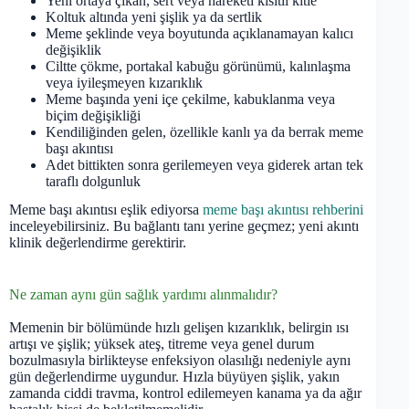
Yeni ortaya çıkan, sert veya hareketi kısıtlı kitle
Koltuk altında yeni şişlik ya da sertlik
Meme şeklinde veya boyutunda açıklanamayan kalıcı
değişiklik
Ciltte çökme, portakal kabuğu görünümü, kalınlaşma
veya iyileşmeyen kızarıklık
Meme başında yeni içe çekilme, kabuklanma veya
biçim değişikliği
Kendiliğinden gelen, özellikle kanlı ya da berrak meme
başı akıntısı
Adet bittikten sonra gerilemeyen veya giderek artan tek
taraflı dolgunluk
Meme başı akıntısı eşlik ediyorsa
meme başı akıntısı rehberini
inceleyebilirsiniz. Bu bağlantı tanı yerine geçmez; yeni akıntı
klinik değerlendirme gerektirir.
Ne zaman aynı gün sağlık yardımı alınmalıdır?
Memenin bir bölümünde hızlı gelişen kızarıklık, belirgin ısı
artışı ve şişlik; yüksek ateş, titreme veya genel durum
bozulmasıyla birlikteyse enfeksiyon olasılığı nedeniyle aynı
gün değerlendirme uygundur. Hızla büyüyen şişlik, yakın
zamanda ciddi travma, kontrol edilemeyen kanama ya da ağır