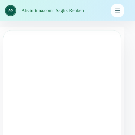
İçeriğe
geç
AliGurtuna.com | Sağlık Rehberi