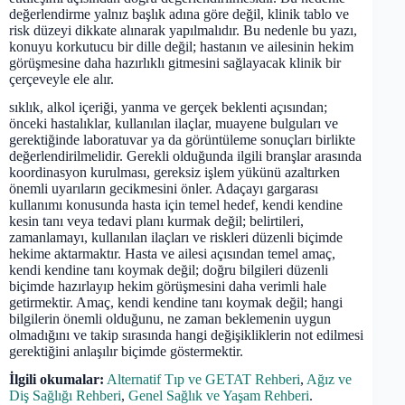
değerlendirme yalnız başlık adına göre değil, klinik tablo ve
risk düzeyi dikkate alınarak yapılmalıdır. Bu nedenle bu yazı,
konuyu korkutucu bir dille değil; hastanın ve ailesinin hekim
görüşmesine daha hazırlıklı gitmesini sağlayacak klinik bir
çerçeveyle ele alır.
sıklık, alkol içeriği, yanma ve gerçek beklenti açısından;
önceki hastalıklar, kullanılan ilaçlar, muayene bulguları ve
gerektiğinde laboratuvar ya da görüntüleme sonuçları birlikte
değerlendirilmelidir. Gerekli olduğunda ilgili branşlar arasında
koordinasyon kurulması, gereksiz işlem yükünü azaltırken
önemli uyarıların gecikmesini önler. Adaçayı gargarası
kullanımı konusunda hasta için temel hedef, kendi kendine
kesin tanı veya tedavi planı kurmak değil; belirtileri,
zamanlamayı, kullanılan ilaçları ve riskleri düzenli biçimde
hekime aktarmaktır. Hasta ve ailesi açısından temel amaç,
kendi kendine tanı koymak değil; doğru bilgileri düzenli
biçimde hazırlayıp hekim görüşmesini daha verimli hale
getirmektir. Amaç, kendi kendine tanı koymak değil; hangi
bilgilerin önemli olduğunu, ne zaman beklemenin uygun
olmadığını ve takip sırasında hangi değişikliklerin not edilmesi
gerektiğini anlaşılır biçimde göstermektir.
İlgili okumalar:
Alternatif Tıp ve GETAT Rehberi
,
Ağız ve
Diş Sağlığı Rehberi
,
Genel Sağlık ve Yaşam Rehberi
.