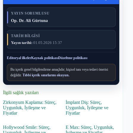
YAYIN SORUMLUSU
Op. Dr. Ali Gürtuna
TARIH BILGISI
Yayın tarihi:
01.05.2026 15:37
Editoryal ilkeler
Kaynak politikası
Düzeltme politikası
Bu içerik genel bilgilendirme amaçlıdır; kişisel tanı veya tedavi önerisi
değildir.
Tıbbi içerik sınırlarını okuyun.
İlgili sağlık yazıları
Zirkonyum Kaplama: Süreç,
İmplant Diş: Süreç,
Uygunluk, İyileşme ve
Uygunluk, İyileşme ve
Fiyatlar
Fiyatlar
Hollywood Smile: Süreç,
E Max: Süreç, Uygunluk,
Uygunluk, İyileşme ve
İyileşme ve Fiyatlar