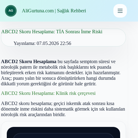
İçeriğe
geç
AliGurtuna.com | Sağlık Rehberi
ABCD2 Skoru Hesaplama: TİA Sonrası İnme Riski
Yayınlama:
07.05.2026 22:56
ABCD2 Skoru Hesaplama
bu sayfada semptom süresi ve
nörolojik patern ile metabolik risk başlıklarını tek puanda
birleştirerek erken risk katmanını destekler. için hazırlanmıştır.
Araç; puanı yalın bir sonuca dönüştürürken hangi durumda
dikkatli yorum gerektiğini de görünür hale getirir.
ABCD2 Skoru Hesaplama: Klinik risk çerçevesi
ABCD2 skoru hesaplama; geçici iskemik atak sonrası kısa
dönemde inme riskini daha sistematik görmek için sık kullanılan
nörolojik risk araçlarından biridir.