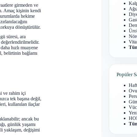
Kal
vaatlere girmeden ve
Ağız
dı. Amaç kişinin kendi
Diy
 durumlarda hekime
Gast
zırlanılacağını
Derm
korkuya dönüştürülür.
Ürol
Nöro
gü süresi, ara
Vita
 değerlendirilmelidir.
Tüm
de daha hızlı muayene
l, belirtinin bağlamı
Popüler S
Haf
Ovu
 ve rahim içi
Pers
lnızca tek başına değil,
Gün
ri, kullanılan ilaçlar
Vüc
Yen
HOM
klanabilir; ancak bu
Tüm
lığı, günlük yaşamı
li yaklaşım, değişimi