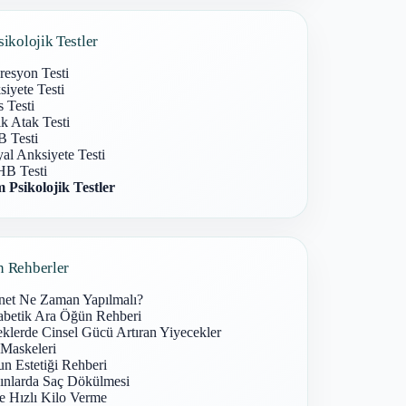
sikolojik Testler
resyon Testi
iyete Testi
s Testi
k Atak Testi
 Testi
al Anksiyete Testi
B Testi
 Psikolojik Testler
n Rehberler
net Ne Zaman Yapılmalı?
abetik Ara Öğün Rehberi
klerde Cinsel Gücü Artıran Yiyecekler
 Maskeleri
n Estetiği Rehberi
ınlarda Saç Dökülmesi
e Hızlı Kilo Verme