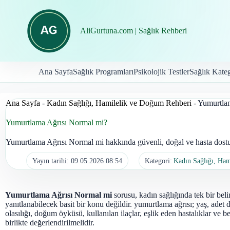
İçeriğe
geç
AliGurtuna.com | Sağlık Rehberi
Ana Sayfa
Sağlık Programları
Psikolojik Testler
Sağlık Kateg
Ana Sayfa
-
Kadın Sağlığı, Hamilelik ve Doğum Rehberi
-
Yumurtla
Yumurtlama Ağrısı Normal mi?
Yumurtlama Ağrısı Normal mi hakkında güvenli, doğal ve hasta dostu 
Yayın tarihi:
09.05.2026 08:54
Kategori:
Kadın Sağlığı, Ha
Yumurtlama Ağrısı Normal mi
sorusu, kadın sağlığında tek bir beli
yanıtlanabilecek basit bir konu değildir. yumurtlama ağrısı; yaş, adet 
olasılığı, doğum öyküsü, kullanılan ilaçlar, eşlik eden hastalıklar ve bel
birlikte değerlendirilmelidir.