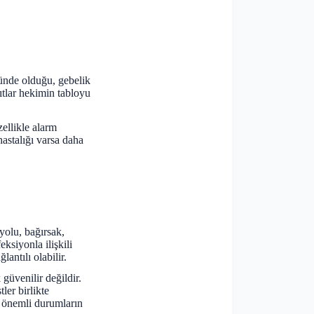
nünde olduğu, gebelik
yıtlar hekimin tabloyu
ellikle alarm
hastalığı varsa daha
 yolu, bağırsak,
eksiyonla ilişkili
antılı olabilir.
güvenilir değildir.
ler birlikte
e önemli durumların