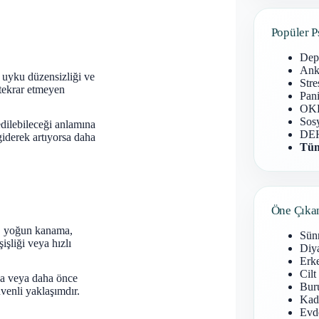
Popüler P
Dep
Anks
 uyku düzensizliği ve
Stre
e tekrar etmeyen
Pani
OKB
Sosy
edilebileceği anlamına
DEH
giderek artıyorsa daha
Tüm
Öne Çıka
si, yoğun kanama,
Sün
işliği veya hızlı
Diy
Erke
Cilt
rsa veya daha önce
Buru
venli yaklaşımdır.
Kad
Evd