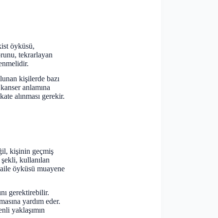
ist öyküsü,
orunu, tekrarlayan
enmelidir.
unan kişilerde bazı
in kanser anlamına
kate alınması gerekir.
il, kişinin geçmiş
şekli, kullanılan
e aile öyküsü muayene
ı gerektirebilir.
lmasına yardım eder.
enli yaklaşımın