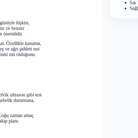
Sık 
Sağl
üsüyle ilişkisi,
lar ve benzer
n önemlidir.
ar. Özellikle kanama,
eş ve ağrı şiddeti not
 örüntü mü olduğunu
lvik ultrason gibi test
, gebelik durumuna,
. Çoğu zaman amaç
akip planı