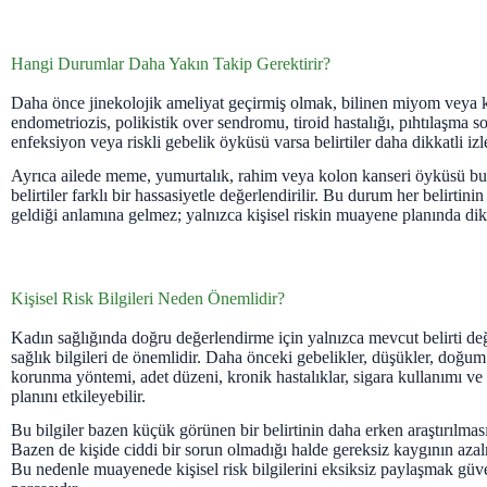
Hangi Durumlar Daha Yakın Takip Gerektirir?
Daha önce jinekolojik ameliyat geçirmiş olmak, bilinen miyom veya k
endometriozis, polikistik over sendromu, tiroid hastalığı, pıhtılaşma s
enfeksiyon veya riskli gebelik öyküsü varsa belirtiler daha dikkatli izl
Ayrıca ailede meme, yumurtalık, rahim veya kolon kanseri öyküsü bul
belirtiler farklı bir hassasiyetle değerlendirilir. Bu durum her belirtin
geldiği anlamına gelmez; yalnızca kişisel riskin muayene planında dik
Kişisel Risk Bilgileri Neden Önemlidir?
Kadın sağlığında doğru değerlendirme için yalnızca mevcut belirti değ
sağlık bilgileri de önemlidir. Daha önceki gebelikler, düşükler, doğum 
korunma yöntemi, adet düzeni, kronik hastalıklar, sigara kullanımı v
planını etkileyebilir.
Bu bilgiler bazen küçük görünen bir belirtinin daha erken araştırılmasın
Bazen de kişide ciddi bir sorun olmadığı halde gereksiz kaygının aza
Bu nedenle muayenede kişisel risk bilgilerini eksiksiz paylaşmak güv