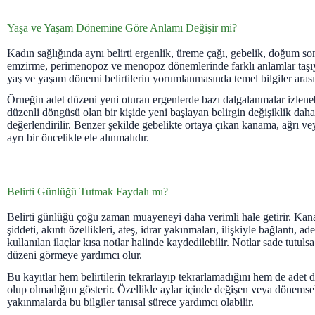
Yaşa ve Yaşam Dönemine Göre Anlamı Değişir mi?
Kadın sağlığında aynı belirti ergenlik, üreme çağı, gebelik, doğum s
emzirme, perimenopoz ve menopoz dönemlerinde farklı anlamlar taşıy
yaş ve yaşam dönemi belirtilerin yorumlanmasında temel bilgiler arası
Örneğin adet düzeni yeni oturan ergenlerde bazı dalgalanmalar izlene
düzenli döngüsü olan bir kişide yeni başlayan belirgin değişiklik daha
değerlendirilir. Benzer şekilde gebelikte ortaya çıkan kanama, ağrı ve
ayrı bir öncelikle ele alınmalıdır.
Belirti Günlüğü Tutmak Faydalı mı?
Belirti günlüğü çoğu zaman muayeneyi daha verimli hale getirir. Kana
şiddeti, akıntı özellikleri, ateş, idrar yakınmaları, ilişkiyle bağlantı, 
kullanılan ilaçlar kısa notlar halinde kaydedilebilir. Notlar sade tutulsa
düzeni görmeye yardımcı olur.
Bu kayıtlar hem belirtilerin tekrarlayıp tekrarlamadığını hem de adet d
olup olmadığını gösterir. Özellikle aylar içinde değişen veya dönemsel
yakınmalarda bu bilgiler tanısal sürece yardımcı olabilir.