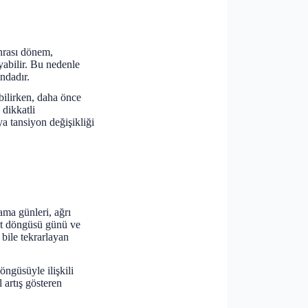
onrası dönem,
abilir. Bu nedenle
ndadır.
bilirken, daha önce
 dikkatli
ya tansiyon değişikliği
ma günleri, ağrı
adet döngüsü günü ve
 bile tekrarlayan
öngüsüyle ilişkili
 artış gösteren