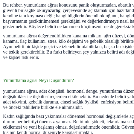
Bu rehber, yumurtlama ağrısı konusunu panik oluşturmadan, abartılı 
güvenli bir sağlık okuryazarlığı çerçevesinde açıklamak için hazırlan
kendine tanı koyması değil; hangi bilgilerin önemli olduğunu, hangi
başvurmanın geciktirilmemesi gerektiğini ve değerlendirmeye nasıl ha
göstermektir. Böylece belirti ne tamamen küçümsenir ne de gereksiz 
yumurtlama ağrısı değerlendirilirken kanama miktarı, ağrı düzeyi, dön
kanama, ilaç kullanımı, stres, kilo değişimi ve gebelik olasılığı birlikte
Aynı belirti bir kişide geçici ve izlenebilir olabilirken, başka bir kişi
ve tetkik gerektirebilir. Bu farkı belirleyen şey yalnızca belirti adı deği
ve kişisel risklerdir.
Yumurtlama ağrısı Neyi Düşündürür?
yumurtlama ağrısı, adet döngüsü, hormonal denge, yumurtlama düzeni
değişiklikler ile ilişkili süreçlerden etkilenebilir. Bu nedenle belirti ya
adet takvimi, gebelik durumu, cinsel sağlık öyküsü, enfeksiyon belirtile
ve önceki tahlillerle birlikte ele alınmalıdır.
Kadın sağlığında bazı yakınmalar dönemsel hormonal değişimlerle açı
durum her belirtiyi önemsiz yapmaz. Belirtinin şiddeti, tekrarlama sık
etkilemesi ve yeni başlamış olması değerlendirmede önemlidir. Güven
kişinin kendi normal düzeniyle karşılaştırmaktır.