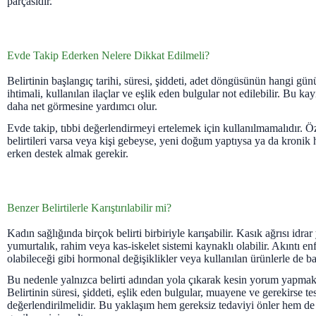
parçasıdır.
Evde Takip Ederken Nelere Dikkat Edilmeli?
Belirtinin başlangıç tarihi, süresi, şiddeti, adet döngüsünün hangi gü
ihtimali, kullanılan ilaçlar ve eşlik eden bulgular not edilebilir. Bu ka
daha net görmesine yardımcı olur.
Evde takip, tıbbi değerlendirmeyi ertelemek için kullanılmamalıdır. Öz
belirtileri varsa veya kişi gebeyse, yeni doğum yaptıysa ya da kronik 
erken destek almak gerekir.
Benzer Belirtilerle Karıştırılabilir mi?
Kadın sağlığında birçok belirti birbiriyle karışabilir. Kasık ağrısı idrar
yumurtalık, rahim veya kas-iskelet sistemi kaynaklı olabilir. Akıntı enf
olabileceği gibi hormonal değişiklikler veya kullanılan ürünlerle de bağl
Bu nedenle yalnızca belirti adından yola çıkarak kesin yorum yapmak 
Belirtinin süresi, şiddeti, eşlik eden bulgular, muayene ve gerekirse test
değerlendirilmelidir. Bu yaklaşım hem gereksiz tedaviyi önler hem d