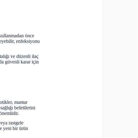
i kullanmadan önce
eyebilir, enfeksiyonu
lığı ve düzenli ilaç
da güvenli karar için
otikler, mantar
sağlığı belirtilerini
önemlidir.
veya rastgele
ce yeni bir ürün