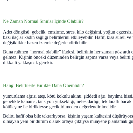
Ne Zaman Normal Sınırlar İçinde Olabilir?
Adet döngüsü, gebelik, emzirme, stres, kilo değişimi, yoğun egzersiz,
bazı ilaçlar kadın sağlığı belirtilerini etkileyebilir. Hafif, kısa süreli v
değişiklikler bazen izlemle değerlendirilebilir.
Buna rağmen “normal olabilir” ifadesi, belirtinin her zaman göz ardı 
gelmez. Kişinin önceki düzeninden belirgin sapma varsa veya belirti 
dikkatli yaklaşmak gerekir.
Hangi Belirtilerle Birlikte Daha Önemlidir?
yumurtlama ağrısı ateş, kötü kokulu akıntı, şiddetli ağrı, bayılma his
gebelikte kanama, tansiyon yüksekliği, nefes darlığı, tek taraflı bacak ş
kötüleşme ile birlikteyse geciktirilmeden değerlendirilmelidir.
Belirti hafif olsa bile tekrarlıyorsa, kişinin yaşam kalitesini düşürüyo
olmayan yeni bir durum olarak ortaya çıktıysa muayene planlamak gü