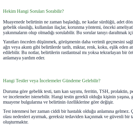
Hekim Hangi Soruları Sorabilir?
Muayenede belirtinin ne zaman başladığı, ne kadar sürdüğü, adet döng
gebelik olasılığı, kullanılan ilaçlar, korunma yöntemi, önceki ameliyat
yakınmaların olup olmadığı sorulabilir. Bu sorular tanıyı daraltmak içi
Yanıtları önceden düşünmek, görüşmenin daha verimli geçmesini sağl
ağrı veya akıntı gibi belirtilerde tarih, miktar, renk, koku, eşlik eden at
edilebilir. Bu notlar, belirtilerin rastlantısal mı yoksa tekrarlayan bir
anlamaya yardım eder.
Hangi Testler veya İncelemeler Gündeme Gelebilir?
Duruma göre gebelik testi, tam kan sayımı, ferritin, TSH, prolaktin, pe
ve incelemeler istenebilir. Hangi testin gerekli olduğu kişinin yaşına
muayene bulgularına ve belirtinin özelliklerine göre değişir.
Test istenmesi her zaman ciddi bir hastalık olduğu anlamına gelmez
olası nedenleri ayırmak, gereksiz tedaviden kaçınmak ve güvenli bir t
oluşturmaktır.