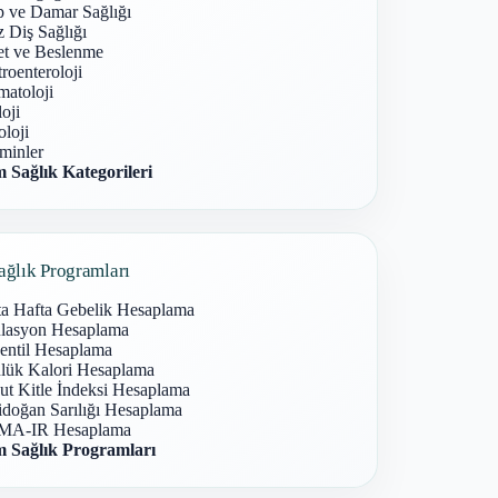
p ve Damar Sağlığı
 Diş Sağlığı
et ve Beslenme
roenteroloji
atoloji
oji
loji
minler
 Sağlık Kategorileri
ağlık Programları
ta Hafta Gebelik Hesaplama
lasyon Hesaplama
entil Hesaplama
lük Kalori Hesaplama
ut Kitle İndeksi Hesaplama
idoğan Sarılığı Hesaplama
A-IR Hesaplama
 Sağlık Programları