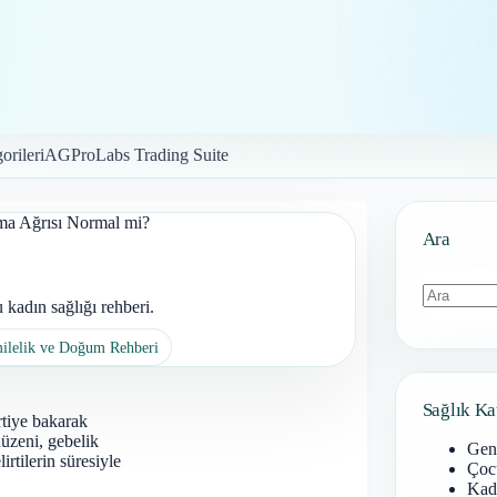
orileri
AGProLabs Trading Suite
ma Ağrısı Normal mi?
Ara
kadın sağlığı rehberi.
Sonuç
milelik ve Doğum Rehberi
bulunamad
Sağlık Ka
rtiye bakarak
düzeni, gebelik
Gen
irtilerin süresiyle
Çoc
Kadı