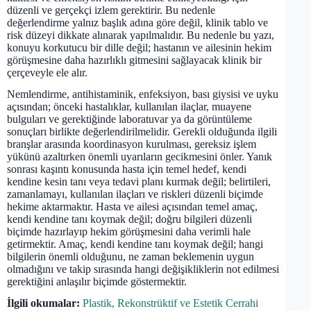
düzenli ve gerçekçi izlem gerektirir. Bu nedenle
değerlendirme yalnız başlık adına göre değil, klinik tablo ve
risk düzeyi dikkate alınarak yapılmalıdır. Bu nedenle bu yazı,
konuyu korkutucu bir dille değil; hastanın ve ailesinin hekim
görüşmesine daha hazırlıklı gitmesini sağlayacak klinik bir
çerçeveyle ele alır.
Nemlendirme, antihistaminik, enfeksiyon, bası giysisi ve uyku
açısından; önceki hastalıklar, kullanılan ilaçlar, muayene
bulguları ve gerektiğinde laboratuvar ya da görüntüleme
sonuçları birlikte değerlendirilmelidir. Gerekli olduğunda ilgili
branşlar arasında koordinasyon kurulması, gereksiz işlem
yükünü azaltırken önemli uyarıların gecikmesini önler. Yanık
sonrası kaşıntı konusunda hasta için temel hedef, kendi
kendine kesin tanı veya tedavi planı kurmak değil; belirtileri,
zamanlamayı, kullanılan ilaçları ve riskleri düzenli biçimde
hekime aktarmaktır. Hasta ve ailesi açısından temel amaç,
kendi kendine tanı koymak değil; doğru bilgileri düzenli
biçimde hazırlayıp hekim görüşmesini daha verimli hale
getirmektir. Amaç, kendi kendine tanı koymak değil; hangi
bilgilerin önemli olduğunu, ne zaman beklemenin uygun
olmadığını ve takip sırasında hangi değişikliklerin not edilmesi
gerektiğini anlaşılır biçimde göstermektir.
İlgili okumalar:
Plastik, Rekonstrüktif ve Estetik Cerrahi