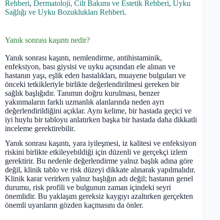
Rehberi
,
Dermatoloji, Cilt Bakımı ve Estetik Rehberi
,
Uyku
Sağlığı ve Uyku Bozuklukları Rehberi
.
Yanık sonrası kaşıntı nedir?
Yanık sonrası kaşıntı, nemlendirme, antihistaminik,
enfeksiyon, bası giysisi ve uyku açısından ele alınan ve
hastanın yaşı, eşlik eden hastalıkları, muayene bulguları ve
önceki tetkikleriyle birlikte değerlendirilmesi gereken bir
sağlık başlığıdır. Tanımın doğru kurulması, benzer
yakınmaların farklı uzmanlık alanlarında neden ayrı
değerlendirildiğini açıklar. Aynı kelime, bir hastada geçici ve
iyi huylu bir tabloyu anlatırken başka bir hastada daha dikkatli
inceleme gerektirebilir.
Yanık sonrası kaşıntı, yara iyileşmesi, iz kalitesi ve enfeksiyon
riskini birlikte etkileyebildiği için düzenli ve gerçekçi izlem
gerektirir. Bu nedenle değerlendirme yalnız başlık adına göre
değil, klinik tablo ve risk düzeyi dikkate alınarak yapılmalıdır.
Klinik karar verirken yalnız başlığın adı değil; hastanın genel
durumu, risk profili ve bulgunun zaman içindeki seyri
önemlidir. Bu yaklaşım gereksiz kaygıyı azaltırken gerçekten
önemli uyarıların gözden kaçmasını da önler.