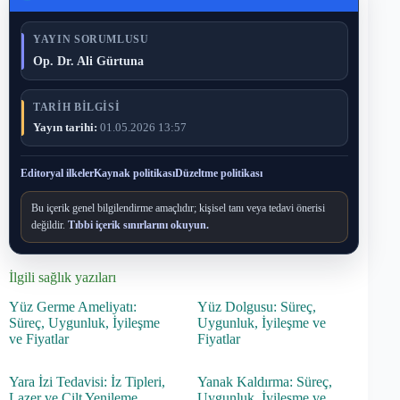
YAYIN SORUMLUSU
Op. Dr. Ali Gürtuna
TARIH BILGISI
Yayın tarihi:
01.05.2026 13:57
Editoryal ilkeler
Kaynak politikası
Düzeltme politikası
Bu içerik genel bilgilendirme amaçlıdır; kişisel tanı veya tedavi önerisi
değildir.
Tıbbi içerik sınırlarını okuyun.
İlgili sağlık yazıları
Yüz Germe Ameliyatı:
Yüz Dolgusu: Süreç,
Süreç, Uygunluk, İyileşme
Uygunluk, İyileşme ve
ve Fiyatlar
Fiyatlar
Yara İzi Tedavisi: İz Tipleri,
Yanak Kaldırma: Süreç,
Lazer ve Cilt Yenileme
Uygunluk, İyileşme ve