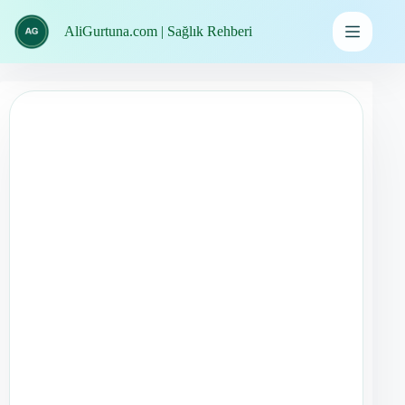
İçeriğe
geç
AliGurtuna.com | Sağlık Rehberi