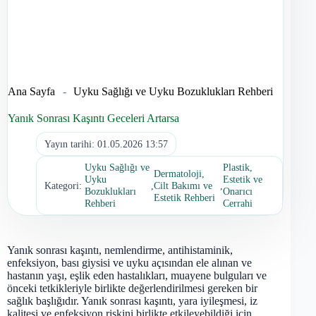
Ana Sayfa
-
Uyku Sağlığı ve Uyku Bozuklukları Rehberi
Yanık Sonrası Kaşıntı Geceleri Artarsa
Yayın tarihi:
01.05.2026 13:57
Uyku Sağlığı ve
Plastik,
Dermatoloji,
Uyku
Estetik ve
Kategori:
,
Cilt Bakımı ve
,
Bozuklukları
Onarıcı
Estetik Rehberi
Rehberi
Cerrahi
Yanık sonrası kaşıntı, nemlendirme, antihistaminik,
enfeksiyon, bası giysisi ve uyku açısından ele alınan ve
hastanın yaşı, eşlik eden hastalıkları, muayene bulguları ve
önceki tetkikleriyle birlikte değerlendirilmesi gereken bir
sağlık başlığıdır. Yanık sonrası kaşıntı, yara iyileşmesi, iz
kalitesi ve enfeksiyon riskini birlikte etkileyebildiği için