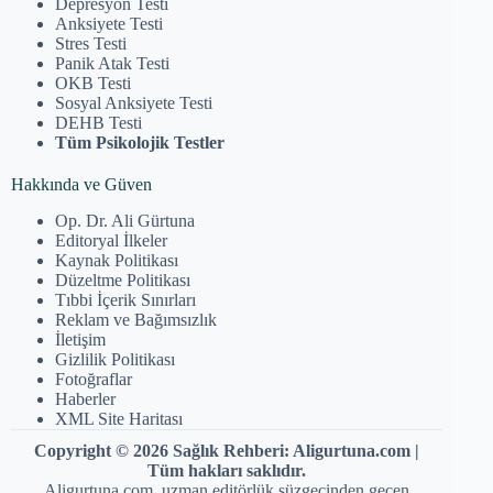
Depresyon Testi
Anksiyete Testi
Stres Testi
Panik Atak Testi
OKB Testi
Sosyal Anksiyete Testi
DEHB Testi
Tüm Psikolojik Testler
Hakkında ve Güven
Op. Dr. Ali Gürtuna
Editoryal İlkeler
Kaynak Politikası
Düzeltme Politikası
Tıbbi İçerik Sınırları
Reklam ve Bağımsızlık
İletişim
Gizlilik Politikası
Fotoğraflar
Haberler
XML Site Haritası
Copyright © 2026 Sağlık Rehberi: Aligurtuna.com |
Tüm hakları saklıdır.
Aligurtuna.com, uzman editörlük süzgecinden geçen