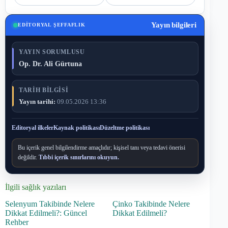
Yayın bilgileri
EDITORYAL ŞEFFAFLIK
YAYIN SORUMLUSU
Op. Dr. Ali Gürtuna
TARIH BILGISI
Yayın tarihi:
09.05.2026 13:36
Editoryal ilkeler
Kaynak politikası
Düzeltme politikası
Bu içerik genel bilgilendirme amaçlıdır; kişisel tanı veya tedavi önerisi
değildir.
Tıbbi içerik sınırlarını okuyun.
İlgili sağlık yazıları
Selenyum Takibinde Nelere
Çinko Takibinde Nelere
Dikkat Edilmeli?: Güncel
Dikkat Edilmeli?
Rehber