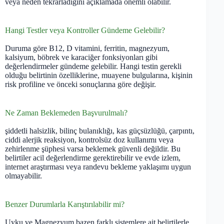
veya neden tekrarladığını açıklamada önemli olabilir.
Hangi Testler veya Kontroller Gündeme Gelebilir?
Duruma göre B12, D vitamini, ferritin, magnezyum,
kalsiyum, böbrek ve karaciğer fonksiyonları gibi
değerlendirmeler gündeme gelebilir. Hangi testin gerekli
olduğu belirtinin özelliklerine, muayene bulgularına, kişinin
risk profiline ve önceki sonuçlarına göre değişir.
Ne Zaman Beklemeden Başvurulmalı?
şiddetli halsizlik, bilinç bulanıklığı, kas güçsüzlüğü, çarpıntı,
ciddi alerjik reaksiyon, kontrolsüz doz kullanımı veya
zehirlenme şüphesi varsa beklemek güvenli değildir. Bu
belirtiler acil değerlendirme gerektirebilir ve evde izlem,
internet araştırması veya randevu bekleme yaklaşımı uygun
olmayabilir.
Benzer Durumlarla Karıştırılabilir mi?
Uyku ve Magnezyum bazen farklı sistemlere ait belirtilerle