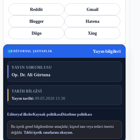
Reddit
Gmail
Blogger
Hatena
Diigo
Xing
Yayın bilgileri
EDITORYAL ŞEFFAFLIK
YAYIN SORUMLUSU
Op. Dr. Ali Gürtuna
TARIH BILGISI
Yayın tarihi:
09.05.2026 13:36
Editoryal ilkeler
Kaynak politikası
Düzeltme politikası
Bu içerik genel bilgilendirme amaçlıdır; kişisel tanı veya tedavi önerisi
değildir.
Tıbbi içerik sınırlarını okuyun.