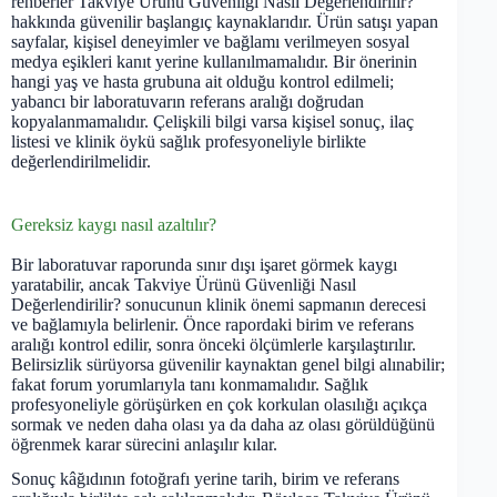
rehberler Takviye Ürünü Güvenliği Nasıl Değerlendirilir?
hakkında güvenilir başlangıç kaynaklarıdır. Ürün satışı yapan
sayfalar, kişisel deneyimler ve bağlamı verilmeyen sosyal
medya eşikleri kanıt yerine kullanılmamalıdır. Bir önerinin
hangi yaş ve hasta grubuna ait olduğu kontrol edilmeli;
yabancı bir laboratuvarın referans aralığı doğrudan
kopyalanmamalıdır. Çelişkili bilgi varsa kişisel sonuç, ilaç
listesi ve klinik öykü sağlık profesyoneliyle birlikte
değerlendirilmelidir.
Gereksiz kaygı nasıl azaltılır?
Bir laboratuvar raporunda sınır dışı işaret görmek kaygı
yaratabilir, ancak Takviye Ürünü Güvenliği Nasıl
Değerlendirilir? sonucunun klinik önemi sapmanın derecesi
ve bağlamıyla belirlenir. Önce rapordaki birim ve referans
aralığı kontrol edilir, sonra önceki ölçümlerle karşılaştırılır.
Belirsizlik sürüyorsa güvenilir kaynaktan genel bilgi alınabilir;
fakat forum yorumlarıyla tanı konmamalıdır. Sağlık
profesyoneliyle görüşürken en çok korkulan olasılığı açıkça
sormak ve neden daha olası ya da daha az olası görüldüğünü
öğrenmek karar sürecini anlaşılır kılar.
Sonuç kâğıdının fotoğrafı yerine tarih, birim ve referans